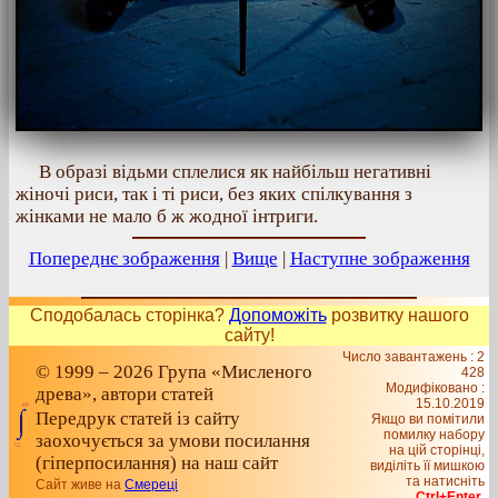
В образі відьми сплелися як найбільш негативні
жіночі риси, так і ті риси, без яких спілкування з
жінками не мало б ж жодної інтриги.
Попереднє зображення
|
Вище
|
Наступне зображення
Сподобалась сторінка?
Допоможіть
розвитку нашого
сайту!
Число завантажень : 2
© 1999 – 2026 Група «Мисленого
428
Модифіковано :
древа», автори статей
15.10.2019
Передрук статей із сайту
Якщо ви помітили
помилку набору
заохочується за умови посилання
на цiй сторiнцi,
(гіперпосилання) на наш сайт
видiлiть її мишкою
та натисніть
Сайт живе на
Смереці
Ctrl+Enter
.