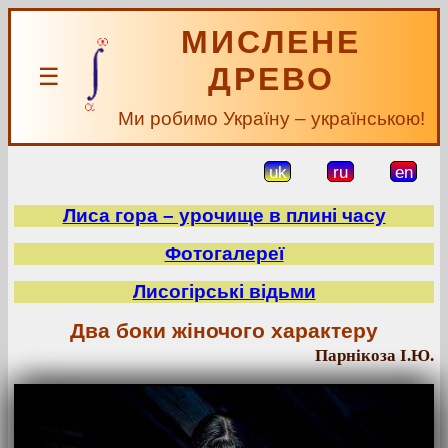
МИСЛЕНЕ
ДРЕВО
☰
Ми робимо Україну – українською!
uk
ru
en
Лиса гора – урочище в плині часу
Фотогалереї
Лисогірські відьми
Два боки жіночого характеру
Парнікоза І.Ю.