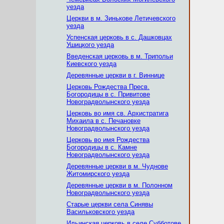
уезда
Церкви в м. Зинькове Летичевского
уезда
Успенская церковь в с. Дашковцах
Ушицкого уезда
Введенская церковь в м. Трипольи
Киевского уезда
Деревянные церкви в г. Виннице
Церковь Рождества Пресв.
Богородицы в с. Привитове
Новоградволынского уезда
Церковь во имя св. Архистратига
Михаила в с. Печановке
Новоградволынского уезда
Церковь во имя Рождеcтва
Богородицы в с. Камне
Новоградволынского уезда
Деревянные церкви в м. Чуднове
Житомирского уезда
Деревянные церкви в м. Полонном
Новоградволынcкого уезда
Старые церкви села Синявы
Васильковского уезда
Ильинская церковь в селе Субботове