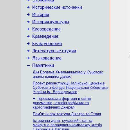
Экономика
+
Исторические источники
+
История
+
История культуры
+
Киевоведение
+
Краеведение
+
Культурология
+
Литературные студии
+
Языковедение
–
Памятники
Дім Богдана Хмельницького у Суботові:
аналіз наявних даних
Проект реконструкції Іллінської церкви в
Суботові з фондів Національної бібліотеки
України ім. Вернадського
+
Горошківська фортеця в світлі
документів, історіографічних та
картографічних джерел
Пам’ятки архітектури Дністра та Стрия
Історична доля, сучасний стан та
майбутнє палацового комплексу князів
Сангушків в Ізяславі