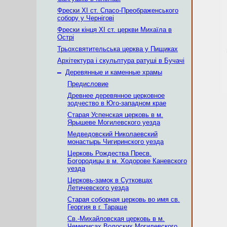
Фрески ХІ ст. Спасо-Преображенського
собору у Чернігові
Фрески кінця ХІ ст. церкви Михаїла в
Острі
Трьохсвятительська церква у Пищиках
Архітектура і скульптура ратуші в Бучачі
–
Деревянные и каменные храмы
Предисловие
Древнее деревянное церковное
зодчество в Юго-западном крае
Старая Успенская церковь в м.
Ярышеве Могилевского уезда
Медведовский Николаевский
монаcтырь Чигиринского уезда
Церковь Рождества Пресв.
Богородицы в м. Ходорове Каневского
уезда
Церковь-замок в Сутковцах
Летичевского уезда
Старая соборная церковь во имя св.
Георгия в г. Тараще
Св.-Михайловская церковь в м.
Чемерисах Волоских Могилевского