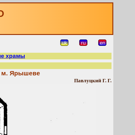
О
uk
ru
en
ые храмы
в м. Ярышеве
Павлуцкий Г. Г.