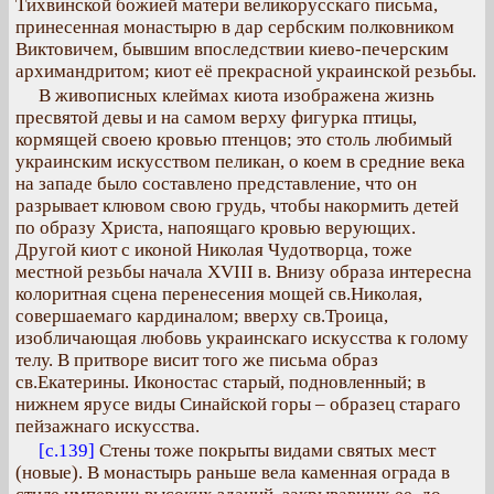
Тихвинской божией матери великорусскаго письма,
принесенная монастырю в дар сербским полковником
Виктовичем, бывшим впоследствии киево-печерским
архимандритом; киот её прекрасной украинской резьбы.
В живописных клеймах киота изображена жизнь
пресвятой девы и на самом верху фигурка птицы,
кормящей своею кровью птенцов; это столь любимый
украинским искусством пеликан, о коем в средние века
на западе было составлено представление, что он
разрывает клювом свою грудь, чтобы накормить детей
по образу Христа, напоящаго кровью верующих.
Другой киот с иконой Николая Чудотворца, тоже
местной резьбы начала XVIII в. Внизу образа интересна
колоритная сцена перенесения мощей св.Николая,
совершаемаго кардиналом; вверху св.Троица,
изобличающая любовь украинскаго искусства к голому
телу. В притворе висит того же письма образ
св.Екатерины. Иконостас старый, подновленный; в
нижнем ярусе виды Синайской горы – образец стараго
пейзажнаго искусства.
[с.139]
Стены тоже покрыты видами святых мест
(новые). В монастырь раньше вела каменная ограда в