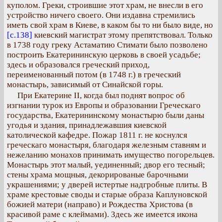
куполом. Греки, строившие этот храм, не внесли в его
устройство ничего своего. Они издавна стремились
иметь свой храм в Киеве, в каком бы то ни было виде, но
[с.138]
киевский магистрат этому препятствовал. Только
в 1738 году греку Астаматию Стимати было позволено
построить Екатерининскую церковь в своей усадьбе;
здесь и образовался греческий приход,
переименованный потом (в 1748 г.) в греческий
монастырь, зависимый от Синайской горы.
При Екатерине II, когда был поднят вопрос об
изгнании турок из Европы и образовании Греческаго
государства, Екатерининскому монастырю были даны
угодья и здания, принадлежавшия киевской
католической кафедре. Пожар 1811 г. не коснулся
греческаго монастыря, благодаря железным ставням и
нежеланию монахов принимать имущество погорельцев.
Монастырь этот малый, уединенный; двор его тесный;
стены храма мощныя, декорированые барочными
украшениями; у дверей истертые надгробные плиты. В
храме крестовые своды и старые образа Каплуновской
божией матери (направо) и Рождества Христова (в
красивой раме с клеймами). Здесь же имеется икона