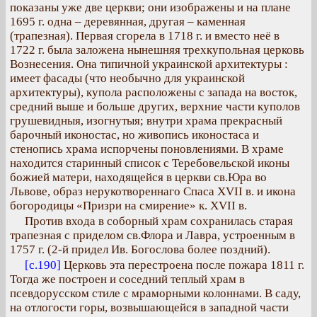
показаны уже две церкви; они изображены и на плане
1695 г. одна – деревянная, другая – каменная
(трапезная). Первая сгорела в 1718 г. и вместо неё в
1722 г. была заложена нынешняя трехкупольная церковь
Вознесения. Она типичной украинской архитектуры :
имеет фасады (что необычно для украинской
архитектуры), купола расположены с запада на восток,
средний выше и больше других, верхние части куполов
грушевидныя, изогнутыя; внутри храма прекрасный
барочный иконостас, но живопись иконостаса и
стенопись храма испорчены поновлениями. В храме
находится старинный список с Теребовельской иконы
божией матери, находящейся в церкви св.Юра во
Львове, образ нерукотвореннаго Спаса XVII в. и икона
богородицы «Призри на смирение» к. XVII в.
Против входа в соборный храм сохранилась старая
трапезная с приделом св.Флора и Лавра, устроенным в
1757 г. (2-й придел Ив. Богослова более поздний).
[с.190]
Церковь эта перестроена после пожара 1811 г.
Тогда же построен и соседний теплый храм в
псевдорусском стиле с мраморными колоннами. В саду,
на отлогости горы, возвышающейся в западной части