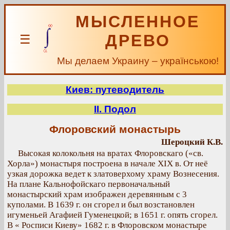
МЫСЛЕННОЕ
ДРЕВО
☰
Мы делаем Украину – українською!
Киев: путеводитель
II. Подол
Флоровский монастырь
Шероцкий К.В.
Высокая колокольня на вратах Флоровскаго («св.
Хорла») монастыря построена в начале XIX в. От неё
узкая дорожка ведет к златоверхому храму Вознесения.
На плане Кальнофойскаго первоначальный
монастырский храм изображен деревянным с 3
куполами. В 1639 г. он сгорел и был возстановлен
игуменьей Агафией Гуменецкой; в 1651 г. опять сгорел.
В « Росписи Киеву» 1682 г. в Флоровском монастыре