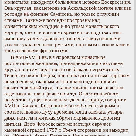
монастыря, находится больничная церковь Воскресения.
Она круглая, как церковь на Аскольдовой могиле или как
ротонда на фонтане Сампсона, но только с глухими
стенами. Такие же ротонды построены над
монастырским колодцем и по углам монастырского
корпуса; оне относятся ко времени господства стиля
империи; корпус довольно изящен с закругленными
углами, украшенными рустами, портиком с колокнами и
трехугольными фронтонами.
В ХVII-ХVIII вв. в Флоровском монастыре
постригались женщины, принадлежавшия к высшему
кругу, поэтому здесь почти не бывало неграмотных.
Теперь инокини бедны; оне пользуются только даровым
помещением; главным источником содержания их
является личный труд : тканье ковров, шитье золотом,
отделывание икон фольгою и т.д. О золотошвейном
искусстве, существовавшем здесь в старину, говорит в
XVII в. Боплан. Тогда шитье было более изящным и
соответствовало духу времени, когда одежда, утварь,
даже наметы и конская сбруя покрывались дорогим
шитьем. Двор Флоровскаго монастыря окружен
каменной оградой 1757 г. Тремя сторонами он выходит