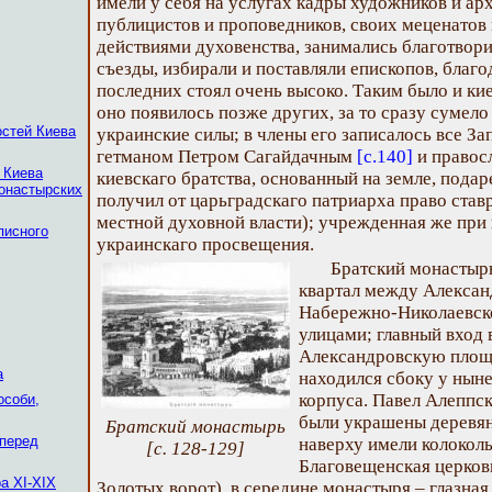
имели у себя на услугах кадры художников и ар
публицистов и проповедников, своих меценатов 
действиями духовенства, занимались благотвор
съезды, избирали и поставляли епископов, благо
последних стоял очень высоко. Таким было и киев
оно появилось позже других, за то сразу сумело
остей Киева
украинские силы; в члены его записалось все За
гетманом Петром Сагайдачным
[с.140]
и правос
 Киева
киевскаго братства, основанный на земле, пода
монастырских
получил от царьградскаго патриарха право став
местной духовной власти); учрежденная же при
писного
украинскаго просвещения.
Братский монастыр
квартал между Алекса
Набережно-Николаевск
улицами; главный вход 
Александровскую площа
а
находился сбоку у нын
корпуса. Павел Алеппск
особи,
были украшены деревян
Братский монастырь
 перед
наверху имели колоколь
[с. 128-129]
Благовещенская церковь
а XI-XIX
Золотых ворот), в середине монастыря – глазная