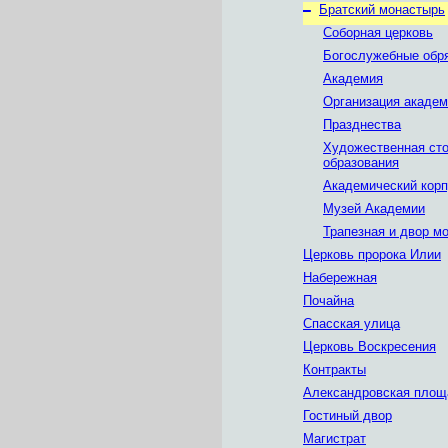
–
Братский монастырь
Соборная церковь
Богослужебные обр
Академия
Организация акаде
Празднества
Художественная ст
образования
Академический кор
Музей Академии
Трапезная и двор м
Церковь пророка Илии
Набережная
Почайна
Спасская улица
Церковь Воскресения
Контракты
Александровская площ
Гостиный двор
Магистрат