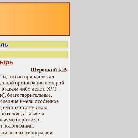
О
ель
тырь
Шероцкий К.В.
 то, что он принадлежал
венной организации в старой
в каком либо деле в XVI –
и), благотворительные,
Последние имели особенное
д смог отстоять свою
ниатские, а также и
илиями бороться с
м полонизаиии.
свои школы, типографии,