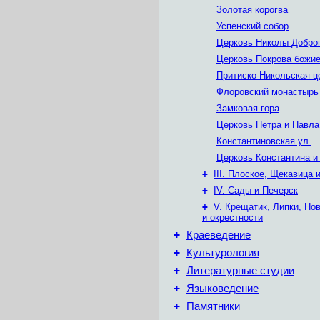
Золотая корогва
Успенский собор
Церковь Николы Добро
Церковь Покрова божие
Притиско-Никольская ц
Флоровский монастырь
Замковая гора
Церковь Петра и Павла
Константиновская ул.
Церковь Константина и
+
III. Плоское, Щекавица 
+
IV. Сады и Печерск
+
V. Крещатик, Липки, Но
и окрестности
+
Краеведение
+
Культурология
+
Литературные студии
+
Языковедение
+
Памятники