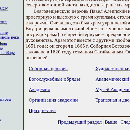
северо-восточной части находилась трапеза с 
 ССР
Благовещенскую церковь Павел Алеппский и
просторную и высокую с тремя куполами, столь
токе
галереями. Очевилно, это был храм украинской 
Внутри церковь имела «ambelon» со ступеньками
ежные
посреди храма) и в пресбитериуме – прекрасное
квозь века
духовенства. Храм этот вместе с другими изобр
івна
1651 года; он сгорел в 1665 г. Соборная Богояв
ля
заложена в 1620 году гетманом Сагайдачным. Он
о собору
нынешней.
Соборная церковь
Художественная
Богослужебные обряды
Академический
Академия
Музей Академи
истова
Организация академии
Трапезная и дв
Празднества
ь
Предыдущий раздел
|
Выше
|
Сле