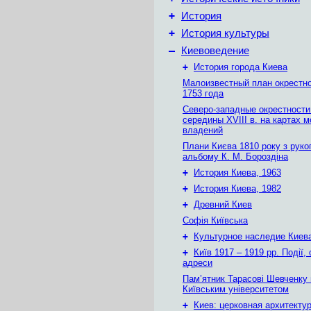
+
История
+
История культуры
–
Киевоведение
+
История города Киева
Малоизвестный план окрестн
1753 года
Северо-западные окрестности
середины XVIII в. на картах 
владений
Плани Києва 1810 року з руко
альбому К. М. Бороздіна
+
История Киева, 1963
+
История Киева, 1982
+
Древний Киев
Софія Київська
+
Культурное наследие Киев
+
Київ 1917 – 1919 рр. Події, 
адреси
Пам’ятник Тарасові Шевченку
Київським університетом
+
Киев: церковная архитектур