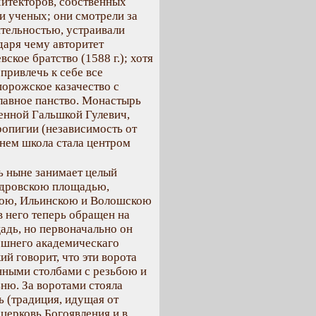
хитекторов, собственных
и ученых; они смотрели за
ительностью, устраивали
даря чему авторитет
ское братство (1588 г.); хотя
 привлечь к себе все
порожское казачество с
лавное панство. Монастырь
ренной Гальшкой Гулевич,
ропигии (независимость от
 нем школа стала центром
ь ныне занимает целый
ндровскою площадью,
ою, Ильинскою и Волошскою
в него теперь обращен на
дь, но первоначально он
ешнего академическаго
ий говорит, что эти ворота
ными столбами с резьбою и
ню. За воротами стояла
 (традиция, идущая от
 церковь Богоявления и в