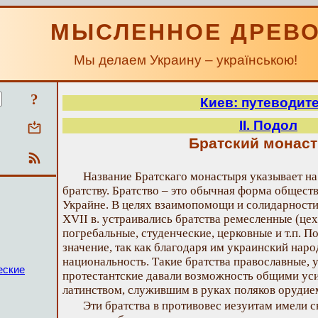
МЫСЛЕННОЕ ДРЕВ
Мы делаем Украину – українською!
?
Киев: путеводит
II. Подол
Братский монас
Название Братскаго монастыря указывает на
братству. Братство – это обычная форма общест
Украйне. В целях взаимопомощи и солидарности 
XVII в. устраивались братства ремесленные (цех
погребальные, студенческие, церковные и т.п. 
значение, так как благодаря им украинский наро
национальность. Такие братства православные, у
еские
протестантские давали возможность общими ус
латинством, служившим в руках поляков орудие
Эти братства в противовес иезуитам имели 