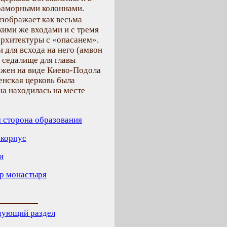
мраморными колоннами.
зображает как весьма
кими же входами и с тремя
архитектуры с «опасанем».
 для всхода на него (амвон
 седалище для главы
ажен на виде Киево-Подола
ленская церковь была
а находилась на месте
 сторона образования
 корпус
и
ор монастыря
дующий раздел