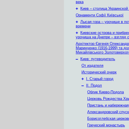
века
+
Киев – столица Украинской
Орнаменти Софії Київської
+
Лысая гора – урочище в по
времени
+
Киевские острова и прибр
урочища на Днепре – взгляд с
Архітектор Євгенія Олександр
Маринченко (1916-1999) та до
Михайлівського Золотоверхог
–
Киев: путеводитель
От издателя
Исторический очерк
+
I. Старый город
–
II. Подол
Облик Киево-Подола
Церковь Рождества Хр
Пристань и набережная
Александровский спуск
Борисоглебская церков
Греческий монастырь