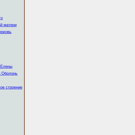
го
й матери
ерковь
 Елены
и Оболонь
вое строение