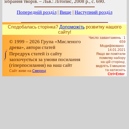
зібрання творів. – Льв.: Літопис, 2008 р., с. 690.
Попередній розділ
|
Вище
|
Наступний розділ
Сподобалась сторінка?
Допоможіть
розвитку нашого
сайту!
Число завантажень : 1
© 1999 – 2026 Група «Мисленого
659
Модифіковано :
древа», автори статей
14.01.2021
Передрук статей із сайту
Якщо ви помітили
помилку набору
заохочується за умови посилання
на цiй сторiнцi,
(гіперпосилання) на наш сайт
видiлiть її мишкою
та натисніть
Сайт живе на
Смереці
Ctrl+Enter
.