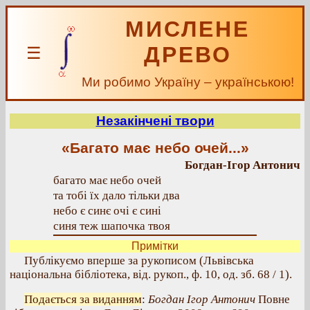
МИСЛЕНЕ
ДРЕВО
☰
Ми робимо Україну – українською!
Незакінчені твори
«Багато має небо очей...»
Богдан-Ігор Антонич
багато має небо очей
та тобі їх дало тільки два
небо є синє очі є сині
синя теж шапочка твоя
Примітки
Публікуємо вперше за рукописом (Львівська
національна бібліотека, від. рукоп., ф. 10, од. зб. 68 / 1).
Подається за виданням
:
Богдан Ігор Антонич
Повне