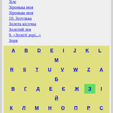
Зілє
Зіронька моя
Зіронько моя
10. Зозулька
Золота кісочка
Золотий лев
9. «Золоті зорі...»
Зоря
A
B
D
E
I
J
K
L
M
R
S
T
U
V
W
Z
А
Б
В
Г
Д
Е
Є
Ж
З
І
Й
К
Л
М
Н
О
П
Р
С