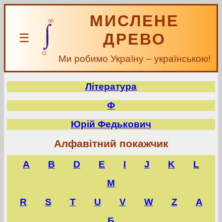
МИСЛЕНЕ
ДРЕВО
☰
Ми робимо Україну – українською!
Література
Ф
Юрій Федькович
Алфавітний покажчик
A
B
D
E
I
J
K
L
M
R
S
T
U
V
W
Z
А
Б