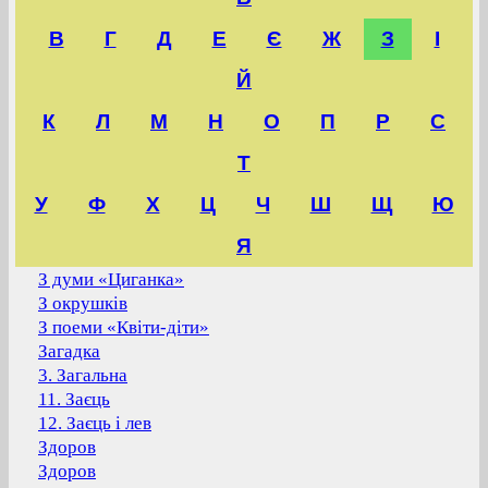
В
Г
Д
Е
Є
Ж
З
І
Й
К
Л
М
Н
О
П
Р
С
Т
У
Ф
Х
Ц
Ч
Ш
Щ
Ю
Я
З думи «Циганка»
З окрушків
З поеми «Квіти-діти»
Загадка
3. Загальна
11. Заєць
12. Заєць і лев
Здоров
Здоров