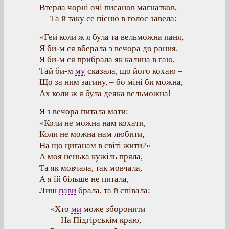
Втерла чорні очі писанов магнатков,
Та й таку се пісню в голос завела:
«Гей коли ж я була та вельможна паня,
Я би-м ся вберала з вечора до рання.
Я би-м ся прибрала як калина в гаю,
Тай би-м
му
сказала, що його кохаю –
Що за ним загину, – бо міні би можна,
Ах коли ж я була деяка вельможна! –
Я з вечора питала мати:
«Коли не можна нам кохати,
Коли не можна нам любити,
На що циганам в світі жити?» –
А моя ненька кужіль пряла,
Та як мовчала, так мовчала,
А я їй більше не питала,
Лиш
пави
брала, та й співала:
«Хто
ми
може зборонити
На Підгірськім краю,