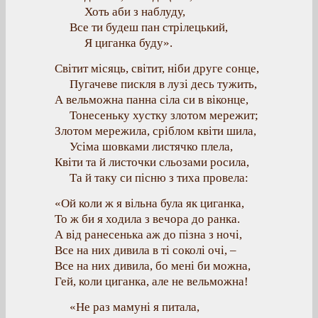
Хоть аби з наблуду,
Все ти будеш пан стрілецький,
Я циганка буду».
Світит місяць, світит, ніби друге сонце,
Пугачеве пискля в лузі десь тужить,
А вельможна панна сіла си в віконце,
Тонесеньку хустку злотом мережит;
Злотом мережила, сріблом квіти шила,
Усіма шовками листячко плела,
Квіти та й листочки сльозами росила,
Та й таку си пісню з тиха провела:
«Ой коли ж я вільна була як циганка,
То ж би я ходила з вечора до ранка.
А від ранесенька аж до пізна з ночі,
Все на них дивила в ті соколі очі, –
Все на них дивила, бо мені би можна,
Гей, коли циганка, але не вельможна!
«Не раз мамуні я питала,