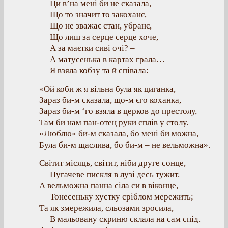
Ци в’на мені би не сказала,
Що то значит то закоханє,
Що не зважає стан, убранє,
Що лиш за серце серце хоче,
А за маєтки сиві очі? –
А матусенька в картах грала…
Я взяла кобзу та й співала:
«Ой коби ж я вільна була як циганка,
Зараз би-м сказала, що-м єго коханка,
Зараз би-м ‘го взяла в церков до престолу,
Там би нам пан-отец руки сплів у столу.
«Люблю» би-м сказала, бо мені би можна, –
Була би-м щаслива, бо би-м – не вельможна».
Світит місяць, світит, ніби друге сонце,
Пугачеве пискля в лузі десь тужит.
А вельможна панна сіла си в віконце,
Тонесеньку хустку сріблом мережить;
Та як змережила, сльозами зросила,
В мальовану скриню склала на сам спід.