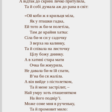
А відтак до скрині личко притулила,
Та й собі думала аж до рана в світ:
«Ой коби ж я крильця міла,
Як у пташки гадка,
Ей тото ж би-м полетіла,
Там де крайня хатка:
Сіла би-м си у садочку
З верха на калинку,
Та й співала на листочку
Цілу божу днинку.
А в хатині стара мати
Очка би жмурила,
Не давала би-м їй спати,
В’на би ся жаліла.
А він вийде з пістолетком,
Та й мене застрілит, –
Най умру хоть пташенятком
На його подвір’ї.
Може озме мня в рученьку,
Та й промовит мило: