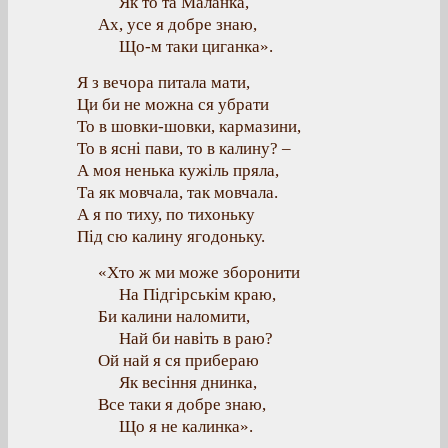
Як то та Маланка,
Ах, усе я добре знаю,
Що-м таки циганка».
Я з вечора питала мати,
Ци би не можна ся убрати
То в шовки-шовки, кармазини,
То в ясні пави, то в калину? –
А моя ненька кужіль пряла,
Та як мовчала, так мовчала.
А я по тиху, по тихоньку
Під сю калину ягодоньку.
«Хто ж ми може зборонити
На Підгірськім краю,
Би калини наломити,
Най би навіть в раю?
Ой най я ся прибераю
Як весіння днинка,
Все таки я добре знаю,
Що я не калинка».