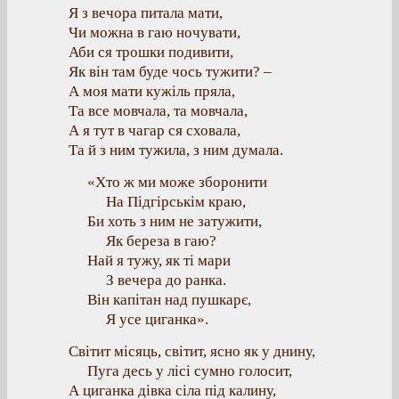
Я з вечора питала мати,
Чи можна в гаю ночувати,
Аби ся трошки подивити,
Як він там буде чось тужити? –
А моя мати кужіль пряла,
Та все мовчала, та мовчала,
А я тут в чагар ся сховала,
Та й з ним тужила, з ним думала.
«Хто ж ми може зборонити
На Підгірськім краю,
Би хоть з ним не затужити,
Як береза в гаю?
Най я тужу, як ті мари
З вечера до ранка.
Він капітан над пушкарє,
Я усе циганка».
Світит місяць, світит, ясно як у днину,
Пуга десь у лісі сумно голосит,
А циганка дівка сіла під калину,