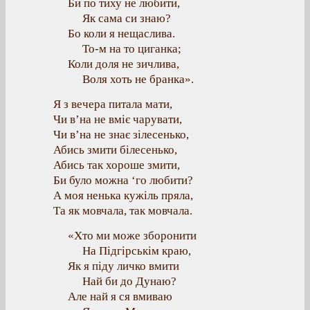
Би по тиху не любити,
Як сама си знаю?
Бо коли я нещаслива.
То-м на то циганка;
Коли доля не зичлива,
Воля хоть не бранка».
Я з вечера питала мати,
Чи в’на не вміє чарувати,
Чи в’на не знає зілесенько,
Абись змити білесенько,
Абись так хороше змити,
Би було можна ‘го любити?
А моя ненька кужіль пряла,
Та як мовчала, так мовчала.
«Хто ми може зборонити
На Підгірськім краю,
Як я піду личко вмити
Най би до Дунаю?
Але най я ся вмиваю