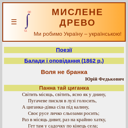
МИСЛЕНЕ
ДРЕВО
☰
Ми робимо Україну – українською!
Поезії
Балади і оповідання (1862 р.)
Воля не бранка
Юрій Федькович
Панна тай циганка
Світить місяць, світить, ясно як у днину,
Пугачеве пискля в лузі голосить,
А циганка-дівка сіла під калину,
Своє русе личко сльозами росить;
Раз в місяць дивит, раз на крайню хатку,
Гет там у садочку по кінець села;