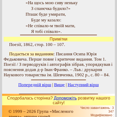
«На щось мою сиву неньку
З спанєчка будило?»
Пташє буде умирати,
Буде му казало:
«Не співало-м твоїй мати,
Я тобі співало».
Примітки
Поезії, 1862, стор. 100 – 107.
Подається за виданням
: Писання Осипа Юрія
Федьковича. Перше повне і критичне видання. Том 1.
Поезії / З перводруків і автографів зібрав, упорядкував і
пояснення додав д-р Іван Франко. – Льв.: друкарня
Наукового товариства ім. Шевченка, 1902 р., с. 80 – 84.
Попередній вірш
|
Вище
|
Наступний вірш
Сподобалась сторінка?
Допоможіть
розвитку нашого
сайту!
Число завантажень : 3
© 1999 – 2026 Група «Мисленого
347
Модифіковано :
древа», автори статей