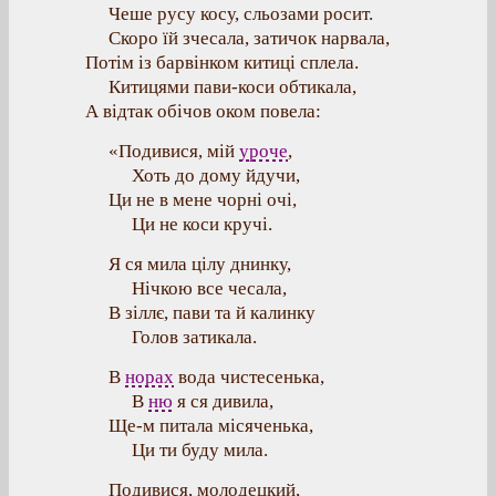
Чеше русу косу, сльозами росит.
Скоро їй зчесала, затичок нарвала,
Потім із барвінком китиці сплела.
Китицями пави-коси обтикала,
А відтак обічов оком повела:
«Подивися, мій
уроче
,
Хоть до дому йдучи,
Ци не в мене чорні очі,
Ци не коси кручі.
Я ся мила цілу днинку,
Нічкою все чесала,
В зіллє, пави та й калинку
Голов затикала.
В
норах
вода чистесенька,
В
ню
я ся дивила,
Ще-м питала місяченька,
Ци ти буду мила.
Подивися, молодецкий,