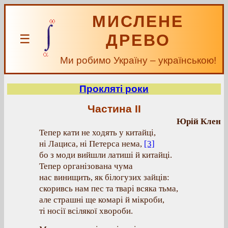
МИСЛЕНЕ
ДРЕВО
☰
Ми робимо Україну – українською!
Прокляті роки
Частина II
Юрій Клен
Тепер кати не ходять у китайці,
ні Лациса, ні Петерса нема,
[3]
бо з моди вийшли латиші й китайці.
Тепер організована чума
нас винищить, як білогузих зайців:
скоривсь нам пес та тварі всяка тьма,
але страшні ще комарі й мікроби,
ті носії всілякої хвороби.