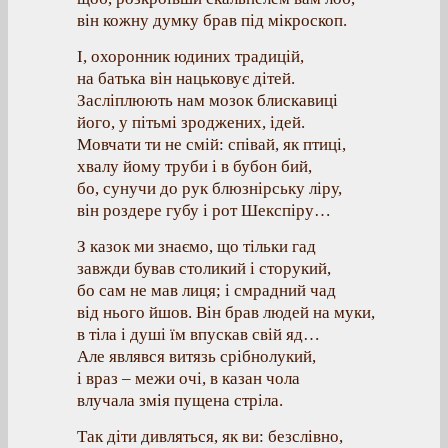
він кожну думку брав під мікроскоп.
І, охоронник юдиних традицій,
на батька він нацьковує дітей.
Засліплюють нам мозок блискавиці
його, у пітьмі зроджених, ідей.
Мовчати ти не смій: співай, як птиці,
хвалу йому труби і в бубон бий,
бо, сунучи до рук блюзнірську ліру,
він роздере губу і рот Шекспіру…
З казок ми знаємо, що тільки гад
завжди бував столикий і сторукий,
бо сам не мав лиця; і смрадний чад
від нього йшов. Він брав людей на муки,
в тіла і душі їм впускав свій яд…
Але являвся витязь срібнолукий,
і враз – межи очі, в казан чола
влучала змія пущена стріла.
Так діти дивляться, як ви: безслівно,