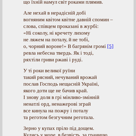
що їхній намул світ роками плямив.
Але нехай в нерадісній добі
вогняним квітом квітне давній спомин –
слова, співцем проказані в журбі:
«Ні соколу, ні кречету лихому
не ляжем на поталу, й не тобі,
о, чорний вороне!» В багрянім громі
[5]
ревла небесна твердь. Як і тоді,
ряхтіли гриви ржаві і руді.
У ті роки великої руїни
такий рясний, нечуваний врожай
послав Господь нещасній Україні,
якого доти ще не бачив край.
І знову доля в грі мінливо-змінній
ненатлі орд, ненажерові зграй
все кинула на пожру і поталу
та реготом безгучним реготала.
Зерно у купах пріло під дощем.
Кудись у море, в безвість, за границю,