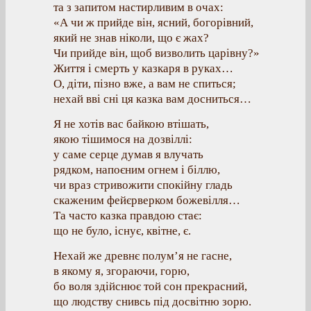
та з запитом настирливим в очах:
«А чи ж прийде він, ясний, богорівний,
який не знав ніколи, що є жах?
Чи прийде він, щоб визволить царівну?»
Життя і смерть у казкаря в руках…
О, діти, пізно вже, а вам не спиться;
нехай вві сні ця казка вам досниться…
Я не хотів вас байкою втішать,
якою тішимося на дозвіллі:
у саме серце думав я влучать
рядком, напоєним огнем і біллю,
чи враз стривожити спокійну гладь
скаженим фейєрверком божевілля…
Та часто казка правдою стає:
що не було, існує, квітне, є.
Нехай же древнє полум’я не гасне,
в якому я, згораючи, горю,
бо воля здійснює той сон прекрасний,
що людству снивсь під досвітню зорю.