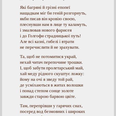
Які багряні й грізні епопеї
нащадкам міг би геній розгорнуть,
якби писав він кровію своєю,
плеснувши нам в лице ту каламуть,
і змалював нового фарисея
і до Голгофи страдницької путь!
Але всі казні, гибелі і втрати
не перечислити й не зрахувати.
Та, щоб не потомитися украй,
нехай читач перепочине трошки.
І, щоб забути пролетарський май,
хай меду рідного скуштує ложку:
йому на очі я зведу той рай,
де усміхаються в житах волошки
і понад степом сонце золоте
завжди старою барвою цвіте.
Там, перепрівши у гарячих снах,
посеред вод безмовних і широких