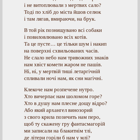
і не витоплювали з мертвих сало?
Тоді по хліб до міста йшов селюк
і там лягав, вмираючи, на брук.
В той рік познищувано всі собаки
і повиловлювано всіх котів.
Та це пусте… це тільки шум і накип
на поверхні схвильованих часів.
Не слало небо нам тривожних знаків
нам хвіст комети жаром не пашів.
Ні, ні, у мертвій тиші летаргічній
спливали ночі нам, як сни магічні.
Клекоче нам розпечене нутро.
Хто вичерпає нам шоломом горе?
Хто в душу нам плесне дощу відро?
Або який архангел винозорий
з свого крила позичить нам перо,
щоб ту скажену гру фантасмагорій
ми записали на блакитнім тлі,
де літери горіли б нам у млі?