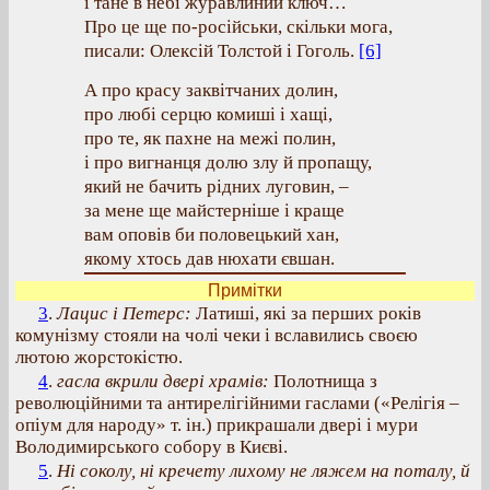
і тане в небі журавлиний ключ…
Про це ще по-російськи, скільки мога,
писали: Олексій Толстой і Гоголь.
[6]
А про красу заквітчаних долин,
про любі серцю комиші і хащі,
про те, як пахне на межі полин,
і про вигнанця долю злу й пропащу,
який не бачить рідних луговин, –
за мене ще майстерніше і краще
вам оповів би половецький хан,
якому хтось дав нюхати євшан.
Примітки
3
.
Лацис і Петерс:
Латиші, які за перших років
комунізму стояли на чолі чеки і вславились своєю
лютою жорстокістю.
4
.
гасла вкрили двері храмів:
Полотнища з
революційними та антирелігійними гаслами («Релігія –
опіум для народу» т. ін.) прикрашали двері і мури
Володимирського собору в Києві.
5
.
Ні соколу, ні кречету лихому не ляжем на поталу, й