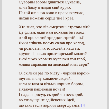
Суворим зором дивиться Сучасне,
коли йому я ладан свій курю.
Нехай же знов воно в права вступає,
нехай ножами серце тне і крає.
Хто знав, хто вів смертям і стратам лік?
Де фільм, який нам показав би голод,
отой проклятий тридцять третій рік?
Який співець поему склав про холод,
чи розповів, як то людей в наш вік
крушив і чавив пролетарський молот?
В скількох кров’ях купаючи той герб,
жнива справляв на людській ниві серп?
О, скільки раз по місту «чорний ворон»
шугав, зі сну хапаючи людей,
коли вставала пітьма чорним бором,
зіхаючи пащеками ночей!
І падав присуд, скорий чи нескорий,
во славу ще не здійснених ідей,
що їхні гасла вкрили двері храмів,
[4]