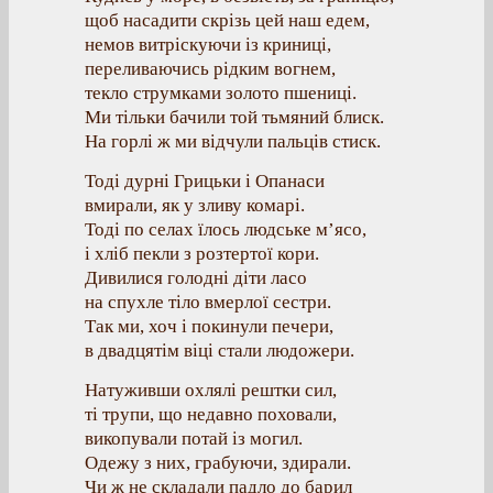
щоб насадити скрізь цей наш едем,
немов витріскуючи із криниці,
переливаючись рідким вогнем,
текло струмками золото пшениці.
Ми тільки бачили той тьмяний блиск.
На горлі ж ми відчули пальців стиск.
Тоді дурні Грицьки і Опанаси
вмирали, як у зливу комарі.
Тоді по селах їлось людське м’ясо,
і хліб пекли з розтертої кори.
Дивилися голодні діти ласо
на спухле тіло вмерлої сестри.
Так ми, хоч і покинули печери,
в двадцятім віці стали людожери.
Натуживши охлялі рештки сил,
ті трупи, що недавно поховали,
викопували потай із могил.
Одежу з них, грабуючи, здирали.
Чи ж не складали падло до барил