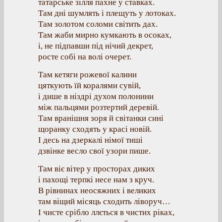
татарське зілля пахне у ставках.
Там дні шумлять і плещуть у лотоках.
Там золотом соломи світить дах.
Там жаби мирно кумкають в осоках,
і, не підпавши під нічий декрет,
росте собі на волі очерет.
Там кетяги рожевої калини
цяткують їй коралями сувій,
і дише в ніздрі духом полонини
між пальцями розтертий деревій.
Там вранішня зоря й світанки сині
щоранку сходять у красі новій.
І десь на дзеркалі німої тиші
дзвінке весло свої узори пише.
Там віє вітер у просторах диких
і пахощі терпкі несе нам з круч.
В рівнинах неосяжних і великих
там віщий місяць сходить ліворуч…
І чисте срібло ллється в чистих ріках,