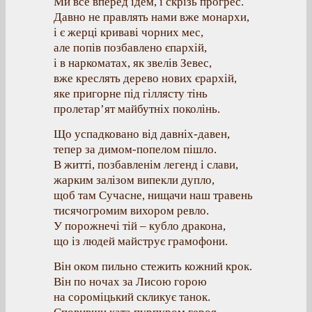
Ми все вперед ідем, і скрізь прогрес.
Давно не правлять нами вже монархи,
і є жерці криваві чорних мес,
але попів позбавлено єпархій,
і в наркоматах, як звелів Зевес,
вже креслять дерево нових єрархій,
яке пригорне під гіллясту тінь
пролетар’ят майбутніх поколінь.
Що успадковано від давніх-давен,
тепер за димом-попелом пішло.
В житті, позбавленім легенд і слави,
жарким залізом випекли дупло,
щоб там Сучасне, нищачи наш травень
тисячогромим вихором ревло.
У порожнечі тій – кубло дракона,
що із людей майструє грамофони.
Він оком пильно стежить кожний крок.
Він по ночах за Лисою горою
на сороміцький скликує танок.