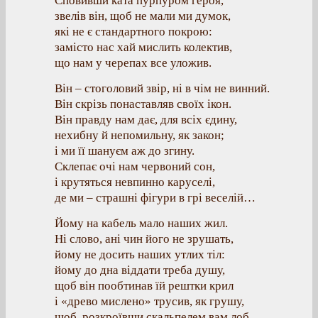
Сповивши ката пурпуром героя,
звелів він, щоб не мали ми думок,
які не є стандартного покрою:
замісто нас хай мислить колектив,
що нам у черепах все уложив.
Він – стоголовий звір, ні в чім не винний.
Він скрізь понаставляв своїх ікон.
Він правду нам дає, для всіх єдину,
нехибну й непомильну, як закон;
і ми її шануєм аж до згину.
Склепає очі нам червоний сон,
і крутяться невпинно каруселі,
де ми – страшні фігури в грі веселій…
Йому на кабель мало наших жил.
Ні слово, ані чин його не зрушать,
йому не досить наших утлих тіл:
йому до дна віддати треба душу,
щоб він пообтинав їй рештки крил
і «древо мислено» трусив, як грушу,
щоб, розкроївши скальпелем вам лоб,