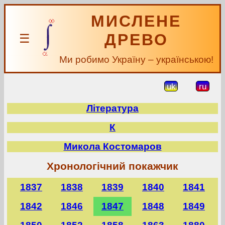
МИСЛЕНЕ
ДРЕВО
☰
Ми робимо Україну – українською!
uk
ru
Література
К
Микола Костомаров
Хронологічний покажчик
1837
1838
1839
1840
1841
1842
1846
1847
1848
1849