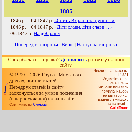
1850
1852
1858
1863
1880
1885
1846 р. – 04.1847 р.
«Спить Вкраїна та руїни…»
1846 р. – 04.1847 р.
«Діти слави, діти слави!…»
06.1847 р.
На добраніч
Попередня сторінка
|
Вище
|
Наступна сторінка
Сподобалась сторінка?
Допоможіть
розвитку нашого
сайту!
Число завантажень :
© 1999 – 2026 Група «Мисленого
14 831
Модифіковано :
древа», автори статей
30.01.2024
Передрук статей із сайту
Якщо ви помітили
помилку набору
заохочується за умови посилання
на цiй сторiнцi,
(гіперпосилання) на наш сайт
видiлiть її мишкою
та натисніть
Сайт живе на
Смереці
Ctrl+Enter
.