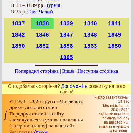
1838 – 1839 рр.
Турнія
1838 р.
Сава Чалый
1837
1838
1839
1840
1841
1842
1846
1847
1848
1849
1850
1852
1858
1863
1880
1885
Попередня сторінка
|
Вище
|
Наступна сторінка
Сподобалась сторінка?
Допоможіть
розвитку нашого
сайту!
Число завантажень :
© 1999 – 2026 Група «Мисленого
14 830
Модифіковано :
древа», автори статей
30.01.2024
Передрук статей із сайту
Якщо ви помітили
помилку набору
заохочується за умови посилання
на цiй сторiнцi,
(гіперпосилання) на наш сайт
видiлiть її мишкою
та натисніть
Сайт живе на
Смереці