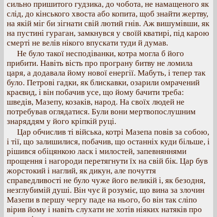
сильно пришитого гудзика, до чобота, не намащеного як
слід, до кінського хвоста або копита, щоб знайти жертву,
на якій міг би зігнати свій лютий гнів. Аж вишумівши, як
на пустині гураган, замкнувся у своїй кватирі, під карою
смерті не велів нікого впускати туди й думав.
Не було такої несподіванки, котра могла б його
прибити. Навіть вість про програну битву не ломила
царя, а додавала йому нової енергії. Мабуть, і тепер так
було. Петрові гадки, як блискавки, озарили омрачений
краєвид, і він побачив усе, що йому бачити треба:
шведів, Мазепу, козаків, народ. На своїх людей не
потребував оглядатися. Були вони мертвопослушним
знаряддям у його кріпкій руці.
Цар обчислив ті війська, котрі Мазепа повів за собою,
і тії, що залишилися, побачив, що останніх куди більше, і
рішився обіцянкою ласк і милостей, запевняннями
прощення і нагороди перетягнути їх на свій бік. Цар був
жорстокий і наглий, як дикун, але почуття
справедливості не було чуже його великій і, як безодня,
незглубимій душі. Він чує й розуміє, що вина за злочин
Мазепи в першу чергу паде на нього, бо він так сліпо
вірив йому і навіть слухати не хотів ніяких натяків про