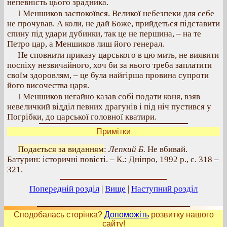
непевність цього зрадника.
І Меншиков заспокоївся. Великої небезпеки для себе
не прочував. А коли, не дай Боже, прийдеться підставити
спину під удари дубинки, так це не першина, – на те
Петро цар, а Меншиков лиш його генерал.
Не сповнити приказу царського в цю мить, не виявити
поспіху незвичайного, хоч би за нього треба заплатити
своїм здоровлям, – це була найгірша провина супроти
його височества царя.
І Меншиков негайно казав собі подати коня, взяв
невеличкий відділ певних драгунів і під ніч пустився у
Погрібки, до царської головної кватири.
Примітки
Подається за виданням
:
Лепкий Б.
Не вбивай.
Батурин: історичні повісті. – К.: Дніпро, 1992 р., с. 318 –
321.
Попередній розділ
|
Вище
|
Наступний розділ
Сподобалась сторінка?
Допоможіть
розвитку нашого
сайту!