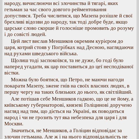
народу, вичислюючи всі злочинства й тягарі, яких
гетьман за час свого довгого рейментовання
допустився. Треба числитися, що Мазепа розішле й свої
брехливі відозви до народу, так тоді добре буде, якщо
царське слово скорше й голосніше промовить до розуму
і до совісті людей.
Цей лист вислав Меншиков окремим курієром до
царя, котрий стояв у Погрібках над Десною, наглядаючи
над рухами шведського війська.
Щолиш тоді заспокоївся, та не дуже, бо годі було
наперед угадати, як цар поставиться до цеї несподіваної
вістки.
Можна було боятися, що Петро, не маючи нагоди
покарати Мазепу, зжене гнів на своїх власних людях, в
першу чергу на таких близьких до нього, як світлійший.
Але потішав себе Меншиков гадкою, що це не йому, а
київському губернаторові, князеві Голіцинові доручено
нагляд над тим, що діється на Україні, як поводиться
народ і чи не грозить тут яка небезпека для царя і для
Москви.
Значиться, не Меншиков, а Голіцин відповідає за
злочин гетьмана. Але ж і на нього відповідальність не