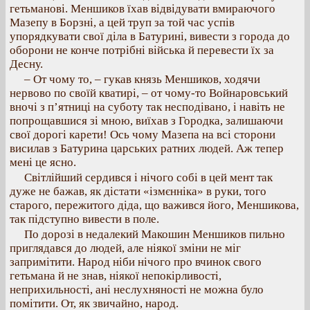
гетьманові. Меншиков їхав відвідувати вмираючого
Мазепу в Борзні, а цей труп за той час успів
упорядкувати свої діла в Батурині, вивести з города до
оборони не конче потрібні війська й перевести їх за
Десну.
– От чому то, – гукав князь Меншиков, ходячи
нервово по своїй кватирі, – от чому-то Войнаровський
вночі з п’ятниці на суботу так несподівано, і навіть не
попрощавшися зі мною, виїхав з Городка, залишаючи
свої дорогі карети! Ось чому Мазепа на всі сторони
висилав з Батурина царських ратних людей. Аж тепер
мені це ясно.
Світлійший сердився і нічого собі в цей мент так
дуже не бажав, як дістати «ізмєнніка» в руки, того
старого, пережитого діда, що важився його, Меншикова,
так підступно вивести в поле.
По дорозі в недалекий Макошин Меншиков пильно
приглядався до людей, але ніякої зміни не міг
запримітити. Народ ніби нічого про вчинок свого
гетьмана й не знав, ніякої непокірливості,
неприхильності, ані неслухняності не можна було
помітити. От, як звичайно, народ.