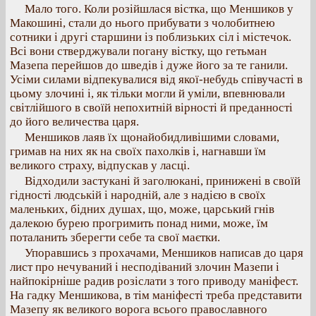
Мало того. Коли розійшлася вістка, що Меншиков у
Макошині, стали до нього прибувати з чолобитнею
сотники і другі старшини із поблизьких сіл і містечок.
Всі вони стверджували погану вістку, що гетьман
Мазепа перейшов до шведів і дуже його за те ганили.
Усіми силами відпекувалися від якої-небудь співучасті в
цьому злочині і, як тільки могли й уміли, впевнювали
світлійшого в своїй непохитній вірності й преданності
до його величества царя.
Меншиков лаяв їх щонайобидливішими словами,
гримав на них як на своїх пахолків і, нагнавши їм
великого страху, відпускав у ласці.
Відходили застукані й заголюкані, принижені в своїй
гідності людській і народній, але з надією в своїх
маленьких, бідних душах, що, може, царський гнів
далекою бурею прогримить понад ними, може, їм
поталанить зберегти себе та свої маєтки.
Упоравшись з прохачами, Меншиков написав до царя
лист про нечуваний і несподіваний злочин Мазепи і
найпокірніше радив розіслати з того приводу маніфест.
На гадку Меншикова, в тім маніфесті треба представити
Мазепу як великого ворога всього православного