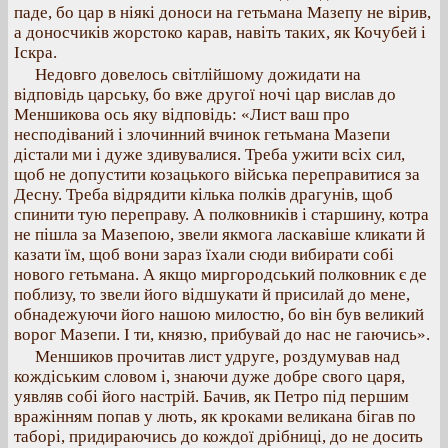
паде, бо цар в ніякі доноси на гетьмана Мазепу не вірив,
а доносчиків жорстоко карав, навіть таких, як Кочубей і
Іскра.
Недовго довелось світлійшому дожидати на
відповідь царську, бо вже другої ночі цар вислав до
Меншикова ось яку відповідь: «Лист ваш про
несподіваний і злочинний вчинок гетьмана Мазепи
дістали ми і дуже здивувалися. Треба ужити всіх сил,
щоб не допустити козацького війська переправитися за
Десну. Треба відрядити кілька полків драгунів, щоб
спинити тую переправу. А полковників і старшину, котра
не пішла за Мазепою, звели якмога ласкавіше кликати й
казати їм, щоб вони зараз їхали сюди вибирати собі
нового гетьмана. А якщо миргородський полковник є де
поблизу, то звели його відшукати й присилай до мене,
обнадежуючи його нашою милостю, бо він був великий
ворог Мазепи. І ти, князю, прибувай до нас не гаючись».
Меншиков прочитав лист удруге, роздумував над
кождіським словом і, знаючи дуже добре свого царя,
уявляв собі його настрій. Бачив, як Петро під першим
вражінням попав у лють, як кроками великана бігав по
таборі, придираючись до кождої дрібниці, до не досить