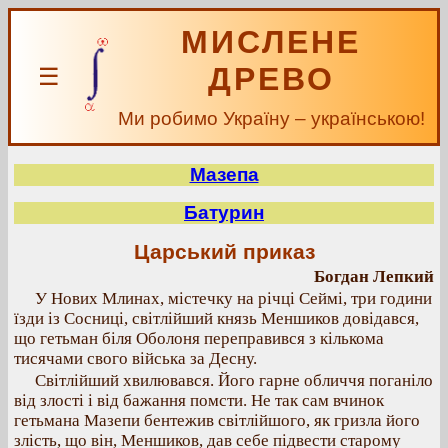
МИСЛЕНЕ
ДРЕВО
☰
Ми робимо Україну – українською!
Мазепа
Батурин
Царський приказ
Богдан Лепкий
У Нових Млинах, містечку на річці Сеймі, три години
їзди із Сосниці, світлійший князь Меншиков довідався,
що гетьман біля Оболоня переправився з кількома
тисячами свого війська за Десну.
Світлійший хвилювався. Його гарне обличчя поганіло
від злості і від бажання помсти. Не так сам вчинок
гетьмана Мазепи бентежив світлійшого, як гризла його
злість, що він, Меншиков, дав себе підвести старому