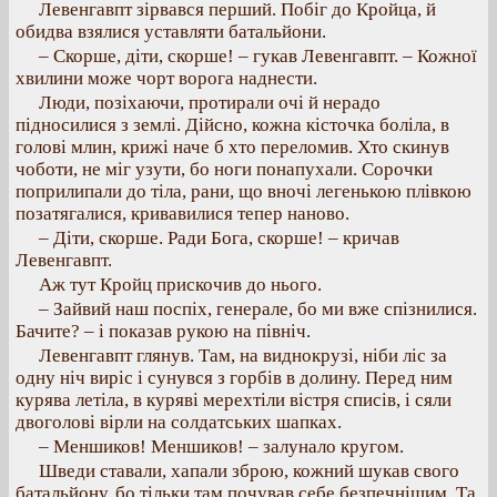
Левенгавпт зірвався перший. Побіг до Кройца, й
обидва взялися уставляти батальйони.
– Скорше, діти, скорше! – гукав Левенгавпт. – Кожної
хвилини може чорт ворога наднести.
Люди, позіхаючи, протирали очі й нерадо
підносилися з землі. Дійсно, кожна кісточка боліла, в
голові млин, крижі наче б хто переломив. Хто скинув
чоботи, не міг узути, бо ноги понапухали. Сорочки
поприлипали до тіла, рани, що вночі легенькою плівкою
позатягалися, кривавилися тепер наново.
– Діти, скорше. Ради Бога, скорше! – кричав
Левенгавпт.
Аж тут Кройц прискочив до нього.
– Зайвий наш поспіх, генерале, бо ми вже спізнилися.
Бачите? – і показав рукою на північ.
Левенгавпт глянув. Там, на виднокрузі, ніби ліс за
одну ніч виріс і сунувся з горбів в долину. Перед ним
курява летіла, в куряві мерехтіли вістря списів, і сяли
двоголові вірли на солдатських шапках.
– Меншиков! Меншиков! – залунало кругом.
Шведи ставали, хапали зброю, кожний шукав свого
батальйону, бо тільки там почував себе безпечнішим. Та