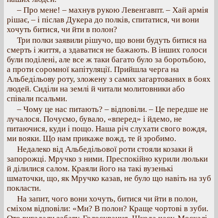
– Про мене! – махнув рукою Левенгавпт. – Хай армія
рішає, – і післав Дукера до полків, спитатися, чи вони
хочуть битися, чи йти в полон?
Три полки заявили рішучо, що вони будуть битися на
смерть і життя, а здаватися не бажають. В інших голоси
були поділені, але все ж таки багато було за боротьбою,
а проти соромної капітуляції. Прийшла черга на
Альбедільову роту, зложену з самих загартованих в боях
людей. Сиділи на землі й читали молитовники або
співали псальми.
– Чому це нас питають? – відповіли. – Це передше не
лучалося. Почуємо, бувало, «вперед» і йдемо, не
питаючися, куди і пощо. Наша річ слухати свого вождя,
ми вояки. Що нам прикаже вожд, те й зробимо.
Недалеко від Альбедільової роти стояли козаки й
запорожці. Мручко з ними. Преспокійно курили люльки
й ділилися салом. Краяли його на такі вузенькі
шматочки, що, як Мручко казав, не було що навіть на зуб
покласти.
На запит, чого вони хочуть, битися чи йти в полон,
сміхом відповіли: «Ми? В полон? Краще чортові в зуби.