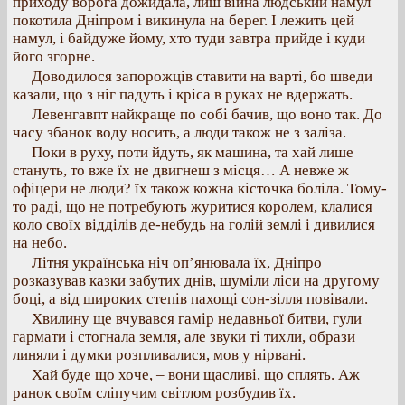
приходу ворога дожидала, лиш війна людський намул
покотила Дніпром і викинула на берег. І лежить цей
намул, і байдуже йому, хто туди завтра прийде і куди
його згорне.
Доводилося запорожців ставити на варті, бо шведи
казали, що з ніг падуть і кріса в руках не вдержать.
Левенгавпт найкраще по собі бачив, що воно так. До
часу збанок воду носить, а люди також не з заліза.
Поки в руху, поти йдуть, як машина, та хай лише
стануть, то вже їх не двигнеш з місця… А невже ж
офіцери не люди? їх також кожна кісточка боліла. Тому-
то раді, що не потребують журитися королем, клалися
коло своїх відділів де-небудь на голій землі і дивилися
на небо.
Літня українська ніч оп’янювала їх, Дніпро
розказував казки забутих днів, шуміли ліси на другому
боці, а від широких степів пахощі сон-зілля повівали.
Хвилину ще вчувався гамір недавньої битви, гули
гармати і стогнала земля, але звуки ті тихли, образи
линяли і думки розпливалися, мов у нірвані.
Хай буде що хоче, – вони щасливі, що сплять. Аж
ранок своїм сліпучим світлом розбудив їх.