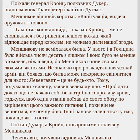
Поїхали генерал Кройц, полковник Дукер,
підполковник Травтфетер і капітан Дуглас.
Меншиков відповів коротко: «Капітуляція, видача
оружжя і – полон».
– Такої тяжкої відповіді, – сказав Кройц, – ми не
сподівалися і без рішення нашого вожда, який
відповідає перед королем, не можемо дати нашої згоди.
Меншикову не всміхалася битва. У нього і в Голіцина
було війська тисяч десять з лишком і воно було не менше
втомлене, ніж шведи, бо Меншиков гонив своїми
людьми, як псами. Не знаючи про розладдя в шведській
армії, він боявся, що битва може некорисно скінчитися
для нього: Левенгавпт – це не будь-хто. Тому,
подумавши хвилину, заявив великодушно: «Щоб дати
доказ, що не бажаю собі безпотрібного проливу крові,
годжуся, щоб один з панів поїхав до свого обозу по
вирішення цього важного питання і, поки він не
вернеться, не почну бою. Інші панове залишаться у нас,
поки що як – гості».
Поїхав Дукер, а Кройц з товаришами остався у
Меншикова.
Левенгавпт, почувши відповідь Меншикова,