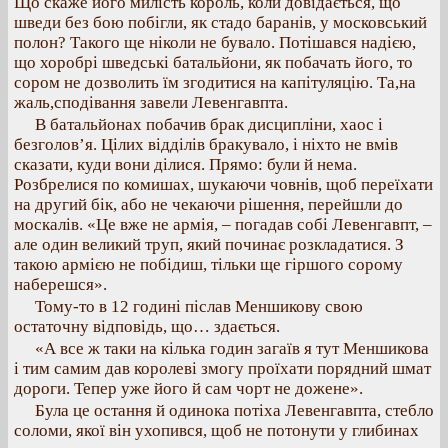
Що скаже його милість король, коли довідається, що
шведи без бою побігли, як стадо баранів, у московський
полон? Такого ще ніколи не бувало. Потішався надією,
що хоробрі шведські батальйони, як побачать його, то
сором не дозволить їм згодитися на капітуляцію. Та,на
жаль,сподівання завели Левенгавпта.
В батальйонах побачив брак дисципліни, хаос і
безголов’я. Цілих відділів бракувало, і ніхто не вмів
сказати, куди вони ділися. Прямо: були й нема.
Розбрелися по комишах, шукаючи човнів, щоб переїхати
на другий бік, або не чекаючи рішення, перейшли до
москалів. «Це вже не армія, – погадав собі Левенгавпт, –
але один великий труп, який починає розкладатися. З
такою армією не побідиш, тільки ще гіршого сорому
наберешся».
Тому-то в 12 годині післав Меншикову свою
остаточну відповідь, що… здається.
«А все ж таки на кілька годин загаїв я тут Меншикова
і тим самим дав королеві змогу проїхати порядний шмат
дороги. Тепер уже його й сам чорт не дожене».
Була це остання й одинока потіха Левенгавпта, стебло
соломи, якої він ухопився, щоб не потонути у глибинах