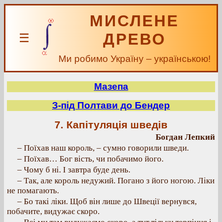
МИСЛЕНЕ
ДРЕВО
☰
Ми робимо Україну – українською!
Мазепа
З-під Полтави до Бендер
7. Капітуляція шведів
Богдан Лепкий
– Поїхав наш король, – сумно говорили шведи.
– Поїхав… Бог вість, чи побачимо його.
– Чому б ні. І завтра буде день.
– Так, але король недужий. Погано з його ногою. Ліки
не помагають.
– Бо такі ліки. Щоб він лише до Швеції вернувся,
побачите, видужає скоро.