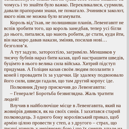
чомусь і то знайти було важко. Перекликалися, сурмили,
давали прапорами знаки, не помагало. Зчинився заколот,
якого ніяк не можна було вгамувати.
Король від’їхав, не полишивши планів, Левенгавпт не
вспів зробити того, що король занедбав, тепер усі бігли
до нього, питалися, що мають робити, де стати, куди йти,
він наскоро давав накази, зміняв, посилав нові…
безголов’я.
А тут задуло, заторохтіло, загриміло. Меншиков у
тисячу бубнів нараз бити казав, щоб настрашити шведів,
буцімто в нього велика сила війська. Хитрий підступ
придумав. А Голіцин казав своїм людям позлазити з
коней і провадити їх за уздечки. Це здалеку подвоювало
його сили, шведи гадали, що там другий корпус іде.
Полковник Дукер прискочив до Левенгавпта:
– Генерале! Боротьба безвиглядна. Жаль тратити
людей!
Влучив в найболючіше місце в Левенгавпта, який на
жовнірів дивився, як на своїх синів. І захитався старий
полководець. З одного боку королівський приказ, щоб
армію цілою провести у степ, а з другого – страх, що
тисячі згинуть у нерівному бою і що їх смерть упаде на