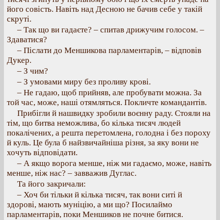
його совість. Навіть над Десною не бачив себе у такій
скруті.
– Так що ви гадаєте? – спитав дрижучим голосом. –
Здаватися?
– Післати до Меншикова парламентарів, – відповів
Дукер.
– З чим?
– З умовами миру без проливу крові.
– Не гадаю, щоб прийняв, але пробувати можна. За
той час, може, наші отямляться. Покличте командантів.
Прибігли й нашвидку зробили воєнну раду. Стояли на
тім, що битва неможлива, бо кілька тисяч людей
покалічених, а решта перетомлена, голодна і без пороху
й куль. Це була б найзвичайніша різня, за яку вони не
хочуть відповідати.
– А якщо ворога менше, ніж ми гадаємо, може, навіть
менше, ніж нас? – завважив Дуглас.
Та його закричали:
– Хоч би тільки й кілька тисяч, так вони ситі й
здорові, мають муніцію, а ми що? Посилаймо
парламентарів, поки Меншиков не почне битися.