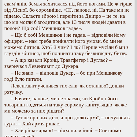
скам’янів. Земля захиталася під його ногами. Це ж гірше
від Лісної, бо соромніше. «HJ, панове, ні. На таке ми не
підемо. Скласти зброю і перейти за Дніпро – це те, на
що ми могли б згодитися, але 13 тисяч людей давати в
полон? Що собі Меншиков гадає».
– Що б собі Меншиков і не гадав, – відповіли йому
офіцери, – нам треба прийняти його умови, бо ми не
можемо битися. Хто? З чим? І як? Перше мусіли б ми з
глуздів збитися, щоб починати таку безвиглядну битву.
– А що казали Кройц, Травтфетер і Дуглас? –
звернувся Левенгавпт до Дукера.
– Не знаю, – відповів Дукер, – бо при Меншикову
годі було питати.
Левенгавпт учепився тих слів, як останньої дошки
рятунку.
– Бачите, панове, ми не знаємо, чи Кройц і його
товариші годяться на таку соромну капітуляцію, як же
ми можемо за них рішати?
– Тут не про них діло, а про долю армії, – почулося в
гурті. – Хай армія рішає.
– Хай рішає армія! – підхопили інші. – Спитаймо
наших людей.