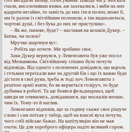
Ото вигадали забаву. Голосування. Шкода часу. Москалі
гнали, висолопивши язики, аж захекалися, і якби на них
вдарити негайно, то замість до них іти в полон, може б,
ми їх разом із світлійшим полонили, а так видихаються,
чортові душі, і без бука до них не приступиш».
– Як же, панове, буде? – наставав на козаків Дукер. –
Битва, чи полон?
Мручко шарпнув вус:
– Робіть що хочете. Ми зробимо своє.
Заки Дукер вернувся, у Левенгавпта був уже посол
від Меншикова. Світлійшому спішно було почути
відповідь. Від одного з полонених довідався, що король
і гетьман переїхали вже на другий бік і що їх важко буде
дістати в свої руки, треба ж тоді хоч Левенгавпта з
рештою армії взяти, бо як вернеться голіруч, то буде
дубинка в роботі. Та ще боявся фельдмаршал, щоб
шведи не отямились, довідавшися, що москалів менше,
чим їх. Тому-то й наглив.
Левенгавпт відповів, що за годину скаже своє рішуче
слово і сам поїхав у табор, щоб на власні вуха почути,
чого собі військо бажає. На капітуляцію він не мав
охоти. Це для хороброго офіцера надто великий сором.