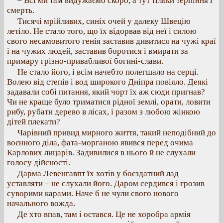
– Всі ми там видужаємо скоро, а тут тільки терпіння і
смерть.
Тисячі мрійливих, синіх очей у далеку Швецію
летіло. Не стало того, що їх відорвав від неї і силою
свого несамовитого генія заставив дивитися на чужі краї
і на чужих людей, заставив боротися і вмирати за
примару грізно-привабливої богині-слави.
Не стало його, і всім начебто полегшало на серці.
Волею від степів і вод широкого Дніпра повіяло. Деякі
задавали собі питання, який чорт їх аж сюди пригнав?
Чи не краще було триматися рідної землі, орати, ловити
рибу, рубати дерево в лісах, і разом з любою жінкою
дітей плекати?
Чарівний привид мирного життя, такий неподібний до
воєнного діла, фата-морганою явився перед очима
Карлових лицарів. Задивилися в нього й не слухали
голосу дійсності.
Дарма Левенгавпт їх хотів у боєздатний лад
уставляти – не слухали його. Даром сердився і грозив
суворими карами. Наче б не чули свого нового
начального вожда.
Де хто впав, там і остався. Це не хоробра армія