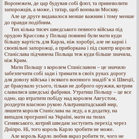
Воронежем, де цар будував собі флот, та приневолити
запорожців, а може, і татар, щоб воювали Москву.
Але це друге видавалося менше важним і тому менше
до правди подібним.
Тих кілька тисяч шведського певного війська під
орудою Крассова у Польщі повинні були мати куди
більшу вартість для Карла, ніж хоробрі, але не карні і
своєвільні запорожці, а приборкана і під скиптр короля
Станіслава підчинена Польща теж куди більше значила,
ніж Крим.
Мати Польщу з королем Станіславом – це значило
забезпечити собі зади і тримати в своїх руках дорогу
для довозу війська і всякого воєнного знадіб’я зі Швеції,
де бракувало усього, тільки не доброго оружжя, котрим
славилися шведські фабрики. Утратиш Польщу – це все
одно, що втратити побіду над королем Августом,
роздерти власною рукою Альтранштадський мир,
лишити короля Станіслава на леду, а в додатку, на
випадок програної на Україні, мати на тилах
Сенявського, котрий шведам заступить перехід через
Дніпро. Ні, того король Карло зробити не може.
Але король Карло любив якраз робити те, чого не