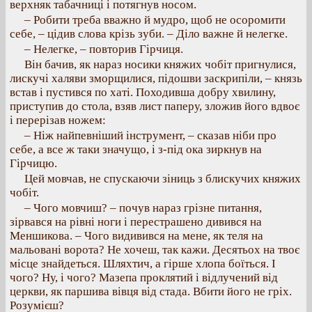
верхняк табачниці і потягнув носом.
– Робити треба вважно й мудро, щоб не осоромити
себе, – цідив слова крізь зуби. – Діло важне й нелегке.
– Нелегке, – повторив Гірчиця.
Він бачив, як нараз носики княжих чобіт пригнулися,
лискучі халяви зморщилися, підошви заскрипіли, – князь
встав і пустився по хаті. Походивша добру хвилину,
приступив до стола, взяв лист паперу, зложив його вдвоє
і перерізав ножем:
– Ніж найпевніший інструмент, – сказав ніби про
себе, а все ж таки значущо, і з-під ока зиркнув на
Гірчицю.
Цей мовчав, не спускаючи зіниць з блискучих княжих
чобіт.
– Чого мовчиш? – почув нараз грізне питання,
зірвався на рівні ноги і перестрашено дивився на
Меншикова. – Чого видивився на мене, як теля на
мальовані ворота? Не хочеш, так кажи. Десятьох на твоє
місце знайдеться. Шляхтич, а гірше хлопа боїться. І
чого? Ну, і чого? Мазепа проклятий і відлучений від
церкви, як паршива вівця від стада. Вбити його не гріх.
Розумієш?