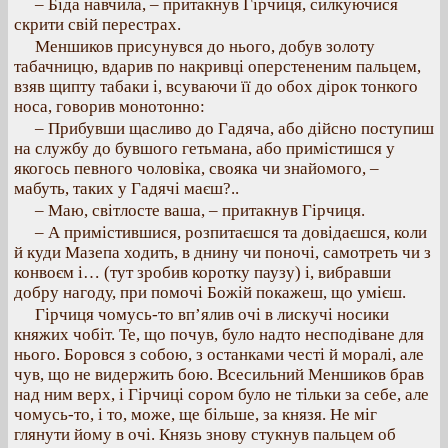
– Біда навчила, – притакнув Гірчиця, силкуючися
скрити свій перестрах.
Меншиков присунувся до нього, добув золоту
табачницю, вдарив по накривці оперстененим пальцем,
взяв щипту табаки і, всуваючи її до обох дірок тонкого
носа, говорив монотонно:
– Прибувши щасливо до Гадяча, або дійсно поступиш
на службу до бувшого гетьмана, або примістишся у
якогось певного чоловіка, свояка чи знайомого, –
мабуть, таких у Гадячі маєш?..
– Маю, світлосте ваша, – притакнув Гірчиця.
– А примістившися, розпитаєшся та довідаєшся, коли
й куди Мазепа ходить, в днину чи поночі, самотреть чи з
конвоєм і… (тут зробив коротку паузу) і, вибравши
добру нагоду, при помочі Божій покажеш, що умієш.
Гірчиця чомусь-то вп’ялив очі в лискучі носики
княжих чобіт. Те, що почув, було надто несподіване для
нього. Боровся з собою, з останками честі й моралі, але
чув, що не видержить бою. Всесильний Меншиков брав
над ним верх, і Гірчиці сором було не тільки за себе, але
чомусь-то, і то, може, ще більше, за князя. Не міг
глянути йому в очі. Князь знову стукнув пальцем об