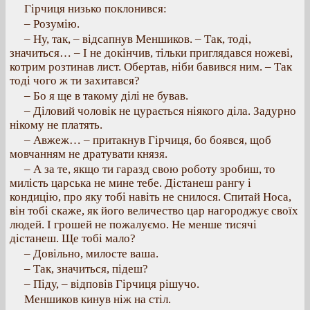
Гірчиця низько поклонився:
– Розумію.
– Ну, так, – відсапнув Меншиков. – Так, тоді,
значиться… – І не докінчив, тільки приглядався ножеві,
котрим розтинав лист. Обертав, ніби бавився ним. – Так
тоді чого ж ти захитався?
– Бо я ще в такому ділі не бував.
– Діловий чоловік не цурається ніякого діла. Задурно
нікому не платять.
– Авжеж… – притакнув Гірчиця, бо боявся, щоб
мовчанням не дратувати князя.
– А за те, якщо ти гаразд свою роботу зробиш, то
милість царська не мине тебе. Дістанеш рангу і
кондицію, про яку тобі навіть не снилося. Спитай Носа,
він тобі скаже, як його величество цар нагороджує своїх
людей. І грошей не пожалуємо. Не менше тисячі
дістанеш. Ще тобі мало?
– Довільно, милосте ваша.
– Так, значиться, підеш?
– Піду, – відповів Гірчиця рішучо.
Меншиков кинув ніж на стіл.