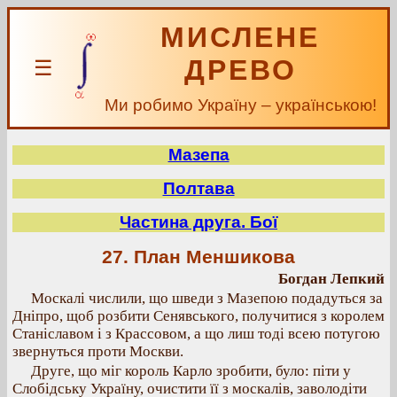
МИСЛЕНЕ
ДРЕВО
☰
Ми робимо Україну – українською!
Мазепа
Полтава
Частина друга. Бої
27. План Меншикова
Богдан Лепкий
Москалі числили, що шведи з Мазепою подадуться за
Дніпро, щоб розбити Сенявського, получитися з королем
Станіславом і з Крассовом, а що лиш тоді всею потугою
звернуться проти Москви.
Друге, що міг король Карло зробити, було: піти у
Слобідську Україну, очистити її з москалів, заволодіти