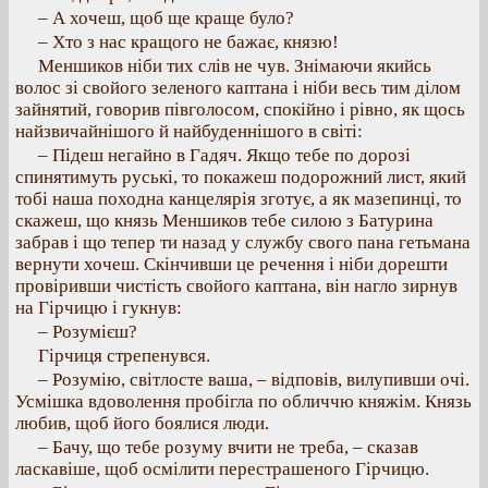
– А хочеш, щоб ще краще було?
– Хто з нас кращого не бажає, князю!
Меншиков ніби тих слів не чув. Знімаючи якийсь
волос зі свойого зеленого каптана і ніби весь тим ділом
зайнятий, говорив півголосом, спокійно і рівно, як щось
найзвичайнішого й найбуденнішого в світі:
– Підеш негайно в Гадяч. Якщо тебе по дорозі
спинятимуть руські, то покажеш подорожний лист, який
тобі наша походна канцелярія зготує, а як мазепинці, то
скажеш, що князь Меншиков тебе силою з Батурина
забрав і що тепер ти назад у службу свого пана гетьмана
вернути хочеш. Скінчивши це речення і ніби дорешти
провіривши чистість свойого каптана, він нагло зирнув
на Гірчицю і гукнув:
– Розумієш?
Гірчиця стрепенувся.
– Розумію, світлосте ваша, – відповів, вилупивши очі.
Усмішка вдоволення пробігла по обличчю княжім. Князь
любив, щоб його боялися люди.
– Бачу, що тебе розуму вчити не треба, – сказав
ласкавіше, щоб осмілити перестрашеного Гірчицю.