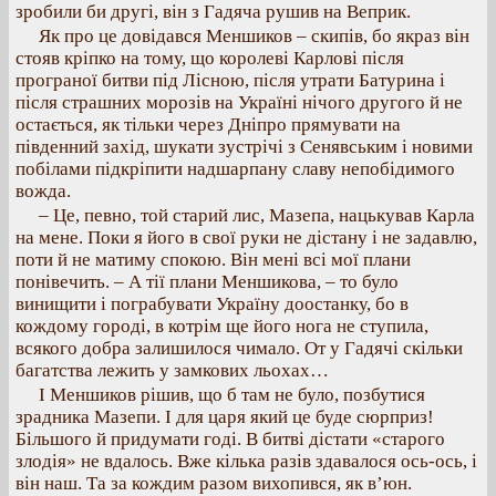
зробили би другі, він з Гадяча рушив на Веприк.
Як про це довідався Меншиков – скипів, бо якраз він
стояв кріпко на тому, що королеві Карлові після
програної битви під Лісною, після утрати Батурина і
після страшних морозів на Україні нічого другого й не
остається, як тільки через Дніпро прямувати на
південний захід, шукати зустрічі з Сенявським і новими
побілами підкріпити надшарпану славу непобідимого
вожда.
– Це, певно, той старий лис, Мазепа, нацькував Карла
на мене. Поки я його в свої руки не дістану і не задавлю,
поти й не матиму спокою. Він мені всі мої плани
понівечить. – А тії плани Меншикова, – то було
винищити і пограбувати Україну доостанку, бо в
кождому городі, в котрім ще його нога не ступила,
всякого добра залишилося чимало. От у Гадячі скільки
багатства лежить у замкових льохах…
І Меншиков рішив, що б там не було, позбутися
зрадника Мазепи. І для царя який це буде сюрприз!
Більшого й придумати годі. В битві дістати «старого
злодія» не вдалось. Вже кілька разів здавалося ось-ось, і
він наш. Та за кождим разом вихопився, як в’юн.