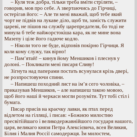
– Куля теж добра, тільки треба вміти стріляти, –
говорив, мов про себе. А звертаючись до Гірчиці,
остерігав його: – Але ти мені вважай, щоб тебе який
чорт не підвів на лукаве діло, щоб ти, замість служити
цареві, не пішов на службу царепредателя, бо тоді не
минула б тебе найжорстокіша кара, як не мине вона
Мазепу і ціле його гадюче кодло.
– Ніколи того не буде, відповів покірно Гірчиця. Я
коли кому служу, так вірно!
– Пам’ятай! – кинув йому Меншиков і плеснув у
долоні. – Покликати мені писаря Сливу!
Зігнута над паперами постать всунулася крізь двері,
не розпростовуючи спини.
– Напишеш походний лист на ім’я сего чоловіка, –
приказував Меншиков, – але напишеш такою мовою,
щоб його наші й черкаси могли розуміти. Тут тобі стіл і
бумага.
Писар присів на краєчку лавки, як птах перед
відлетом на гілляці, і писав: «Божиєю милостию
пресвітіійшаго і великодержавнійшого государя нашого,
царя, великаго князя Петра Алексієвича, всея Великия,
Білия і Малия Россії самодержця. Їм милостем,