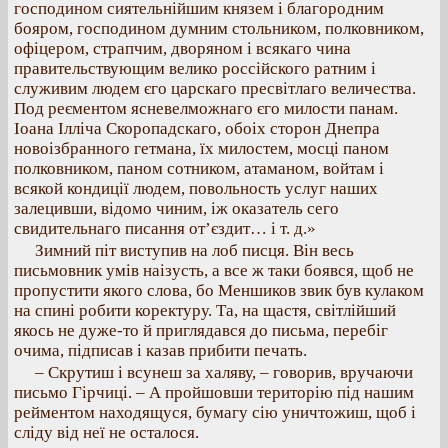
господином сиятельнійшим князем і благородним
бояром, господином думним стольником, полковником,
офіцером, страпчим, дворяном і всякаго чина
правительствующим велико россійского ратним і
служивим людем єго царскаго пресвітлаго величества.
Под реєментом ясневелможнаго єго милости панам.
Іоана Ілліча Скоропадскаго, обоіх сторон Днепра
новоізбранного гетмана, їх милостем, мосці паном
полковником, паном сотником, атаманом, войтам і
всякой кондиції людем, повольность услуг наших
залецивши, відомо чиним, іж оказатель сего
свидительнаго писання от’єздит… і т. д.»
Зимний піт виступив на лоб писця. Він весь
письмовник умів наізусть, а все ж таки боявся, щоб не
пропустити якого слова, бо Меншиков звик був кулаком
на спині робити коректуру. Та, на щастя, світлійший
якось не дуже-то й приглядався до письма, перебіг
очима, підписав і казав прибити печать.
– Скрутиш і всунеш за халяву, – говорив, вручаючи
письмо Гірчиці. – А пройшовши територію під нашим
рейментом находящуся, бумагу сію уничтожиш, щоб і
сліду від неї не осталося.