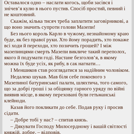
Оставалося одно – наслати когось, щоби засівся і
знічев’я кулю в нього пустив. Спосіб простий, певний і
не коштовний.
Скажім, кілька тисяч треба заплатити заговірникові, а
що воно значить супроти голови Мазепи!
Без нього король Карло в чужому, незнайомому краю
буде, як без правої руки. Хто йому порадить, хто покаже
всі ходи й переходи, хто позичить грошей? І між
мазепинцями смерть Мазепи викличе такий переполох,
якого й подумати годі. Настане безголов’я, в якому
можна їх буде усіх, як рибу, в сак нагнати…
І Меншиков став розглядатися за надійним чоловіком.
Недалеко шукав. Мав біля себе покоєвого з
Мазепиної батуринської палати, шляхтича, того самого,
що за добрі гроші і за обіцянку гарного уряду по війні
виявив місце, в якому переховані були гетьманські
клейноди.
Казав його покликати до себе. Подав руку і просив
сідати.
– Добре тобі у нас? – спитав князь.
– Дякувати Господу Милосердному і вашій світлості
княжій, добре, – відповів.