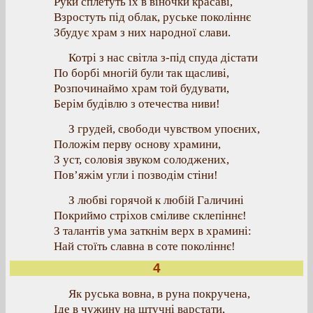
Руки сплетуть їх в віночки красаві,
Взростуть під облак, руське поколіннє
Збудує храм з них народної слави.
Котрі з нас світла з-під спуда дістати
По борбі многій були так щасливі,
Розпочинаймо храм той будувати,
Берім будівлю з отечества ниви!
З грудей, свободи чувством упоєних,
Положім перву основу храмини,
З уст, соловія звуком солоджених,
Пов’яжім угли і позводім стіни!
З любві горячой к любій Галичині
Покриймо стріхов сміливе склепіннє!
З талантів ума заткнім верх в храмині:
Най стоїть славна в соте поколіннє!
4
Як руська вовна, в руна покручена,
Іде в чужину на штучні варстати,