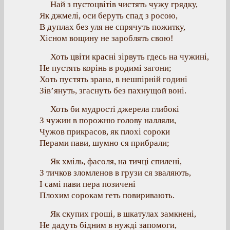
Най з пустоцвітів чистять чужу грядку,
Як джмелі, оси беруть спад з росою,
В дуплах без уля не спрячуть пожитку,
Хісном вощину не зароблять свою!
Хоть цвіти красні зірвуть гдесь на чужині,
Не пустять корінь в родимі загони;
Хоть пустять зрана, в нешпірній годині
Зів’януть, згаснуть без пахнущой воні.
Хоть би мудрості джерела глибокі
З чужин в порожню голову налляли,
Чужов прикрасов, як плохі сороки
Перами пави, шумно ся прибрали;
Як хміль, фасоля, на тичці спилені,
З тичков зломленов в грузи ся зваляють,
І самі пави пера позичені
Плохим сорокам геть повиривають.
Як скупих гроші, в шкатулах замкнені,
Не дадуть бідним в нужді запомоги,