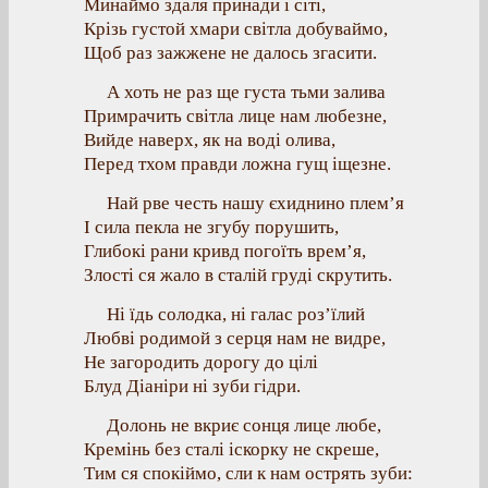
Минаймо здаля принади і сіті,
Крізь густой хмари світла добуваймо,
Щоб раз зажжене не далось згасити.
А хоть не раз ще густа тьми залива
Примрачить світла лице нам любезне,
Вийде наверх, як на воді олива,
Перед тхом правди ложна гущ іщезне.
Най рве честь нашу єхиднино плем’я
І сила пекла не згубу порушить,
Глибокі рани кривд погоїть врем’я,
Злості ся жало в сталій груді скрутить.
Ні їдь солодка, ні галас роз’їлий
Любві родимой з серця нам не видре,
Не загородить дорогу до цілі
Блуд Діаніри ні зуби гідри.
Долонь не вкриє сонця лице любе,
Кремінь без сталі іскорку не скреше,
Тим ся спокіймо, сли к нам острять зуби: