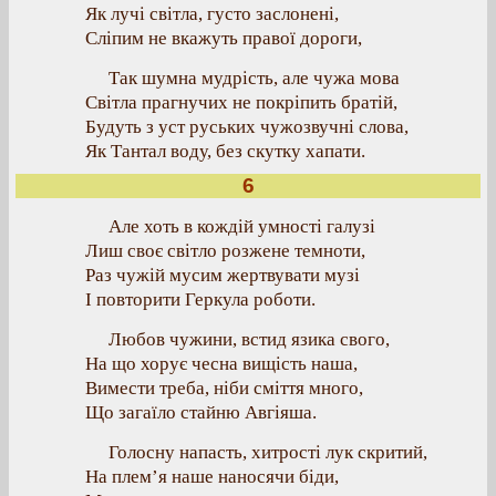
Як лучі світла, густо заслонені,
Сліпим не вкажуть правої дороги,
Так шумна мудрість, але чужа мова
Світла прагнучих не покріпить братій,
Будуть з уст руських чужозвучні слова,
Як Тантал воду, без скутку хапати.
6
Але хоть в кождій умності галузі
Лиш своє світло розжене темноти,
Раз чужій мусим жертвувати музі
І повторити Геркула роботи.
Любов чужини, встид язика свого,
На що хорує чесна вищість наша,
Вимести треба, ніби сміття много,
Що загаїло стайню Авгіяша.
Голосну напасть, хитрості лук скритий,
На плем’я наше наносячи біди,