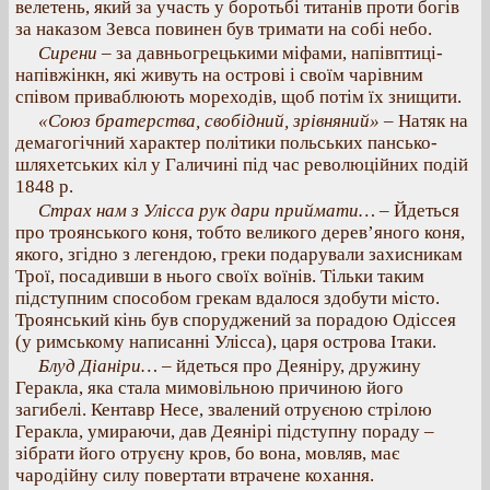
велетень, який за участь у боротьбі титанів проти богів
за наказом Зевса повинен був тримати на собі небо.
Сирени
– за давньогрецькими міфами, напівптиці-
напівжінкн, які живуть на острові і своїм чарівним
співом приваблюють мореходів, щоб потім їх знищити.
«Союз братерства, свобідний, зрівняний»
– Натяк на
демагогічний характер політики польських пансько-
шляхетських кіл у Галичині під час революційних подій
1848 р.
Страх нам з Улісса рук дари приймати…
– Йдеться
про троянського коня, тобто великого дерев’яного коня,
якого, згідно з легендою, греки подарували захисникам
Трої, посадивши в нього своїх воїнів. Тільки таким
підступним способом грекам вдалося здобути місто.
Троянський кінь був споруджений за порадою Одіссея
(у римському написанні Улісса), царя острова Ітаки.
Блуд Діаніри…
– йдеться про Деяніру, дружину
Геракла, яка стала мимовільною причиною його
загибелі. Кентавр Несе, звалений отруєною стрілою
Геракла, умираючи, дав Деянірі підступну пораду –
зібрати його отруєну кров, бо вона, мовляв, має
чародійну силу повертати втрачене кохання.