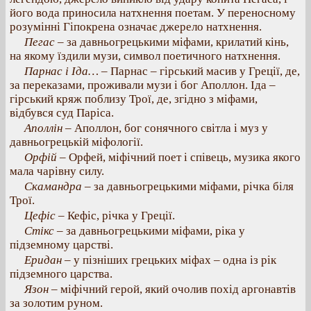
його вода приносила натхнення поетам. У переносному
розумінні Гіпокрена означає джерело натхнення.
Пегас
– за давньогрецькими міфами, крилатий кінь,
на якому їздили музи, символ поетичного натхнення.
Парнас і Іда…
– Парнас – гірський масив у Греції, де,
за переказами, проживали музи і бог Аполлон. Іда –
гірський кряж поблизу Трої, де, згідно з міфами,
відбувся суд Паріса.
Аполлін
– Аполлон, бог сонячного світла і муз у
давньогрецькій міфології.
Орфій
– Орфей, міфічний поет і співець, музика якого
мала чарівну силу.
Скамандра
– за давньогрецькими міфами, річка біля
Трої.
Цефіс
– Кефіс, річка у Греції.
Стікс
– за давньогрецькими міфами, ріка у
підземному царстві.
Еридан
– у пізніших грецьких міфах – одна із рік
підземного царства.
Язон
– міфічний герой, який очолив похід аргонавтів
за золотим руном.