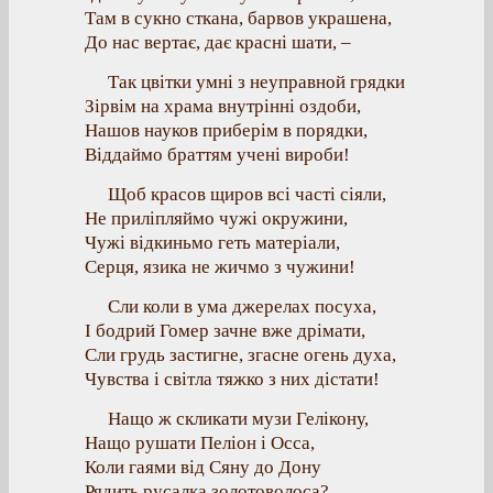
Там в сукно сткана, барвов украшена,
До нас вертає, дає красні шати, –
Так цвітки умні з неуправной грядки
Зірвім на храма внутрінні оздоби,
Нашов науков приберім в порядки,
Віддаймо браттям учені вироби!
Щоб красов щиров всі часті сіяли,
Не приліпляймо чужі окружини,
Чужі відкиньмо геть матеріали,
Серця, язика не жичмо з чужини!
Сли коли в ума джерелах посуха,
І бодрий Гомер зачне вже дрімати,
Сли грудь застигне, згасне огень духа,
Чувства і світла тяжко з них дістати!
Нащо ж скликати музи Гелікону,
Нащо рушати Пеліон і Осса,
Коли гаями від Сяну до Дону
Рядить русалка золотоволоса?