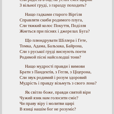
З вільної груді, з гаразду походить?
Нащо гадками старого Віргіля
Справляти скиби родимого плуга,
Сли тяжкий колос Покуття, Поділля
Жнеться при піснях і джерелах Буга?
Що плюндрувати Шіллера і Гете,
Томка, Адама, Бальзака, Байрона,
Сли з руської груді виснують поети
Родимой пісні найсолодші тони?
Нащо мудрості правди і вимови
Брати з Пандектів, з Гегля, з Ціцерона,
Сли звук родимий і розум здоровий
Мудрість і правду візьмуть з свого лона?
Як світло боже, правди святой віри
Чужий язик нам голосити сміє?
Чи праву віру і молитви щирі
В язиці нашім бог не розуміє?