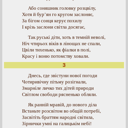
Або соняшник головку розцвілу,
Хотя й бур’ян го кругом заслоняє,
За бігом сонця керує похилу
І крізь заслони світла досягає,
Так руські діти, хоть в темній неволі,
Ніч чтирьох віків в лінощах не спали,
Цвіли тихенько, як фіалки в полі,
Красу і воню потомству ховали.
3
Днесь, где звістуни нової погоди
Чотиривічну пітьму розігнали,
Змарніле личко тих дітей природи
Світлом свободи рясненько обляли.
Як ранній мравій, до нового діла
Встаньте розсвітом во общій потребі,
Засвітіть браттям народні світила,
Зірнички умні на галицькім небі!