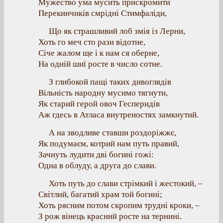
Мужество ума мусить прискромити
Перекинчиків смрідні Стимфаліди,
Що як страшливий лоб змія із Лерни,
Хоть го меч сто рази відотне,
Січе жалом ще і к нам ся оберне,
На одній шиї росте в число сотне.
З глибокой пащі таких дивоглядів
Вільність народну мусимо тягнути,
Як старий герой овоч Гесперидів
Аж гдесь в Атласа внутреностях замкнутий.
А на зводливе ставши роздоріжжє,
Як подумаєм, котрий нам путь правий,
Зачнуть лудити дві богині гожі:
Одна в облуду, а друга до слави.
Хоть путь до слави стрімкий і жестокий, –
Світлий, багатий храм той богині;
Хоть рясним потом скропим трудні кроки, –
З рож вінець красний росте на тернині.