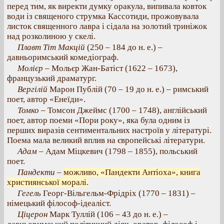
перед тим, як виректи думку оракула, випивала ковток
води із священого струмка Кассотиди, прожовувала
листок священного лавра і сідала на золотий триніжок
над розколиною у скелі.
Плавт Тіт Макцій
(250 – 184 до н. е.) –
давньоримський комедіограф.
Молієр
– Мольєр Жан-Батіст (1622 – 1673),
французький драматург.
Вергілій
Марон Публій (70 – 19 до н. е.) – римський
поет, автор «Енеїди».
Томко
– Томсон Джеймс (1700 – 1748), англійський
поет, автор поеми «Пори року», яка була одним із
перших виразів сентиментальних настроїв у літературі.
Поема мала великий вплив на європейські літератури.
Адам
– Адам Міцкевич (1798 – 1855), польський
поет.
Пандекти
–
можливо, «Пандекти Антіоха», книга
християнської моралі.
Гегель
Георг-Вільгельм-Фрідріх (1770 – 1831) –
німецький філософ-ідеаліст.
Ціцерон
Марк Туллій (106 – 43 до н. е.) –