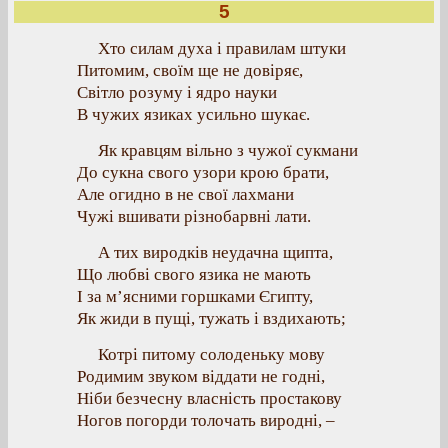
5
Хто силам духа і правилам штуки
Питомим, своїм ще не довіряє,
Світло розуму і ядро науки
В чужих язиках усильно шукає.
Як кравцям вільно з чужої сукмани
До сукна свого узори крою брати,
Але огидно в не свої лахмани
Чужі вшивати різнобарвні лати.
А тих виродків неудачна щипта,
Що любві свого язика не мають
І за м’ясними горшками Єгипту,
Як жиди в пущі, тужать і вздихають;
Котрі питому солоденьку мову
Родимим звуком віддати не годні,
Ніби безчесну власність простакову
Ногов погорди толочать виродні, –