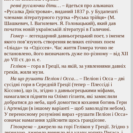
ревні русалочки діти…
– йдеться про альманах
«Русалка Дністровая», виданий 1837 р. у Будапешті
членами літературного гуртка «Руська трійця» (М.
Шашкевич, І. Вагилевич. Я. Головацький), який дав
початок новій українській літературі в Галичині.
Гомер
– легендарний давньогрецький поет, з іменем
якого пов’язують створення великих епічних поем
«Іліада» та «Одіссея». Час життя Гомера точно не
встановлено, його визначають дуже по-різному – від XII
до VII ст. до н. е.
Гелікон
– гора в Греції, на якій, за уявленнями давніх
греків, жили музи.
На що рушати Пеліон і Осса…
– Пеліон і Осса – дві
сусідні гори в Середній Греції (тепер – Плессіді і
Кіссово), що їх, згідно з давньогрецькими міфами,
намагалися підняти на Олімп гіганти, які замислили
добратися до неба, щоб домогтися кохання богинь Гери
і Артеміди (в іншому варіанті – щоб заволодіти небом).
У переносному розумінні вираз «рушати Пеліон і Осса»
означає намагання здійснити щось грандіозне.
Гіпокрена
– джерело на горі Гелікон у Греції. Згідно з
легендою, джерело виникло від удару копита Пегаса, і