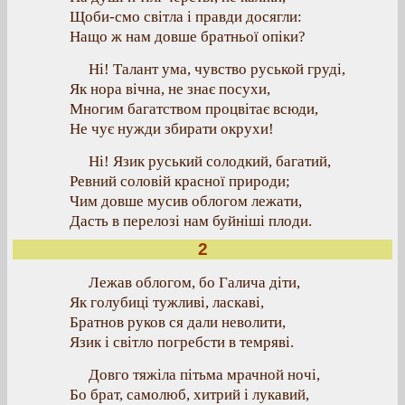
Щоби-смо світла і правди досягли:
Нащо ж нам довше братньої опіки?
Ні! Талант ума, чувство руськой груді,
Як нора вічна, не знає посухи,
Многим багатством процвітає всюди,
Не чує нужди збирати окрухи!
Ні! Язик руський солодкий, багатий,
Ревний соловій красної природи;
Чим довше мусив облогом лежати,
Дасть в перелозі нам буйніші плоди.
2
Лежав облогом, бо Галича діти,
Як голубиці тужливі, ласкаві,
Братнов руков ся дали неволити,
Язик і світло погребсти в темряві.
Довго тяжіла пітьма мрачной ночі,
Бо брат, самолюб, хитрий і лукавий,