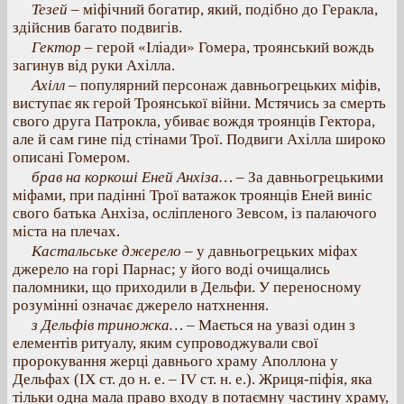
Тезей
– міфічний богатир, який, подібно до Геракла,
здійснив багато подвигів.
Гектор
– герой «Іліади» Гомера, троянський вождь
загинув від руки Ахілла.
Ахілл
– популярний персонаж давньогрецьких міфів,
виступає як герой Троянської війни. Мстячись за смерть
свого друга Патрокла, убиває вождя троянців Гектора,
але й сам гине під стінами Трої. Подвиги Ахілла широко
описані Гомером.
брав на коркоші Еней Анхіза…
– За давньогрецькими
міфами, при падінні Трої ватажок троянців Еней виніс
свого батька Анхіза, осліпленого Зевсом, із палаючого
міста на плечах.
Кастальське джерело
– у давньогрецьких міфах
джерело на горі Парнас; у його воді очищались
паломники, що приходили в Дельфи. У переносному
розумінні означає джерело натхнення.
з Дельфів триножка…
– Мається на увазі один з
елементів ритуалу, яким супроводжували свої
пророкування жерці давнього храму Аполлона у
Дельфах (IX ст. до н. е. – IV ст. н. е.). Жриця-піфія, яка
тільки одна мала право входу в потаємну частину храму,