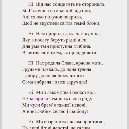
Ні! Від нас сонце геть не сторонило,
Бо Галичина на красній відсони,
Ані ся око полудов покрило,
Щоб не впустили світла темні блони!
Ні! Нам природа дала частку віна,
Яку в посагу беруть рідні діти:
Для ума таїн приступна глибина,
В світло ся можем, як орли, дивити!
Ні! Нас родила Слава, красна мати,
Грудьми плекала, до лона тулила
І добру долю любому дитяти
Сама вибрала і з нев заручила!
Ні! Ми з лакомства і плохої волі
Не
загирили
чемність свого роду;
Ми чули брем’я тяжкої неволі,
А нині любим світло і свободу!
Ні! Ми возрастом і віком простигли,
На душі й тілі черстві, не каліки,