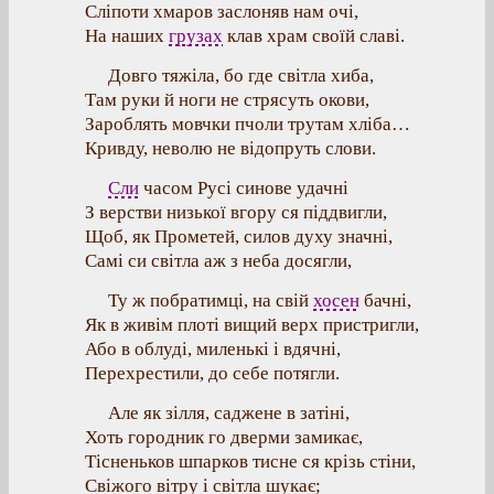
Сліпоти хмаров заслоняв нам очі,
На наших
грузах
клав храм своїй славі.
Довго тяжіла, бо где світла хиба,
Там руки й ноги не стрясуть окови,
Зароблять мовчки пчоли трутам хліба…
Кривду, неволю не відопруть слови.
Сли
часом Русі синове удачні
З верстви низької вгору ся піддвигли,
Щоб, як Прометей, силов духу значні,
Самі си світла аж з неба досягли,
Ту ж побратимці, на свій
хосен
бачні,
Як в живім плоті вищий верх пристригли,
Або в облуді, миленькі і вдячні,
Перехрестили, до себе потягли.
Але як зілля, саджене в затіні,
Хоть городник го дверми замикає,
Тісненьков шпарков тисне ся крізь стіни,
Свіжого вітру і світла шукає;