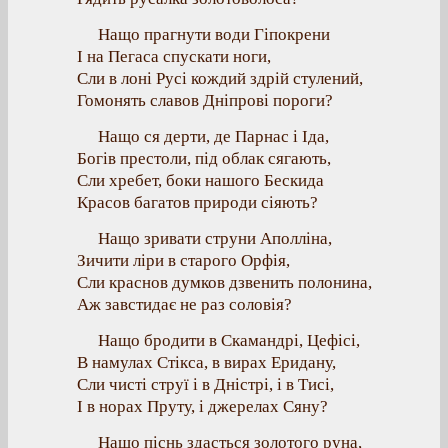
Нащо прагнути води Гіпокрени
І на Пегаса спускати ноги,
Сли в лоні Русі кождий здрій стулений,
Гомонять славов Дніпрові пороги?
Нащо ся дерти, де Парнас і Іда,
Богів престоли, під облак сягають,
Сли хребет, боки нашого Бескида
Красов багатов природи сіяють?
Нащо зривати струни Аполліна,
Зичити ліри в старого Орфія,
Сли краснов думков дзвенить полонина,
Аж завстидає не раз соловія?
Нащо бродити в Скамандрі, Цефісі,
В намулах Стікса, в вирах Еридану,
Сли чисті струї і в Дністрі, і в Тисі,
І в норах Пруту, і джерелах Сяну?
Нащо піснь здасться золотого руна,