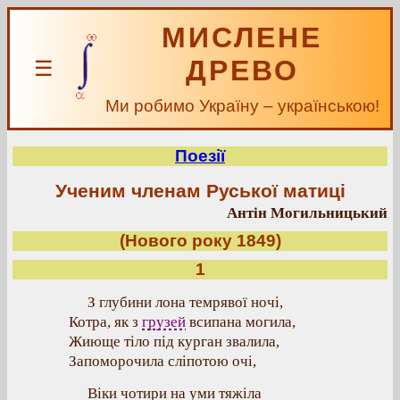
МИСЛЕНЕ
ДРЕВО
☰
Ми робимо Україну – українською!
Поезії
Ученим членам Руської матиці
Антін Могильницький
(Нового року 1849)
1
З глубини лона темрявої ночі,
Котра, як з
грузей
всипана могила,
Жиюще тіло під курган звалила,
Запоморочила сліпотою очі,
Віки чотири на уми тяжіла