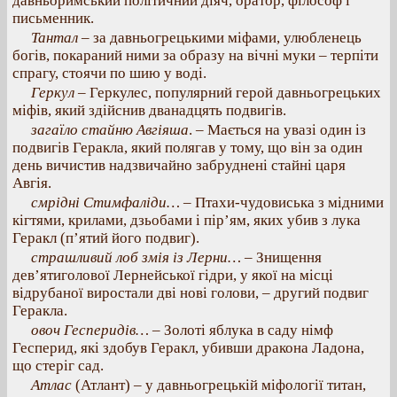
давньоримський політичний діяч, оратор, філософ і
письменник.
Тантал
– за давньогрецькими міфами, улюбленець
богів, покараний ними за образу на вічні муки – терпіти
спрагу, стоячи по шию у воді.
Геркул
– Геркулес, популярний герой давньогрецьких
міфів, який здійснив дванадцять подвигів.
загаїло стайню Авгіяша
. – Мається на увазі один із
подвигів Геракла, який полягав у тому, що він за один
день вичистив надзвичайно забруднені стайні царя
Авгія.
смрідні Стимфаліди…
– Птахи-чудовиська з мідними
кігтями, крилами, дзьобами і пір’ям, яких убив з лука
Геракл (п’ятий його подвиг).
страшливий лоб змія із Лерни…
– Знищення
дев’ятиголової Лернейської гідри, у якої на місці
відрубаної виростали дві нові голови, – другий подвиг
Геракла.
овоч Гесперидів…
– Золоті яблука в саду німф
Гесперид, які здобув Геракл, убивши дракона Ладона,
що стеріг сад.
Атлас
(Атлант) – у давньогрецькій міфології титан,