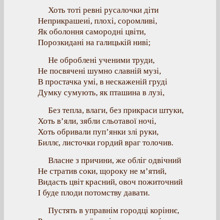
Хоть тоті ревні русалочки діти
Неприкрашеиі, плохі, соромливі,
Як оболоння самородні цвіти,
Порозкидані на галицькій ниві;
Не оброблені ученими труди,
Не посвячені шумно славній музі,
В простачка умі, в нескаженій груді
Думку сумують, як пташина в лузі,
Без тепла, влаги, без прикраси штуки,
Хоть в’яли, зябли сльотавої ночі,
Хоть обривали пуп’янки злі руки,
Биллє, листочки гордий враг толочив.
Власне з причини, же обліг одвічний
Не стратив соки, щороку не м’ятий,
Видасть цвіт красний, овоч пожиточний
І буде плоди потомству давати.
Пустять в управнім городці коріннє,