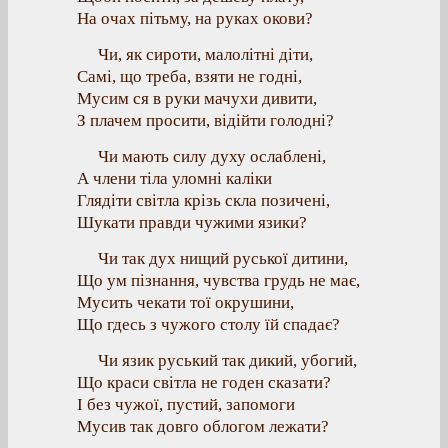
На очах пітьму, на руках окови?
Чи, як сироти, малолітні діти,
Самі, що треба, взяти не годні,
Мусим ся в руки мачухи дивити,
З плачем просити, відійти голодні?
Чи мають силу духу ослаблені,
А члени тіла уломні каліки
Глядіти світла крізь скла позичені,
Шукати правди чужими язики?
Чи так дух нищий руської дитини,
Що ум пізнання, чувства грудь не має,
Мусить чекати тої окрушини,
Що гдесь з чужого столу їй спадає?
Чи язик руський так дикий, убогий,
Що краси світла не годен сказати?
І без чужої, пустий, запомоги
Мусив так довго облогом лежати?