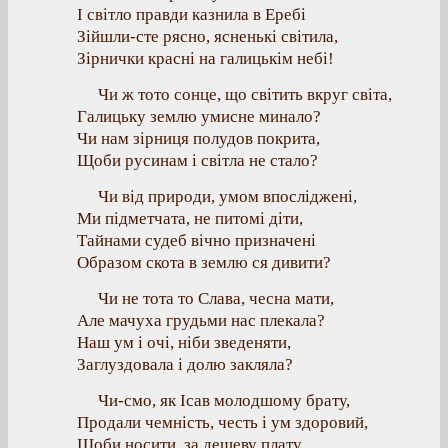
І світло правди казнила в Еребі
Зійшли-сте рясно, ясненькі світила,
Зірнички красні на галицькім небі!
Чи ж тото сонце, що світить вкруг світа,
Галицьку землю умисне минало?
Чи нам зірниця полудов покрита,
Щоби русинам і світла не стало?
Чи від природи, умом впосліджені,
Ми підметчата, не питомі діти,
Тайнами судеб вічно призначені
Образом скота в землю ся дивити?
Чи не тота то Слава, чесна мати,
Але мачуха грудьми нас плекала?
Наш ум і очі, ніби зведеняти,
Заглуздовала і долю закляла?
Чи-смо, як Ісав молодшому брату,
Продали чемність, честь і ум здоровий,
Щоби носити, за дешеву плату,