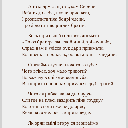
А тота друга, що звуком Сирени
Вабить до себе, і хоче приспати,
І розпестити тіла бодрі члени,
І розірвати тіло рідних братій,
Хоть віри своєй голосить догмати
«Союз братерства, свобідний, зрівняний»,
Страх нам з Улісса рук дари приймати,
Бо рівень – пропасть, бо вільність – кайдани.
Спитаймо лучче плохого голуба:
Чого втікає, хоч мало тривоги?
Бо вже му в очі зазирала згуба,
В гострих го шпонах тримав яструб срогий.
Чого ся рибка аж на дно нуряє,
Сли где на плесі заздрить піни грудку?
Бо й тіні своїй вже не довіряє,
Коли на остру раз застряла вудку.
Як орли смілі вгору ся взвиваймо,