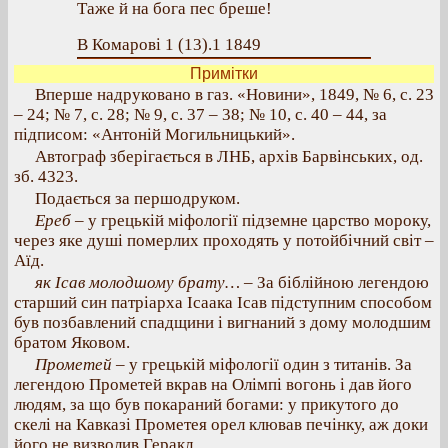
Таже й на бога пес бреше!
В Комарові 1 (13).1 1849
Примітки
Вперше надруковано в газ. «Новини», 1849, № 6, с. 23
– 24; № 7, с. 28; № 9, с. 37 – 38; № 10, с. 40 – 44, за
підписом: «Антоній Могильницький».
Автограф зберігається в ЛНБ, архів Барвінських, од.
зб. 4323.
Подається за першодруком.
Ереб
– у грецькій міфології підземне царство мороку,
через яке душі померлих проходять у потойбічний світ –
Аїд.
як Ісав молодшому брату…
– За біблійною легендою
старший син патріарха Ісаака Ісав підступним способом
був позбавлений спадщини і вигнаний з дому молодшим
братом Яковом.
Прометей
– у грецькій міфології один з титанів. За
легендою Прометей вкрав на Олімпі вогонь і дав його
людям, за що був покараний богами: у прикутого до
скелі на Кавказі Прометея орел клював печінку, аж доки
його не визволив Геракл.