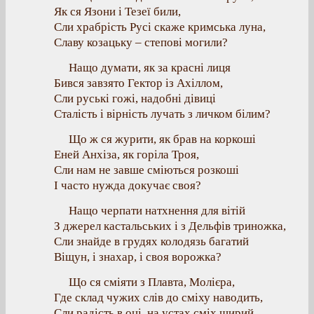
Як ся Язони і Тезеї били,
Сли храбрість Русі скаже кримська луна,
Славу козацьку – степові могили?
Нащо думати, як за красні лиця
Бився завзято Гектор із Ахіллом,
Сли руські гожі, надобні дівиці
Сталість і вірність лучать з личком білим?
Що ж ся журити, як брав на коркоші
Еней Анхіза, як горіла Троя,
Сли нам не завше сміються розкоші
І часто нужда докучає своя?
Нащо черпати натхнення для вітій
З джерел кастальських і з Дельфів триножка,
Сли знайде в грудях колодязь багатий
Віщун, і знахар, і своя ворожка?
Що ся сміяти з Плавта, Молієра,
Где склад чужих слів до сміху наводить,
Сли радість в оці, на устах сміх щирий