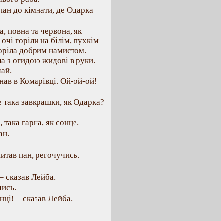
пан до кімнати, де Одарка
, повна та червона, як
 очі горіли на білім, пухкім
горіла добрим намистом.
ла з огидою жидові в руки.
чай.
нав в Комарівці. Ой-ой-ой!
е така завкрашки, як Одарка?
 така гарна, як сонце.
ан.
питав пан, регочучись.
 – сказав Лейба.
чись.
вінці! – сказав Лейба.