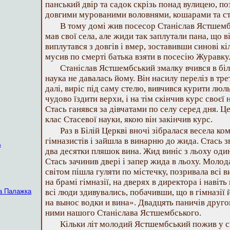
панський двір та садок скрізь понад вулицею, по
довгими мурованими воловнями, кошарами та с
В тому домі жив посесор Станіслав Ястшемб
мав свої села, але жиди так заплутали пана, що в
виплутався з довгів і вмер, зоставивши синові к
мусив по смерті батька взяти в посесію Журавку
Станіслав Ястшембський змалку вчився в біло
наука не давалась йому. Він насилу переліз в трет
далі, виріс під саму стелю, вивчився курити люль
чудово їздити верхи, і на тім скінчив курс своєї 
Стась ганявся за дівчатами по селу серед дня. 
клас Стасевої науки, якою він закінчив курс.
Раз в Білій Церкві вночі зібралася весела к
гімназистів і зайшла в винарню до жида. Стась з
ь
два десятки пляшок вина. Жид виніс з льоху один
Стась зачинив двері і запер жида в льоху. Молод
світом пішла гуляти по містечку, позривала всі в
на брамі гімназії, на дверях в директора і навіть
а Палажка
всі люди здивувались, побачивши, що в гімназії
на вынос водки и вина». Двадцять паничів другог
ними нашого Станіслава Ястшембського.
Кільки літ молодий Ястшембський пожив у с