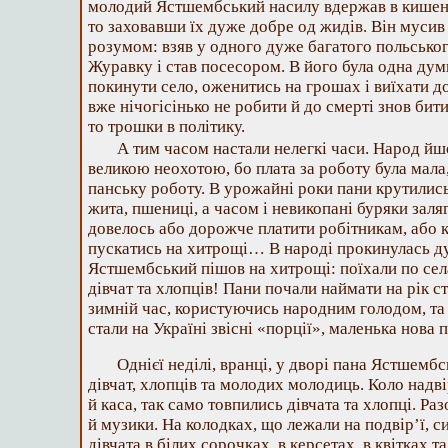
молодий Ястшембський насилу вдержав в кишені 
то заховавши їх дуже добре од жидів. Він мусив
розумом: взяв у одного дуже багатого польськог
Журавку і став посесором. В його була одна дум
покинути село, оженитись на грошах і виїхати д
вже нічогісінько не робити й до смерті знов бити
то трошки в політику.
А тим часом настали нелегкі часи. Народ йшо
великою неохотою, бо плата за роботу була мала,
панську роботу. В урожайні роки пани крутились
жита, пшениці, а часом і невикопані буряки заля
довелось або дорожче платити робітникам, або к
пускатись на хитрощі… В народі прокинулась 
Ястшембський пішов на хитрощі: поїхали по се
дівчат та хлопців! Пани почали наймати на рік с
зимній час, користуючись народним голодом, та
стали на Україні звісні «порції», маленька нова 
Однієї неділі, вранці, у дворі пана Ястшемб
дівчат, хлопців та молодих молодиць. Коло надві
й каса, так само товпились дівчата та хлопці. Р
й музики. На колодках, що лежали на подвір’ї, 
дівчата в білих сорочках, в керсетах, в квітках т