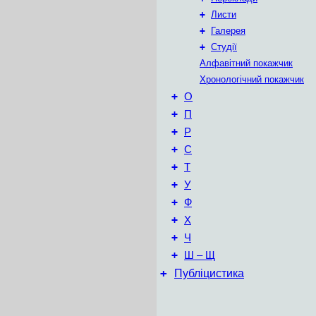
+
Листи
+
Галерея
+
Студії
Алфавітний покажчик
Хронологічний покажчик
+
О
+
П
+
Р
+
С
+
Т
+
У
+
Ф
+
Х
+
Ч
+
Ш – Щ
+
Публіцистика