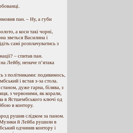
арбованці.
имовив пан. – Ну, а губи
золото, а коси такі чорні,
она зветься Василина і
йдіть самі розплачуватись з
нації? – спитав пан.
 на Лейбу, неначе п’ятака
сь з політниками: подивимось,
мбський і встав з-за стола.
 станом, дуже гарна, білява, з
ця, з червоними, як корали,
ла в Ястшембського ключі од
йбою в контору.
Народ рушив слідком за паном.
 Музики й Лейба рушили в
бський одчинив контору і