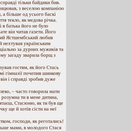
справді тільки байдики бив.
 танцював, з веселою компанією
, а більше од усього баскі
ття текло, як медова річка.
 в батька його не було
ате він читав газети. Його
арий Ястшембський любив
й нехтував українським
ціально за дурних мужиків та
ому загаду зварила борщ з
ував гостям, як його Стась
амі гімназії почепив шинкову
 він і справді зробив дуже
алеко, – часто говорила мати
 розумна ти в мене дитина,
ятаєш, Стасюню, як ти був ще
ку ще й хотів сісти на неї
атком, господи, як реготались!
льше мами, в молодого Стася