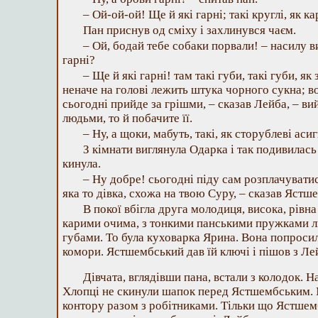
– Ой-ой-ой! Ще й які гарні; такі круглі, як к
Пан приснув од сміху і захлинувся чаєм.
– Ой, бодай тебе собаки порвали! – насилу в
гарні?
– Ще й які гарні! там такі губи, такі губи, як 
неначе на голові лежить штука чорного сукна; в
сьогодні прийде за грішми, – сказав Лейба, – ви
людьми, то й побачите її.
– Ну, а щоки, мабуть, такі, як сторублеві асиг
З кімнати виглянула Одарка і так подивилась
кинула.
– Ну добре! сьогодні піду сам розплачувати
яка то дівка, схожа на твою Суру, – сказав Ястше
В покої вбігла друга молодиця, висока, рівна
карими очима, з тонкими панськими пружками ли
губами. То була куховарка Ярина. Вона попроси
комори. Ястшембський дав їй ключі і пішов з Ле
Дівчата, вглядівши пана, встали з колодок. 
Хлопці не скинули шапок перед Ястшембським.
контору разом з робітниками. Тільки що Ястшем