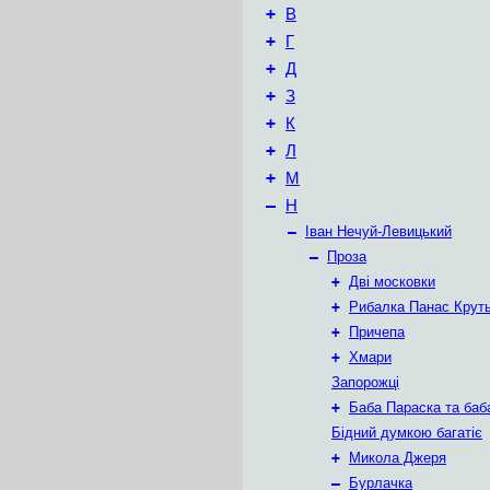
+
В
+
Г
+
Д
+
З
+
К
+
Л
+
М
–
Н
–
Іван Нечуй-Левицький
–
Проза
+
Дві московки
+
Рибалка Панас Крут
+
Причепа
+
Хмари
Запорожці
+
Баба Параска та баб
Бідний думкою багатіє
+
Микола Джеря
–
Бурлачка