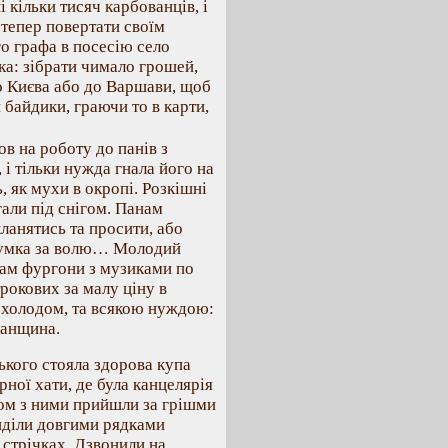
кільки тисяч карбованців, і
 тепер повертати своїм
о графа в посесію село
ка: зібрати чимало грошей,
о Києва або до Варшави, щоб
 байдики, граючи то в карти,
в на роботу до панів з
 і тільки нужда гнала його на
, як мухи в окропі. Розкішні
гали під снігом. Панам
ланятись та просити, або
думка за волю… Молодий
лам фургони з музиками по
трокових за малу ціну в
 холодом, та всякою нуждою:
панщина.
ського стояла здорова купа
рної хати, де була канцелярія
азом з ними прийшли за грішми
сиділи довгими рядками
а стрічках. Дзвонили на