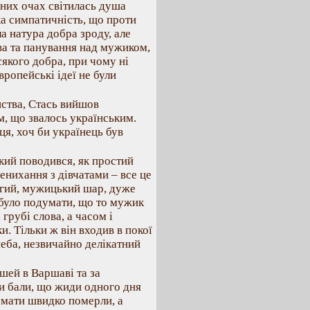
сних очах світилась душа
ка симпатичність, що проти
а натура добра зроду, але
ва та панування над мужиком,
якого добра, при чому ні
вропейські ідеї не були
нства, Стась вийшов
м, що звалось українським.
ця, хоч би українець був
кий поводився, як простий
енихання з дівчатами – все це
угий, мужицький шар, дуже
було подумати, що то мужик
грубі слова, а часом і
ки. Тільки ж він входив в покої
 неба, незвичайно делікатний
шей в Варшаві та за
яли бали, що жиди одного дня
і мати швидко померли, а