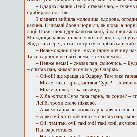
– Одарко! налий Лейбі стакан чаю, – гукнув 
прибирала постіль.
З кімнати вийшла молодиця, здорова, огрядна
калина. Її чималі брови чорніли, як шовк, а чорні
лиці. Повні щоки дрижали на ході, біла шия аж 
Молодиця налила стакан чаю і не подала, а суну
Жид став серед хати і потроху сьорбав гарячий 
– Вельможний пане! Яку я гарну дівчину наз
Такої гарної й на світі нема, – сказав жид.
– Невже нема! – сказав пан, сміючись. – Буд
– спитав пан, киваючи очима до Одарки.
– Ой-ой! ще краща за Одарку. Там така гарна,
– Може, така гарна, як твоя Сура? – спитав п
– Може й така, – сказав жид.
– Хіба ж твоя Сура така гарна, як сонце? – с
Лейбі трохи стало ніяково.
– Авжеж гарна, як жінка гарна для чоловіка,
– А які очі в тієї дівчини? – спитав пан, смію
– Ой! там такі очі, такі очі! такі ясні, як чер
Пан зареготався.
– Ну, а брови гарні? – спитав пан.