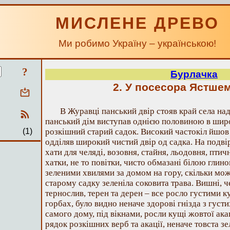
МИСЛЕНЕ ДРЕВО
Ми робимо Україну – українською!
?
Бурлачка
2. У посесора Ястше
В Журавці панський двір стояв край села на
панський дім виступав однією половиною в широ
(1)
розкішний старий садок. Високий частокіл йшов 
одділяв широкий чистий двір од садка. На подві
хати для челяді, возовня, стайня, льодовня, птичн
хатки, не то повітки, чисто обмазані білою глин
зеленими хвилями за домом на гору, скільки мож
старому садку зеленіла соковита трава. Вишні, ч
тернослив, терен та дерен – все росло густими 
горбах, було видно неначе здорові гнізда з густ
самого дому, під вікнами, росли кущі жовтої ака
рядок розкішних верб та акації, неначе товста з