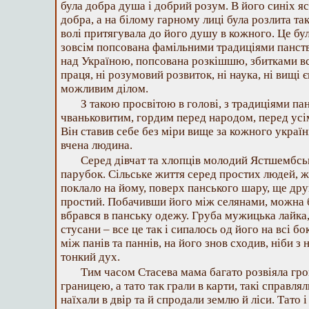
була добра душа і добрий розум. В його синіх я
добра, а на білому гарному лиці була розлита та
волі притягувала до його душу в кожного. Це бул
зовсім попсована фамільними традиціями панст
над Україною, попсована розкішшю, збитками вс
праця, ні розумовий розвиток, ні наука, ні вищі є
можливим ділом.
З такою просвітою в голові, з традиціями па
чваньковитим, гордим перед народом, перед усі
Він ставив себе без міри вище за кожного україн
вчена людина.
Серед дівчат та хлопців молодий Ястшембсь
парубок. Сільське життя серед простих людей, ж
поклало на йому, поверх панського шару, ще др
простий. Побачивши його між селянами, можна 
вбрався в панську одежу. Груба мужицька лайка, 
стусани – все це так і сипалось од його на всі бо
між панів та паннів, на його знов сходив, ніби з
тонкий дух.
Тим часом Стасева мама багато розвіяла гро
границею, а тато так грали в карти, такі справл
наїхали в двір та й спродали землю й ліси. Тато 