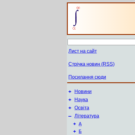
Лист на сайт
Стрічка новин (RSS)
Посилання сюди
+
Новини
+
Наука
+
Освіта
–
Література
+
А
+
Б