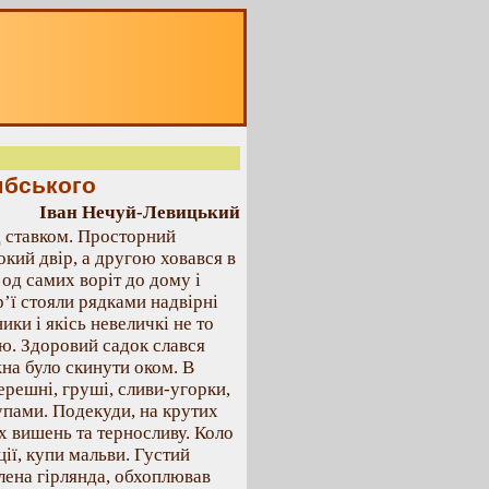
мбського
Іван Нечуй-Левицький
д ставком. Просторний
кий двір, а другою ховався в
од самих воріт до дому і
р’ї стояли рядками надвірні
ики і якісь невеличкі не то
ою. Здоровий садок слався
на було скинути оком. В
ерешні, груші, сливи-угорки,
купами. Подекуди, на крутих
их вишень та терносливу. Коло
ції, купи мальви. Густий
елена гірлянда, обхоплював