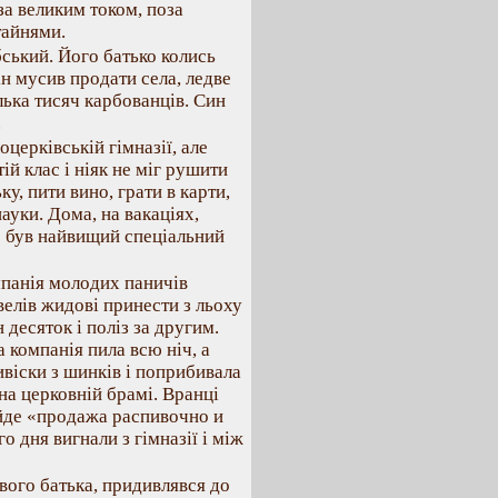
за великим током, поза
тайнями.
ський. Його батько колись
ін мусив продати села, ледве
ілька тисяч карбованців. Син
.
церківській гімназії, але
ій клас і ніяк не міг рушити
ку, пити вино, грати в карти,
науки. Дома, на вакаціях,
Це був найвищий спеціальний
омпанія молодих паничів
велів жидові принести з льоху
 десяток і поліз за другим.
а компанія пила всю ніч, а
ивіски з шинків і поприбивала
 на церковній брамі. Вранці
 йде «продажа распивочно и
о дня вигнали з гімназії і між
вого батька, придивлявся до