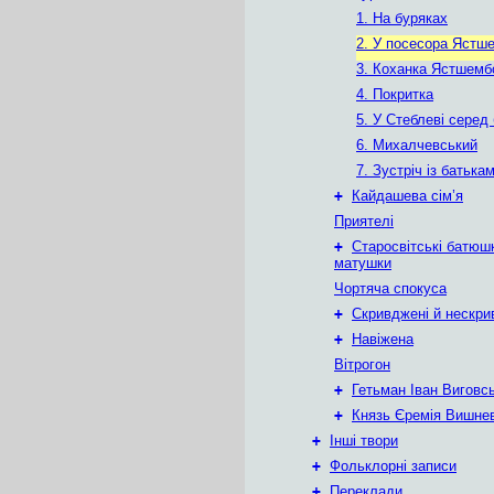
1. На буряках
2. У посесора Ястш
3. Коханка Ястшемб
4. Покритка
5. У Стеблеві серед
6. Михалчевський
7. Зустріч із батька
+
Кайдашева сім’я
Приятелі
+
Старосвітські батюш
матушки
Чортяча спокуса
+
Скривджені й нескри
+
Навіжена
Вітрогон
+
Гетьман Іван Виговс
+
Князь Єремія Вишне
+
Інші твори
+
Фольклорні записи
+
Переклади