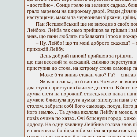
«достойно». Сонце грало на зелених садках, бл
грало маревом на широкому дворі. Рядки дівчачи
настурцями, маком та червоними зірками, цвіли, н
Пан Ястшембський ще не виходив з своїх поко
Лейбою. Лейба так само прийшов за грішми і зай
знав, що пани люблять побалакати і трохи пожар
– Ну, Лейбо! що ти мені доброго скажеш? – 
прихожій Лейбу.
– День добрий панові! прийшов за грішми, –
що пан веселий та ласкавий, сміливо переступив 
приступив до стола, на котрому стояв самовар т
– Може б ти випив стакан чаю? Га? – спитав 
– Як ваша ласка, то й вип’ю. Чом же не випит
два ступні приступив ближче до стола. В його н
думка сісти на порожній стілець коло пана і нап
думкою блиснула друга думка: зіпхнути пана з сті
столом, забрати собі його самовар, посуд, його д
його землю… Та думка вколола Лейбу в мозок, я
повів очима по хатах. Очі блиснули гордо, хижо 
додолу. На одну хвилину Лейбина голова знов пі
й плисковата борідка ніби хотіла встромитись в 
голова униз смирно й ласкаво, мов голова в ласк