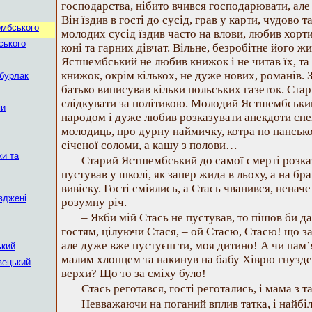
господарства, нібито вчився господарювати, але 
Він їздив в гості до сусід, грав у карти, чудово
ембського
молодих сусід їздив часто на влови, любив хорти
ського
коні та гарних дівчат. Вільне, безробітне його жи
Ястшембський не любив книжок і не читав їх, та і
книжок, окрім кількох, не дуже нових, романів. З
 бурлак
батько виписував кільки польських газеток. Ст
слідкувати за політикою. Молодий Ястшембськи
ми
народом і дуже любив розказувати анекдоти спе
молодиць, про дурну наймичку, котра по панськ
січеної соломи, а кашу з полови…
ки та
Старий Ястшембський до самої смерті розказ
пустував у школі, як запер жида в льоху, а на бр
вивіску. Гості сміялись, а Стась чванився, неначе
вджені
розумну річ.
– Якби мій Стась не пустував, то пішов би д
гостям, цілуючи Стася, – ой Стасю, Стасю! що за
але дуже вже пустуєш ти, моя дитино! А чи пам’
ький
малим хлопцем та накинув на бабу Хіврю гнуздеч
вецький
верхи? Що то за сміху було!
Стась реготався, гості реготались, і мама з т
Невважаючи на поганий вплив татка, і найбі