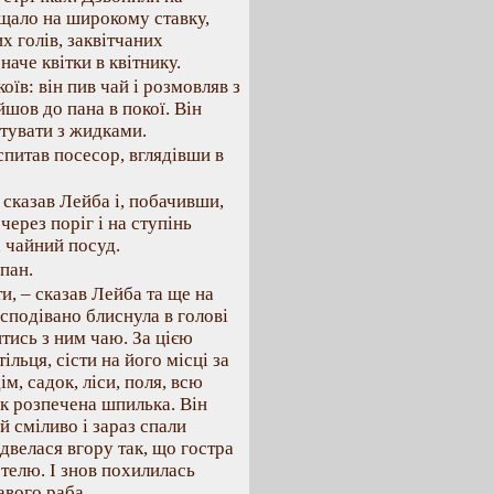
ищало на широкому ставку,
х голів, заквітчаних
аче квітки в квітнику.
їв: він пив чай і розмовляв з
шов до пана в покої. Він
тувати з жидками.
спитав посесор, вглядівши в
 сказав Лейба і, побачивши,
через поріг і на ступінь
а чайний посуд.
пан.
и, – сказав Лейба та ще на
есподівано блиснула в голові
итись з ним чаю. За цією
льця, сісти на його місці за
ім, садок, ліси, поля, всю
к розпечена шпилька. Він
й сміливо і зараз спали
двелася вгору так, що гостра
стелю. І знов похилилась
авого раба.