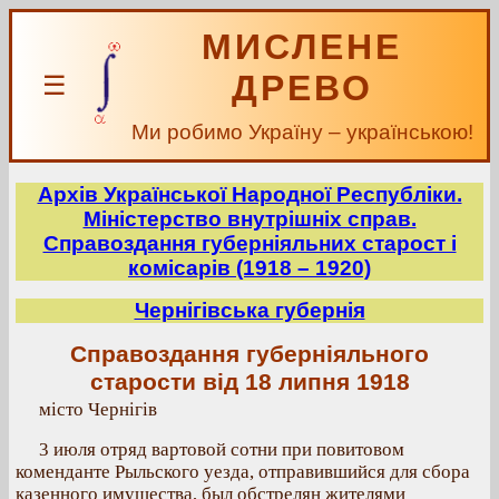
МИСЛЕНЕ
ДРЕВО
☰
Ми робимо Україну – українською!
Архів Української Народної Республіки.
Міністерство внутрішніх справ.
Справоздання губерніяльних старост і
комісарів (1918 – 1920)
Чернігівська губернія
Справоздання губерніяльного
старости від 18 липня 1918
місто Чернігів
3 июля отряд вартовой сотни при повитовом
коменданте Рыльского уезда, отправившийся для сбора
казенного имущества, был обстрелян жителями