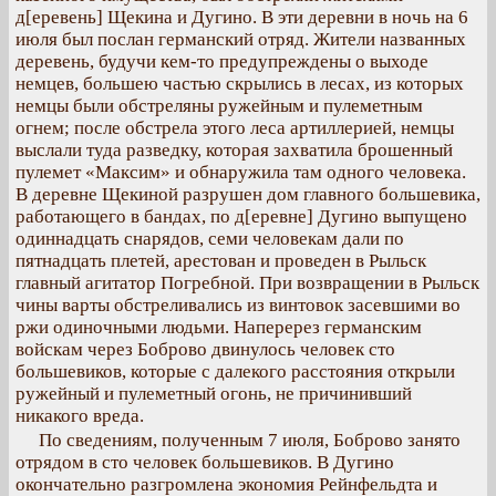
д[еревень] Щекина и Дугино. В эти деревни в ночь на 6
июля был послан германский отряд. Жители названных
деревень, будучи кем-то предупреждены о выходе
немцев, большею частью скрылись в лесах, из которых
немцы были обстреляны ружейным и пулеметным
огнем; после обстрела этого леса артиллерией, немцы
выслали туда разведку, которая захватила брошенный
пулемет «Максим» и обнаружила там одного человека.
В деревне Щекиной разрушен дом главного большевика,
работающего в бандах, по д[еревне] Дугино выпущено
одиннадцать снарядов, семи человекам дали по
пятнадцать плетей, арестован и проведен в Рыльск
главный агитатор Погребной. При возвращении в Рыльск
чины варты обстреливались из винтовок засевшими во
ржи одиночными людьми. Наперерез германским
войскам через Боброво двинулось человек сто
большевиков, которые с далекого расстояния открыли
ружейный и пулеметный огонь, не причинивший
никакого вреда.
По сведениям, полученным 7 июля, Боброво занято
отрядом в сто человек большевиков. В Дугино
окончательно разгромлена экономия Рейнфельдта и