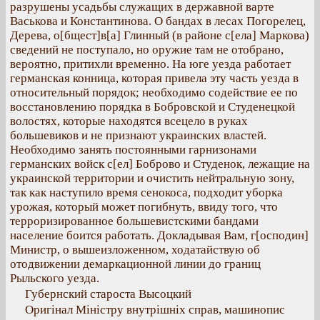
разрушены усадьбы служащих в державной варте
Васькова и Константинова. О бандах в лесах Погорелец,
Дерева, о[бщест]в[а] Глинный (в районе с[ела] Маркова)
сведений не поступало, но оружие там не отобрано,
вероятно, притихли временно. На юге уезда работает
германская конница, которая привела эту часть уезда в
относительный порядок; необходимо содействие ее по
восстановлению порядка в Бобровской и Студенецкой
волостях, которые находятся всецело в руках
большевиков и не признают украинских властей.
Необходимо занять постоянными гарнизонами
германских войск с[ел] Боброво и Студенок, лежащие на
украинской территории и очистить нейтральную зону,
так как наступило время сенокоса, подходит уборка
урожая, который может погибнуть, ввиду того, что
терроризированное большевистскими бандами
население боится работать. Докладывая Вам, г[осподин]
Министр, о вышеизложенном, ходатайствую об
отодвижении демаркационной линии до границ
Рыльского уезда.
Губернский староста Высоцкий
Оригінал Міністру внутрішніх справ, машинопис