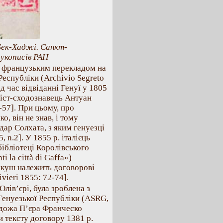
Бек-Хаджі. Санкт-
укописів РАН
з французьким перекладом на
Республіки (Archivio Segreto
д час відвіданні Генуї у 1805
гвіст-сходознавець Антуан
-57]. При цьому, про
о, він не знав, і тому
ар Солхата, з яким генуезці
, n.2]. У 1855 р. італієць
ібліотеці Королівського
i la città di Gaffa»)
ркуш належить договорові
vieri 1855: 72-74].
 Олів’єрі, була зроблена з
Генуезької Республіки (ASRG,
о дожа П’єра Франческо
и тексту договору 1381 р.