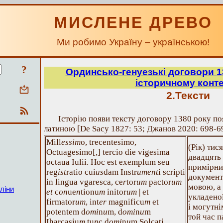
МИСЛЕНЕ ДРЕВО
Ми робимо Україну – українською!
?
Ординсько-генуезькі договори 13
історичному конте
2.Тексти
Історію появи тексту договору 1380 року по
латиною [De Sacy 1827: 53; Джанов 2020: 698-6
Mill
essim
o, trecentesimo,
(Рік) тис
Octuagesimo[,] tercio die vigesima
двадцять
octaua Iulii. Hoc est exemplum seu
примірни
reg
ist
ratio cui
us
dam Instr
ument
i scripti
документ
in lingua vgaresca, ce
r
tor
um
pactor
um
мовою, а 
ліни
et
c
on
ue
n
tionu
m
initor
um
| et
укладено
firmator
um
, int
er
magnificu
m
et
і могутн
potentem d
omi
n
u
m, d
omi
n
u
m
той час п
Iharcasiu
m
tu
n
c d
omi
n
u
m Solcati,