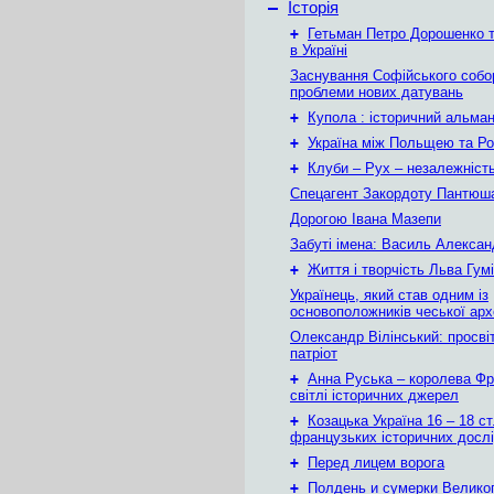
–
Історія
+
Гетьман Петро Дорошенко т
в Україні
Заснування Софійського собор
проблеми нових датувань
+
Купола : історичний альма
+
Україна між Польщею та Ро
+
Клуби – Рух – незалежніст
Спецагент Закордоту Пантюша
Дорогою Івана Мазепи
Забуті імена: Василь Алекса
+
Життя і творчість Льва Гум
Українець, який став одним із
основоположників чеської арх
Олександр Вілінський: просвіт
патріот
+
Анна Руська – королева Фра
світлі історичних джерел
+
Козацька Україна 16 – 18 ст
французьких історичних досл
+
Перед лицем ворога
+
Полдень и сумерки Велико