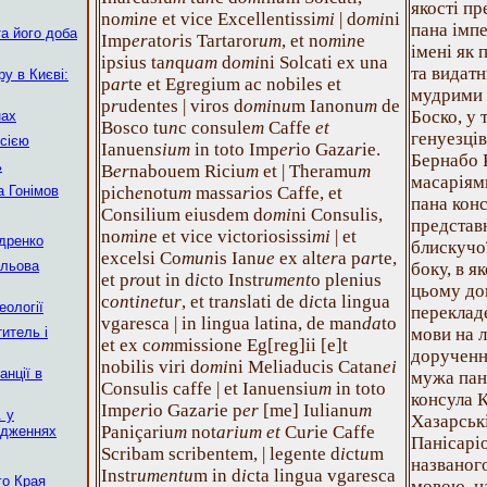
якості п
no
m
i
n
e et vice Excellentissi
mi
| d
omi
ni
пана імпе
а його доба
Imp
er
ato
r
is Tartaror
um
, et no
m
i
n
e
імені як 
ip
s
ius ta
n
q
uam
d
omi
ni Solcati ex una
та видат
у в Києві:
p
ar
te et Egregium ac nobiles et
мудрими 
p
r
udentes | viros d
omi
n
u
m Ianonu
m
de
Боско, у 
нах
Bosco tu
n
c consule
m
Caffe
et
генуезців
сією
Ianuen
sium
in toto Imp
er
io Gaza
r
ie.
Бернабо Р
ь
B
er
nabouem Riciu
m
et | Theramu
m
масаріям
 Гонімов
pich
e
notu
m
massa
r
ios Caffe, et
пана конс
Consilium eiusdem d
omi
ni Consulis,
представ
no
m
i
n
e et vice victoriosissi
mi
| et
ндренко
блискучо
excelsi Co
mun
is Ian
ue
ex alt
er
a p
ar
te,
ільова
боку, в я
et p
ro
ut in d
i
cto Instr
ument
o plenius
цьому до
c
on
t
inet
u
r
, et tra
n
slati de d
i
cta lingua
еології
перекладе
vgaresca | in lingua latina, de man
da
to
итель і
мови на л
et ex c
om
missione Eg[reg]ii [e]t
дорученн
nobilis viri d
omi
ni Meliaducis Catan
ei
нції в
мужа пан
Consulis caffe | et Ianuensiu
m
in toto
консула К
Imp
er
io Gaza
r
ie p
er
[me] Iulianu
m
. у
Хазарськ
Paniçariu
m
not
arium et
Cu
r
ie Caffe
ідженнях
Панісаріо
Scribam scribentem, | legente d
i
ct
u
m
названог
Instr
umentu
m in d
i
cta lingua vgaresca
го Края
мовою, н