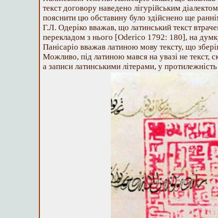
текст договору наведено лігурійським діалектом
пояснити цю обставину було здійснено ще ранн
Г.Л. Одеріко вважав, що латинський текст втраче
перекладом з нього [Oderico 1792: 180], на думк
Панісаріо вважав латиною мову тексту, що зберіг
Можливо, під латиною мався на увазі не текст, 
а записи латинськими літерами, у протилежність