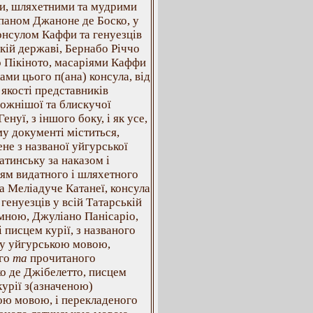
и, шляхетними та мудрими
паном Джаноне де Боско, у
онсулом Каффи та генуезців
кій державі, Бернабо Річчо
о Пікіното, масаріями Каффи
ами цього п(ана) консула, від
в якості представників
ожнішої та блискучої
енуї, з іншого боку, і як усе,
у документі міститься,
не з названої уйгурської
атинську за наказом і
ям видатного і шляхетного
а Меліадуче Катанеї, консула
генуезців у всій Татарській
 мною, Джуліано Панісаріо,
і писцем курії, з названого
у уйгурською мовою,
ого
та
прочитаного
о де Джібелетто, писцем
курії з(азначеною)
ою мовою, і перекладеного