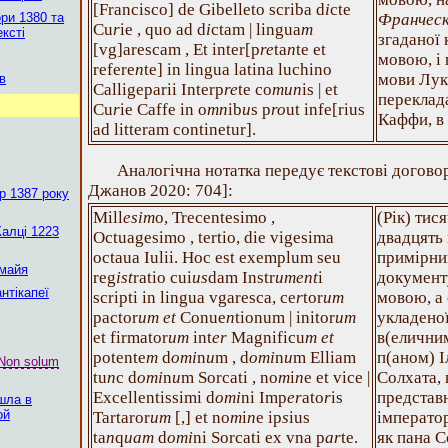
[Francisco] de Gibelleto scriba d
i
cte
ри 1380 та
Франчес
Cu
r
ie , quo ad d
i
ctam | lingua
m
ексті
згаданої
[vg]arescam , Et inter[p
re
ta
n
te et
мовою, і
refere
n
te] in lingua latina luchino
мови Лук
в
Calligeparii Interp
re
te co
mun
is | et
переклада
Cu
r
ie Caffe in o
mn
ib
u
s p
ro
ut infe[rius
Каффи, в
ad litteram continetur].
Аналогічна нотатка передує текстові договору
Джанов 2020: 704]:
р 1387 року
Mill
esim
o, Trecentesimo ,
(Рік) тис
Калці 1223
Octuagesimo , tertio, die vigesima
двадцять
octaua Iulii. Hoc est exemplum seu
примірни
 майя
reg
ist
ratio cui
us
dam Instr
ument
i
документ
нтікапеї
scripti in lingua vgaresca, ce
r
tor
um
мовою, а 
pactor
um et
Conue
n
tionum | initor
um
укладеної
et firmator
um
int
er
Magnificu
m et
в(еличним
potente
m
d
omi
n
u
m , d
omi
n
u
m Elliam
п(аном) І
Non solum
tu
n
c d
omi
n
u
m Sorcati , no
m
i
n
e et vice |
Солхата, в
Excellentissimi d
omi
ni Imp
er
ato
r
is
представ
шла в
ой
Tartaror
um
[,] et no
m
i
n
e ip
s
ius
імператор
ta
n
q
uam
d
omi
ni Sorcati ex vna p
ar
te.
як пана С