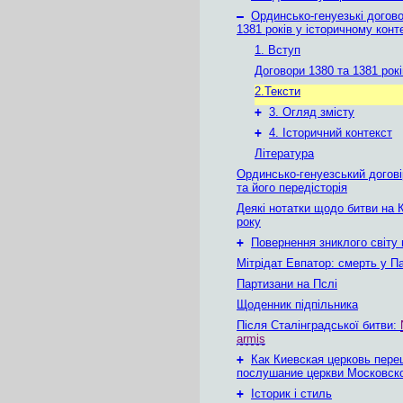
–
Ординсько-генуезькі догово
1381 років у історичному конт
1. Вступ
Договори 1380 та 1381 рокі
2.Тексти
+
3. Огляд змісту
+
4. Історичний контекст
Література
Ординсько-генуезський догові
та його передісторія
Деякі нотатки щодо битви на 
року
+
Повернення зниклого світу
Мітрідат Евпатор: смерть у Па
Партизани на Пслі
Щоденник підпільника
Після Сталінградської битви:
armis
+
Как Киевская церковь пере
послушание церкви Московск
+
Історик і стиль