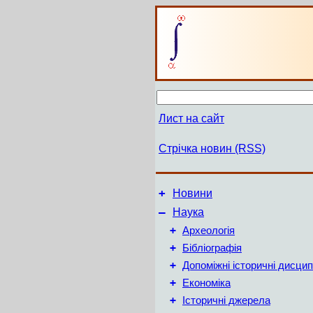
Лист на сайт
Стрічка новин (RSS)
+
Новини
–
Наука
+
Археологія
+
Бібліографія
+
Допоміжні історичні дисцип
+
Економіка
+
Історичні джерела