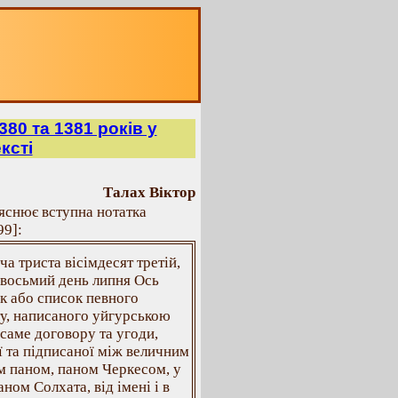
80 та 1381 років у
ксті
Талах Віктор
яснює вступна нотатка
99]:
яча триста вісімдесят третій,
 восьмий день липня Ось
к або список певного
у, написаного уйгурською
саме договору та угоди,
ї та підписаної між величним
ім паном, паном Черкесом, у
аном Солхата, від імені і в