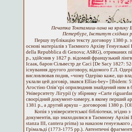
Печатка Токтамиш-хана на ярлику 
Петербург, Інститут східних р
Першу публікацію тексту договору 1380 р. 
основі матеріалів з Таємного Архіву Генуезької 
della Repubblica di Genova; ASRG), отриманих пі
р., здійснив у 1827 р. відомий французький лін
Ісаак, барон Сільвестр де Сасі [De Sacy 1827: 52
існування другого договору, відомого Г.Л. Одерік
висловлював подив, «чому Одеріко каже, що влад
уклали цей договір, звався Ellias-bey» [Ibidem: 55
Агостіно Олів’єрі оприлюднив знайдений ним в б
Університету Лігурії (у збірнику «Carte riguardant
своєрідний документ-химеру, в якому перший а
1381 р., а другий аркуш – договорові 1380 р. [Oli
Копія з університетської бібліотеки, згідно з
документів, що знаходилися в Таємному Архіві 
stanza III, cantera prima) за наказом генуезьког
Грімальді (1773-1775 рр.). Автентичні фрагмент