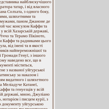
редставника найблискучішого
ратора татар, і від власного
пана Солхата, з одного боку,
ними, шляхетними та
мужами, паном Джаноне де
той час консулом Каффи та
 у всій Хазарській державі,
іччо та Терамо Пікіното,
и Каффи та радниками цього
ула, від імені та в якості
ників найпереможнішої та
ї Громади Генуї, з іншого
кому наведено все, що в
кументі міститься,
не з названої уйгурської
атинську за наказом і
ям видатного і шляхетного
а Меліадуче Катанеї,
аффи та генуезців у всій
ій державі, мною, Джуліано
, нотарієм і писцем курії, з
о документу уйгурською
аписаного
та
прочитаного