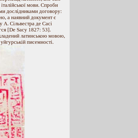
 італійської мови. Спроби
іми дослідниками договору:
но, а наявний документ є
у А. Сільвестра де Сасі
ся [De Saсy 1827: 53].
складений латинською мовою,
 уйгурській писемності.