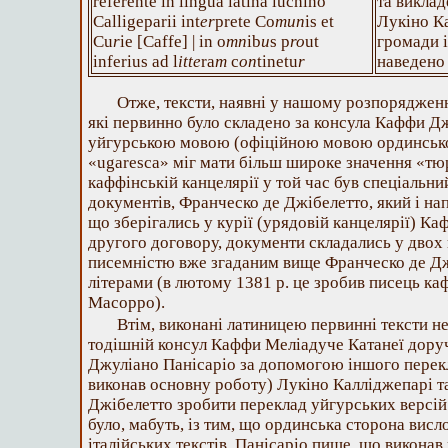
referente in lingua latina luchino
та викла
Calligeparii int
er
prete Co
mun
is et
Лукіно К
Cu
r
ie [Caffe] | in o
mn
ib
u
s p
ro
ut
громади і
inferius ad l
itte
ra
m
c
on
tinetu
r
наведено
Отже, тексти, наявні у нашому розпорядженн
які первинно було складено за консула Каффи Д
уйгурською мовою (офіційною мовою ординськог
«ugaresca» міг мати більш широке значення «тюр
каффінській канцелярії у той час був спеціальн
документів, Франческо де Джібелетто, який і на
що зберігались у курії (урядовій канцелярії) Ка
другого договору, документи складались у двох
писемністю вже згаданим вище Франческо де Дж
літерами (в лютому 1381 р. це зробив писець ка
Масорро).
Втім, виконані латиницею первинні тексти не
тодішній консул Каффи Меліадуче Катанеї доруч
Джуліано Панісаріо за допомогою іншого перекла
виконав основну роботу) Лукіно Калліджепарі та 
Джібелетто зробити переклад уйгурських версій
було, мабуть, із тим, що ординська сторона висл
італійських текстів. Панісаріо пише, що виконав