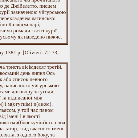
ко
де Джібелетто, писцем
 курії зазначеною уйгурською
 перекладачем латинської
іно Калліджепарі,
чем громади і всієї курії
 усьому як наведено нижче.
 1381 р. [Olivieri: 72-73;
яча триста вісімдесят третій,
 восьмий день липня Ось
к або список певного
у, написаного уйгурською
саме договору та угоди,
 та підписаної між
) і м(огутнім) п(аном),
льясом, у той час паном
ід імені і в якості
ника най(блискучіш)ого пана
а татар, і від власного імені
олхата, з одного боку, та