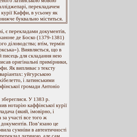
деного латинською мовою
алліджепарі, перекладачем
 курії Каффи, в усьому як
 нижче буквально міститься.
і, є перекладами документів,
жаноне де Боско (1379-1381)
о діловодства; втім, термін
кська»). Виявляється, що в
ий писець для складання нею
писав оригінальні примірники,
ффи. Як випливає з тексту
 варіантах: уйгурською
ібелетто, і латинськими
ффінської громади Антоніо
 збереглися. У 1383 р.
ив нотарію каффінської курії
дача (який, імовірно, і
за участі все того ж
 документів. Пов’язано це
овила сумніви в автентичності
 переклад латиною, але сам