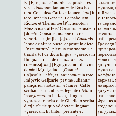
Et | Egregiu
m
et
nobiles
et
prudentes
видатним
viros d
omi
n
u
m Ianonu
m
de Boscho
мужами, 
tu
n
c Consule
m
Caffe
et
Ianuens
ium
| in
той час к
toto Imp
er
io Gaza
r
ie, B
er
naboue
m
у Татарсь
Riciu
m
et Theramu
m
[P]ich
e
notu
m
та Терам
Mass
ar
ios Caffe
et
Consiliu
m
eiusdem
та радник
| d
omi
ni Consulis, no
m
i
n
e et vice
імені та 
victoriosiss[im]i et [e]xcelsi Co
mun
is
найперем
Ianue ex alt
er
a p
ar
te,
et
p
ro
ut i
n
d
i
cto
Громади Г
I[ns
trumen
to] | plenius c
ontine
tu
r
. Et
що в цьом
tra
n
sla[to] de d
i
cta lingua [vgaresca in
перекладе
l]ingua latina , de man
da
to et ex
мови на л
c
om
missi[
on
e] | Egregii
et
nobilis viri
дорученн
d
omi
ni M[eli]aducis [Catan
ei
мужа пан
Co]nsulis Caffe, et Ianuen
sium
in toto
Каффи та 
Im[p
er
io Ga]|za
r
ie, p
er
me Iulianu
m
державі,
paniçariu
m
not
arium et
cu
r
ie [Caffe]
нотарієм 
scribam scriben[t]e
m
, legente d
i
ct
u
m
документ
Instr[
umentu
m in d
i
c
t
a] | lingua
написан
vgaresca francisco de Gibelleto scriba
Франческ
d
i
c
t
[e c]u
r
ie quo ad d
i
cta
m
lingua
m
згаданої 
vgarescam. Et [int
er
]|pretante et
уйгурськ