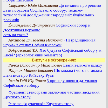
і Софії Київської
Стріленко Юлія Миколаївна
До питання про ревізію
дати побудови Софійського собору: техніко-
технологічні дослідження стародавніх будівельних
розчинів
Ёлшин Денис Дмитриевич
Софийский собор и
Десятинная церковь:
есть ли связь?
Архипова Елизавета Ивановна
«Нетрадиционная
наука» в стенах Софии Киевской
Бобровський Т.А.
Хто будував Софійський собор у м.
Києві? (археологічний коментар)
Виступи в обговореннях
Ричка Володимир Михайлович
Етапи великого шляху
Жарких Микола Іванович
Що можна і чого не можна
дізнатись про Київську Русь
Івакін Гліб Юрійович
З приводу нового датування
Софійського собору
Фрагмент стенограми заключної частини засідання
Круглого столу
Резолюція учасників Круглого столу