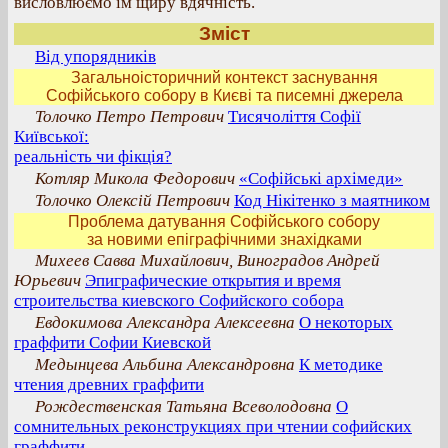
висловлюємо їм щиру вдячність.
Зміст
Від упорядників
Загальноісторичний контекст заснування
Софійського собору в Києві та писемні джерела
Толочко Петро Петрович
Тисячоліття Софії
Київської:
реальність чи фікція?
Котляр Микола Федорович
«Софійські архімеди»
Толочко Олексій Петрович
Код Нікітенко з маятником
Проблема датування Софійського собору
за новими епіграфічними знахідками
Михеев Савва Михайлович, Виноградов Андрей
Юрьевич
Эпиграфические открытия и время
строительства киевского Софийского собора
Евдокимова Александра Алексеевна
О некоторых
граффити Софии Киевской
Медынцева Альбина Александровна
К методике
чтения древних граффити
Рождественская Татьяна Всеволодовна
О
сомнительных реконструкциях при чтении софийских
граффити