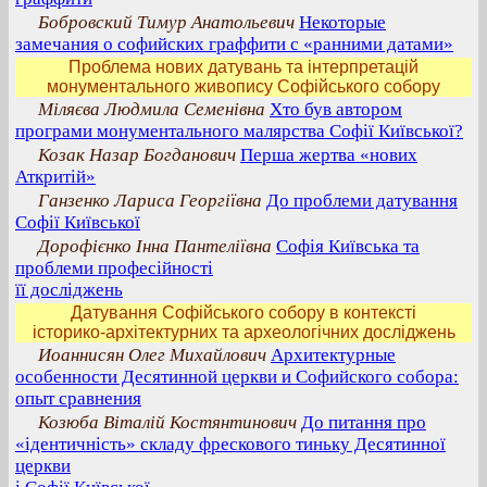
Бобровский Тимур Анатольевич
Некоторые
замечания о софийских граффити с «ранними датами»
Проблема нових датувань та інтерпретацій
монументального живопису Софійського собору
Міляєва Людмила Семенівна
Хто був автором
програми монументального малярства Софії Київської?
Козак Назар Богданович
Перша жертва «нових
Аткритій»
Ганзенко Лариса Георгіївна
До проблеми датування
Софії Київської
Дорофієнко Інна Пантеліївна
Софія Київська та
проблеми професійності
її досліджень
Датування Софійського собору в контексті
історико-архітектурних та археологічних досліджень
Иоаннисян Олег Михайлович
Архитектурные
особенности Десятинной церкви и Софийского собора:
опыт сравнения
Козюба Віталій Костянтинович
До питання про
«ідентичність» складу фрескового тиньку Десятинної
церкви