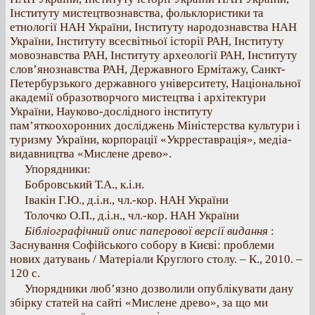
Інституту мистецтвознавства, фольклористики та
етнології НАН України, Інституту народознавства НАН
України, Інституту всесвітньої історії РАН, Інституту
мовознавства РАН, Інституту археології РАН, Інституту
слов’янознавства РАН, Державного Ермітажу, Санкт-
Петербурзького державного університету, Національної
академії образотворчого мистецтва і архітектури
України, Науково-дослідного інституту
пам’яткоохоронних досліджень Міністерства культури і
туризму України, корпорації «Укрреставрація», медіа-
видавництва «Мислене древо».
Упорядники:
Бобровський Т.А., к.і.н.
Івакін Г.Ю., д.і.н., чл.-кор. НАН України
Толочко О.П., д.і.н., чл.-кор. НАН України
Бібліографічний опис паперової версії видання
:
Заснування Софійського собору в Києві: проблеми
нових датувань / Матеріали Круглого столу. – К., 2010. –
120 c.
Упорядники люб’язно дозволили опублікувати дану
збірку статей на сайті «Мислене древо», за що ми