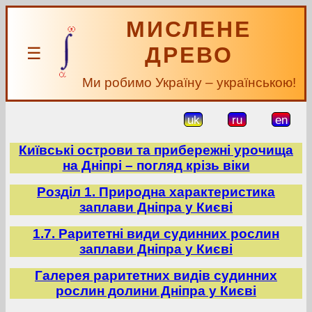
МИСЛЕНЕ
ДРЕВО
☰
Ми робимо Україну – українською!
uk
ru
en
Київські острови та прибережні урочища
на Дніпрі – погляд крізь віки
Розділ 1. Природна характеристика
заплави Дніпра у Києві
1.7. Раритетні види судинних рослин
заплави Дніпра у Києві
Галерея раритетних видів судинних
рослин долини Дніпра у Києві