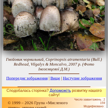
Гнойовик чорнильний, Coprinopsis atramentaria (Bull.)
Redhead, Vilgalys & Moncalvo, 2007 р. (Фото
Іноземцевої Д.М.)
Попереднє зображення
|
Вище
|
Наступне зображення
Сподобалась сторінка?
Допоможіть
розвитку нашого
сайту!
Число завантажень : 2
© 1999 – 2026 Група «Мисленого
159
Модифіковано :
древа», автори статей