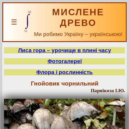
МИСЛЕНЕ
ДРЕВО
☰
Ми робимо Україну – українською!
Лиса гора – урочище в плині часу
Фотогалереї
Флора і рослинність
Гнойовик чорнильний
Парнікоза І.Ю.