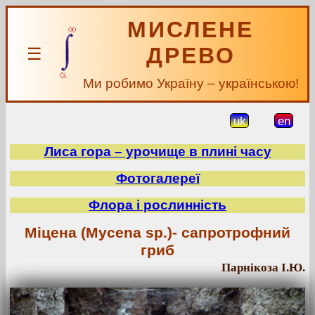
МИСЛЕНЕ
ДРЕВО
☰
Ми робимо Україну – українською!
uk
en
Лиса гора – урочище в плині часу
Фотогалереї
Флора і рослинність
Міцена (Mycena sp.)- сапротрофний
гриб
Парнікоза І.Ю.