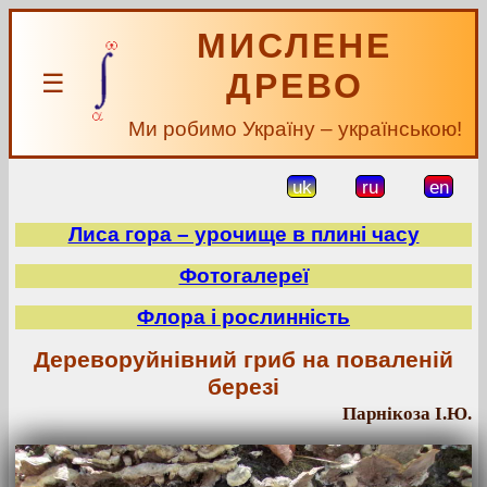
МИСЛЕНЕ
ДРЕВО
☰
Ми робимо Україну – українською!
uk
ru
en
Лиса гора – урочище в плині часу
Фотогалереї
Флора і рослинність
Дереворуйнівний гриб на поваленій
березі
Парнікоза І.Ю.