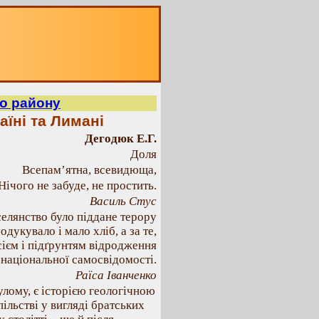
го району
аїні та Лимані
Дегодюк Е.Г.
Доля
Всепам’ятна, всевидюща,
Нічого не забуде, не простить.
Василь Стус
селянство було піддане терору
родукувало і мало хліб, а за те,
сієм і підґрунтям відродження
 національної самосвідомості.
Раїса Іванченко
нулому, є історією геологічною
пільстві у вигляді братських