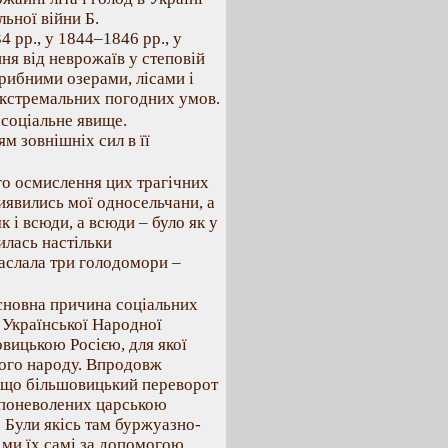
льної війни Б.
 рр., у 1844–1846 рр., у
ня від неврожаїв у степовій
 рибними озерами, лісами і
 екстремальних погодних умов.
 соціальне явище.
 зовнішніх сил в її
го осмислення цих трагічних
иявились мої односельчани, а
к і всюди, а всюди – було як у
илась настільки
аслала три голодомори –
основна причина соціальних
і Української Народної
овицькою Росією, для якої
ького народу. Впродовж
, що більшовицький переворот
х поневолених царською
в. Були якісь там буржуазно-
 ми їх самі за допомогою