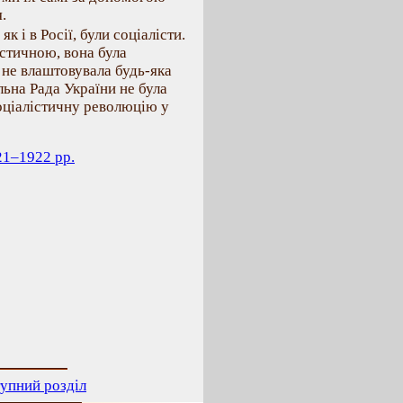
.
к і в Росії, були соціалісти.
істичною, вона була
 не влаштовувала будь-яка
льна Рада України не була
оціалістичну революцію у
21–1922 рр.
упний розділ