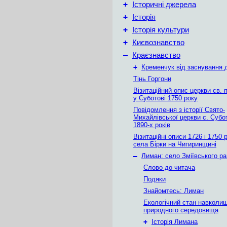
+
Історичні джерела
+
Історія
+
Історія культури
+
Києвознавство
–
Краєзнавство
+
Кременчук від заснування д
Тінь Горгони
Візитаційний опис церкви св. 
у Суботові 1750 року
Повідомлення з історії Свято-
Михайлівської церкви с. Субо
1890-х років
Візитаційні описи 1726 і 1750 
села Бірки на Чигиринщині
–
Лиман: село Зміївського р
Слово до читача
Подяки
Знайомтесь: Лиман
Екологічний стан навколи
природного середовища
+
Історія Лимана