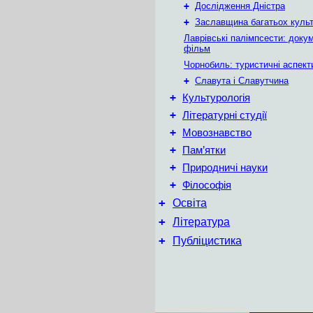
+
Дослідження Дністра
+
Заславщина багатьох куль
Лаврівські палімпсести: доку
фільм
Чорнобиль: туристичні аспект
+
Славута і Славутчина
+
Культурологія
+
Літературні студії
+
Мовознавство
+
Пам’ятки
+
Природничі науки
+
Філософія
+
Освіта
+
Література
+
Публіцистика