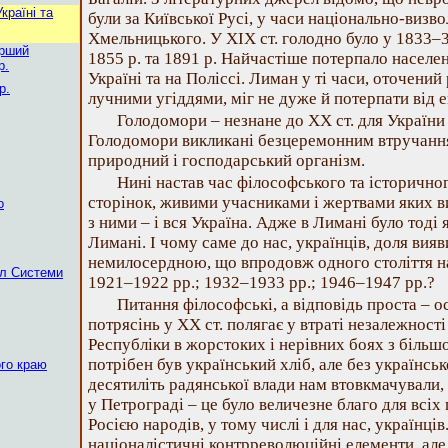
країні та
були за Київської Русі, у часи національно-визво
Хмельницького. У XIX ст. голодно було у 1833–34
ерший
1855 р. та 1891 р. Найчастіше потерпало населен
р.
Україні та на Поліссі. Лиман у ті часи, оточений
р.
лучними угіддями, міг не дуже й потерпати від
Голодомори – незнане до XX ст. для України
Голодомори викликані безцеремонним втручанням
природний і господарський організм.
Нині настав час філософського та історично
сторінок, живими учасниками і жертвами яких в
о
з ними – і вся Україна. Адже в Лимані було тоді я
Лимані. І чому саме до нас, українців, доля вияв
немилосердною, що впродовж одного століття н
ал Системи
1921–1922 рр.; 1932–1933 рр.; 1946–1947 рр.?
Питання філософські, а відповідь проста – 
потрясінь у XX ст. полягає у втраті незалежност
Республіки в жорстоких і нерівних боях з більш
потрібен був український хліб, але без українс
ого краю
десятиліть радянської влади нам втовкмачували
у Петрограді – це було величезне благо для всі
Росією народів, у тому числі і для нас, українці
націоналістичні контрреволюційні елементи, але