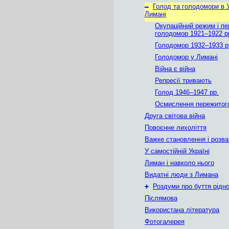
–
Голод та голодомори в У
Лимані
Окупаційний режим і п
голодомор 1921–1922 р
Голодомор 1932–1933 р
Голодомор у Лимані
Війна є війна
Репресії тривають
Голод 1946–1947 рр.
Осмислення пережитог
Друга світова війна
Повоєнне лихоліття
Важке становлення і розв
У самостійній Україні
Лиман і навколо нього
Видатні люди з Лимана
+
Роздуми про буття рідн
Післямова
Використана література
Фотогалерея