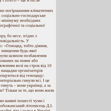
 столітті – ще й після
жно погіршанням кліматичних
і соціально-господарське
я мінімуму необхідних
ографічної та соціальної
у, бо несе, згідно з
овідальність. У
: «Геноцид, тобто діяння,
 знищення будь-якої
 групи шляхом позбавлення
хованих на повне або
вленням волі на строк від 10
 нащадки організаторів
рещуються від геноциду:
иторіально гинули всі. І це
гинуть – вони українці, а за
ни? Тільки за те, що вони жили
ян наявні пошесті чуми і
лобожанський літописець Д.І.
жайні літа і голод в Україні