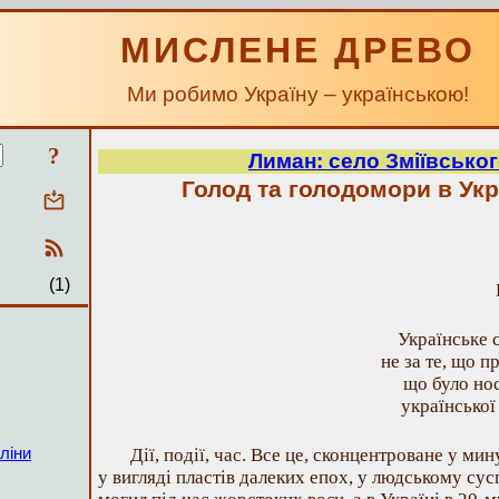
МИСЛЕНЕ ДРЕВО
Ми робимо Україну – українською!
?
Лиман: село Зміївсько
Голод та голодомори в Укр
(1)
Українське 
не за те, що п
що було но
української
ліни
Дії, події, час. Все це, сконцентроване у ми
у вигляді пластів далеких епох, у людському сус