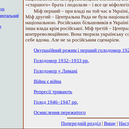
«старшого» брата і подолали – і все це міфологія
тур
Міф перший – при владі на той час в Україні, я
ментальний
Міф другий – Центральна Рада не була націонал
національною. Російських більшовиків в Україні
и
інша влада крім російської. Міф третій – Центра
контрреволюційною. Вона творила українську с
себе вдома. Але не за російським сценарієм.
Окупаційний режим і перший голодомор 19
Голодомор 1932–1933 рр.
Голодомор у Лимані
Війна є війна
Репресії тривають
Голод 1946–1947 рр.
Осмислення пережитого
Попередній розділ
|
Вище
|
Наст