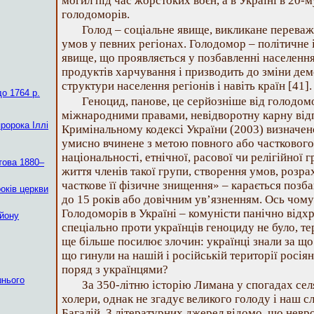
могил під час жорстоких воєн, а в Україні в 20-му
голодоморів.
Голод – соціальне явище, викликане перева
умов у певних регіонах. Голодомор – політичне 
явище, що проявляється у позбавленні населенн
продуктів харчування і призводить до зміни дем
структури населення регіонів і навіть країн [41].
о 1764 р.
Геноцид, панове, це серйозніше від голодомор
міжнародними правами, невідворотну карну відп
пророка Іллі
Кримінальному кодексі України (2003) визначено
умисно вчинене з метою повного або часткового
національності, етнічної, расової чи релігійної
това 1880–
життя членів такої групи, створення умов, розра
часткове її фізичне знищення» – карається позба
років церкви
до 15 років або довічним ув’язненням. Ось чому
Голодоморів в Україні – комуністи панічно відх
айону
спеціально проти українців геноциду не було, тер
ще більше посилює злочин: українці знали за що 
що гинули на нашій і російській території росія
поряд з українцями?
шнього
За 350-літню історію Лимана у спогадах сел
холери, однак не згадує великого голоду і наш с
Багалій. З літературних джерел відомо, що невро