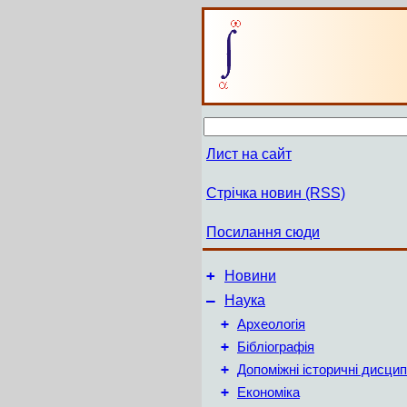
Лист на сайт
Стрічка новин (RSS)
Посилання сюди
+
Новини
–
Наука
+
Археологія
+
Бібліографія
+
Допоміжні історичні дисцип
+
Економіка