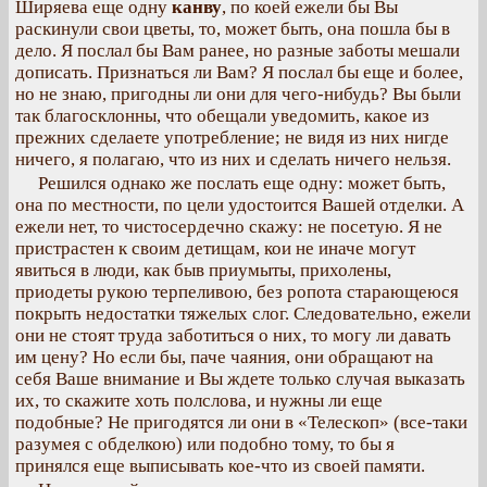
Ширяева еще одну
канву
, по коей ежели бы Вы
раскинули свои цветы, то, может быть, она пошла бы в
дело. Я послал бы Вам ранее, но разные заботы мешали
дописать. Признаться ли Вам? Я послал бы еще и более,
но не знаю, пригодны ли они для чего-нибудь? Вы были
так благосклонны, что обещали уведомить, какое из
прежних сделаете употребление; не видя из них нигде
ничего, я полагаю, что из них и сделать ничего нельзя.
Решился однако же послать еще одну: может быть,
она по местности, по цели удостоится Вашей отделки. А
ежели нет, то чистосердечно скажу: не посетую. Я не
пристрастен к своим детищам, кои не иначе могут
явиться в люди, как быв приумыты, прихолены,
приодеты рукою терпеливою, без ропота старающеюся
покрыть недостатки тяжелых слог. Следовательно, ежели
они не стоят труда заботиться о них, то могу ли давать
им цену? Но если бы, паче чаяния, они обращают на
себя Ваше внимание и Вы ждете только случая выказать
их, то скажите хоть полслова, и нужны ли еще
подобные? Не пригодятся ли они в «Телескоп» (все-таки
разумея с обделкою) или подобно тому, то бы я
принялся еще выписывать кое-что из своей памяти.