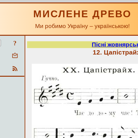
МИСЛЕНЕ ДРЕВО
Ми робимо Україну – українською!
?
Пісні жовнярськ
12. Цапістрай