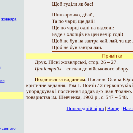
Щоб гуділи як бас!
Шинкарочко, дбай,
о жовняра
Та по чарці ще дай!
Ще по чарці одні на відході:
Буде з хлопців на цей вечір годі!
Щоб не був на завтра лай, лай, та ще 
Щоб не був завтра лай.
Примітки
Друк. Пісні жовнярські, стор. 26 – 27.
а
Цапістрайх
– сигнал до військового збору.
Подається за виданням
: Писання Осипа Юрі
ики
критичне видання. Том 1. Поезії / З перводруків 
упорядкував і пояснення додав д-р Іван Франко.
товариства ім. Шевченка, 1902 р., с. 547 – 548.
Попередній вірш
|
Вище
|
Наст
о святого