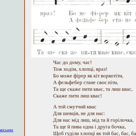
Час до дому, час!
Тож ходім, хлопці, враз!
Бо може фірер як кіт воркотіти,
А фельфебер стане своє піти,
Та ще скаже пити квас, та лиш квас,
Скаже пити лиш квас!
А той смутчий квас
Для шевців, не для нас:
Для нас мід лиш, мід та й горілочка,
Та ще й пива одна і друга бочка,
арських
Щоб гуділи хлопці як той бас, бас, ба