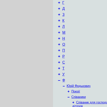
+
Г
+
Д
+
З
+
К
+
Л
+
М
+
Н
+
О
+
П
+
Р
+
С
+
Т
+
У
–
Ф
–
Юрій Федькович
+
Поезії
–
Співаники
+
Співаник для господ
діточок