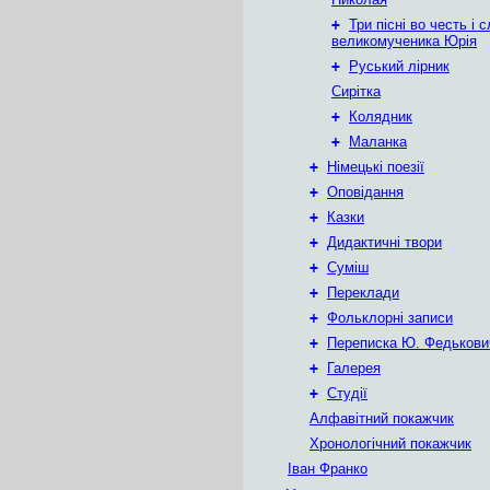
+
Три пісні во честь і 
великомученика Юрія
+
Руський лірник
Сирітка
+
Колядник
+
Маланка
+
Німецькі поезії
+
Оповідання
+
Казки
+
Дидактичні твори
+
Суміш
+
Переклади
+
Фольклорні записи
+
Переписка Ю. Федькови
+
Галерея
+
Студії
Алфавітний покажчик
Хронологічний покажчик
Іван Франко