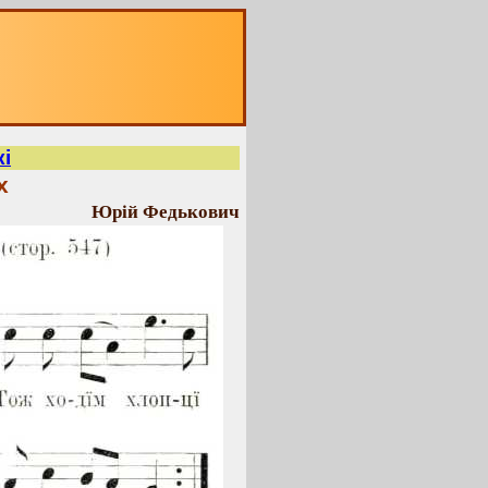
і
х
Юрій Федькович