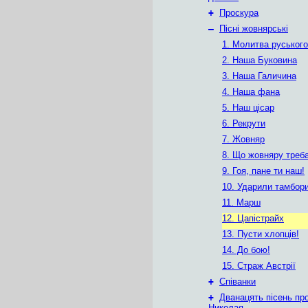
+
Проскура
–
Пісні жовнярські
1. Молитва руськог
2. Наша Буковина
3. Наша Галичина
4. Наша фана
5. Наш цісар
6. Рекрути
7. Жовняр
8. Що жовняру треб
9. Гоя, пане ти наш!
10. Ударили тамбор
11. Марш
12. Цапістрайх
13. Пусти хлопців!
14. До бою!
15. Страж Австрії
+
Співанки
+
Дванацять пісень пр
Николая