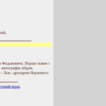
лай,
я Федьковича. Перше повне і
і автографів зібрав,
 – Льв.: друкарня Наукового
упний вірш