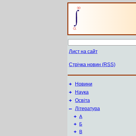
Лист на сайт
Стрічка новин (RSS)
+
Новини
+
Наука
+
Освіта
–
Література
+
А
+
Б
+
В