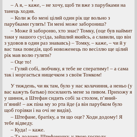
– А я, – каже, – не хочу, щоб ти вже з парубками на
танець ходив.
– Коли ж бо мені цілий один рік ще вольно з
парубками гулять! Ти мені може заборониш?
– Може й забороню, хто знає? Томку, (оце був наймит
таки у нашого сусіда, зайшлий якийсь, а славили, що він
з удовов в один раз знававсь) – Томку, – каже, – чи й у
вас така поведія, щоб новоженець по весіллю ще цілий
рік мав волю гуляти?
– Оце то!
– Гуляй собі, любчику, я тебе не сператиму! – а сама
так і моргається нищечком з своїм Томком!
У тиждень, чи як там, було у нас колачиння, а неньо (у
вас кажуть батько) посилають мене за пивом. Прихожу я
у шинок, а Штефан сидить собі за столом, п’яний-
п’яний! – аж піна му зо рта йде (а він парубком було
щоб горівки і на очі не видів).
– Штефане, братіку, а ти що оце? Ходи додому! Я
тебе відведу.
– Куда! – каже.
– Та додому, Штефаночку, у твою господу…