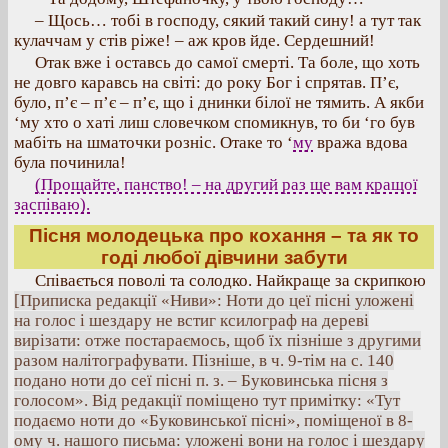
– Щось… тобі в господу, сякий такий сину! а тут так
кулаччам у стів ріже! – аж кров йде. Сердешний!
Отак вже і оставсь до самої смерті. Та боле, що хоть
не довго каравсь на світі: до року Бог і спрятав. П’є,
було, п’є – п’є – п’є, що і днинки білої не тямить. А якби
‘му хто о хаті лиш словечком спомикнув, то би ‘го був
мабіть на шматочки розніс. Отаке то ‘
му
вража вдова
була починила!
(Прощайте, панство! – на другий раз ще вам кращої
заспіваю).
Пісня молодецька про кохання – та як то
годі любої дівчини забути
Співається поволі та солодко. Найкраще за скрипкою
[Приписка редакції «Ниви»: Ноти до цеї пісні уложені
на голос і шездару не встиг ксилограф на дереві
вирізати: отже постараємось, щоб їх пізніше з другими
разом налітографувати. Пізніше, в ч. 9-тім на с. 140
подано ноти до сеї пісні п. з. – Буковинська пісня з
голосом». Від редакції поміщено тут примітку: «Тут
подаємо ноти до «Буковинської пісні», поміщеної в 8-
ому ч. нашого письма: уложені вони на голос і шездару