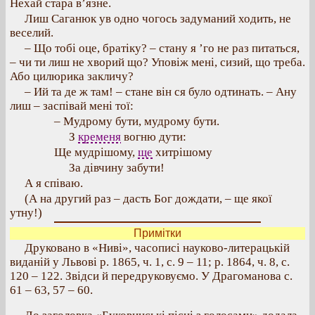
Нехай стара в’язне.
Лиш Саганюк ув одно чогось задуманий ходить, не
веселий.
– Що тобі оце, братіку? – стану я ’го не раз питаться,
– чи ти лиш не хворий що? Уповіж мені, сизий, що треба.
Або цилюрика закличу?
– Ий та де ж там! – стане він ся було одтинать. – Ану
лиш – заспівай мені тої:
– Мудрому бути, мудрому бути.
З
кременя
вогню дути:
Ще мудрішому,
ще
хитрішому
За дівчину забути!
А я співаю.
(А на другий раз – дасть Бог дождати, – ще якої
утну!)
Примітки
Друковано в «Ниві», часописі науково-литерацькій
виданій у Львові р. 1865, ч. 1, с. 9 – 11; р. 1864, ч. 8, с.
120 – 122. Звідси й передруковуємо. У Драгоманова с.
61 – 63, 57 – 60.