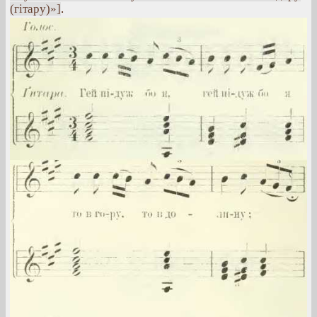
(гітару)»]
.