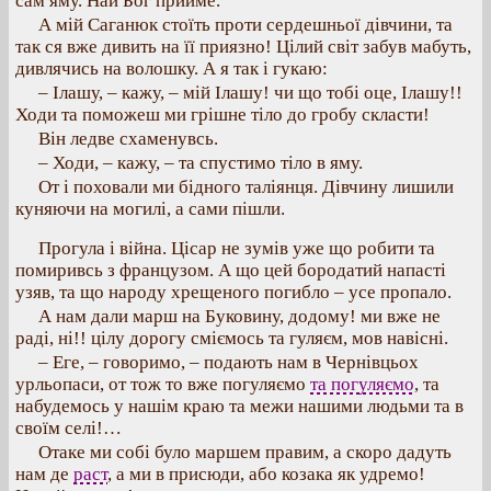
сам яму. Най Бог прийме.
А мій Саганюк стоїть проти сердешньої дівчини, та
так ся вже дивить на її приязно! Цілий світ забув мабуть,
дивлячись на волошку. А я так і гукаю:
– Ілашу, – кажу, – мій Ілашу! чи що тобі оце, Ілашу!!
Ходи та поможеш ми грішне тіло до гробу скласти!
Він ледве схаменувсь.
– Ходи, – кажу, – та спустимо тіло в яму.
От і поховали ми бідного таліянця. Дівчину лишили
куняючи на могилі, а сами пішли.
Прогула і війна. Цісар не зумів уже що робити та
помиривсь з французом. А що цей бородатий напасті
узяв, та що народу хрещеного погибло – усе пропало.
А нам дали марш на Буковину, додому! ми вже не
раді, ні!! цілу дорогу сміємось та гуляєм, мов навісні.
– Еге, – говоримо, – подають нам в Чернівцьох
урльопаси, от тож то вже погуляємо
та погуляємо
, та
набудемось у нашім краю та межи нашими людьми та в
своїм селі!…
Отаке ми собі було маршем правим, а скоро дадуть
нам де
раст
, а ми в присюди, або козака як удремо!