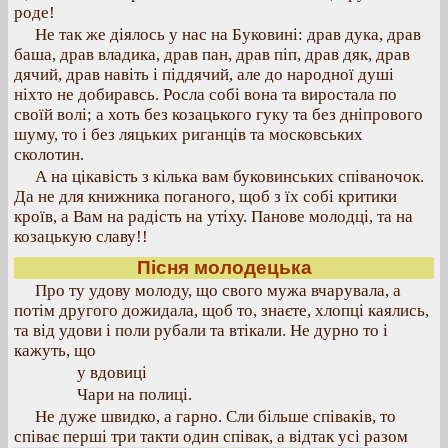
роде!
Не так же діялось у нас на Буковині: драв дука, драв
баша, драв владика, драв пан, драв піп, драв дяк, драв
дячий, драв навіть і піддячий, але до народної душі
ніхто не добиравсь. Росла собі вона та виростала по
своїй волі; а хоть без козацького гуку та без дніпрового
шуму, то і без ляцьких риганців та московських
сколотин.
А на цікавість з кілька вам буковинських співаночок.
Да не для книжника поганого, щоб з їх собі критики
кроїв, а Вам на радість на утіху. Панове молодці, та на
козацькую славу!!
Пісня молодецька
Про ту удову молоду, що свого мужа вчарувала, а
потім другого дожидала, щоб то, знаєте, хлопці каялись,
та від удови і поли рубали та втікали. Не дурно то і
кажуть, що
у вдовиці
Чари на полиці.
Не дуже швидко, а гарно. Сли більше співаків, то
співає перші три такти один співак, а відтак усі разом