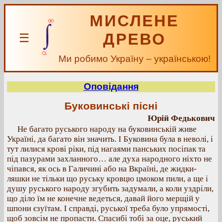
МИСЛЕНЕ
ДРЕВО
☰
Ми робимо Україну – українською!
Оповідання
Буковинські пісні
Юрій Федькович
Не багато руського народу на буковинській живе
Україні, да багато він значить. І Буковина була в неволі, і
тут лилися крові ріки, під нагаями панських посіпак та
під пазурами захланного… але духа народного ніхто не
чіпався, як ось в Галичині або на Вкраїні, де жидки-
ляшки не тільки що руську кровцю цмоком пили, а ще і
душу руського народу згубить задумали, а коли уздріли,
що діло їм не конечне ведеться, давай його мерщій у
шпони єзуїтам. І справді, руської треба було упрямості,
щоб зовсім не пропасти. Спасибі тобі за оце, руський