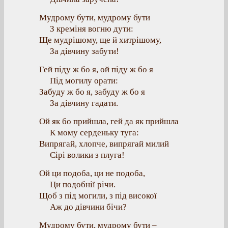
Мудрому бути, мудрому бути
З креміня вогню дути:
Ще мудрішому, ще й хитрішому,
За дівчину забути!
Гей піду ж бо я, ой піду ж бо я
Під могилу орати:
Забуду ж бо я, забуду ж бо я
За дівчину гадати.
Ой як бо прийшла, гей да як прийшла
К мому серденьку туга:
Випрягай, хлопче, випрягай милий
Сірі волики з плуга!
Ой ци подоба, ци не подоба,
Ци подобнії річи.
Щоб з під могили, з під високої
Аж до дівчини бічи?
Мудрому бути, мудрому бути –