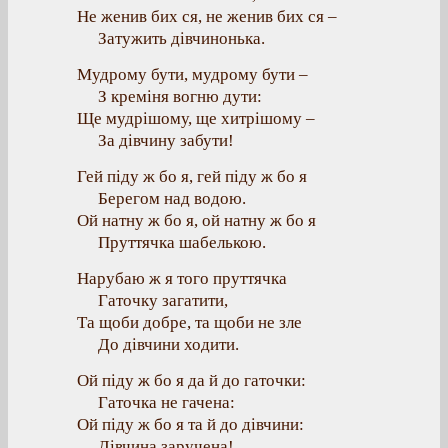
Не женив бих ся, не женив бих ся –
Затужить дівчинонька.
Мудрому бути, мудрому бути –
З креміня вогню дути:
Ще мудрішому, ще хитрішому –
За дівчину забути!
Гей піду ж бо я, гей піду ж бо я
Берегом над водою.
Ой натну ж бо я, ой натну ж бо я
Пруттячка шабелькою.
Нарубаю ж я того пруттячка
Гаточку загатити,
Та щоби добре, та щоби не зле
До дівчини ходити.
Ой піду ж бо я да й до гаточки:
Гаточка не гачена:
Ой піду ж бо я та й до дівчини:
Дівчина заручена!