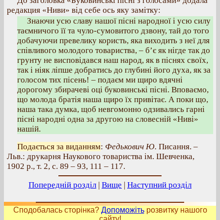
До заголовка «Буковинські пісні з голосами» додала
редакция «Ниви» від себе ось яку замітку:
Знаючи усю славу нашої пісні народної і усю силу
таємничого її та чуло-сумовитого дзвону, тай до того
добачуючи превелику користь, яка виходить з неї для
співливого молодого товариства, – б’є як нігде так до
грунту не висповідався наш народ, як в піснях своїх,
так і ніяк ліпше добратись до глубині його духа, як за
голосом тих пісень! – подаєм ми щиро вдячні
дорогому збирачеві оці буковинські пісні. Вповаємо,
що молода братія наша щиро їх привітає. А поки що,
наша така думка, щоб невгомонно одзивались гарні
пісні народні одна за другою на словесній «Ниві»
нашій.
Подається за виданням
:
Федькович Ю.
Писання. –
Льв.: друкарня Наукового товариства ім. Шевченка,
1902 р., т. 2, с. 89 – 93, 111 – 117.
Попередній розділ
|
Вище
|
Наступний розділ
Сподобалась сторінка?
Допоможіть
розвитку нашого
сайту!