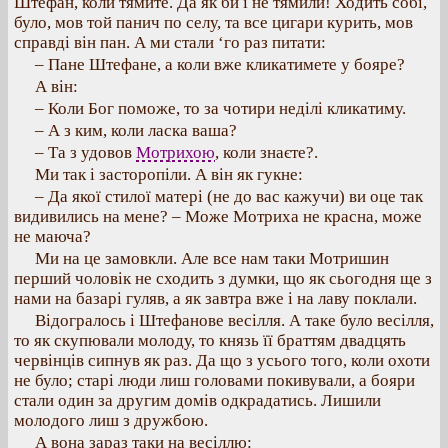
Штефан, коли тямите. Да як би і не тямили! Ходить собі,
було, мов той панич по селу, та все цигари курить, мов
справді він пан. А ми стали ‘го раз питати:
– Пане Штефане, а коли вже кликатимете у бояре?
А він:
– Коли Бог поможе, то за чотири неділі кликатиму.
– А з ким, коли ласка ваша?
– Та з удовов
Мотрихою
, коли знаєте?.
Ми так і засторопіли. А він як гукне:
– Да якої стилої матері (не до вас кажучи) ви оце так
видивились на мене? – Може Мотриха не красна, може
не маюча?
Ми на це замовкли. Але все нам таки Мотришин
перший чоловік не сходить з думки, що як сьогодня ще з
нами на базарі гуляв, а як завтра вже і на лаву поклали.
Відогралось і Штефанове весілля. А таке було весілля,
то як скупювали молоду, то князь її браттям двадцять
червінців сипнув як раз. Да що з усього того, коли охоти
не було; старі люди лиш головами покивували, а бояри
стали один за другим домів одкрадатись. Лишили
молодого лиш з дружбою.
А вона зараз таки на весіллю: