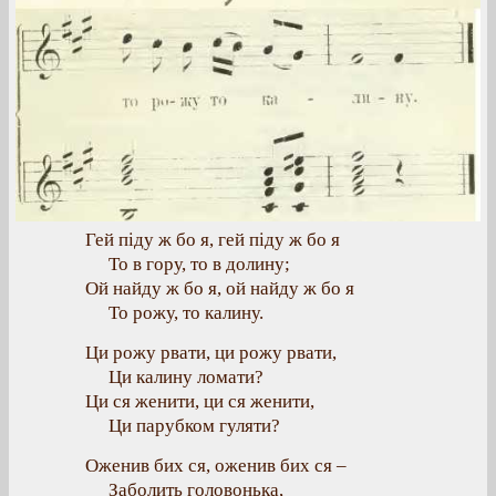
Гей піду ж бо я, гей піду ж бо я
То в гору, то в долину;
Ой найду ж бо я, ой найду ж бо я
То pожу, то калину.
Ци рожу рвати, ци рожу рвати,
Ци калину ломати?
Ци ся женити, ци ся женити,
Ци парубком гуляти?
Оженив бих ся, оженив бих ся –
Заболить головонька,