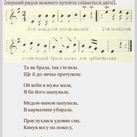
[перший рядок кожного куплета співається двічі]
.
Та як брала, так стелила.
Ще й до личка притулила:
Ой коби я мужа мала,
Я би його шанувала.
Медом-вином напувала,
В кармазини убирала.
Прислухався удовин син,
Кинув косу на покосу,