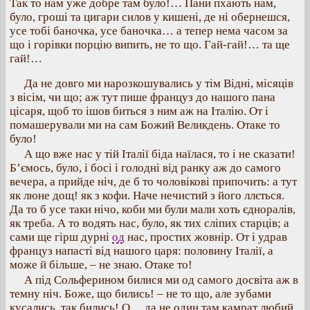
Так то нам уже добре там було!… Пани пхають нам,
було, гроші та цигари силов у кишені, де ні обернешся,
усе тобі баночка, усе баночка… а тепер нема часом за
що і горівки порцію випить, не то що. Гай-гай!… та ще
гай!…
Да не довго ми нарозкошувались у тім Відні, місяців
з вісім, чи що; аж тут пише француз до нашого пана
цісаря, щоб то ішов биться з ним аж на Італію. От і
помашерували ми на сам Божий Великдень. Отаке то
було!
А що вже нас у тій Італії біда наїлася, то і не сказати!
Б’ємось, було, і босі і голодні від ранку аж до самого
вечера, а прийде ніч, де б то чоловікові припочить: а тут
як люне дощ! як з кофи. Наче нечистий з його ллється.
Да то б усе таки нічо, коби ми були мали хоть єдноралів,
як треба. А то водять нас, було, як тих сліпих старців; а
сами ще гірш дурні
од
нас, простих жовнір. От і удрав
француз напасті від нашого царя: половину Італії, а
може й більше, – не знаю. Отаке то!
А під Сольферином билися ми од самого досвіта аж в
темну ніч. Боже, що бились! – не то що, але зубами
кусались, так бились! О… да не один там камрат любий