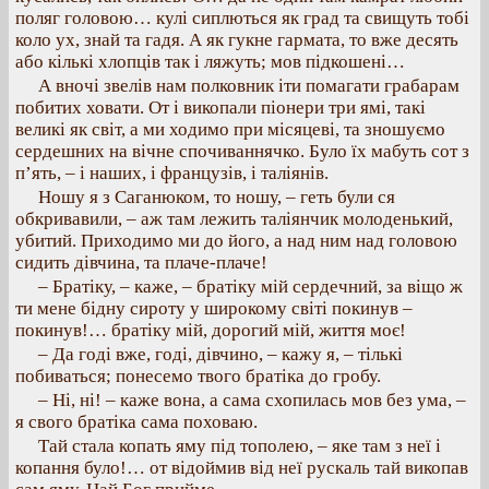
поляг головою… кулі сиплються як град та свищуть тобі
коло ух, знай та гадя. А як гукне гармата, то вже десять
або кількі хлопців так і ляжуть; мов підкошені…
А вночі звелів нам полковник іти помагати грабарам
побитих ховати. От і викопали піонери три ямі, такі
великі як світ, а ми ходимо при місяцеві, та зношуємо
сердешних на вічне спочиваннячко. Було їх мабуть сот з
п’ять, – і наших, і французів, і таліянів.
Ношу я з Саганюком, то ношу, – геть були ся
обкривавили, – аж там лежить таліянчик молоденький,
убитий. Приходимо ми до його, а над ним над головою
сидить дівчина, та плаче-плаче!
– Братіку, – каже, – братіку мій сердечний, за віщо ж
ти мене бідну сироту у широкому світі покинув –
покинув!… братіку мій, дорогий мій, життя моє!
– Да годі вже, годі, дівчино, – кажу я, – тількі
побиваться; понесемо твого братіка до гробу.
– Ні, ні! – каже вона, а сама схопилась мов без ума, –
я свого братіка сама поховаю.
Тай стала копать яму під тополею, – яке там з неї і
копання було!… от відоймив від неї рускаль тай викопав