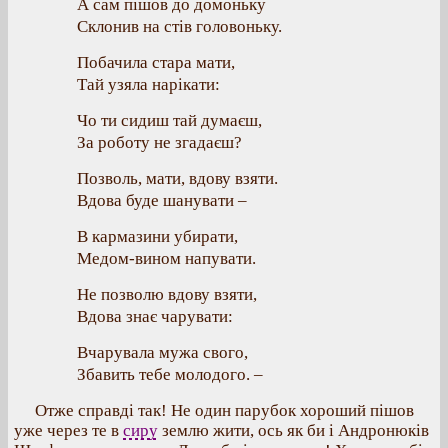
А сам пішов до домоньку
Склонив на стів головоньку.
Побачила стара мати,
Тай узяла нарікати:
Чо ти сидиш тай думаєш,
За роботу не згадаєш?
Позволь, мати, вдову взяти.
Вдова буде шанувати –
В кармазини убирати,
Медом-вином напувати.
Не позволю вдову взяти,
Вдова знає чарувати:
Вчарувала мужа свого,
Збавить тебе молодого. –
Отже справді так! Не один парубок хороший пішов
уже через те в
сиру
землю жити, ось як би і Андронюків