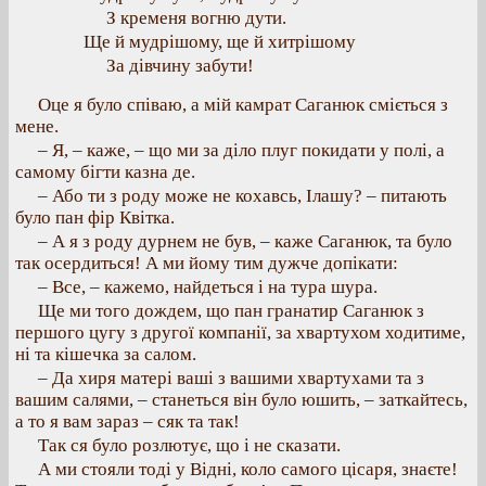
З кременя вогню дути.
Ще й мудрішому, ще й хитрішому
За дівчину забути!
Оце я було співаю, а мій камрат Саганюк сміється з
мене.
– Я, – каже, – що ми за діло плуг покидати у полі, а
самому бігти казна де.
– Або ти з роду може не кохавсь, Ілашу? – питають
було пан фір Квітка.
– А я з роду дурнем не був, – каже Саганюк, та було
так осердиться! А ми йому тим дужче допікати:
– Все, – кажемо, нaйдeться і на тура шура.
Ще ми того дождем, що пан гранатир Саганюк з
першого цугу з другої компанії, за хвартухом ходитиме,
ні та кішечка за салом.
– Да хиря матері ваші з вашими хвартухами та з
вашим салями, – станеться він було юшить, – заткайтесь,
а то я вам зараз – сяк та так!
Так ся було розлютує, що і не сказати.
А ми стояли тоді у Відні, коло самого цісаря, знаєте!