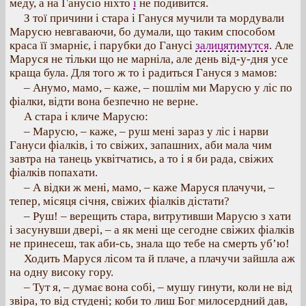
меду, а на Ганусіо ніхто
і
не подивится.
З тої причини і стара і Гануся мучили та мордували
Марусю невгаваючи, бо думали, що таким способом
краса її змарніє, і парубки до Ганусі
залицятимутся
. Але
Маруся не тільки що не марніла, але день від-у-дня усе
краща була. Для того ж то і радиться Гануся з мамов:
– Анумо, мамо, – каже, – пошлім ми Марусю у ліс по
фіалки, відти вона безпечно не верне.
А стара і кличе Марусю:
– Марусю, – каже, – руш мені зараз у ліс і нарви
Гануси фіалків, і то свіжих, запашних, аби мала чим
завтра на танець уквітчатись, а то і я би рада, свіжих
фіалків попахати.
– А відки ж мені, мамо, – каже Маруся плачучи, –
тепер, місяця січня, свіжих фіалків дістати?
– Руш! – верещить стара, витрутивши Марусю з хати
і засунувши двері, – а як мені ще сегодне свіжих фіалків
не принесеш, так аби-сь, знала що тебе на смерть уб’ю!
Ходить Маруся лісом та й плаче, а плачучи зайшла аж
на одну високу гору.
– Тут я, – думає вона собі, – мушу гинути, коли не від
звіра, то від студені; коби то лиш Бог милосердний дав,