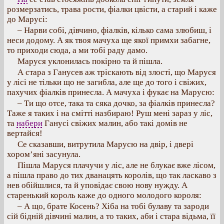
розмерзатись, трава рости, фіалки цвісти, а старий і каже
до Марусі:
– Нарви собі, дівчино, фіалків, кілько сама злюбиш, і
неси додому. А як твоя мачуха ще якої примхи забагне,
то приходи сюда, а ми тобі раду дамо.
Маруся уклонилась покірно та й пішла.
А стара з Ганусев аж тріскають від злості, що Маруся
у лісі не тільки що не загибла, але ще до того і свіжих,
пахучих фіалків принесла. А мачуха і фукає на Марусю:
– Ти що отсе, така та сяка дочко, за фіалків принесла?
Таже я таких і на смітті назбираю! Руш мені зараз у ліс,
та
набери
Ганусі свіжих малин, або такі домів не
вертайся!
Се сказавши, витрутила Марусю на двір, і двері
хором’яні засунула.
Пішла Маруся плачучи у ліс, але не блукає вже лісом,
а пішла право до тих дванацять королів, що так ласкаво з
нев обійшлися, та й уповідає свою нову нужду. А
старенький король каже до одного молодого короля:
– А що, брате Косень? Хіба на тобі булаву та зароди
сій бідній дівчині малин, а то таких, аби і стара відьма, її