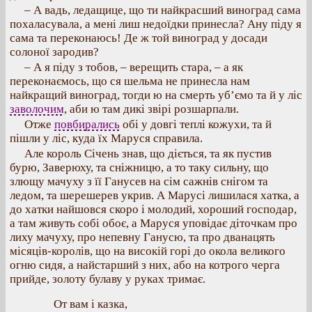
– А вадь, ледащице, що ти найкрасший виноград сама
похаласувала, а мені лиш недоїдки принесла? Ану піду я
сама та переконаюсь! Де ж той виноград у досади
солоної зародив?
– А я піду з тобов, – верещить стара, – а як
переконаємось, що ся шельма не принесла нам
найкращий виноград, тогди ю на смерть уб’ємо та й у ліс
заволочим
, аби ю там дикі звірі розшарпали.
Отже
повбирались
обі у довгі теплі кожухи, та й
пішли у ліс, куда їх Маруся справила.
Але король Січень знав, що діється, та як пустив
бурю, Заверюху, та сніжницю, а то таку сильну, що
злющу мачуху з її Ганусев на сім сажнів снігом та
ледом, та шерешерев укрив. А Марусі лишилася хатка, а
до хатки найшовся скоро і молодий, хороший господар,
а там живуть собі обоє, а Маруся уповідає діточкам про
лиху мачуху, про непевну Ганусю, та про дванацять
місяців-королів, що на високій горі до окола великого
огню сидя, а найстарший з них, або на котрого черга
прийде, золоту булаву у руках тримає.
От вам і казка,