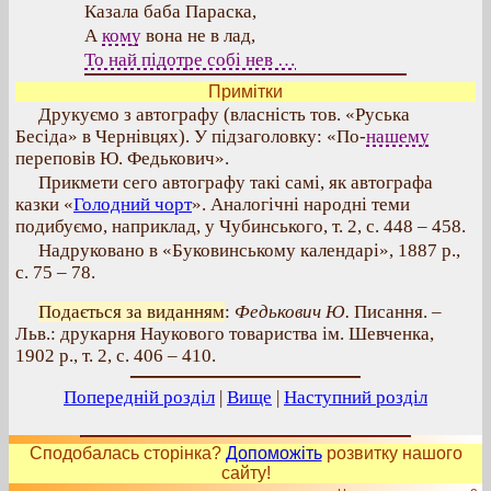
Казала баба Параска,
А
кому
вона не в лад,
То най підотре собі нев …
Примітки
Друкуємо з автографу (власність тов. «Руська
Бесіда» в Чернівцях). У підзаголовку: «По-
нашему
переповів Ю. Федькович».
Прикмети сего автографу такі самі, як автографа
казки «
Голодний чорт
». Аналогічні народні теми
подибуємо, наприклад, у Чубинського, т. 2, с. 448 – 458.
Надруковано в «Буковинському календарі», 1887 р.,
с. 75 – 78.
Подається за виданням
:
Федькович Ю.
Писання. –
Льв.: друкарня Наукового товариства ім. Шевченка,
1902 р., т. 2, с. 406 – 410.
Попередній розділ
|
Вище
|
Наступний розділ
Сподобалась сторінка?
Допоможіть
розвитку нашого
сайту!