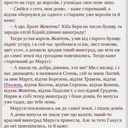
просто на гору до королів, і уповідає своє нове лихо.
– Смійся з сего, моя доню, – каже старенький, а
відтак обернувся до одного з старших уже королів та й
каже:
– А що, брате Жовтень? Хіба бери на часок булаву, та
зароди отсій бідній дівчині винограду!
Тогди устав король Жовтень, узяв від старого булаву,
підніс угору, і в сей час зробилася осінь, лист пожовк,
цвіт усох, а доокола зродив такий виноград, що віти аж
до самої землі під гроздами повгинались. Тогди каже
старенький до Марусі:
– А знаєш ти, добра дівчино, хто ми? Ми є місяці, і є
нас дванацять; я називаюся Січень, сей за мнов Лютий,
за ним Марот, відтак Березень, відтак Травень, відтак
Пчолень
, відтак Косень, відтак Серпень, відтак Копень,
відтак Жовтень, відтак Падолист, а послідний Грудень.
Нарви ж собі тепер винограду і біжи домів, бо мачуха
уже гадає, що тебе нема.
Маруся поклонилась аж до самої землі, і пішла домів.
А дома мачуха не знала уже що казати, такий-то
красний виноград Маруся принесла. Але за тото Гануся
до неї прискіпалась, та й каже: