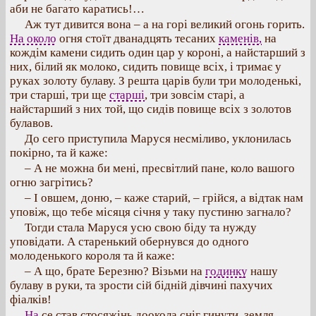
аби не багато каратись!…
Аж тут дивится вона – а на горі великий огонь горить.
На около
огня стоїт дванадцять тесаних
каменів,
на
кождім камени сидить один цар у короні, а найстарший з
них, білий як молоко, сидить повище всіх, і тримає у
руках золоту булаву. З решта царів були три молоденькі,
три старші, три ще
старші
, три зовсім старі, а
найстарший з них той, що сидів повище всіх з золотов
булавов.
До сего приступила Маруся несміливо, уклонилась
покірно, та й каже:
– А не можна би мені, пресвітлий пане, коло вашого
огню загрітись?
– І овшем, доню, – каже старий, – грійся, а відтак нам
уповіж, що тебе місяця січня у таку пустиню загнало?
Тогди стала Маруся усю свою біду та нужду
уповідати. А старенький обернувся до одного
молоденького короля та й каже:
– А що, брате Березню? Візьми на
годинку
нашу
булаву в руки, та зрости сій бідній дівчині пахучих
фіалків!
На
се став стосяжінь доокола сніг гинути, земля