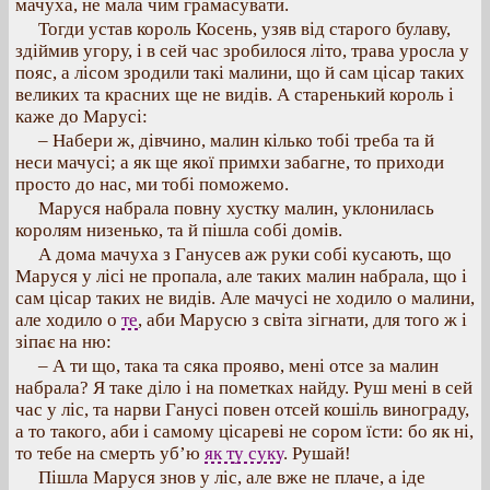
мачуха, не мала чим грамасувати.
Тогди устав король Косень, узяв від старого булаву,
здіймив угору, і в сей час зробилося літо, трава уросла у
пояс, а лісом зродили такі малини, що й сам цісар таких
великих та красних ще не видів. А старенький король і
каже до Марусі:
– Набери ж, дівчино, малин кілько тобі треба та й
неси мачусі; а як ще якої примхи забагне, то приходи
просто до нас, ми тобі поможемо.
Маруся набрала повну хустку малин, уклонилась
королям низенько, та й пішла собі домів.
А дома мачуха з Ганусев аж руки собі кусають, що
Маруся у лісі не пропала, але таких малин набрала, що і
сам цісар таких не видів. Але мачусі не ходило о малини,
але ходило о
те
, аби Марусю з світа зігнати, для того ж і
зіпає на ню:
– А ти що, така та сяка прояво, мені отсе за малин
набрала? Я таке діло і на пометках найду. Руш мені в сей
час у ліс, та нарви Ганусі повен отсей кошіль винограду,
а то такого, аби і самому цісареві не сором їсти: бо як ні,
то тебе на смерть уб’ю
як ту суку
. Рушай!
Пішла Маруся знов у ліс, але вже не плаче, а іде