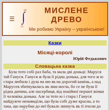
МИСЛЕНЕ
ДРЕВО
☰
Ми робимо Україну – українською!
Казки
Місяці-королі
Юрій Федькович
Словацька казка
Була тото собі раз баба, та мала дві доньці: Маруся
тай Гануся. Гануся ж була її рідна донька, для того ж ю
стара любила і дула на ню як на дорогий камінь, а над
Марусев збиткувалась як лиш могла, бо се не була її
рідна дитина, але пасербиця, від покійної першої жінки
її чоловіка донька. Але за тото ю і стара і Гануся
найдужче ненавиділи, що була собі дуже красна, а то
така, що нарубки до неї бувало липнуть як ті пчоли до