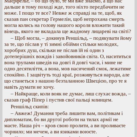
Маєрфельт, – бо що було, те ми вже знаємо, а що нас
дальше в тому поході жде, того ніхто передбачити не
може. І пощо те все? Невже ж справді на те, щоб, як
сказав пан секретар Гермелін, щоб непрохана смерть
могла колись на голову нашого короля вложити такий
вінець, якого не вкладала ще жадному лицареві на світі?
– Щоб могла, – докинув Реншільд, – подякувати йому
за те, що післав у ті зимні обійми стільки молодих,
хоробрих душ, скільки не післав їй ні один з
дотеперішніх вождів і завойовників світа. О, насититься
вона трупами шведів на довгі й довгі часи, і мине не
одно десятиліття, а вона, мов насичений смок, лежатиме
спокійно. І зацвітуть тоді краї, розживуться народи, але
що станеться з нашою безталанною Швецією, про те я
навіть думати не хочу.
– Найкраще, коли вояк не думає, лиш слухає вожда, –
сказав граф Піпер і пустив свої пальці млинцем.
Реншільд скипів:
– Авжеж! Думання треба лишити вам, політикам і
дипломатам, бо ви другої роботи на тилах армії не
маєте. Наша річ – кров свою пролити, а ви проливаєте
чорнило; ми мечем, а ви язиками воюєте.