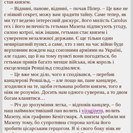
став князем.
– Віднині, панове, віднині, – почав Піпер. – Це вже не
є ніякий секрет, можу вам зрадити тайну. Саме тепер, як
ми тут ведемо інтересний дискурс, його милість Carolus
rex і його величність гетьман Мазепа підписують угоду,
силою котрої, між іншим, гетьман стає князем і
сувереном незалежної держави. Є ще тільки один
невирішений пункт, а саме, хто з них на час війни буде
верховним вождем над союзними арміями на Україні,
але гадаю, що й на тому пункті вони погодяться, бо
гетьман привів багато менше війська, ніж король і
ексцеленція Реншільд сподівалися.
– Це вже моє діло, чого я сподівався, – перебив
канцлерові Реншільд, – але пощо ви, пане канцлере,
згодилися на те, щоби гетьмана робити князем, того я
ніяк не розумію. Досить нам одного суверена, а то двом
богам кланятися…
– Річ до зрозуміння легка, – відповів канцлер, – бо
наш наймилостивіший пан волить і
viraginem
, волить
Мазепу, ніж графиню Кенігсмарк. А князем зробили ми
Мазепу тому, бо супротивна сторона хотіла його
зробити цісарським герцогом. Я зі свого боку ніяк не