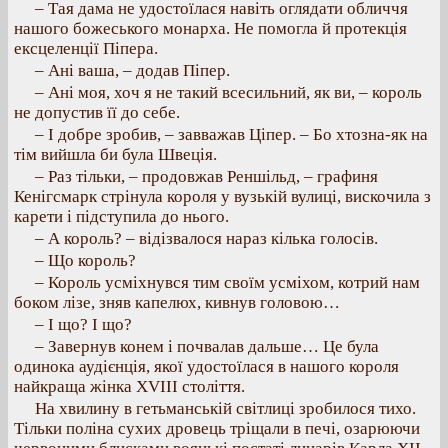
– Тая дама не удостоїлася навіть оглядати обличчя
нашого божеського монарха. Не помогла й протекція
ексцеленції Піпера.
– Ані ваша, – додав Піпер.
– Ані моя, хоч я не такий всесильний, як ви, – король
не допустив її до себе.
– І добре зробив, – завважав Ціпер. – Бо хтозна-як на
тім вийшла би була Швеція.
– Раз тільки, – продовжав Реншільд, – графиня
Кенігсмарк стрінула короля у вузькій вулиці, вискочила з
карети і підступила до нього.
– А король? – відізвалося нараз кілька голосів.
– Що король?
– Король усміхнувся тим своїм усміхом, котрий нам
боком лізе, зняв капелюх, кивнув головою…
– І що? І що?
– Завернув конем і почвалав дальше… Це була
одинока аудієнція, якої удостоїлася в нашого короля
найкраща жінка XVIII століття.
На хвилину в гетьманській світлиці зробилося тихо.
Тільки поліна сухих дровець тріщали в печі, озарюючи