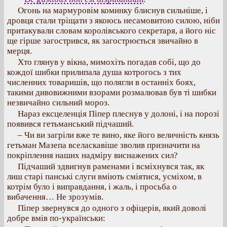
Огонь на мармуровім коминку блиснув сильніше, і
дровця стали тріщати з якоюсь несамовитою силою, ніби
притакували словам королівського секретаря, а його ніс
ще гірше загострився, як загострюється звичайно в
мерця.
Хто глянув у вікна, мимохіть погадав собі, що до
кождої шибки прилипала душа котрогось з тих
численних товаришів, що полягли в останніх боях,
такими дивовижними взорами розмалював був ті шибки
незвичайно сильний мороз.
Нараз ексцеленція Піпер плеснув у долоні, і на порозі
появився гетьманський підчаший.
– Чи ви загріли вже те вино, яке його величність князь
гетьман Мазепа вселаскавіше зволив призначити на
покріплення наших надміру виснажених сил?
Підчаший здвигнув раменами і всміхнувся так, як
лиш старі панські слуги вміють сміятися, усміхом, в
котрім було і виправдання, і жаль, і просьба о
вибачення… Не зрозумів.
Піпер звернувся до одного з офіцерів, який доволі
добре вмів по-українськи: