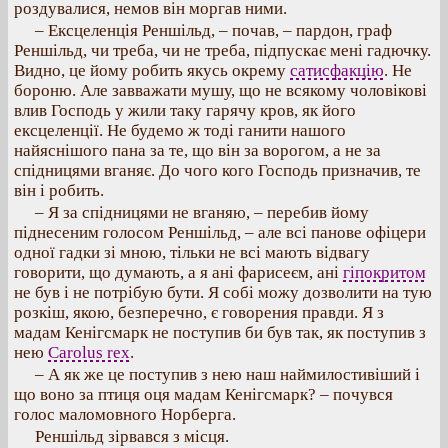
роздувалися, немов він моргав ними.
– Ексцеленція Реншільд, – почав, – пардон, граф
Реншільд, чи треба, чи не треба, підпускає мені гадючку.
Видно, це йому робить якусь окрему
сатисфакцію
. Не
бороню. Але завважати мушу, що не всякому чоловікові
влив Господь у жили таку гарячу кров, як його
ексцеленції. Не будемо ж тоді ганити нашого
найяснішого пана за те, що він за ворогом, а не за
спідницями вганяє. До чого кого Господь призначив, те
він і робить.
– Я за спідницями не вганяю, – перебив йому
піднесеним голосом Реншільд, – але всі панове офіцери
одної гадки зі мною, тільки не всі мають відвагу
говорити, що думають, а я ані фарисеєм, ані
гіпокритом
не був і не потрібую бути. Я собі можу дозволити на тую
розкіш, якою, безперечно, є говорения правди. Я з
мадам Кенігсмарк не поступив би був так, як поступив з
нею
Carolus rex
.
– А як же це поступив з нею наш наймилостивіший і
що воно за птиця оця мадам Кенігсмарк? – почувся
голос маломовного Норберга.
Реншільд зірвався з місця.