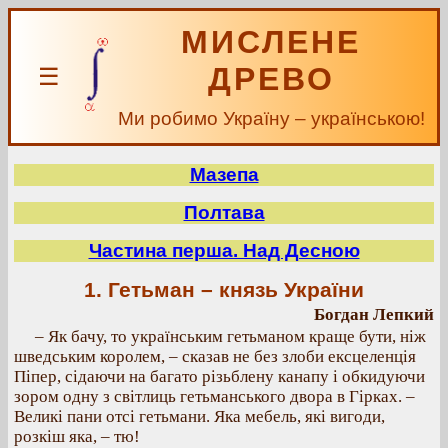
МИСЛЕНЕ
ДРЕВО
☰
Ми робимо Україну – українською!
Мазепа
Полтава
Частина перша. Над Десною
1. Гетьман – князь України
Богдан Лепкий
– Як бачу, то українським гетьманом краще бути, ніж
шведським королем, – сказав не без злоби ексцеленція
Піпер, сідаючи на багато різьблену канапу і обкидуючи
зором одну з світлиць гетьманського двора в Гірках. –
Великі пани отсі гетьмани. Яка мебель, які вигоди,
розкіш яка, – тю!