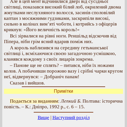
Але в цей мент відчинилися двері від сусідньої
світлиці, показався високий білий лоб, окрилений двома
жмутками неслухняного волосся, засинів споловілий
каптан з мосяжними гудзиками, заскрипіли високі,
сильно в колінах вим’яті чоботи, і котрийсь з офіцерів
крикнув: «Його величність король!»
Всі зірвалися на рівні ноги. Реншільд відскочив від
Піпера, ніби грім ясний вдарив поміж них.
А король наблизився на середину гетьманської
світлиці і, всміхаючися своєю загадочною усмішкою,
кланявся кождому з своїх лицарів зокрема.
– Панове ще не сплять? – питався, ніби їх ножами
колов. А побачивши порожню вазу і срібні чарки кругом
неї, відвернувся: – Добраніч панам!
Сказав і вийшов.
Примітки
Подається за виданням
:
Лепкий Б.
Полтава: історична
повість. – К.: Дніпро, 1992 р., с. 6 – 15.
Вище
|
Наступний розділ