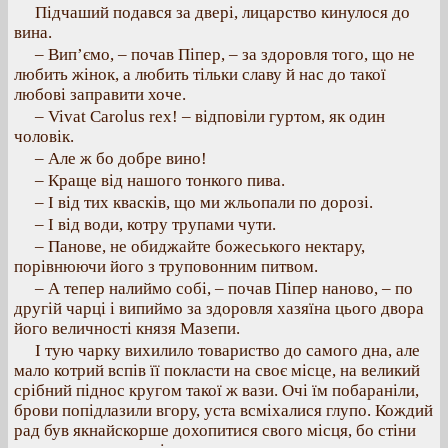
Підчаший подався за двері, лицарство кинулося до
вина.
– Вип’ємо, – почав Піпер, – за здоровля того, що не
любить жінок, а любить тільки славу й нас до такої
любові заправити хоче.
– Vivat Carolus rex! – відповіли гуртом, як один
чоловік.
– Але ж бо добре вино!
– Краще від нашого тонкого пива.
– І від тих квасків, що ми жльопали по дорозі.
– І від води, котру трупами чути.
– Панове, не обиджайте божеського нектару,
порівнюючи його з труповонним питвом.
– А тепер налиймо собі, – почав Піпер наново, – по
другій чарці і випиймо за здоровля хазяїна цього двора
його величності князя Мазепи.
І тую чарку вихилило товариство до самого дна, але
мало котрий вспів її покласти на своє місце, на великий
срібний піднос кругом такої ж вази. Очі їм побараніли,
брови попідлазили вгору, уста всміхалися глупо. Кождий
рад був якнайскорше дохопитися свого місця, бо стіни