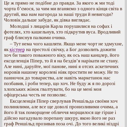
Це ж прямо не подібне до правди. За якого ж ми тоді
чорта б’ємося, за чим ми вганяємо з одного кінця світа в
другий, яка нам нагорода за наші труди й невигоди?
Чоловік дальше забуде, як дівка виглядає.
Молодші з лицарів Карла порушилися на софах і
фотелях, хто кашельнув, хто підкрутив вуса. Вродливий
граф блиснув палкими очима.
– Тут нема чого кашляти. Якщо мене чорт не здмухне,
як
кістнер
на престолі свічку, а Бог дозволить дожити
хоч би такого поважного віку, як ось наш канцлер, його
ексцеленція Піпер, то й я на бездів’я нарікати не стану.
Але нині, даруйте, мої панове, нині я отсих аскетичних
норовів нашому королеві ніяк простити не можу. Не то
панночок до товариства, але навіть маркетанок нас
позбавив, і роби тепер, що хоч. Не буду ж я по дорозі
хлопських жінок гвалтувати, бо на це мені моя
офіцерська честь не позволяє.
Ексцеленція Піпер сверлував Реншільда своїми хоч
полинялими, але все ще доволі пронизливими очима, а
його й так поморщене обличчя морщилося ще гірше і
дійсно нагадувало порепану шкуру, якою його не раз
граф Реншільд прозивав поза очі. До того великі ніздрі