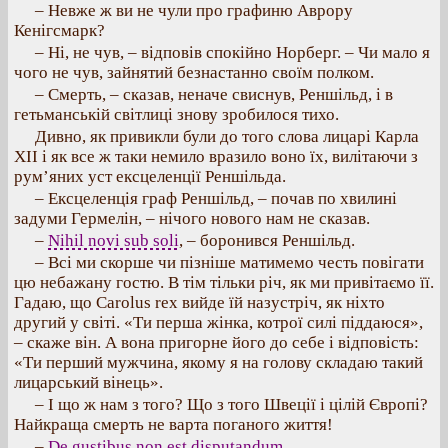
– Невже ж ви не чули про графиню Аврору
Кенігсмарк?
– Ні, не чув, – відповів спокійно Норберг. – Чи мало я
чого не чув, зайнятий безнастанно своїм полком.
– Смерть, – сказав, неначе свиснув, Реншільд, і в
гетьманській світлиці знову зробилося тихо.
Дивно, як привикли були до того слова лицарі Карла
XII і як все ж таки немило вразило воно їх, вилітаючи з
рум’яних уст ексцеленції Реншільда.
– Ексцеленція граф Реншільд, – почав по хвилині
задуми Гермелін, – нічого нового нам не сказав.
–
Nihil novi sub soli
, – боронився Реншільд.
– Всі ми скорше чи пізніше матимемо честь повігати
цю небажану гостю. В тім тільки річ, як ми привітаємо її.
Гадаю, що Carolus rex вийде їй назустріч, як ніхто
другий у світі. «Ти перша жінка, котрої силі піддаюся»,
– скаже він. А вона пригорне його до себе і відповість:
«Ти перший мужчина, якому я на голову складаю такий
лицарський вінець».
– І що ж нам з того? Що з того Швеції і цілій Європі?
Найкраща смерть не варта поганого життя!
–
De gustibus non est disputandum
.