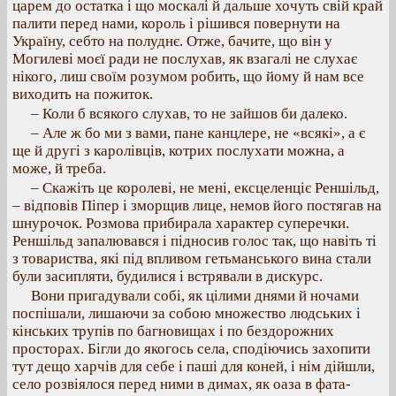
царем до остатка і що москалі й дальше хочуть свій край
палити перед нами, король і рішився повернути на
Україну, себто на полуднє. Отже, бачите, що він у
Могилеві моєї ради не послухав, як взагалі не слухає
нікого, лиш своїм розумом робить, що йому й нам все
виходить на пожиток.
– Коли б всякого слухав, то не зайшов би далеко.
– Але ж бо ми з вами, пане канцлере, не «всякі», а є
ще й другі з каролівців, котрих послухати можна, а
може, й треба.
– Скажіть це королеві, не мені, ексцеленціє Реншільд,
– відповів Піпер і зморщив лице, немов його постягав на
шнурочок. Розмова прибирала характер суперечки.
Реншільд запалювався і підносив голос так, що навіть ті
з товариства, які під впливом гетьманського вина стали
були засипляти, будилися і встрявали в дискурс.
Вони пригадували собі, як цілими днями й ночами
поспішали, лишаючи за собою множество людських і
кінських трупів по багновищах і по бездорожних
просторах. Бігли до якогось села, сподіючись захопити
тут дещо харчів для себе і паші для коней, і нім дійшли,
село розвіялося перед ними в димах, як оаза в фата-