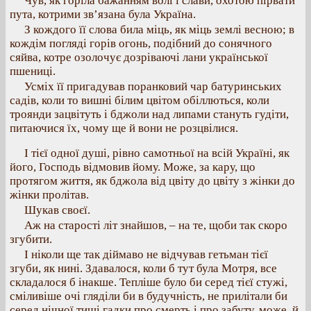
Чув, як горіла бажанням волі і слави, охотою пірвати
пута, котрими зв’язана була Україна.
З кождого її слова била міць, як міць землі весною; в
кождім погляді горів огонь, подібний до сонячного
сяйва, котре озолочує дозріваючі лани української
пшениці.
Усміх її пригадував поранковий чар батуринських
садів, коли то вишні білим цвітом обіллються, коли
троянди зацвітуть і бджоли над липами стануть гудіти,
питаючися їх, чому ще й вони не розцвілися.
І тієї одної душі, рівно самотньої на всій Україні, як
його, Господь відмовив йому. Може, за кару, що
протягом життя, як бджола від цвіту до цвіту з жінки до
жінки пролітав.
Шукав своєї.
Аж на старості літ знайшов, – на те, щоби так скоро
згубити.
І ніколи ще так діймаво не відчував гетьман тієї
згуби, як нині. Здавалося, коли б тут була Мотря, все
складалося б інакше. Тепліше було би серед тієї стужі,
сміливіше очі гляділи би в будучність, не прилітали би
серед нічної тиші гадки про смерть і про забуту, може, й