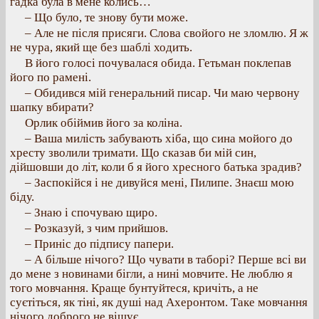
гадка була в мене колись…
– Що було, те знову бути може.
– Але не після присяги. Слова свойого не зломлю. Я ж
не чура, який ще без шаблі ходить.
В його голосі почувалася обида. Гетьман поклепав
його по рамені.
– Обидився мій генеральний писар. Чи маю червону
шапку вбирати?
Орлик обіймив його за коліна.
– Ваша милість забувають хіба, що сина мойого до
хресту зволили тримати. Що сказав би мій син,
дійшовши до літ, коли б я його хресного батька зрадив?
– Заспокійся і не дивуйся мені, Пилипе. Знаєш мою
біду.
– Знаю і спочуваю щиро.
– Розказуй, з чим прийшов.
– Приніс до підпису папери.
– А більше нічого? Що чувати в таборі? Перше всі ви
до мене з новинами бігли, а нині мовчите. Не люблю я
того мовчання. Краще бунтуйтеся, кричіть, а не
суєтіться, як тіні, як душі над Ахеронтом. Таке мовчання
нічого доброго не віщує.