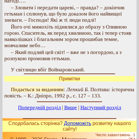
нагоді….
– Зловити і передати цареві, – правда? – докінчив
гетьман і сплюнув, що було доказом його найвищої
зневаги. – Господи! Які ж ті люди подлі!
Його очі мимохіть піднялися до образу з Оливною
горою. Спаситель, як перед хвилиною, так і тепер стояв
навколішках і благальним зором прошибав темне,
мовчаливе небо…
– Який подлий цей світ! – вже не з погордою, а з
розпукою промовив гетьман.
У світлицю вбіг Войнаровський.
Примітки
Подається за виданням
:
Лепкий Б.
Полтава: історична
повість. – К.: Дніпро, 1992 р., с. 127 – 133.
Попередній розділ
|
Вище
|
Наступний розділ
Сподобалась сторінка?
Допоможіть
розвитку нашого
сайту!
Число завантажень : 1