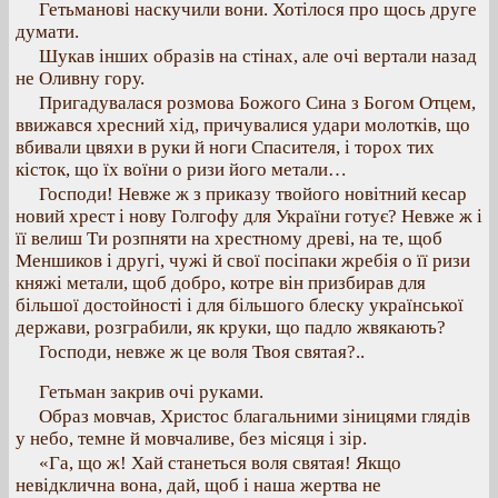
Гетьманові наскучили вони. Хотілося про щось друге
думати.
Шукав інших образів на стінах, але очі вертали назад
не Оливну гору.
Пригадувалася розмова Божого Сина з Богом Отцем,
ввижався хресний хід, причувалися удари молотків, що
вбивали цвяхи в руки й ноги Спасителя, і торох тих
кісток, що їх воїни о ризи його метали…
Господи! Невже ж з приказу твойого новітний кесар
новий хрест і нову Голгофу для України готує? Невже ж і
її велиш Ти розпняти на хрестному древі, на те, щоб
Меншиков і другі, чужі й свої посіпаки жребія о її ризи
княжі метали, щоб добро, котре він призбирав для
більшої достойності і для більшого блеску української
держави, розграбили, як круки, що падло жвякають?
Господи, невже ж це воля Твоя святая?..
Гетьман закрив очі руками.
Образ мовчав, Христос благальними зіницями глядів
у небо, темне й мовчаливе, без місяця і зір.
«Га, що ж! Хай станеться воля святая! Якщо
невідклична вона, дай, щоб і наша жертва не