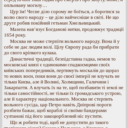
опльовану могилу…
Цур їм! Чесне діло сорому не боїться, а боротися за
волю свого народу – це діло найчесніше в світі. Не що
друге робив покійний гетьман Хмельницький.
Мазепа нав’язує Богданові нитки, продовжує традиції
1654 року.
Москва не може стерпіти вольного народу. Вона й у
себе не дає людям волі. Цілу Європу рада би прибрати
до свого кріпкого кулака.
Династичні традиції, безпідставна гадка, немов то
московські князі є одинокими спадкоємцями своїх
київських попередників, пертимуть москалів до щораз
то нових воєн, поки вони до своєї імперії не влучать не
тільки Києва, але й Волині, Холмщини, Галичини і
Закарпаття. А влучать їх на те, щоб позбавити ті землі не
тільки самостійності, не тільки їх громадського устрою,
але й характеру національного. Москва не стерпить
вольного сусіда, цар Петро навіть Дніпрові пороги
розбити бажає, щоб кораблі зі своїми бандерами
султанові під його закоцюрблений ніс пустити.
Що ж робити тоді, щоб не допустити до такого