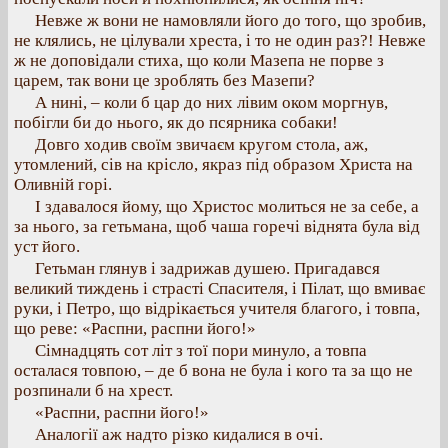
Невже ж вони не намовляли його до того, що зробив,
не клялись, не цілували хреста, і то не один раз?! Невже
ж не доповідали стиха, що коли Мазепа не порве з
царем, так вони це зроблять без Мазепи?
А нині, – коли б цар до них лівим оком моргнув,
побігли би до нього, як до псярника собаки!
Довго ходив своїм звичаєм кругом стола, аж,
утомлений, сів на крісло, якраз під образом Христа на
Оливній горі.
І здавалося йому, що Христос молиться не за себе, а
за нього, за гетьмана, щоб чаша горечі віднята була від
уст його.
Гетьман глянув і задрижав душею. Пригадався
великий тиждень і страсті Спасителя, і Пілат, що вмиває
руки, і Петро, що відрікається учителя благого, і товпа,
що реве: «Распни, распни його!»
Сімнадцять сот літ з тої пори минуло, а товпа
осталася товпою, – де б вона не була і кого та за що не
розпинали б на хрест.
«Распни, распни його!»
Аналогії аж надто різко кидалися в очі.