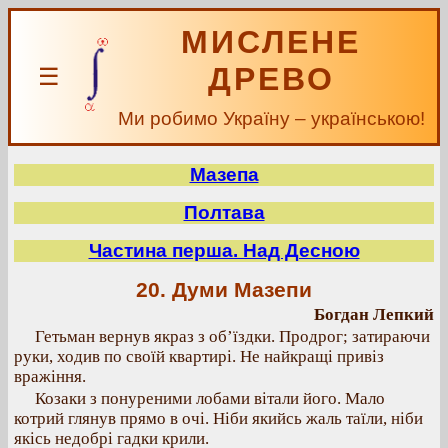
МИСЛЕНЕ
ДРЕВО
☰
Ми робимо Україну – українською!
Мазепа
Полтава
Частина перша. Над Десною
20. Думи Мазепи
Богдан Лепкий
Гетьман вернув якраз з об’їздки. Продрог; затираючи
руки, ходив по своїй квартирі. Не найкращі привіз
вражіння.
Козаки з понуреними лобами вітали його. Мало
котрий глянув прямо в очі. Ніби якийсь жаль таїли, ніби
якісь недобрі гадки крили.