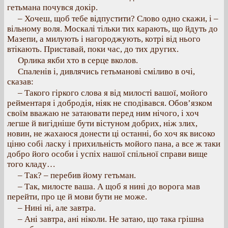
гетьмана почувся докір.
– Хочеш, щоб тебе відпустити? Слово одно скажи, і –
вільному воля. Москалі тільки тих карають, що йдуть до
Мазепи, а милують і нагороджують, котрі від нього
втікають. Приставай, поки час, до тих других.
Орлика якби хто в серце вколов.
Спаленів і, дивлячись гетьманові сміливо в очі,
сказав:
– Такого гіркого слова я від милості вашої, мойого
рейментаря і добродія, ніяк не сподівався. Обов’язком
своїм вважаю не затаювати перед ним нічого, і хоч
легше й вигідніше бути вістуном добрих, ніж злих,
новин, не жахаюся донести ці останні, бо хоч як високо
ціню собі ласку і прихильність мойого пана, а все ж таки
добро його особи і успіх нашої спільної справи вище
того кладу…
– Так? – перебив йому гетьман.
– Так, милосте ваша. А щоб я нині до ворога мав
перейти, про це й мови бути не може.
– Нині ні, але завтра.
– Ані завтра, ані ніколи. Не затаю, що така грішна