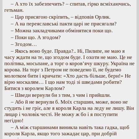
– А хто їх забезпечить? – спитав, гірко всміхаючись,
гетьман.
– Цар присягою скріпить, – відповів Орлик.
– А на переяславські пакти царі не присягали?
– Можна закладчиками обмінятися поки що.
– Поки що. А згодом?
– Згодом…
– Якось воно буде. Правда?.. Ні, Пилипе, не маю я
часу ждати на те, що згодом буде. І охоти не маю. Це не
політика, мосьпане, а торг о коров’ячу шкуру. Україна не
корова. На торг з Петром не поведемо її, не будемо
молотком бити і кричати: «Хто дасть більше, бери!» Не
вірю москалям… І що нам тоді зі шведами робити?
Битися з королем Карлом?
– Шведи вернули би з тим, з чим і прийшли.
– Або й не вернули б. Моїх старшин, може, воно не
студить і не гріє, але я короля Карла на леду не лишу. Він
лицар і чоловік честі. Не можу ж бо і я поступити
негідно!
– А між старшинами виникла навіть така гадка, щоб
короля Карла, якщо того зажадає цар, при добрій