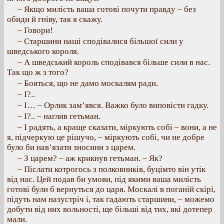
– Якщо милість ваша готові почути правду – без
обиди й гніву, так я скажу.
– Говори!
– Старшини наші сподівалися більшої сили у
шведського короля.
– А шведський король сподівався більше сили в нас.
Так що ж з того?
– Бояться, що не дамо москалям ради.
– І?..
– І… – Орлик зам’явся. Важко було виповісти гадку.
– І?.. – наглив гетьман.
– І радять, а краще сказати, міркують собі – вони, а не
я, підчеркую це рішучо, – міркують собі, чи не добре
було би нав’язати зносини з царем.
– З царем? – аж крикнув гетьман. – Як?
– Післати котрогось з полковників, буцімто він утік
від нас. Цей подав би умови, під якими ваша милість
готові були б вернуться до царя. Москалі в поганій скірі,
підуть нам назустріч і, так гадають старшини, – можемо
добути від них вольності, ще більші від тих, які дотепер
мали.