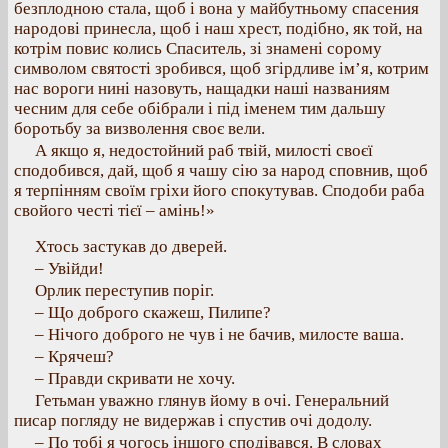
безплодною стала, щоб і вона у майбутньому спасения
народові принесла, щоб і наш хрест, подібно, як той, на
котрім повис колись Спаситель, зі знамені сорому
символом святості зробився, щоб згірдливе ім’я, котрим
нас вороги нині назовуть, нащадки наші названиям
чесним для себе обібрали і під іменем тим дальшу
боротьбу за визволення своє вели.
А якщо я, недостойний раб твій, милості своєї
сподобився, дай, щоб я чашу сію за народ сповнив, щоб
я терпінням своїм гріхи його спокутував. Сподоби раба
свойого честі тієї – амінь!»
Хтось застукав до дверей.
– Увійди!
Орлик переступив поріг.
– Що доброго скажеш, Пилипе?
– Нічого доброго не чув і не бачив, милосте ваша.
– Крячеш?
– Правди скривати не хочу.
Гетьман уважно глянув йому в очі. Генеральний
писар погляду не видержав і спустив очі додолу.
– По тобі я чогось іншого сподівався. В словах