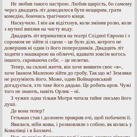
Не любив такого настрою. Любив щирість, бо самому
через двадцять літ доводилося бути нещирим, грати
комедію, боючись трагічного кінця.
Наскучило. І він аж відітхнув, коли змінив ролю, коли
з мутної виплив на чисту воду.
Двадцять літ втриматися на театрі Східної Європи і з
соромом не зійти зі сцени – це було діло, котрого не
довершив ні один із його попередників. Двадцять літ
ходити з машкарою на обличчі, вдавати зовсім когось
іншого, скриваючи себе, – це нелегко.
Тепер, на склоні життя, він хоче виявити своє «я»,
хоче Іваном Мазепою зійти до гробу. Так що ж! Земляки
не розуміють його. Може, один Войнаровський
догадується, хто таке його дядько. Це робить кров. Чужі
того не знають, навіть Орлик – ні.
З чужих одна тільки Мотря читала тайне письмо його
душі.
Де вона тепер?
Гетьман став і долонею прикрив очі, щоб побачити її.
Явилася, ніби жива, і розмовляли з собою, як колись у
Ковалівці і в Бахмачі.