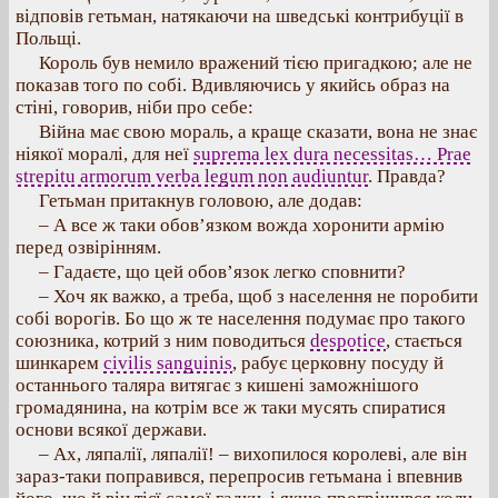
відповів гетьман, натякаючи на шведські контрибуції в
Польщі.
Король був немило вражений тією пригадкою; але не
показав того по собі. Вдивляючись у якийсь образ на
стіні, говорив, ніби про себе:
Війна має свою мораль, а краще сказати, вона не знає
ніякої моралі, для неї
suprema lex dura necessitas… Prae
strepitu armorum verba legum non audiuntur
. Правда?
Гетьман притакнув головою, але додав:
– А все ж таки обов’язком вожда хоронити армію
перед озвірінням.
– Гадаєте, що цей обов’язок легко сповнити?
– Хоч як важко, а треба, щоб з населення не поробити
собі ворогів. Бо що ж те населення подумає про такого
союзника, котрий з ним поводиться
despotice
, стається
шинкарем
civilis sanguinis
, рабує церковну посуду й
останнього таляра витягає з кишені заможнішого
громадянина, на котрім все ж таки мусять спиратися
основи всякої держави.
– Ах, ляпалії, ляпалії! – вихопилося королеві, але він
зараз-таки поправився, перепросив гетьмана і впевнив