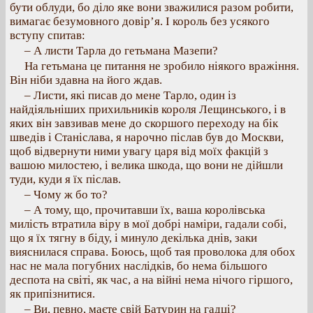
бути облуди, бо діло яке вони зважилися разом робити,
вимагає безумовного довір’я. І король без усякого
вступу спитав:
– А листи Тарла до гетьмана Мазепи?
На гетьмана це питання не зробило ніякого вражіння.
Він ніби здавна на його ждав.
– Листи, які писав до мене Тарло, один із
найдіяльніших прихильників короля Лещинського, і в
яких він завзивав мене до скоршого переходу на бік
шведів і Станіслава, я нарочно післав був до Москви,
щоб відвернути ними увагу царя від моїх факцій з
вашою милостею, і велика шкода, що вони не дійшли
туди, куди я їх післав.
– Чому ж бо то?
– А тому, що, прочитавши їх, ваша королівська
милість втратила віру в мої добрі наміри, гадали собі,
що я їх тягну в біду, і минуло декілька днів, заки
вияснилася справа. Боюсь, щоб тая проволока для обох
нас не мала погубних наслідків, бо нема більшого
деспота на світі, як час, а на війні нема нічого гіршого,
як припізнитися.
– Ви, певно, маєте свій Батурин на гадці?