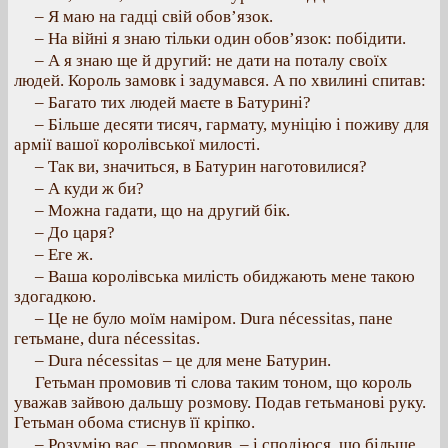
– Я маю на гадці свій обов’язок.
– На війні я знаю тільки один обов’язок: побідити.
– А я знаю ще й другий: не дати на поталу своїх
людей. Король замовк і задумався. А по хвилині спитав:
– Багато тих людей маєте в Батурині?
– Більше десяти тисяч, гармату, муніцію і поживу для
армії вашої королівської милості.
– Так ви, значиться, в Батурин наготовилися?
– А куди ж би?
– Можна гадати, що на другий бік.
– До царя?
– Еге ж.
– Ваша королівська милість обиджають мене такою
здогадкою.
– Це не було моїм наміром. Dura nécessitas, пане
гетьмане, dura nécessitas.
– Dura nécessitas – це для мене Батурин.
Гетьман промовив ті слова таким тоном, що король
уважав зайвою дальшу розмову. Подав гетьманові руку.
Гетьман обома стиснув її кріпко.
– Розумію вас, – промовив, – і сподіюся, що більше