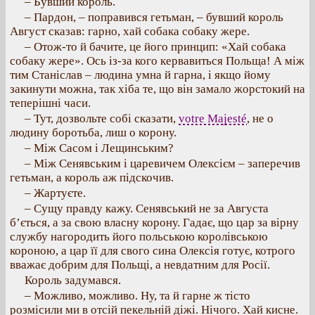
– Бувший король.
– Пардон, – поправився гетьман, – бувший король
Август сказав: гарно, хай собака собаку жере.
– Отож-то й бачите, це його принцип: «Хай собака
собаку жере». Ось із-за кого кервавиться Польща! А між
тим Станіслав – людина умна й гарна, і якщо йому
закинути можна, так хіба те, що він замало жорстокий на
теперішні часи.
– Тут, дозвольте собі сказати,
votre Majesté
, не о
людину боротьба, лиш о корону.
– Між Сасом і Лещинським?
– Між Сенявським і царевичем Олексієм – заперечив
гетьман, а король аж підскочив.
– Жартуєте.
– Сущу правду кажу. Сенявський не за Августа
б’ється, а за свою власну корону. Гадає, що цар за вірну
службу нагородить його польською королівською
короною, а цар її для свого сина Олексія готує, котрого
вважає добрим для Польщі, а невдатним для Росії.
Король задумався.
– Можливо, можливо. Ну, та й гарне ж тісто
розмісили ми в отсій пекельній діжі. Нічого. Хай кисне.