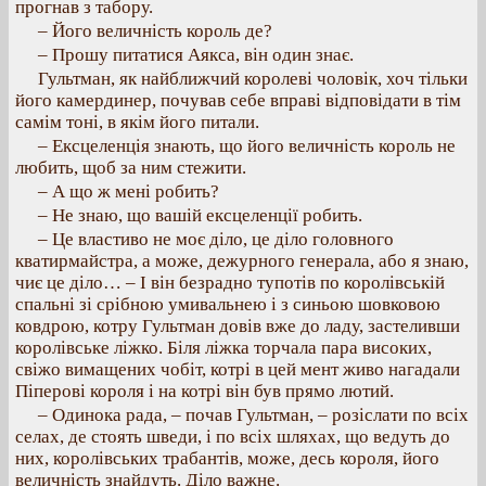
прогнав з табору.
– Його величність король де?
– Прошу питатися Аякса, він один знає.
Гультман, як найближчий королеві чоловік, хоч тільки
його камердинер, почував себе вправі відповідати в тім
самім тоні, в якім його питали.
– Ексцеленція знають, що його величність король не
любить, щоб за ним стежити.
– А що ж мені робить?
– Не знаю, що вашій ексцеленції робить.
– Це властиво не моє діло, це діло головного
кватирмайстра, а може, дежурного генерала, або я знаю,
чиє це діло… – І він безрадно тупотів по королівській
спальні зі срібною умивальнею і з синьою шовковою
ковдрою, котру Гультман довів вже до ладу, застеливши
королівське ліжко. Біля ліжка торчала пара високих,
свіжо вимащених чобіт, котрі в цей мент живо нагадали
Піперові короля і на котрі він був прямо лютий.
– Одинока рада, – почав Гультман, – розіслати по всіх
селах, де стоять шведи, і по всіх шляхах, що ведуть до
них, королівських трабантів, може, десь короля, його
величність знайдуть. Діло важне.