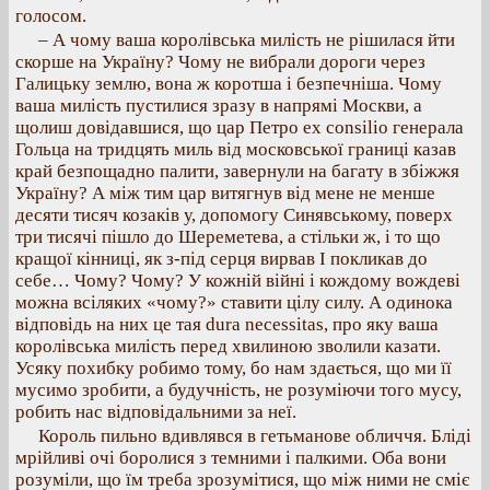
голосом.
– А чому ваша королівська милість не рішилася йти
скорше на Україну? Чому не вибрали дороги через
Галицьку землю, вона ж коротша і безпечніша. Чому
ваша милість пустилися зразу в напрямі Москви, а
щолиш довідавшися, що цар Петро ex consilio генерала
Гольца на тридцять миль від московської границі казав
край безпощадно палити, завернули на багату в збіжжя
Україну? А між тим цар витягнув від мене не менше
десяти тисяч козаків у, допомогу Синявському, поверх
три тисячі пішло до Шереметева, а стільки ж, і то що
кращої кінниці, як з-під серця вирвав І покликав до
себе… Чому? Чому? У кожній війні і кождому вождеві
можна всіляких «чому?» ставити цілу силу. А одинока
відповідь на них це тая dura necessitas, про яку ваша
королівська милість перед хвилиною зволили казати.
Усяку похибку робимо тому, бо нам здається, що ми її
мусимо зробити, а будучність, не розуміючи того мусу,
робить нас відповідальними за неї.
Король пильно вдивлявся в гетьманове обличчя. Бліді
мрійливі очі боролися з темними і палкими. Оба вони
розуміли, що їм треба зрозумітися, що між ними не сміє