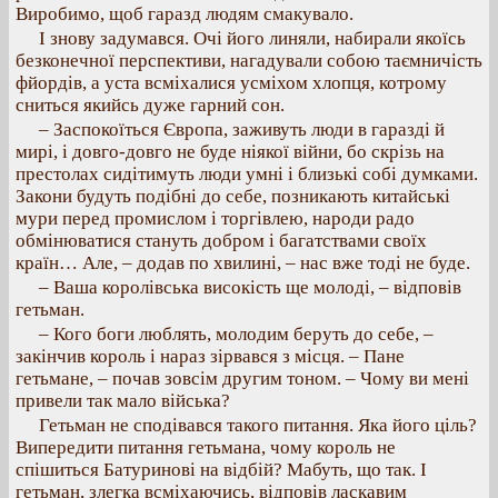
Виробимо, щоб гаразд людям смакувало.
І знову задумався. Очі його линяли, набирали якоїсь
безконечної перспективи, нагадували собою таємничість
фйордів, а уста всміхалися усміхом хлопця, котрому
сниться якийсь дуже гарний сон.
– Заспокоїться Європа, заживуть люди в гаразді й
мирі, і довго-довго не буде ніякої війни, бо скрізь на
престолах сидітимуть люди умні і близькі собі думками.
Закони будуть подібні до себе, позникають китайські
мури перед промислом і торгівлею, народи радо
обмінюватися стануть добром і багатствами своїх
країн… Але, – додав по хвилині, – нас вже тоді не буде.
– Ваша королівська високість ще молоді, – відповів
гетьман.
– Кого боги люблять, молодим беруть до себе, –
закінчив король і нараз зірвався з місця. – Пане
гетьмане, – почав зовсім другим тоном. – Чому ви мені
привели так мало війська?
Гетьман не сподівався такого питання. Яка його ціль?
Випередити питання гетьмана, чому король не
спішиться Батуринові на відбій? Мабуть, що так. І
гетьман, злегка всміхаючись, відповів ласкавим