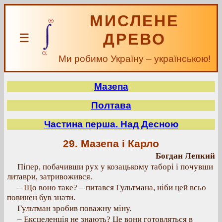
МИСЛЕНЕ
ДРЕВО
☰
Ми робимо Україну – українською!
Мазепа
Полтава
Частина перша. Над Десною
29. Мазепа і Карло
Богдан Лепкий
Піпер, побачивши рух у козацькому таборі і почувши
литаври, затривожився.
– Що воно таке? – питався Гультмана, ніби цей всьо
повинен був знати.
Гультман зробив поважну міну.
– Ексцеленція не знають? Це вони готовляться в