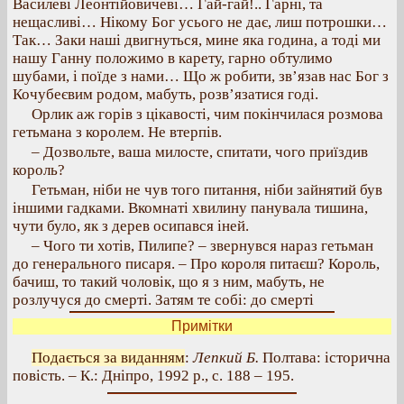
Василеві Леонтійовичеві… Гай-гай!.. Гарні, та
нещасливі… Нікому Бог усього не дає, лиш потрошки…
Так… Заки наші двигнуться, мине яка година, а тоді ми
нашу Ганну положимо в карету, гарно обтулимо
шубами, і поїде з нами… Що ж робити, зв’язав нас Бог з
Кочубеєвим родом, мабуть, розв’язатися годі.
Орлик аж горів з цікавості, чим покінчилася розмова
гетьмана з королем. Не втерпів.
– Дозвольте, ваша милосте, спитати, чого приїздив
король?
Гетьман, ніби не чув того питання, ніби зайнятий був
іншими гадками. Вкомнаті хвилину панувала тишина,
чути було, як з дерев осипався іней.
– Чого ти хотів, Пилипе? – звернувся нараз гетьман
до генерального писаря. – Про короля питаєш? Король,
бачиш, то такий чоловік, що я з ним, мабуть, не
розлучуся до смерті. Затям те собі: до смерті
Примітки
Подається за виданням
:
Лепкий Б.
Полтава: історична
повість. – К.: Дніпро, 1992 р., с. 188 – 195.