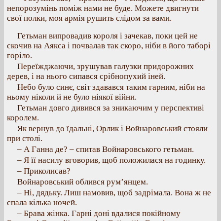
непорозумінь поміж нами не буде. Можете двигнути
свої полки, моя армія рушить слідом за вами.
Гетьман випровадив короля і зачекав, поки цей не
скочив на Аякса і почвалав так скоро, ніби в його таборі
горіло.
Переїжджаючи, зрушував галузки придорожних
дерев, і на нього сипався срібнопухий іней.
Небо було синє, світ здавався таким гарним, ніби на
ньому ніколи й не було ніякої війни.
Гетьман довго дивився за зникаючим у перспективі
королем.
Як вернув до їдальні, Орлик і Войнаровський стояли
при столі.
– А Ганна де? – спитав Войнаровського гетьман.
– Я її насилу вговорив, щоб положилася на годинку.
– Приколисав?
Войнаровський облився рум’янцем.
– Ні, дядьку. Лиш намовив, щоб задрімала. Вона ж не
спала кілька ночей.
– Брава жінка. Гарні доні вдалися покійному