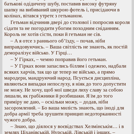
батькові одідичену шубу, поставив високу футряну
шапку на вибиваний шкурою фотель і, присідаючи в
колінах, вітався утретє з гетьманом.
Гетьман відчинив двері до столової і попросив короля
сідати та не погордити убогим походним сніданням.
Король не хотів сісти, поки й гетьман не сів.
– А я отсе з раннього об’їзду, – почав, ніби
виправдовуючись. – Ваша світлість не знають, як постій
деморалізує військо. У Гірці…
– У Гірках, – чемно поправив його гетьман.
– У Гірках вони запаслись біллям і одежею, надбали
всяких харчів, так що це тепер не військо, а прямо
мародери, мандруючий народ. Псується дисципліна,
являються випадки непослуху, я ніяк до того допустити
не можу. Не хочу, щоб мої шведи лиху славу за собою
лишали, як грабіжники й розбишаки. Я їм до того
приміру не даю, – оскільки можу, – додав, ніби
засоромлений. – Бо ваша милість знають, що іноді для
добра армії треба зрушити принцип недоторканності
чужого добра.
– Знаю, що діялося у воєвідствах Хелмінськім… і в
землях Ціханівській, Нурській, Лівській і інших, –