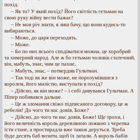
похід.
– Як то? У який похід? Його світлість гетьман на
свою руку війну вести бажає?
– Не моя річ знати, я лиш бачу, що вони кудись-то
вибираються.
– Може, до царя переходять.
– Може.
– Бо по них всього сподіватися можна, це хоробрий
та химерний народ. Але ж бо гетьман чоловік статечний,
він, мабуть, знає, чим це пахне.
– Мабуть, знає, – потвердив Гультман.
– Так тоді як же він може, не порозумівшися з
королем, його милістю, виступати в похід?
– Дійсно, як він може? – і собі дивувався Гультман. А
Піпер побивався дальше.
– Це ж зломання свіжо підписаного договору, це ж
ребелія! До чого ти нас довів, Боже?
– Дійсно, до чого ти нас довів, Боже! Ще трохи, і
його величність король деревляною ложкою з черепка
їсти стане, а простирадла вже також деруться. Треба
буде десять баб возити, щоб їх латали. А король бабів