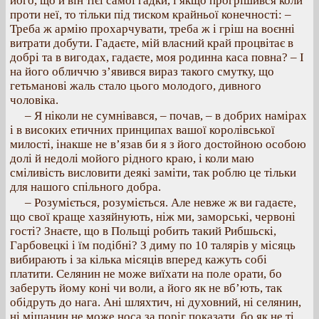
його, що й він тієї самої гадки, і якщо прогрішився коли
проти неї, то тільки під тиском крайньої конечності: –
Треба ж армію прохарчувати, треба ж і гріш на воєнні
витрати добути. Гадаєте, мій власний край процвітає в
добрі та в вигодах, гадаєте, моя родинна каса повна? – І
на його обличчю з’явився вираз такого смутку, що
гетьманові жаль стало цього молодого, дивного
чоловіка.
– Я ніколи не сумнівався, – почав, – в добрих намірах
і в високих етичних принципах вашої королівської
милості, інакше не в’язав би я з його достойною особою
долі й недолі мойого рідного краю, і коли маю
сміливість висловити деякі заміти, так роблю це тільки
для нашого спільного добра.
– Розуміється, розуміється. Але невже ж ви гадаєте,
що свої краще хазяйнують, ніж ми, заморські, червоні
гості? Знаєте, що в Польщі робить такий Рибшьскі,
Гарбовецкі і їм подібні? З диму по 10 талярів у місяць
вибирають і за кілька місяців вперед кажуть собі
платити. Селянин не може виїхати на поле орати, бо
заберуть йому коні чи воли, а його як не вб’ють, так
обідруть до нага. Ані шляхтич, ні духовний, ні селянин,
ні міщанин не може носа за поріг показати, бо як не ті