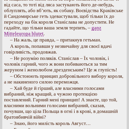
від саса, то тоті від ляса застукають його де-небудь,
облуплять, або вб’ють, як собаку. Воєвідства Краківське
й Сандомирське геть здевастували, щоб тільки їх до
переходу на бік короля Станіслава не допустити. Не
гадайте, що тільки ваша земля терпить, –
ganz
Mitteleuropa blutet
.
– На жаль, це правда, – притакнув гетьман.
А король, попавши у незвичайну для своєї вдачі
говірливість, продовжав.
– Не розумію поляків. Станіслав – Їх чоловік, і
чоловік гарний, чого ж вони побиваються за тим
жеруном і женолюбом дрезденським? Це ж глупість!
– Обстоюють принцип добровільного вибору короля,
а не накиненого силою переможця.
– Хай буде й гірший, але власними голосами
вибраний, ніж кращий, а чужою протекцією
поставлений. Гарний мені принцип! А знаєте, що той,
власними вольними голосами вибраний, сказав,
почувши, що ціла Польща в огні і в крові, в домашній
братовбивчій війні?
– Знаю, його милість король Август…