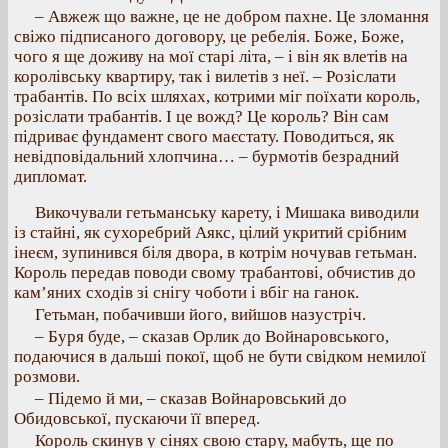
– Авжеж що важне, це не добром пахне. Це зломання
свіжо підписаного договору, це ребелія. Боже, Боже,
чого я ще доживу на мої старі літа, – і він як влетів на
королівську квартиру, так і вилетів з неї. – Розіслати
трабантів. По всіх шляхах, котрими міг поїхати король,
розіслати трабантів. І це вожд? Це король? Він сам
підриває фундамент свого маєстату. Поводиться, як
невідповідальний хлопчина… – бурмотів безрадний
дипломат.
Викочували гетьманську карету, і Мишака виводили
із стайні, як сухоребрий Аякс, цілий укритий срібним
інеєм, зупинився біля двора, в котрім ночував гетьман.
Король передав поводи свому трабантові, обчистив до
кам’яних сходів зі снігу чоботи і вбіг на ганок.
Гетьман, побачивши його, вийшов назустріч.
– Буря буде, – сказав Орлик до Войнаровського,
подаючися в дальші покої, щоб не бути свідком немилої
розмови.
– Підемо й ми, – сказав Войнаровський до
Обидовської, пускаючи її вперед.
Король скинув у сінях свою стару, мабуть, ще по