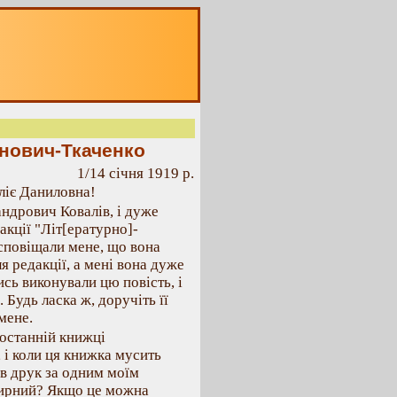
нович-Ткаченко
1/14 січня 1919 р.
ліє Даниловна!
ндрович Ковалів, і дуже
кції "Літ[ературно]-
 сповіщали мене, що вона
ля редакції, а мені вона дуже
ись виконували цю повість, і
 Будь ласка ж, доручіть її
 мене.
 останній книжці
, і коли ця книжка мусить
 в друк за одним моїм
 Мирний? Якщо це можна