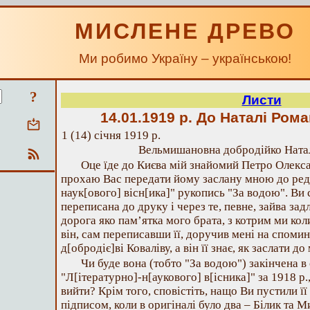
МИСЛЕНЕ ДРЕВО
Ми робимо Україну – українською!
?
Листи
14.01.1919 р.
До Наталі Рома
1 (14) січня 1919 р.
Вельмишановна добродійко Ната
Оце їде до Києва мій знайомий Петро Олекса
прохаю Вас передати йому заслану мною до реда
наук[ового] вісн[ика]" рукопись "За водою". Ви
переписана до друку і через те, певне, зайва зад
дорога яко пам’ятка мого брата, з котрим ми кол
він, сам переписавши її, доручив мені на спомин.
д[обродіє]ві Коваліву, а він її знає, як заслати до
Чи буде вона (тобто "За водою") закінчена в
"Л[ітературно]-н[аукового] в[існика]" за 1918 р.
вийти? Крім того, сповістіть, нащо Ви пустили її
підписом, коли в оригіналі було два – Білик та