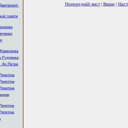
Попередній лист
|
Вище
|
Наст
митрієвої-
ції газети
інченко
інченко
ія
Коваленка
а Рудченка
.
До Петра
Репетіна
Репетіна
Репетіна
андри
Репетіна
Репетіна
а