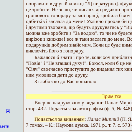
поправити в другій книжці "Л[ітературно]-н[аук
це зробити. Не знаю, чи писав я до редакції про 
грошового гонорару за мої праці, зробила б хоч
одбитків і заслала до мене? Уклінно прохав би це
і другими творами, що будуть друкуватись у "Ві
можна вже зробити з "За водою", то чи не будете 
вирізок з книжки і все ж таки заслати до мене. В
подарунків добрим знайомим. Коли це буде вима
виключіть його з гонорару.
Бажалося б знати і про те, коли хоч приблиз
"Повія" і "Не вгашай духу!". Боюся, коли б це н
"Сіяч" своєчасно приступити до видання тих книж
ним умовився дати до друку.
З глибокою до Вас пошаною
Примітки
Вперше надруковано у виданні: Панас Мирний,
стор. 432. Подається за автографом (ф. 5, № 348)
[2]
Подається за виданням
:
Панас Мирний
(П. Я
7 томах. – К.: Наукова думка, 1971 р., т. 7, с. 573
азети