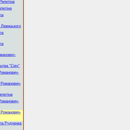
Репетіна
петіна
ла
 Левицького
ла
ла
манович-
цтва "Сіяч"
Романович-
 Романович-
епетіна
Романович-
 Романович-
ла Рудченка