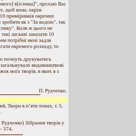
ового] в[існика]", прохаю Вас
те, щоб вона, окрім
 10 примірників окремих
 зробити як з "За водою", так
снику". Коли ж цього не
такі ласкаві заказати 10
они потрібні мені задля
гати окремого розходу, то
но почнуть друкуватись
е загальмувало видавництвові
ок моїх творів, в яких я з
П. Рудченко.
 Твори в п’яти томах, т. 5,
.
. Рудченко) Зібрання творів у
 – 574.