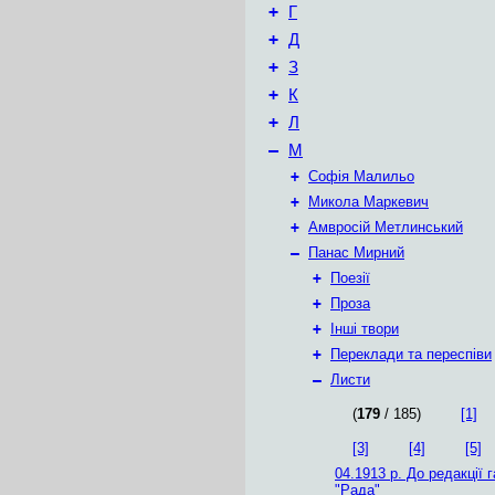
+
Г
+
Д
+
З
+
К
+
Л
–
М
+
Софія Малильо
+
Микола Маркевич
+
Амвросій Метлинський
–
Панас Мирний
+
Поезії
+
Проза
+
Інші твори
+
Переклади та переспіви
–
Листи
(
179
/ 185)
[1]
[3]
[4]
[5]
04.1913 р.
До редакції г
"Рада"