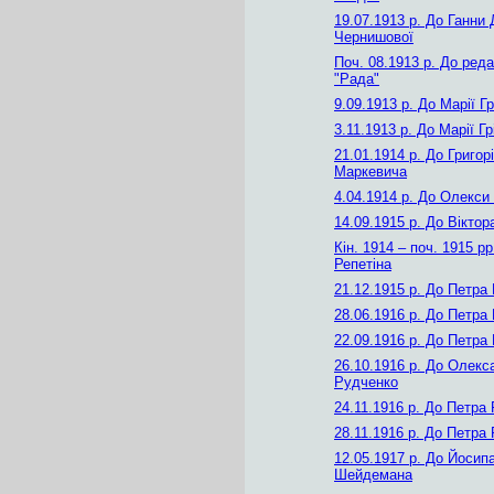
19.07.1913 р.
До Ганни Д
Чернишової
Поч. 08.1913 р.
До редак
"Рада"
9.09.1913 р.
До Марії Гр
3.11.1913 р.
До Марії Гр
21.01.1914 р.
До Григор
Маркевича
4.04.1914 р.
До Олекси 
14.09.1915 р.
До Віктор
Кін. 1914 – поч. 1915 рр
Репетіна
21.12.1915 р.
До Петра 
28.06.1916 р.
До Петра 
22.09.1916 р.
До Петра 
26.10.1916 р.
До Олекс
Рудченко
24.11.1916 р.
До Петра 
28.11.1916 р.
До Петра 
12.05.1917 р.
До Йосип
Шейдемана