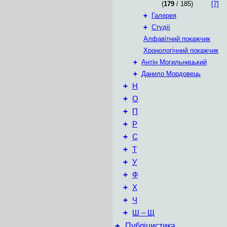
(
179
/ 185)
[7]
+
Галерея
+
Студії
Алфавітний покажчик
Хронологічний покажчик
+
Антін Могильницький
+
Данило Мордовець
+
Н
+
О
+
П
+
Р
+
С
+
Т
+
У
+
Ф
+
Х
+
Ч
+
Ш – Щ
+
Публіцистика