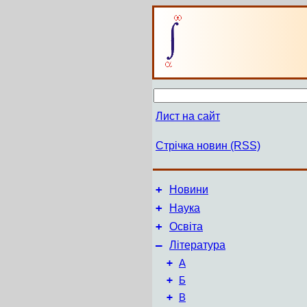
Лист на сайт
Стрічка новин (RSS)
+
Новини
+
Наука
+
Освіта
–
Література
+
А
+
Б
+
В