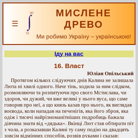
МИСЛЕНЕ
ДРЕВО
☰
Ми робимо Україну – українською!
Іду на вас
16. Власт
Юліан Опільський
Протягом кількох слідуючих днів Калина не залишала
Люта ні хвилі одного. Наче тінь, ходила за ним слідком,
розмовляючи та розпитуючи про свого Мстислава, чи
здоров, чи дужий, чи вже великі у нього вуса, що саме
говорив про неї, а що князь казав про нього, як виглядав
воєвода, коли нападав на печенігів, яка його зброя, яка
одіж і тисячі найрізноманітніших подробиць бажала
дівчина знати від «дядька». Вкінці Лют став обтирати піт
з чола, а розказавши Калині ту саму подію на двадцять
зовсім відмінних способів, розвів руками і сказав: