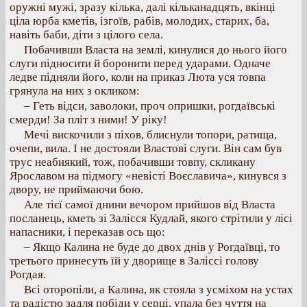
оружні мужі, зразу кілька, далі кільканадцять, вкінці
ціла юрба кметів, ізгоїв, рабів, молодих, старих, ба,
навіть баби, діти з цілого села.
Побачивши Власта на землі, кинулися до нього його
слуги підносити й боронити перед ударами. Одначе
ледве підняли його, коли на приказ Люта уся товпа
грянула на них з окликом:
– Геть відси, заволоки, проч опришки, рогдаївські
смерди! За пліт з ними! У ріку!
Мечі вискочили з піхов, блиснули топори, ратища,
очепи, вила. І не достояли Властові слуги. Він сам був
трус неабиякий, тож, побачивши товпу, скликану
Ярославом на підмогу «невісті Воєславича», кинувся з
двору, не приймаючи бою.
Але тієї самої днини вечором прийшов від Власта
посланець, кметь зі Залісся Кудлай, якого стрітили у лісі
напасники, і переказав ось що:
– Якщо Калина не буде до двох днів у Рогдаївці, то
третього принесуть їй у дворище в Заліссі голову
Рогдая.
Всі оторопіли, а Калина, як стояла з усміхом на устах
та радістю задля побіди у серці, упала без чуття на