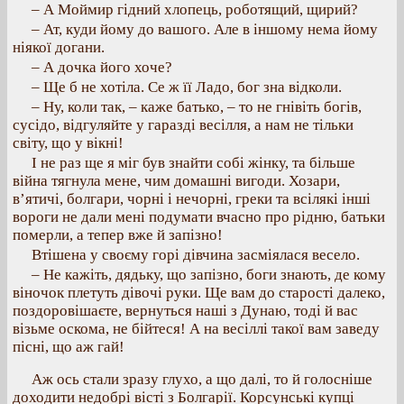
– А Моймир гідний хлопець, роботящий, щирий?
– Ат, куди йому до вашого. Але в іншому нема йому
ніякої догани.
– А дочка його хоче?
– Ще б не хотіла. Се ж її Ладо, бог зна відколи.
– Ну, коли так, – каже батько, – то не гнівіть богів,
сусідо, відгуляйте у гаразді весілля, а нам не тільки
світу, що у вікні!
І не раз ще я міг був знайти собі жінку, та більше
війна тягнула мене, чим домашні вигоди. Хозари,
в’ятичі, болгари, чорні і нечорні, греки та всілякі інші
вороги не дали мені подумати вчасно про рідню, батьки
померли, а тепер вже й запізно!
Втішена у своєму горі дівчина засміялася весело.
– Не кажіть, дядьку, що запізно, боги знають, де кому
віночок плетуть дівочі руки. Ще вам до старості далеко,
поздоровішаєте, вернуться наші з Дунаю, тоді й вас
візьме оскома, не бійтеся! А на весіллі такої вам заведу
пісні, що аж гай!
Аж ось стали зразу глухо, а що далі, то й голосніше
доходити недобрі вісті з Болгарії. Корсунські купці