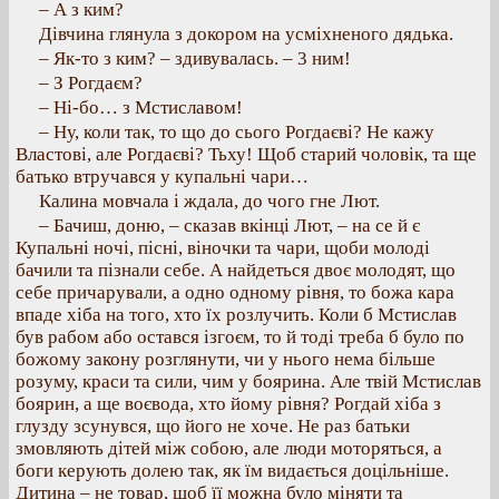
– А з ким?
Дівчина глянула з докором на усміхненого дядька.
– Як-то з ким? – здивувалась. – 3 ним!
– З Рогдаєм?
– Ні-бо… з Мстиславом!
– Ну, коли так, то що до сього Рогдаєві? Не кажу
Властові, але Рогдаєві? Тьху! Щоб старий чоловік, та ще
батько втручався у купальні чари…
Калина мовчала і ждала, до чого гне Лют.
– Бачиш, доню, – сказав вкінці Лют, – на се й є
Купальні ночі, пісні, віночки та чари, щоби молоді
бачили та пізнали себе. А найдеться двоє молодят, що
себе причарували, а одно одному рівня, то божа кара
впаде хіба на того, хто їх розлучить. Коли б Мстислав
був рабом або остався ізгоєм, то й тоді треба б було по
божому закону розглянути, чи у нього нема більше
розуму, краси та сили, чим у боярина. Але твій Мстислав
боярин, а ще воєвода, хто йому рівня? Рогдай хіба з
глузду зсунувся, що його не хоче. Не раз батьки
змовляють дітей між собою, але люди моторяться, а
боги керують долею так, як їм видається доцільніше.
Дитина – не товар, щоб її можна було міняти та