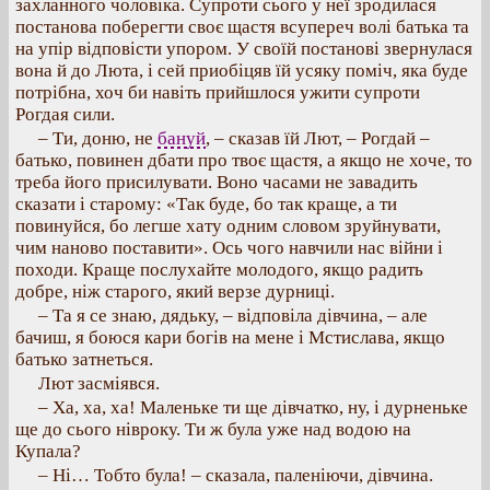
захланного чоловіка. Супроти сього у неї зродилася
постанова поберегти своє щастя всупереч волі батька та
на упір відповісти упором. У своїй постанові звернулася
вона й до Люта, і сей приобіцяв їй усяку поміч, яка буде
потрібна, хоч би навіть прийшлося ужити супроти
Рогдая сили.
– Ти, доню, не
бануй
, – сказав їй Лют, – Рогдай –
батько, повинен дбати про твоє щастя, а якщо не хоче, то
треба його присилувати. Воно часами не завадить
сказати і старому: «Так буде, бо так краще, а ти
повинуйся, бо легше хату одним словом зруйнувати,
чим наново поставити». Ось чого навчили нас війни і
походи. Краще послухайте молодого, якщо радить
добре, ніж старого, який верзе дурниці.
– Та я се знаю, дядьку, – відповіла дівчина, – але
бачиш, я боюся кари богів на мене і Мстислава, якщо
батько затнеться.
Лют засміявся.
– Ха, ха, ха! Маленьке ти ще дівчатко, ну, і дурненьке
ще до сього нівроку. Ти ж була уже над водою на
Купала?
– Ні… Тобто була! – сказала, паленіючи, дівчина.