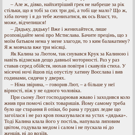
– Але ж, дівко, найхитріший грек не набреше за рік
стільки, що я тобі за сих три дні, а тобі ще мало? Що ж,
хіба почну і я до тебе женихатися, як ось Власт, то,
може, відчепишся!
– Дядьку, дядьку! Вже і женихайтеся, лише
розповідайте мені про Мстислава. Бачите прецінь, що з
моїм батьком нема у мене злагоди, то з ким балакатиму?
Я ж мовчала вже три місяці.
Як Калина за Лютом, так снувався Крук за Калиною і
навіть відзискав дещо давньої моторності. Раз у раз
ставав серед обійстя, нюхав повітря і скавулів стиха. У
місячні ночі йшов під опустілу хатину Воєслава і вив
годинами, сидячи у дверях.
– Німа звірина, – говорив Лют, – а більше у неї
вірності, ніж у не одного чоловіка.
При сьому Лют господарював жваво і заходився коло
жнив при помочі своїх товаришів. Йому самому треба
було ще старання й опіки, бо рана у грудях ледве що
загоїлася і не раз кров показувалася на устах «дядька».
Тоді Калина клала його у постіль, напувала липовим
цвітом, годувала медом і салом і не пускала ні до
женців, ні до возіїв.