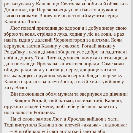
розказували у Каневі, що Святослава побили й облягли в
Доростолі, що Переяславець упав і багато дружини
лягло головами. Знову почав неспокій мучити серця
Калини та Люта.
Лют поволі приходив до здоров’я і добув знову свою
зброю та коня, стріляв з лука, ходив у ліс на лови, а раз
навіть їздив у далекий Червоногород за вістями. Коли
вернувся, застав Калину у сльозах. Рогдай виїхав у
Рогдаївку і велів дівчині збирати усе добро та ладитися і
собі в дорогу. Тоді Лют задумався, почухав потилицю, а
далі послав до Ярослава запитатися поради. Саме коли
обидва радилися у світлиці, перед дворище заїхало
кільканадцять оружних мужів верхи. Бліда з переляку
Калина скрилася за плечі Люта, а в сій хвилі увійшов у
хату Власт.
Він поклонився обом мужам та звернувся до дівчини:
– Боярин Рогдай, твій батько, посилає тобі, Калино,
оружних людей і мене, щоб тебе у безпеці завезти у
його волость Рогдаївку.
На сі слова замовк Лют, а Ярослав вийшов з хати.
Тоді виступила Калина з-за плечей «дядька» і відповіла:
– Я позбираю усі свої достатки і завтра або