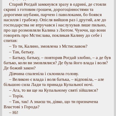
Старий Рогдай замкнувся зразу в одрині, де стояли
скрині з готовим грошем, дорогоцінностями та
дорогими шубами, парчею і паволоками, бо боявся
насилля і грабежу. Опісля вийшов раз і другий, але до
господарства не втручався і наслухував лише пильно,
про що розмовляли Калина з Лютом. Чуючи, що вони
говорять про Мстислава, покликав Калину до себе і
спитав:
– То ти, Калино, змовлена з Мстиславом?
– Так, батьку.
– Батьку, батьку, – повторив Рогдай злобно, – а де був
батько, коли ви змовлялися? Де була його влада і воля?
Де божий закон?
Дівчина спаленіла і склонила голову.
– Великою є влада і воля батька, – відповіла, – але
більшою сила Лади та принада Купальної ночі.
– Ага, то ви ще на Купальному святі зійшлися?
– Торік.
– Так, так! А знаєш ти, дівко, що ти призначена
Властові з Города?
– Ні!