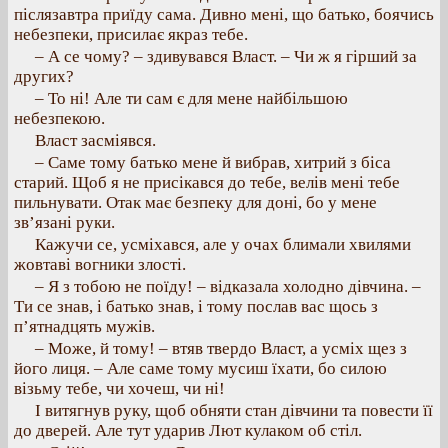
післязавтра приїду сама. Дивно мені, що батько, боячись
небезпеки, присилає якраз тебе.
– А се чому? – здивувався Власт. – Чи ж я гірший за
других?
– То ні! Але ти сам є для мене найбільшою
небезпекою.
Власт засміявся.
– Саме тому батько мене й вибрав, хитрий з біса
старий. Щоб я не присікався до тебе, велів мені тебе
пильнувати. Отак має безпеку для доні, бо у мене
зв’язані руки.
Кажучи се, усміхався, але у очах блимали хвилями
жовтаві вогники злості.
– Я з тобою не поїду! – відказала холодно дівчина. –
Ти се знав, і батько знав, і тому послав вас щось з
п’ятнадцять мужів.
– Може, й тому! – втяв твердо Власт, а усміх щез з
його лиця. – Але саме тому мусиш їхати, бо силою
візьму тебе, чи хочеш, чи ні!
І витягнув руку, щоб обняти стан дівчини та повести її
до дверей. Але тут ударив Лют кулаком об стіл.