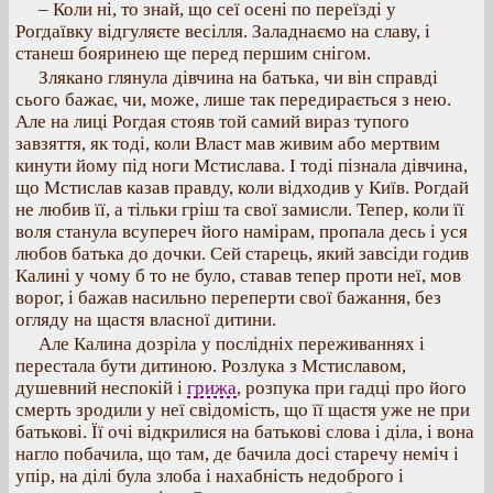
– Коли ні, то знай, що сеї осені по переїзді у
Рогдаївку відгуляєте весілля. Заладнаємо на славу, і
станеш бояринею ще перед першим снігом.
Злякано глянула дівчина на батька, чи він справді
сього бажає, чи, може, лише так передирається з нею.
Але на лиці Рогдая стояв той самий вираз тупого
завзяття, як тоді, коли Власт мав живим або мертвим
кинути йому під ноги Мстислава. І тоді пізнала дівчина,
що Мстислав казав правду, коли відходив у Київ. Рогдай
не любив її, а тільки гріш та свої замисли. Тепер, коли її
воля станула всупереч його намірам, пропала десь і уся
любов батька до дочки. Сей старець, який завсіди годив
Калині у чому б то не було, ставав тепер проти неї, мов
ворог, і бажав насильно переперти свої бажання, без
огляду на щастя власної дитини.
Але Калина дозріла у послідніх переживаннях і
перестала бути дитиною. Розлука з Мстиславом,
душевний неспокій і
грижа
, розпука при гадці про його
смерть зродили у неї свідомість, що її щастя уже не при
батькові. Її очі відкрилися на батькові слова і діла, і вона
нагло побачила, що там, де бачила досі старечу неміч і
упір, на ділі була злоба і нахабність недоброго і