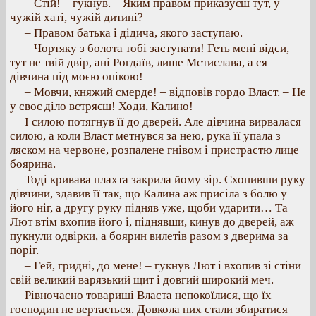
– Стій! – гукнув. – Яким правом приказуєш тут, у
чужій хаті, чужій дитині?
– Правом батька і дідича, якого заступаю.
– Чортяку з болота тобі заступати! Геть мені відси,
тут не твій двір, ані Рогдаїв, лише Мстислава, а ся
дівчина під моєю опікою!
– Мовчи, княжий смерде! – відповів гордо Власт. – Не
у своє діло встряєш! Ходи, Калино!
І силою потягнув її до дверей. Але дівчина вирвалася
силою, а коли Власт метнувся за нею, рука її упала з
ляском на червоне, розпалене гнівом і пристрастю лице
боярина.
Тоді кривава плахта закрила йому зір. Схопивши руку
дівчини, здавив її так, що Калина аж присіла з болю у
його ніг, а другу руку підняв уже, щоби ударити… Та
Лют втім вхопив його і, піднявши, кинув до дверей, аж
пукнули одвірки, а боярин вилетів разом з дверима за
поріг.
– Гей, гридні, до мене! – гукнув Лют і вхопив зі стіни
свій великий варязький щит і довгий широкий меч.
Рівночасно товариші Власта непокоїлися, що їх
господин не вертається. Довкола них стали збиратися