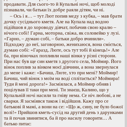
продавати. Для сього-то й Купальні ночі, щоб молоді
пізнавали, чи батьки їх добре раяли дітям, чи ні.
– Ось і я… – тут Лют попив меду з кубка, – мав брати
дочку сусіднього кметя. Але на Купала над водою
підійшов я до хороводу дівчат, побачив свою кралю –
нічого собі! Гарна, моторна, свіжа, як соловейко у лузі.
«Гарно, – думаю собі, – батьки добро вчинили».
Підходжу до неї, заговорюю, женихаюся, вона сміється,
думаю собі: «Гаразд, Люте, ось тут тобі й кінець!» Але
ба, при віночках попливли наші вінки у різні сторони.
При нас був ще син кметя з другого села, Моймир. Його
вінок поплив за вінком моєї дівчини, а вона звернулася
до мене і каже: «Бачиш, Люте, хто при мені? Моймир!
Бачиш, чий вінок з моїм на воді сплітається? Моймира!
Туди й мені дорога!» Засміялася, а Моймир обняв і
поцілував її таки при мені. Ти знаєш, Калино, що у
Купальній ночі насили та гніву нема. Се ніч любові, а не
сварки. Я засміявся також і відійшов. Кажу про се
батькові й мамі, а вони на се: «Що ж, сину, не було божої
волі!» Прийшов кметь-сусід на другий день з дарунками
та й почав звинятися, ба й про насилу говорити… А
батько питає: