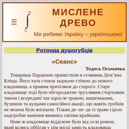
МИСЛЕНЕ
ДРЕВО
☰
Ми робимо Україну – українською!
Ротонда душогубців
«Сеанс»
Тодось Осьмачка
Товариша Парцюню примістили в селянина Дем’яна
Кліща. Його хата стояла задньою стіною до нового
кладовища, а правим причілком до старого. Старе
кладовище тоді було обгороджене трухлявим сторчовим
тином і всередині так заросле травою, вишеньками,
бузиною та кущами самосійної акації, що навіть гробків
не можна було впізнати. Тільки де–не–де із трави сіріло
надгробне каміння якимись своїми крайками.
Нове ж кладовище відділене було від села ровом,
який колись оббігав у цім місці замість кладовища