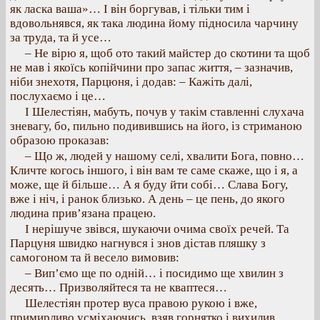
як ласка ваша»… І він боргував, і тільки тим і
вдовольнявся, як така людина йому підносила чарчину
за труда, та й усе…
– Не вірю я, щоб ото такий майстер до скотини та щоб
не мав і якоїсь копійчини про запас життя, – зазначив,
ніби знехотя, Парцюня, і додав: – Кажіть далі,
послухаємо і це…
І Шелестіян, мабуть, почув у такім ставленні слухача
зневагу, бо, пильно подивившись на його, із стриманою
образою проказав:
– Що ж, людей у нашому селі, хвалити Бога, повно…
Кличте когось іншого, і він вам те саме скаже, що і я, а
може, ще й більше… А я буду йти собі… Слава Богу,
вже і ніч, і ранок близько. А день – це пень, до якого
людина прив’язана працею.
І нерішуче звівся, шукаючи очима своїх речей. Та
Парцуня швидко нагнувся і знов дістав пляшку з
самогоном та й весело вимовив:
– Вип’ємо ще по одній… і посидимо ще хвилин з
десять… Призволяйтеся та не кваптеся…
Шелестіян протер вуса правою рукою і вже,
примирливо усміхаючись, взяв горнятко і вихилив