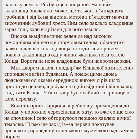
панську землю. Рів був ще панщаний. На новім
кладовищі бовваніло, може, ще тільки з п’ятнадцять
гробиків, і від їх на відстані метрів з п’ятдесят маячив
височезний дубовий хрест. Ним село заклало кладовище
зараз тоді, коли відрізали для його землю.
Висока акація велично зеленіла над високим
почорнілим від негоди сторчовим тином, обкинутим
навколо давнього кладовища, і сходилася з ровом
нового кладовища в одну лінію, яка ішла поза хатою
Кліща. Ворота на нове кладовище були напроти церкви.
Між двором школи і подвір’ям Кліщевої хати зеленів
споришем вигін з будяками. А поміж цими двома
людськими осідками серединою вигону сірів шлях
просто до церкви, що була на одній відстані і від школи,
і від хати Кліща. У його двір був охайний і з криницею
коло перелазу.
Коли товариш Парцюня перейшов у приміщення до
Кліща, у порожню черезсінешню хату, то вже сонце сіло
на спочинок і село обгорнулося першою хвилею нічної
темряви. Тілько ще захід із–за церкви показував
прозолоть, проведену тоненькою смужечкою над самим
обрієм.