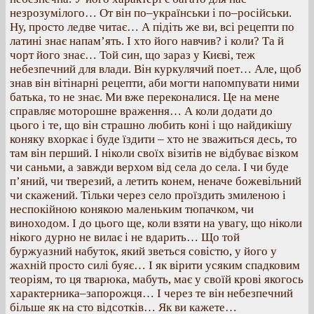
незрозумілого… От він по–українськи і по–російськи.
Ну, просто ледве читає… А підіть же ви, всі рецепти по
латині знає напам’ять. І хто його навчив? і коли? Та й
чорт його знає… Той син, що зараз у Києві, теж
небезпечний для влади. Він куркулячий поет… Але, щоб
знав він вітінарні рецепти, аби могти напомпувати ними
батька, то не знає. Ми вже переконалися. Це на мене
справляє моторошне враження… А коли додати до
цього і те, що він страшно любить коні і що найдикішу
коняку вхоркає і буде їздити – хто не зважиться десь, то
там він перший. І ніколи своїх візитів не відбуває візком
чи саньми, а завжди верхом від села до села. І чи буде
п’яний, чи тверезий, а летить конем, неначе божевільний
чи скажений. Тільки через село проїздить змиленою і
неспокійною конякою маленьким тюпачком, чи
виноходом. І до цього ще, коли взяти на увагу, що ніколи
нікого дурно не вилає і не вдарить… Що той
буржуазний набуток, який зветься совістю, у його у
жахній просто силі буяє… І як вірити усяким спадковим
теоріям, то ця тварюка, мабуть, має у своїй крові якогось
характерника–запорожця… І через те він небезпечний
більше як на сто відсотків… Як ви кажете…