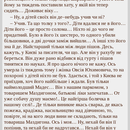
йому за тиждень поставили хату, у якій він тепер
сидить… Доживає віку…
– Ну, а дітей своїх він де–небудь учив чи ні?
– Учив. Та що толку з того?.. Діти вдалися не в його…
Діти його – це просто солома… Ніхто ні до чого не
придатний. Було в його їх шестеро, то одного убили
більшовики, а дві дочки заміж вийшли… А інші хто його
зна й де. Найстарший тільки між люди пішов. Десь,
кажуть, у Києві за писателя, чи що. Але він у рахубу не
береться. Він дуже рано відбився від гурту і пішов
тинятися по науках. Я про цього нічого не кажу. Ось
умерла із тиждень тому і жінка Овсія Юхимовича, то на
похороні з дітей ніхто не був. Здається, і той з Києва не
приїздив, хоч його найбільше і ждали. Був тільки
наймолодший Мадес… Він з нашим паркомом, з
товаришем Маздигоном, батькові ліки запечатав… От
уже собачу душу маємо!.. Це найгірша болячка в
нашому селі!.. Де тільки виникне якась сварка, де якась
пожежа, крадіжка, насильництво над дівчиною, то,
повірте, ні на кого люди вини не складають, тільки на
товариша Маздигона. Ось і моя… Ну, нехай би він її
попінив, та нехай би не надругався… Нехай би він у