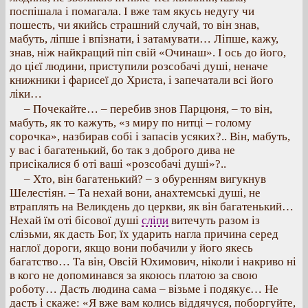
поспішала і помагала. І вже там якусь недугу чи
пошесть, чи якийсь страшний случай, то він знав,
мабуть, ліпше і впізнати, і затамувати… Ліпше, кажу,
знав, ніж найкращий піп свій «Очинаш». І ось до його,
до цієї людини, приступили розсобачі душі, неначе
книжники і фарисеї до Христа, і запечатали всі його
ліки…
– Почекайте… – перебив знов Парцюня, – то він,
мабуть, як то кажуть, «з миру по нитці – голому
сорочка», назбирав собі і запасів усяких?.. Він, мабуть,
у вас і багатенький, бо так з доброго дива не
присікалися б оті ваші «розсобачі душі»?..
– Хто, він багатенький? – з обуренням вигукнув
Шелестіян. – Та нехай вони, анахтемські душі, не
втраплять на Великдень до церкви, як він багатенький…
Нехай їм оті бісової душі
сліпи
витечуть разом із
слізьми, як дасть Бог, їх ударить нагла причина серед
наглої дороги, якщо вони побачили у його якесь
багатство… Та він, Овсій Юхимович, ніколи і накриво ні
в кого не допоминався за якоюсь платою за свою
роботу… Дасть людина сама – візьме і подякує… Не
дасть і скаже: «Я вже вам колись віддячуся, поборгуйте,