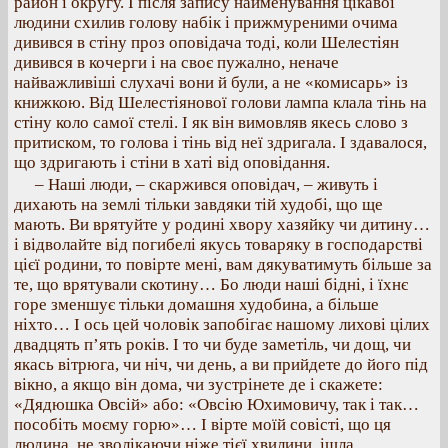
район і округу. І після запису найменування цікавої
людини схилив голову набік і прижмуреними очима
дивився в стіну проз оповідача тоді, коли Шелестіян
дивився в кочерги і на своє пужално, неначе
найважливіші слухачі вони й були, а не «комисарь» із
книжкою. Від Шелестіянової голови лампа клала тінь на
стіну коло самої стелі. І як він вимовляв якесь слово з
притиском, то голова і тінь від неї здригала. І здавалося,
що здригають і стіни в хаті від оповідання.
– Наші люди, – скаржився оповідач, – живуть і
дихають на землі тільки завдяки тій худобі, що ще
мають. Ви врятуйте у родині хвору хазяйку чи дитину…
і відволайте від погибелі якусь товаряку в господарстві
цієї родини, то повірте мені, вам дякуватимуть більше за
те, що врятували скотину… Бо люди наші бідні, і їхнє
горе зменшує тільки домашня худобина, а більше
ніхто… І ось цей чоловік запобігає нашому лихові цілих
двадцять п’ять років. І то чи буде заметіль, чи дощ, чи
якась вітрюга, чи ніч, чи день, а ви прийдете до його під
вікно, а якщо він дома, чи зустрінете де і скажете:
«Дядюшка Овсій» або: «Овсію Юхимовичу, так і так…
пособіть моєму горю»… І вірте моїй совісті, що ця
людина, не зволікаючи ніже тієї хвилини, ішла,