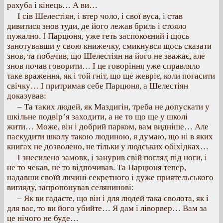
рахуба і кінець… А ви…
І сів Шелестіян, і втер чоло, і свої вуса, і став
дивитися знов туди, де його лежав бриль і стояло
пужално. І Парцюня, уже геть заспокоєний і щось
занотувавши у свою книжечку, смикнувся щось сказати
знов, та побачив, що Шелестіян на його не зважає, але
знов почав говорити… І це говоріння уже справляло
таке враження, як і той гніт, що ще жевріє, коли погасити
свічку… І притримав себе Парцюня, а Шелестіян
доказував:
– Та таких людей, як Маздигін, треба не допускати у
шкільне подвір’я заходити, а не то що ще у школі
жити… Може, він і добрий парком, вам видніше… Але
паскудити школу такою людиною, я думаю, що ні в яких
книгах не дозволено, не тільки у людських обіхідках…
І знесилено замовк, і занурив свій погляд під ноги, і
не то чекав, не то відпочивав. Та Парцюня тепер,
надавши своїй личині секретного і дуже приятельського
вигляду, запропонував селянинові:
– Як ви гадаєте, що він і для людей така сволота, як і
для вас, то ви його убийте… Я дам і ліворвер… Вам за
це нічого не буде…