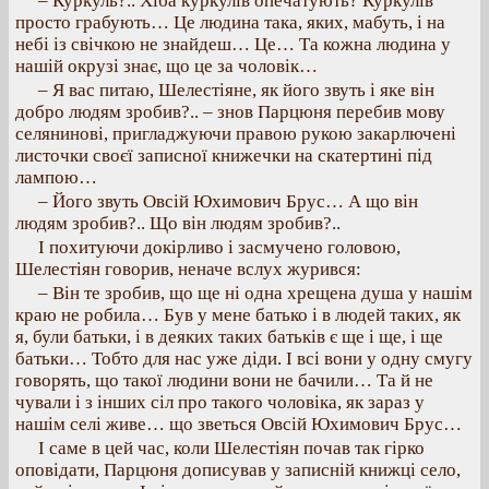
– Куркуль?.. Хіба куркулів опечатують? Куркулів
просто грабують… Це людина така, яких, мабуть, і на
небі із свічкою не знайдеш… Це… Та кожна людина у
нашій окрузі знає, що це за чоловік…
– Я вас питаю, Шелестіяне, як його звуть і яке він
добро людям зробив?.. – знов Парцюня перебив мову
селянинові, пригладжуючи правою рукою закарлючені
листочки своєї записної книжечки на скатертині під
лампою…
– Його звуть Овсій Юхимович Брус… А що він
людям зробив?.. Що він людям зробив?..
І похитуючи докірливо і засмучено головою,
Шелестіян говорив, неначе вслух журився:
– Він те зробив, що ще ні одна хрещена душа у нашім
краю не робила… Був у мене батько і в людей таких, як
я, були батьки, і в деяких таких батьків є ще і ще, і ще
батьки… Тобто для нас уже діди. І всі вони у одну смугу
говорять, що такої людини вони не бачили… Та й не
чували і з інших сіл про такого чоловіка, як зараз у
нашім селі живе… що зветься Овсій Юхимович Брус…
І саме в цей час, коли Шелестіян почав так гірко
оповідати, Парцюня дописував у записній книжці село,