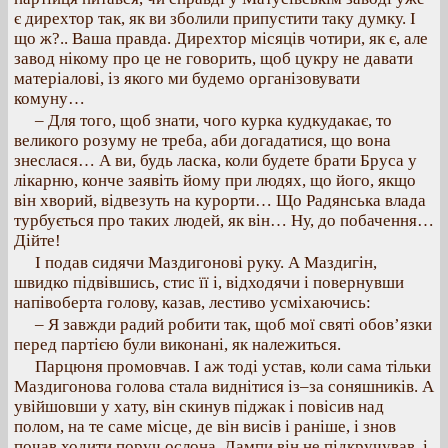
є дирехтор так, як ви зболили припустити таку думку. І
що ж?.. Ваша правда. Дирехтор місяців чотири, як є, але
завод нікому про це не говорить, щоб цукру не давати
матеріалові, із якого ми будемо організовувати
комуну…
– Для того, щоб знати, чого курка кудкудакає, то
великого розуму не треба, аби догадатися, що вона
знеслася… А ви, будь ласка, коли будете брати Бруса у
лікарню, конче заявіть йому при людях, що його, якщо
він хворий, відвезуть на курорти… Що Радянська влада
турбується про таких людей, як він… Ну, до побачення…
Дійте!
І подав сидячи Маздигонові руку. А Маздигін,
швидко підвівшись, стис її і, відходячи і повернувши
напівоберта голову, казав, лестиво усміхаючись:
– Я завжди радий робити так, щоб мої святі обов’язки
перед партією були виконані, як належиться.
Парцюня промовчав. І аж тоді устав, коли сама тільки
Маздигонова голова стала виднітися із–за соняшників. А
увійшовши у хату, він скинув піджак і повісив над
полом, на те саме місце, де він висів і раніше, і знов
почав ходити поруч ослона. Лампи він не підкручував, і