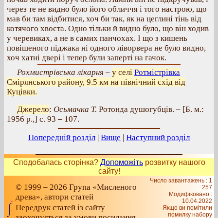
через те не видно було його обличчя і того настрою, що
мав би там відбитися, хоч би так, як на цеглині тінь від
котячого хвоста. Одно тільки й видно було, що він ходив
у черевиках, а не в самих панчохах. І що з кишень
повішеного піджака ні одного ліворвера не було видно,
хоч хатні двері і тепер були заперті на гачок.
Рохмистрівська лікарня
–
у селі
Ротмістрівка
Смірянського району, 9.5 км на північний схід від
Куцівки.
Джерело
:
Осьмачка Т.
Ротонда душогубців. – [Б. м.:
1956 р.,] с. 93 – 107.
Попередній розділ
|
Вище
|
Наступний розділ
Сподобалась сторінка?
Допоможіть
розвитку нашого
сайту!
Число завантажень : 1
© 1999 – 2026 Група «Мисленого
257
Модифіковано :
древа», автори статей
10.04.2022
Передрук статей із сайту
Якщо ви помітили
помилку набору
заохочується за умови посилання