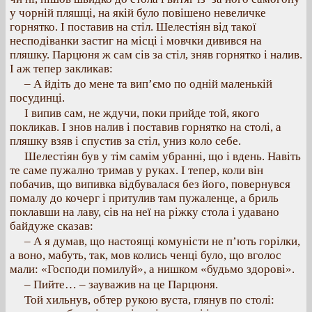
у чорній пляшці, на якій було повішено невеличке
горнятко. І поставив на стіл. Шелестіян від такої
несподіванки застиг на місці і мовчки дивився на
пляшку. Парцюня ж сам сів за стіл, зняв горнятко і налив.
І аж тепер закликав:
– А йдіть до мене та вип’ємо по одній маленькій
посудинці.
І випив сам, не ждучи, поки прийде той, якого
покликав. І знов налив і поставив горнятко на столі, а
пляшку взяв і спустив за стіл, униз коло себе.
Шелестіян був у тім самім убранні, що і вдень. Навіть
те саме пужално тримав у руках. І тепер, коли він
побачив, що випивка відбувалася без його, повернувся
помалу до кочерг і притулив там пужаленце, а бриль
поклавши на лаву, сів на неї на ріжку стола і удавано
байдуже сказав:
– А я думав, що настоящі комуністи не п’ють горілки,
а воно, мабуть, так, мов колись ченці було, що вголос
мали: «Господи помилуй», а нишком «будьмо здорові».
– Пийте… – зауважив на це Парцюня.
Той хильнув, обтер рукою вуста, глянув по столі: