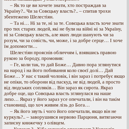
– Як то це ви хочете знати, хто постраждав за
Україну?.. Чи за Совєцьку власть?.. – спитав трохи
збентежено Шелестіян.
– Та ні… Ні за те, ні за те. Совєцька власть хоче знати
про тих старих людей, які не були на війні ні за Україну,
ні за Совєцьку власть, але яких люди шанують чи за
розум, чи за совість, чи, може, і за добре серце… І хоче
їм допомогти…
Шелестіян прояснів обличчям і, взявшись правою
рукою за бороду, промовив:
– Ге, коли так, то дай Боже… Давно пора зглянутися
на народ і на його побивання коло своєї долі… Дай
Боже… У нас є такий чоловік, і він зараз і потребує якщо
не опіки, то оборони від паскуд, не від людей, а просто
від людських сопляків… Він зараз як сирота. Якраз
добре оце, що Совєцька власть зглянулася на наше
лихо… Якраз у його зараз усе опечатали, і він на такім
становищі, що хоч живим лізь до Бога…
– Як його звуть і чого його опечатали, якщо він не
куркуль?.. – заворушився нервово Парцюня, витягаючи
записну книжечку з олівцем.