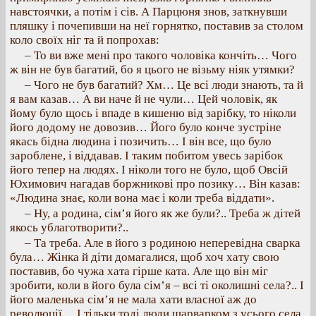
навстоячки, а потім і сів. А Парцюня знов, заткнувши
пляшку і почепивши на неї горнятко, поставив за столом
коло своїх ніг та й попрохав:
– То ви вже мені про такого чоловіка кончіть… Чого
ж він не був багатий, бо я цього не візьму ніяк утямки?
– Чого не був багатий? Хм… Це всі люди знають, та й
я вам казав… А ви наче й не чули… Цей чоловік, як
йому було щось і впаде в кишеню від зарібку, то ніколи
його додому не довозив… Його було конче зустріне
якась бідна людина і позичить… І він все, що було
зароблене, і віддавав. І таким побитом увесь зарібок
його тепер на людях. І ніколи того не було, щоб Овсій
Юхимович нагадав боржникові про позику… Він казав:
«Людина знає, коли вона має і коли треба віддати».
– Ну, а родина, сім’я його як же були?.. Треба ж дітей
якось ублаготворити?..
– Та треба. Але в його з родиною неперевідна сварка
була… Жінка й діти домагалися, щоб хоч хату свою
поставив, бо чужа хата гірше ката. Але що він міг
зробити, коли в його була сім’я – всі ті околишні села?.. І
його маленька сім’я не мала хати власної аж до
революції… І тільки тоді люди шарварком з усього села