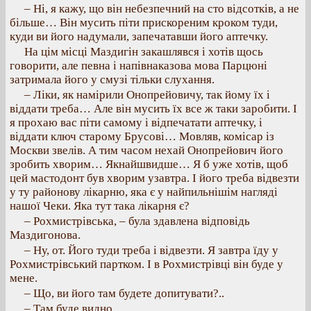
– Ні, я кажу, що він небезпечний на сто відсотків, а не
більше… Він мусить піти прискореним кроком туди,
куди ви його надумали, запечатавши його аптечку.
На цім місці Маздигін закашлявся і хотів щось
говорити, але певна і напівнаказова мова Парцюні
затримала його у смузі тільки слухання.
– Ліки, як намірили Онопрейовичу, так йому їх і
віддати треба… Але він мусить їх все ж таки заробити. І
я прохаю вас піти самому і відпечатати аптечку, і
віддати ключ старому Брусові… Мовляв, комісар із
Москви звелів. А тим часом нехай Онопрейович його
зробить хворим… Якнайшвидше… Я б уже хотів, щоб
цей мастодонт був хворим узавтра. І його треба відвезти
у ту районову лікарню, яка є у найпильнішім нагляді
нашої Чеки. Яка тут така лікарня є?
– Рохмистрівська, – була здавлена відповідь
Маздигонова.
– Ну, от. Його туди треба і відвезти. Я завтра їду у
Рохмистрівський партком. І в Рохмистрівці він буде у
мене.
– Що, ви його там будете допитувати?..
– Там буде видно.