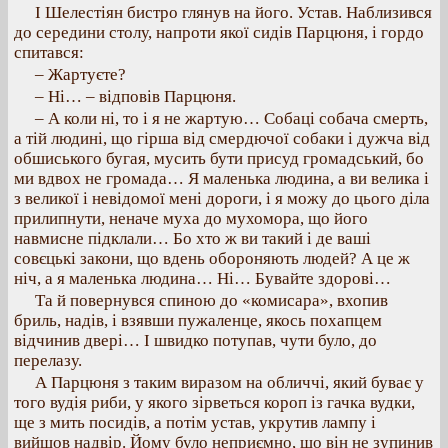
І Шелестіян бистро глянув на його. Устав. Наблизився
до середини столу, напроти якої сидів Парцюня, і гордо
спитався:
– Жартуєте?
– Ні… – відповів Парцюня.
– А коли ні, то і я не жартую… Собаці собача смерть,
а тій людині, що гірша від смердючої собаки і дужча від
обшиського бугая, мусить бути присуд громадський, бо
ми вдвох не громада… Я маленька людина, а ви велика і
з великої і невідомої мені дороги, і я можу до цього діла
прилипнути, неначе муха до мухомора, що його
навмисне підклали… Бо хто ж ви такий і де ваші
совєцькі закони, що вдень обороняють людей? А це ж
ніч, а я маленька людина… Ні… Бувайте здорові…
Та й повернувся спиною до «комисара», вхопив
бриль, надів, і взявши пужаленце, якось похапцем
відчинив двері… І швидко потупав, чути було, до
перелазу.
А Парцюня з таким виразом на обличчі, який буває у
того вудія риби, у якого зірветься короп із гачка вудки,
ще з мить посидів, а потім устав, укрутив лампу і
вийшов надвір. Йому було неприємно, що він не зупинив