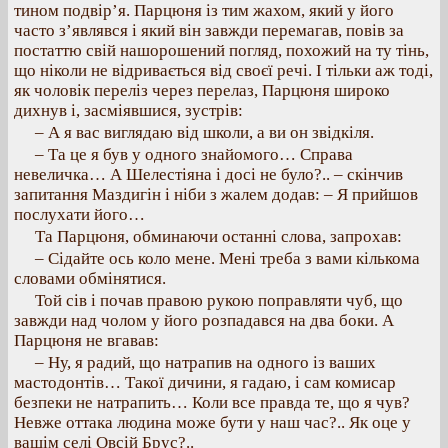
тином подвір’я. Парцюня із тим жахом, який у його
часто з’являвся і який він завжди перемагав, повів за
постаттю свій нашорошений погляд, похожий на ту тінь,
що ніколи не відривається від своєї речі. І тільки аж тоді,
як чоловік переліз через перелаз, Парцюня широко
дихнув і, засміявшися, зустрів:
– А я вас виглядаю від школи, а ви он звідкіля.
– Та це я був у одного знайомого… Справа
невеличка… А Шелестіяна і досі не було?.. – скінчив
запитання Маздигін і ніби з жалем додав: – Я прийшов
послухати його…
Та Парцюня, обминаючи останні слова, запрохав:
– Сідайте ось коло мене. Мені треба з вами кількома
словами обмінятися.
Той сів і почав правою рукою поправляти чуб, що
завжди над чолом у його розпадався на два боки. А
Парцюня не вгавав:
– Ну, я радий, що натрапив на одного із ваших
мастодонтів… Такої дичини, я гадаю, і сам комисар
безпеки не натрапить… Коли все правда те, що я чув?
Невже оттака людина може бути у наш час?.. Як оце у
вашім селі Овсій Брус?..