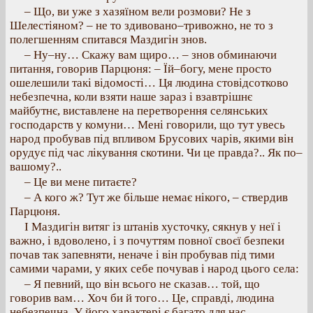
– Що, ви уже з хазяїном вели розмови? Не з
Шелестіяном? – не то здивовано–тривожно, не то з
полегшенням спитався Маздигін знов.
– Ну–ну… Скажу вам щиро… – знов обминаючи
питання, говорив Парцюня: – Їй–богу, мене просто
ошелешили такі відомості… Ця людина стовідсотково
небезпечна, коли взяти наше зараз і взавтрішнє
майбутнє, виставлене на перетворення селянських
господарств у комуни… Мені говорили, що тут увесь
народ пробував під впливом Брусових чарів, якими він
орудує під час лікування скотини. Чи це правда?.. Як по–
вашому?..
– Це ви мене питаєте?
– А кого ж? Тут же більше немає нікого, – ствердив
Парцюня.
І Маздигін витяг із штанів хусточку, сякнув у неї і
важно, і вдоволено, і з почуттям повної своєї безпеки
почав так запевняти, неначе і він пробував під тими
самими чарами, у яких себе почував і народ цього села:
– Я певний, що він всього не сказав… той, що
говорив вам… Хоч би й того… Це, справді, людина
небезпечна. У його характері є багато для нас