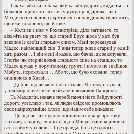
І як хазяйська собака, яку хазяїн ударить, кидається з
більшою щирістю лизати ту руку, що вдарила, так і
Маздигін осередньо скрутився і почав додавати до того,
що вже говорено, ще й таке:
– Коли ви з ним у Рохмистрівці діло матимете, то
візьміть на увагу те, що старий Брус щось у хаті був
закопав із своїм старшим сином. Мені переказував
Мадес, найменший син. З ним тепер живе старий у одній
хаті разом… І він мені й казав, що бачив, як закопували.
І потім, як старий возив старшого сина на станцію, то
Мадес шукав у порунтаному грунті і нічого не знайшов.
Мабуть, переховали… Або те, що було сховане, тепер
опинилося в Києві…
– Добре, що ви мені і це сказали. Матиму на увазі, –
утихомирююче і вже позіхаючи вимовив Парцюня.
Та Маздигін, неначе перебігаючи його байдужості
дорогу, улесливо і так, як люди свідомо промовляють
своє найрозумніше слово, ще й цим себе виказав:
– Це, що ви так чудово поставили справу про таку
жахливу людину, свідчить, що в Москві наші керівники
всі з лойом у голові… І це правда, бо я це одного
партійця питався, чи справді у Матусівськім заводі уже