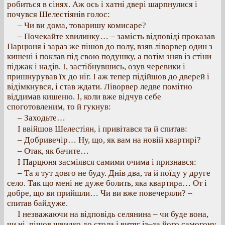
робиться в сінях. Аж ось і хатні двері шарпнулися і
почувся Шелестіянів голос:
– Чи ви дома, товаришу комисаре?
– Почекайте хвилинку… – замість відповіді проказав
Парцюня і зараз же пішов до полу, взяв ліворвер один з
кишені і поклав під свою подушку, а потім зняв із стіни
піджак і надів. І, застібнувшись, озув черевики і
пришнурував їх до ніг. І аж тепер підійшов до дверей і
відімкнувся, і став ждати. Ліворвер ледве помітно
віддимав кишеню. І, коли вже відчув себе
споготовленим, то й гукнув:
– Заходьте…
І ввійшов Шелестіян, і привітався та й спитав:
– Добривечір… Ну, що, як вам на новій квартирі?
– Отак, як бачите…
І Парцюня засміявся самими очима і признався:
– Та я тут довго не буду. Днів два, та й поїду у друге
село. Так що мені не дуже болить, яка квартира… От і
добре, що ви прийшли… Чи ви вже повечеряли? –
спитав байдуже.
І незважаючи на відповідь селянина – чи буде вона,
чи ні, пішов швидко до стола і витяг із–за його самогону