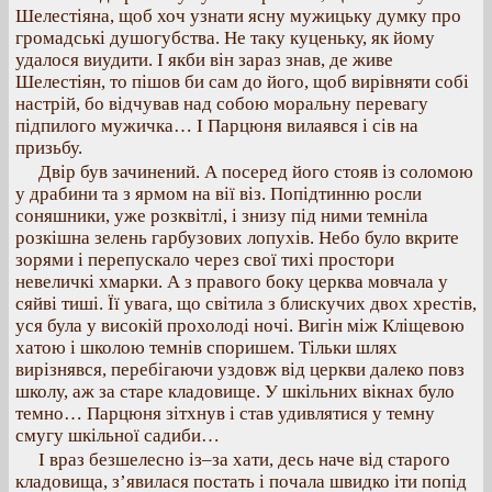
Шелестіяна, щоб хоч узнати ясну мужицьку думку про
громадські душогубства. Не таку куценьку, як йому
удалося виудити. І якби він зараз знав, де живе
Шелестіян, то пішов би сам до його, щоб вирівняти собі
настрій, бо відчував над собою моральну перевагу
підпилого мужичка… І Парцюня вилаявся і сів на
призьбу.
Двір був зачинений. А посеред його стояв із соломою
у драбини та з ярмом на вії віз. Попідтинню росли
соняшники, уже розквітлі, і знизу під ними темніла
розкішна зелень гарбузових лопухів. Небо було вкрите
зорями і перепускало через свої тихі простори
невеличкі хмарки. А з правого боку церква мовчала у
сяйві тиші. Її увага, що світила з блискучих двох хрестів,
уся була у високій прохолоді ночі. Вигін між Кліщевою
хатою і школою темнів споришем. Тільки шлях
вирізнявся, перебігаючи уздовж від церкви далеко повз
школу, аж за старе кладовище. У шкільних вікнах було
темно… Парцюня зітхнув і став удивлятися у темну
смугу шкільної садиби…
І враз безшелесно із–за хати, десь наче від старого
кладовища, з’явилася постать і почала швидко іти попід