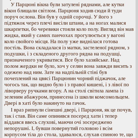
У Парцюні вікна були затулені ряднами, але кутки
вікон блищали світлом. Парцюня ходив сюди й туди
поруч ослона. Він був у одній сорочці. У його з
підтяжок через плечі висіли штани, а на ногах малися
шкарпетки, бо черевики стояли коло полу. Вигляд він мав
жидка, який у самих панчохах прогулюється у вагоні
коло свойого місця. На полу уже виднілася готова
постіль. Вона складалася із матки, застеленої рядном, з
подушки, і з складеного другого рядна на подушці,
призначеного укриватися. Все було хазяйське. Над
полом жердки не було, хоч у селян вона завжди висить з
одежею над ним. Зате на надпільній стіні був
почеплений на цвясі Парцюнин чорний піджачок, але
чогось так, що видно було і з правої кишені, і з лівої по
ліворверу ручками вгору. А на столі світила лампа із
зеленим абажуром, принесена із школи комсомольцем.
Двері в хаті було накинуто на гачок.
І враз рипнули сінешні двері, і Парцюня, як це почув,
так і став. Він саме опинився посеред хати і тепер
віддався ввесь слухові, маючи очі зосереджено
непорушні. І, бувши повернутий головою і всім
корпусом тіла до стола, здавалося, слухав спиною те, що