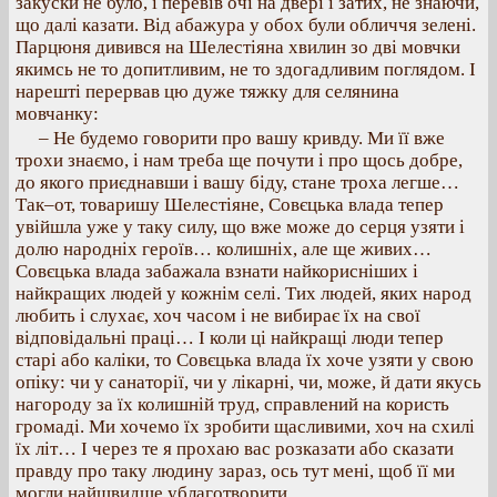
закуски не було, і перевів очі на двері і затих, не знаючи,
що далі казати. Від абажура у обох були обличчя зелені.
Парцюня дивився на Шелестіяна хвилин зо дві мовчки
якимсь не то допитливим, не то здогадливим поглядом. І
нарешті перервав цю дуже тяжку для селянина
мовчанку:
– Не будемо говорити про вашу кривду. Ми її вже
трохи знаємо, і нам треба ще почути і про щось добре,
до якого приєднавши і вашу біду, стане троха легше…
Так–от, товаришу Шелестіяне, Совєцька влада тепер
увійшла уже у таку силу, що вже може до серця узяти і
долю народніх героїв… колишніх, але ще живих…
Совєцька влада забажала взнати найкорисніших і
найкращих людей у кожнім селі. Тих людей, яких народ
любить і слухає, хоч часом і не вибирає їх на свої
відповідальні праці… І коли ці найкращі люди тепер
старі або каліки, то Совєцька влада їх хоче узяти у свою
опіку: чи у санаторії, чи у лікарні, чи, може, й дати якусь
нагороду за їх колишній труд, справлений на користь
громаді. Ми хочемо їх зробити щасливими, хоч на схилі
їх літ… І через те я прохаю вас розказати або сказати
правду про таку людину зараз, ось тут мені, щоб її ми
могли найшвидше ублаготворити…