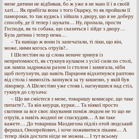
мене дитини не відбивав, бо ж уже я не маю її і в своїй
хаті… Як прибігла вона з того Оцарку, то як пройшли її
памороки, то так кудись і зійшла з двору, що я не доберу
способу, де її тепер і шукати… Ну, пропала, прости
Господи, як та собака, що сказиться і зійде з двору…
Була дитина і тепер нема…
– Та навіщо ж вони їх запечатали, ті ліки, що він,
може, ними когось отруїв?..
І Шелестіян на ці слова неначе зринув із
непритомності, як стукнув кулаком з усієї сили по столі,
аж лампа задрижала разом із столом і замигала, ніби
щоб потухнути, що навіть Парцюня відхитнувся раптово
від стола і мимохіть лапнувся за ту кишеню, у якій був
ліворвер. А Шелестіян уже стояв і, нагнувшися над стіл,
гукнув до слухача:
– Що ви смієтеся з мене, товаришу комисаре, що таке
питаєте?.. Та він кнурця, курки… Та ніякої просто
скотини за все своє лікування поміж людом не то що не
отруїв, а навіть жодної не спаскудив… А ви таке
кажете… До товариша Маздигона підліз отой людський
фершал, Онопрейович, і хоче поживитися ліками… А
тепер ліків достати нігде не можна… І тут всьому