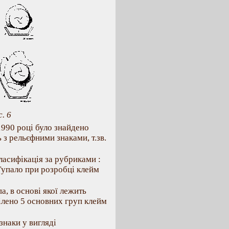
. 6
1990 році було знайдено
 з рельєфними знаками, т.зв.
ласифікація за рубриками :
 Гупало при розробці клейм
, в основі якої лежить
ілено 5 основних груп клейм
знаки у вигляді