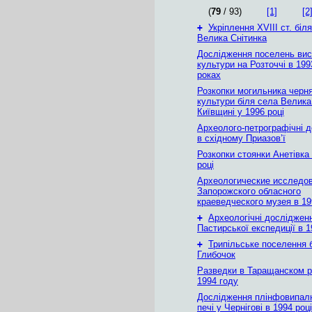
(
79
/ 93)
[1]
[2
+
Укріплення XVIII ст. біл
Велика Снітинка
Дослідження поселень вис
культури на Розточчі в 19
роках
Розкопки могильника черня
культури біля села Велика
Київщині у 1996 році
Археолого-петрографічні 
в східному Приазов’ї
Розкопки стоянки Анетівка 
році
Археологические исследо
Запорожского обласного
краеведческого музея в 19
+
Археологічні досліджен
Пастирської експедиції в 1
+
Трипільське поселення 
Глибочок
Разведки в Таращанском р
1994 году
Дослідження плінфовипал
печі у Чернігові в 1994 році