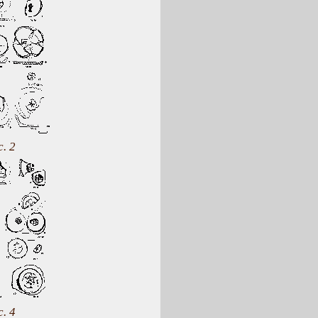
. 2
. 4