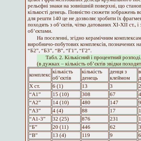
рельєфні знаки на зовнішній поверхні, що станов
кількості денець. Повністю сюжети зображень вс
для решти 140 це не дозволяє зробити їх фрагме
походять з об’єктів, чітко датованих ХІ-XII ст., 
об’єктами.
На поселенні, згідно керамічним комплексам,
виробничо-побутових комплексів, позначених на
“Б2”, “Б3”, “В”, “Г1”, “Г2”.
Табл. 2. Кількісний і процентний розпод
(в дужках – кількість об’єктів звідки походя
кількість
кількість
денця з
в
комплекс
об’єктів
денець
клеймом
X ст.
6 (1)
13
3
“А1”
15 (10)
308
67
“А2”
14 (10)
480
147
“А3”
4 (4)
88
17
“А1-3”
32 (25)
876
231
“Б”
20 (11)
446
62
“В”
13 (4)
119
9