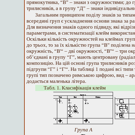
прямокутника, “В” – знаки з окружностями; до 
трилисників, а в групу “Д” – знаки індивідуальн
Загальним принципом поділу знаків за типам
всередині груп є ускладнення основи знака за р
Для визначення знаків одного підвиду, які відр
параметрами, в систематизації клейм використан
Оскільки кількість окружностей на клеймах групи
до трьох, то за їх кількістю група “В” поділена н
окружність, “В'“ – дві окружності, “В''“ – три о
об’єднані в групу “Г”, мають центровану (радіал
композицію. На цій основі група трилисників ро
підгрупи “Г” і “Г'“. На таблиці 1 подані всі типи
групі тип позначено римською цифрою, вид – ар
додається маленька літера.
Табл. 1. Класифікація клейм
Група А