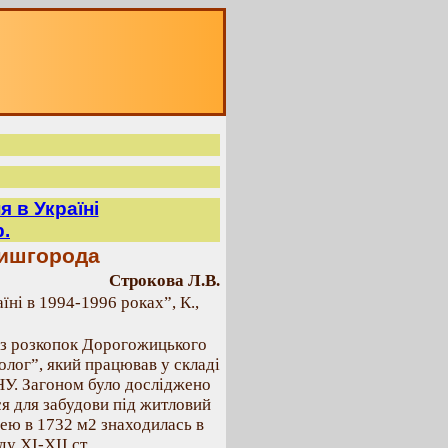
 в Україні
р.
Вишгорода
Строкова Л.В.
їні в 1994-1996 роках”, К.,
и з розкопок Дорогожицького
лог”, який працював у складі
НУ. Загоном було досліджено
я для забудови під житловий
щею в 1732 м2 знаходилась в
у ХІ-XII ст.