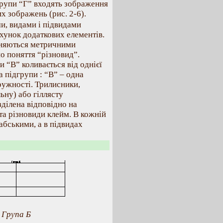
групи “Г” входять зображення
их зображень (рис. 2-6).
и, видами і підвидами
ахунок додаткових елементів.
ізняються метричними
о поняття “різновид”.
 “В” коливається від однієї
а підгрупи : “В” – одна
кружності. Трилисники,
ьну) або гіллясту
зділена відповідно на
 та різновиди клейм. В кожній
абськими, а в підвидах
Група Б