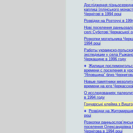
Дослідження пізньосередн
каплиці Іллінського монас
Чернігові в 1994 році
Розвідки на Розточчі в 199
Нові поселення ранньозаліз
селі Суботові Черкаської о
Розкопки могильника Черка
1994 році
Работы украинско-польско
экспедиции у села Рыжано
Черкащине в 1996 году
+
Жилище послемонгольс
времени с поселения в ур
“Яловщина” близ Чернигов
Новые памятники мезолити
времени на юге Черкасско
О исследованиях палеоли
в 1994 году
Гончарські клейма з Вишг
+
Розвідки на Житомирщин
році
Розкопки ранньослов’янсь
поселення Олександрівка І
Чернігова в 1994 році