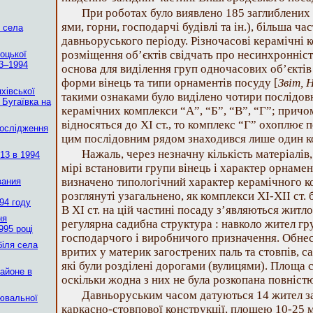
]
При роботах було виявлено 185 заглиблених 
ями, горни, господарчі будівлі та ін.), більша ч
я села
давньоруського періоду. Різночасові керамічні 
розміщення об’єктів свідчать про несинхронніст
оцької
93–1994
основа для виділення груп одночасових об’єктів
форми вінець та типи орнаментів посуду [
Звіт, 
хівської
такими ознаками було виділено чотири послідо
 Бугаївка на
керамічних комплекси “А”, “Б”, “В”, “Г”; причом
відносяться до ХІ ст., то комплекс “Г” охоплює 
дослідження
цим послідовним рядом знаходився лише один ком
Нажаль, через незначну кількість матеріалів,
13 в 1994
мірі встановити групи вінець і характер орнамент
визначено типологічний характер керамічного к
вания
розглянуті узагальнено, як комплекси ХІ-XII ст. 
94 году
В ХІ ст. на цій частині посаду з’являються житло
ня
регулярна садибна структура : навколо жител гр
995 році
господарчого і виробничого призначення. Обнес
біля села
вритих у материк загострених паль та стовпів, с
які були розділені дорогами (вулицями). Площа 
айоне в
оскільки жодна з них не була розкопана повніст
Давньоруським часом датуються 14 жител з
ювальної
каркасно-стовпової конструкції, площею 10-25 м