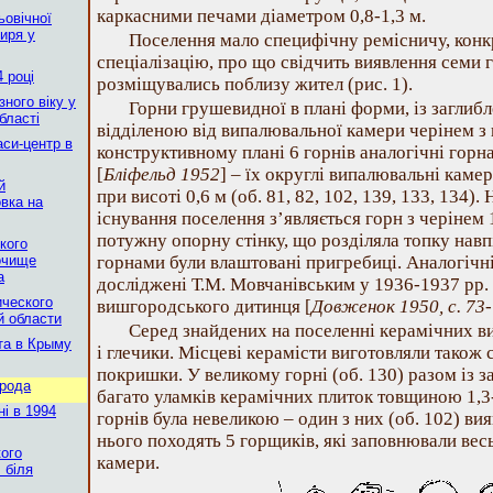
каркасними печами діаметром 0,8-1,3 м.
ьовічної
тиря у
Поселення мало специфічну ремісничу, конк
спеціалізацію, про що свідчить виявлення семи 
4 році
розміщувались поблизу жител (рис. 1).
ного віку у
Горни грушевидної в плані форми, із заглиб
бласті
відділеною від випалювальної камери черінем з
си-центр в
конструктивному плані 6 горнів аналогічні горн
[
Бліфельд 1952
] – їх округлі випалювальні каме
й
при висоті 0,6 м (об. 81, 82, 102, 139, 133, 134)
вка на
існування поселення з’являється горн з черінем 
потужну опорну стінку, що розділяла топку навпі
кого
очище
горнами були влаштовані пригребиці. Аналогічні
а
досліджені Т.М. Мовчанівським у 1936-1937 рр. 
ческого
вишгородського дитинця [
Довженок 1950, с. 73
й области
Серед знайдених на поселенні керамічних 
та в Крыму
і глечики. Місцеві керамісти виготовляли також 
покришки. У великому горні (об. 130) разом із
орода
багато уламків керамічних плиток товщиною 1,3
і в 1994
горнів була невеликою – один з них (об. 102) ви
нього походять 5 горщиків, які заповнювали вес
кого
камери.
 біля