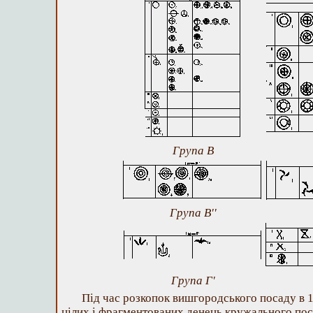
Група В
Група В''
Група Г'
Під час розкопок вишгородського посаду в 1
цілих і фрагментованих денець кружального пос