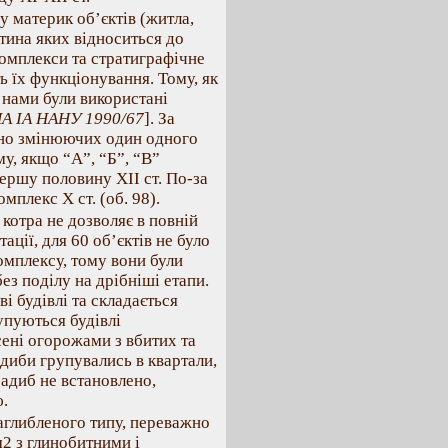
у материк об’єктів (житла,
астина яких відноситься до
комплекси та стратиграфічне
ь їх функціонування. Тому, як
 нами були використані
НА ІА НАНУ 1990/67
]. За
вно змінюючих один одного
у, якщо “А”, “Б”, “В”
першу половину XII ст. По-за
плекс Х ст. (об. 98).
 котра не дозволяє в повній
ації, для 60 об’єктів не було
омплексу, тому вони були
без поділу на дрібніші етапи.
ві будівлі та складається
упуються будівлі
ені огорожами з вбитих та
адиби групувались в квартали,
садиб не встановлено,
ю.
аглибленого типу, переважно
2 з глинобитними і