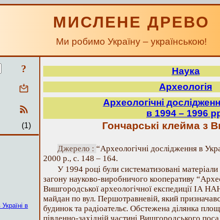
МИСЛЕНЕ ДРЕВО
Ми робимо Україну – українською!
?
Наука
Археологія
Археологічні дослідження
в 1994 – 1996 р
Гончарські клейма з 
(1)
Джерело :
“Археологічні дослідження в Укра
2000 р., с. 148 – 164.
У 1994 році були систематизовані матеріал
загону науково-виробничого кооперативу “Архео
Вишгородської археологічної експедиції ІА НА
майдан по вул. Першотравневій, який призначавс
 Україні в
будинок та радіоательє. Обстежена ділянка пло
південно-західній частині Вишгородського посад