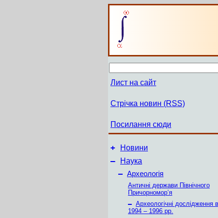
Лист на сайт
Стрічка новин (RSS)
Посилання сюди
+
Новини
–
Наука
–
Археологія
Античні держави Північного
Причорномор’я
–
Археологічні дослідження в
1994 – 1996 рр.