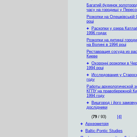
Багатий будинок золотоор
часу на городищі у Пересо
Розкопки на Олешківській С
році
+
Раскопки у озера Катла
1996 годах
Розкопки на дитинці горо
на Волині в 1994 році
Реставрация сосуда из рас
Киеве
+
Охоронні розкопки в Чер
1994 році
+
Исследования у Старос
году
Работы археологической э
КГПУ на правобережной К
1994 году
+
Вишгород і його замовчу
дослідники
(
79
/ 93)
[4]
+
Археометрія
+
Baltic-Pontic Studies