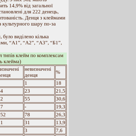
ить 14,9% від загальної
тановлені для 222 денець,
нтованість. Денця з клеймами
і з культурного шару по-за
 було виділено кілька
ми, “А1”, “А2”, “А3”, “Б1”,
іл типів клейм по комплексам
ть клейма)
изначені
невизначені
%
денця
денця
2
1
18
44
23
21,5
92
55
30,6
17
-
19,3
152
78
26,3
31
31
13,9
6
3
7,6