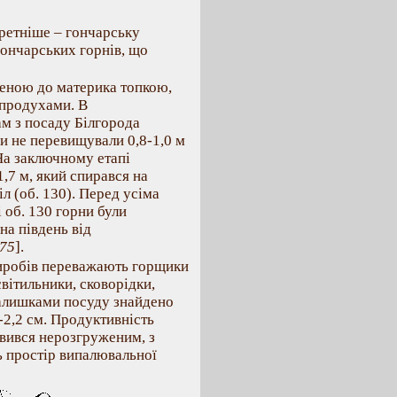
ретніше – гончарську
гончарських горнів, що
леною до материка топкою,
 продухами. В
ам з посаду Білгорода
ри не перевищували 0,8-1,0 м
. На заключному етапі
1,7 м, який спирався на
л (об. 130). Перед усіма
 об. 130 горни були
на південь від
-75
].
виробів переважають горщики
світильники, сковорідки,
 залишками посуду знайдено
-2,2 см. Продуктивність
явився нерозгруженим, з
ь простір випалювальної