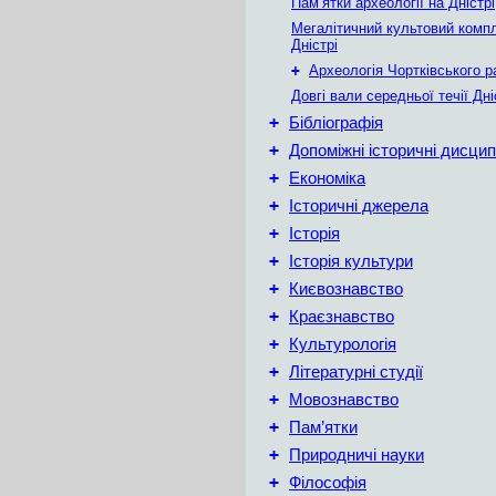
Пам’ятки археології на Дністрі
Мегалітичний культовий комп
Дністрі
+
Археологія Чортківського р
Довгі вали середньої течії Дн
+
Бібліографія
+
Допоміжні історичні дисцип
+
Економіка
+
Історичні джерела
+
Історія
+
Історія культури
+
Києвознавство
+
Краєзнавство
+
Культурологія
+
Літературні студії
+
Мовознавство
+
Пам’ятки
+
Природничі науки
+
Філософія