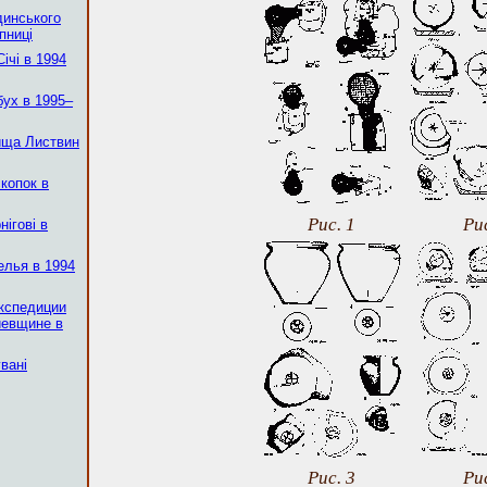
динського
пниці
ічі в 1994
бух в 1995–
дища Листвин
копок в
Рис. 1
Рис
нігові в
елья в 1994
кспедиции
иевщине в
вані
Рис. 3
Рис