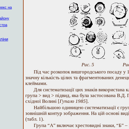
лекс на
айону
істра
ліни
Рис. 5
Рис
Під час розкопок вишгородського посаду у 
значну кількість цілих та фрагментованих денець
клеймами.
Для систематизації цих знаків використана к
група > вид > підвид, яка була застосована В.Д.
східної Волині [
Гупало 1985
].
Найбільшою одиницею систематизації є група
зовнішній контур зображення. На цій основі вид
(табл. 1).
Група “А” включає хрестовидні знаки, “Б” – 