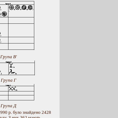
Група В'
Група Г
Група Д
990 р. було знайдено 2428
уду. З них 362 мають