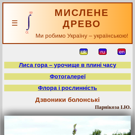
МИСЛЕНЕ
ДРЕВО
☰
Ми робимо Україну – українською!
uk
ru
en
Лиса гора – урочище в плині часу
Фотогалереї
Флора і рослинність
Дзвоники болонські
Парнікоза І.Ю.