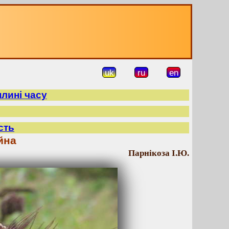
uk
ru
en
плині часу
сть
йна
Парнікоза І.Ю.