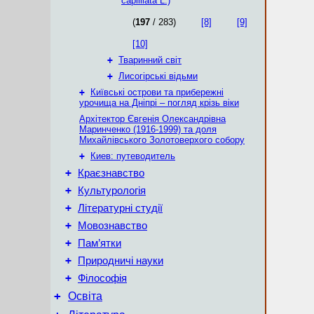
caplillata L.)
(
197
/ 283)
[8]
[9]
[10]
+
Тваринний світ
+
Лисогірські відьми
+
Київські острови та прибережні
урочища на Дніпрі – погляд крізь віки
Архітектор Євгенія Олександрівна
Маринченко (1916-1999) та доля
Михайлівського Золотоверхого собору
+
Киев: путеводитель
+
Краєзнавство
+
Культурологія
+
Літературні студії
+
Мовознавство
+
Пам’ятки
+
Природничі науки
+
Філософія
+
Освіта