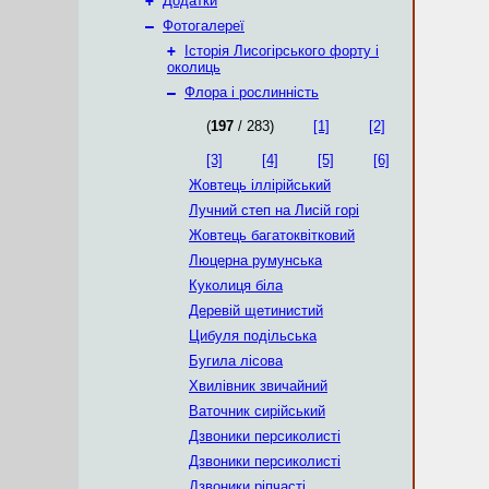
+
Додатки
–
Фотогалереї
+
Історія Лисогірського форту і
околиць
–
Флора і рослинність
(
197
/ 283)
[1]
[2]
[3]
[4]
[5]
[6]
Жовтець іллірійський
Лучний степ на Лисій горі
Жовтець багатоквітковий
Люцерна румунська
Куколиця біла
Деревій щетинистий
Цибуля подільська
Бугила лісова
Хвилівник звичайний
Ваточник сирійський
Дзвоники персиколисті
Дзвоники персиколисті
Дзвоники ріпчасті