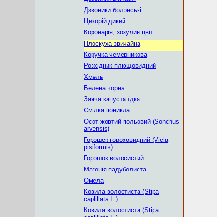
Дзвоники болонські
Цикорій дикий
Коронарія, зозулин цвіт
Плоскуха звичайна
Коручка чемерникова
Розхідник плющовидний
Хмель
Белена чорна
Заяча капуста їдка
Смілка поникла
Осот жовтий польовий (Sonchus
arvensis)
Горошек гороховидний (Vicia
pisiformis)
Горошок волосистий
Магонія падуболиста
Омела
Ковила волостиста (Stipa
caplillata L.)
Ковила волостиста (Stipa