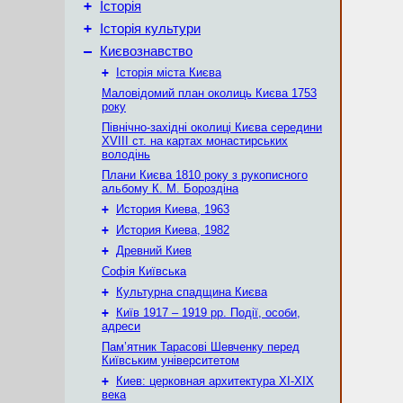
+
Історія
+
Історія культури
–
Києвознавство
+
Історія міста Києва
Маловідомий план околиць Києва 1753
року
Північно-західні околиці Києва середини
XVIII ст. на картах монастирських
володінь
Плани Києва 1810 року з рукописного
альбому К. М. Бороздіна
+
История Киева, 1963
+
История Киева, 1982
+
Древний Киев
Софія Київська
+
Культурна спадщина Києва
+
Київ 1917 – 1919 рр. Події, особи,
адреси
Пам’ятник Тарасові Шевченку перед
Київським університетом
+
Киев: церковная архитектура XI-XIX
века