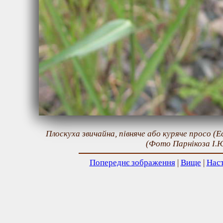
Плоскуха звичайна, півняче або куряче просо (Ec
(Фото Парнікоза І.Ю
Попереднє зображення
|
Вище
|
Нас