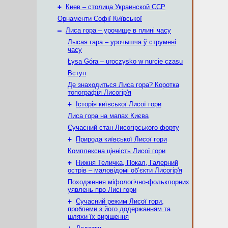
+
Киев – столица Украинской ССР
Орнаменти Софії Київської
–
Лиса гора – урочище в плині часу
Лысая гара – урочышча ў струмені
часу
Łysa Góra – uroczysko w nurcie czasu
Вступ
Де знаходиться Лиса гора? Коротка
топографія Лисогір'я
+
Історія київської Лисої гори
Лиса гора на мапах Києва
Сучасний стан Лисогірського форту
+
Природа київської Лисої гори
Комплексна цінність Лисої гори
+
Нижня Теличка, Покал, Галерний
острів – маловідомі об’єкти Лисогір'я
Походження міфологічно-фольклорних
уявлень про Лисі гори
+
Сучасний режим Лисої гори,
проблеми з його додержанням та
шляхи їх вирішення