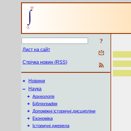
?
Лист на сайт
Стрічка новин (RSS)
+
Новини
–
Наука
+
Археологія
+
Бібліографія
+
Допоміжні історичні дисципліни
+
Економіка
+
Історичні джерела