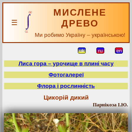
МИСЛЕНЕ
ДРЕВО
☰
Ми робимо Україну – українською!
uk
ru
en
Лиса гора – урочище в плині часу
Фотогалереї
Флора і рослинність
Цикорій дикий
Парнікоза І.Ю.