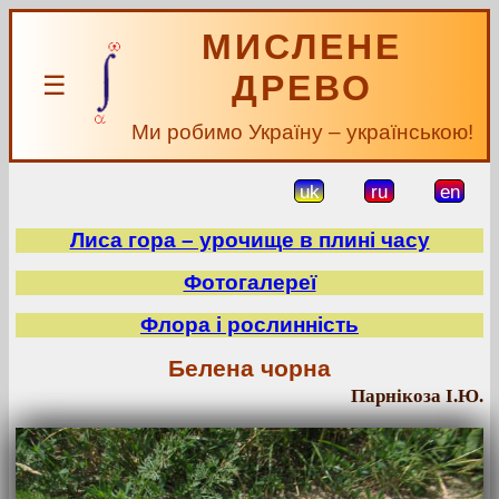
МИСЛЕНЕ
ДРЕВО
☰
Ми робимо Україну – українською!
uk
ru
en
Лиса гора – урочище в плині часу
Фотогалереї
Флора і рослинність
Белена чорна
Парнікоза І.Ю.