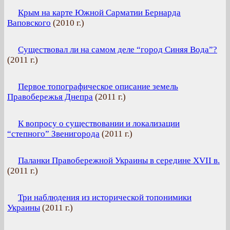
Крым на карте Южной Сарматии Бернарда
Ваповского
(
2010 г.
)
Существовал ли на самом деле “город Синяя Вода”?
(
2011 г.
)
Первое топографическое описание земель
Правобережья Днепра
(
2011 г.
)
К вопросу о существовании и локализации
“степного” Звенигорода
(
2011 г.
)
Паланки Правобережной Украины в середине XVII в.
(
2011 г.
)
Три наблюдения из исторической топонимики
Украины
(
2011 г.
)