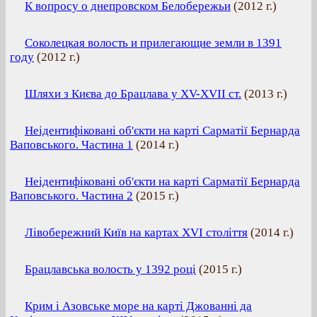
К вопросу о днепровском Белобережьи
(
2012 г.
)
Соколецкая волость и прилегающие земли в 1391
году
(
2012 г.
)
Шляхи з Києва до Брацлава у XV-XVII ст.
(
2013 г.
)
Неідентифіковані об'єкти на карті Сарматії Бернарда
Ваповського. Частина 1
(
2014 г.
)
Неідентифіковані об'єкти на карті Сарматії Бернарда
Ваповського. Частина 2
(
2015 г.
)
Лівобережний Київ на картах XVI століття
(
2014 г.
)
Брацлавська волость у 1392 році
(
2015 г.
)
Крим і Азовське море на карті Джованні да