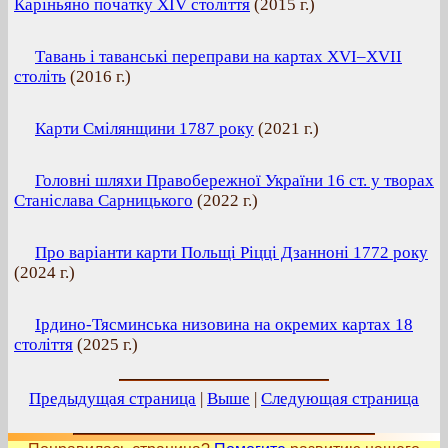
Каріньяно початку XIV століття
(
2015 г.
)
Тавань і таванські переправи на картах XVI–XVII
століть
(
2016 г.
)
Карти Смілянщини 1787 року
(
2021 г.
)
Головні шляхи Правобережної України 16 ст. у творах
Станіслава Сарницького
(
2022 г.
)
Про варіанти карти Польщі Ріцці Дзанноні 1772 року
(
2024 г.
)
Ірдино-Тясминська низовина на окремих картах 18
століття
(
2025 г.
)
Предыдущая страница
|
Выше
|
Следующая страница