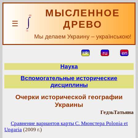
МЫСЛЕННОЕ
ДРЕВО
☰
Мы делаем Украину – українською!
uk
ru
en
Наука
Вспомогательные исторические
дисциплины
Очерки исторической географии
Украины
ГедзьТатьяна
Сравнение вариантов карты С. Мюнстера Polonia et
Ungaria
(
2009 г.
)