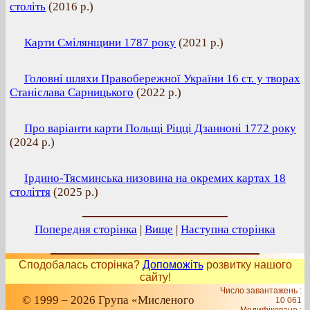
століть
(
2016 р.
)
Карти Смілянщини 1787 року
(
2021 р.
)
Головні шляхи Правобережної України 16 ст. у творах
Станіслава Сарницького
(
2022 р.
)
Про варіанти карти Польщі Ріцці Дзанноні 1772 року
(
2024 р.
)
Ірдино-Тясминська низовина на окремих картах 18
століття
(
2025 р.
)
Попередня сторінка
|
Вище
|
Наступна сторінка
Сподобалась сторінка?
Допоможіть
розвитку нашого
сайту!
Число завантажень :
© 1999 – 2026 Група «Мисленого
10 061