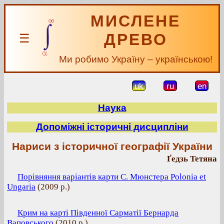
МИСЛЕНЕ
ДРЕВО
☰
Ми робимо Україну – українською!
uk
ru
en
Наука
Допоміжні історичні дисципліни
Нариси з історичної географії України
Ґедзь Тетяна
Порівняння варіантів карти С. Мюнстера Polonia et
Ungaria
(
2009 р.
)
Крим на карті Південної Сарматії Бернарда
Ваповського
(
2010 р.
)