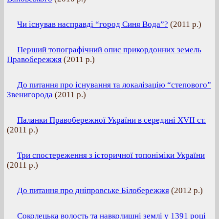
Чи існував насправді “город Синя Вода”?
(
2011 р.
)
Перший топографічний опис прикордонних земель
Правобережжя
(
2011 р.
)
До питання про існування та локалізацію “степового”
Звенигорода
(
2011 р.
)
Паланки Правобережної України в середині XVII ст.
(
2011 р.
)
Три спостереження з історичної топоніміки України
(
2011 р.
)
До питання про дніпровське Білобережжя
(
2012 р.
)
Соколецька волость та навколишні землі у 1391 році