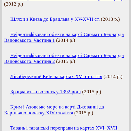
(
2012 р.
)
Шляхи з Києва до Брацлава у XV-XVII ст.
(
2013 р.
)
Неідентифіковані об'єкти на карті Сарматії Бернарда
Ваповського. Частина 1
(
2014 р.
)
Неідентифіковані об'єкти на карті Сарматії Бернарда
Ваповського. Частина 2
(
2015 р.
)
Лівобережний Київ на картах XVI століття
(
2014 р.
)
Брацлавська волость у 1392 році
(
2015 р.
)
Крим і Азовське море на карті Джованні да
Каріньяно початку XIV століття
(
2015 р.
)
Тавань і таванські переправи на картах XVI–XVII