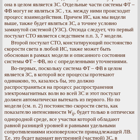
она в целом является ЗС. Отдельные части системы ФТ –
ФВ могут не являться ЗС , т.к. между ними происходит
процесс взаимодействия. Причем ИС, как мы видели
выше, также будет являться ЗС, а точнее условно
замкнутой системой (УЗС). Отсюда следует, что первый
постулат СТО является следствием п.п. 3, 7 модели.
Второй постулат СТО, констатирующий постоянство
скорости света в любой ИС, также может быть
обоснован в рамках модели и описанного состояния
системы ФТ – ФВ, но с определенными уточнениями.
Во-первых, поскольку система ФТ – ФВ в целом
является ЗС, в которой все процессы протекают
одинаково, то, казалось бы, это должно
распространяться на процесс распространения
электромагнитных волн во всей ЗС и этот постулат
должен автоматически вытекать из первого. Но по
модели (см. п. 2) постоянство скорости света, как
показателю интенсивности
W
, будет только в оптически
ij
однородной среде, все участки которой обладают
равной разницей уровней и равными удельными
сопротивлениями изоповерхности принадлежащей ЛВ.
Т.е. это будет вариант внутренней (частной) ЗС, в