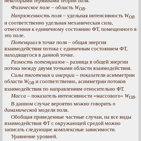
некоторыми терминами теории поля.
Физическое поле
– область
W
.
OB
Напряженность поля
– удельная интенсивность
W
OB
и соответственно удельная механическая сила,
отнесенная к единичному состоянию ФТ, помещенного в
это поле.
Потенциал
в точке поля – общая энергия
взаимодействия потока с единичным состоянием ФТ,
находящегося в данной точке.
Разность потенциалов
– разница в общей энергии
потока между двумя точками области взаимодействия.
Силы тяготения и инерции
– показатели асимметрии
области
W
и соответственно, асимметрии потоков
OB
взаимодействия по направлениям относительно ФТ.
Масса
– показатель интенсивности «массового»
W
.
OB
В данном случае вероятно можно говорить о
динамической
модели поля.
Обобщая приведенные частные случаи, на все виды
взаимодействия ФТ с окружающей средой можно
записать следующие комплексные зависимости.
Уравнение уровней.