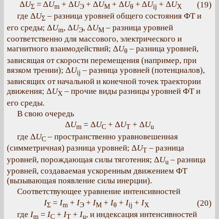
Δ
U
= Δ
U
+ Δ
U
+ Δ
U
+ Δ
U
+ Δ
U
+ Δ
U
(19)
Σ
m
Э
M
θ
ij
X
где Δ
U
– разница уровней общего состояния ФТ и
Σ
его среды; Δ
U
, Δ
U
, Δ
U
– разница уровней
m
Э
M
соответственно для массового, электрического и
магнитного взаимодействий; Δ
U
– разница уровней,
θ
зависящая от скорости перемещения (например, при
вязком трении); Δ
U
– разница уровней (потенциалов),
ij
зависящих от начальной и конечной точек траектории
движения; Δ
U
– прочие виды разницы уровней ФТ и
X
его среды.
В свою очередь
Δ
U
= Δ
U
+ Δ
U
+ Δ
U
m
C
T
u
где Δ
U
– пространственно уравновешенная
C
(симметричная) разница уровней; Δ
U
– разница
T
уровней, порождающая силы тяготения; Δ
U
– разница
u
уровней, создаваемая ускоренным движением ФТ
(вызывающая появление силы инерции).
Соответствующее уравнение интенсивностей
I
=
I
+
I
+
I
+
I
+
I
+
I
(20)
Σ
m
Э
M
θ
ij
X
где
I
=
I
+
I
+
I
, и индексация интенсивностей
m
C
T
u