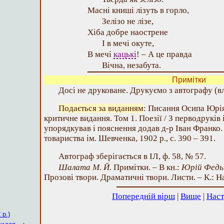
Масні книші лізуть в горло,
Зелізо не лізе,
Хіба добре наострене
І в мечі окуте,
В мечі
кацькі
! – А це правда
Вічна, незабута.
Примітки
Досі не друковане. Друкуємо з автографу (вла
Подається за виданням
: Писання Осипа Юрі
критичне видання. Том 1. Поезії / З перводруків 
упорядкував і пояснення додав д-р Іван Франко.
товариства ім. Шевченка, 1902 р., с. 390 – 391.
Автограф зберігається в ІЛ, ф. 58, № 57.
Шалата М. Й.
Примітки. – В кн.:
Юрій Федь
Прозові твори. Драматичні твори. Листи. – К.: На
Попередній вірш
|
Вище
|
Наст
 р.)