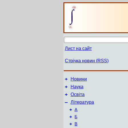
Лист на сайт
Стрічка новин (RSS)
+
Новини
+
Наука
+
Освіта
–
Література
+
А
+
Б
+
В