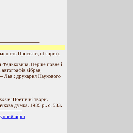
сність Просвіти, ut supra).
я Федьковича. Перше повне і
і автографів зібрав,
 – Льв.: друкарня Наукового
кович
Поетичні твори.
укова думка, 1985 р., с. 533.
упний вірш