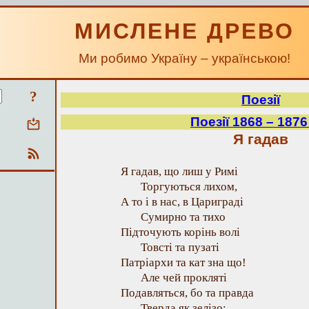
МИСЛЕНЕ ДРЕВО
Ми робимо Україну – українською!
?
Поезії
Поезії 1868 – 1876
Я гадав
Я гадав, що лиш у Римі
Торгуються лихом,
А то і в нас, в Цариграді
Сумирно та тихо
Підточують корінь волі
Товсті та пузаті
Патріархи та кат зна що!
Але чей прокляті
Подавляться, бо та правда
Тверда як зелізо: