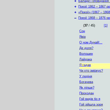
+
Балади і оповідання 
+
Поезії 1862 – 1867 рр
+
«Поезії» (1867 – 1868
–
Поезії 1868 – 1876 рр
(
37
/ 45)
[1]
Сон
Явір
О чом Дунай!...
Де доля?
Волошин
Лайдака
Я гадав
Чи хто зміркує?
У ледіня
Богачева
Як ліпше?
Проходан
Гой видів бо я
Гой зійшла зоря