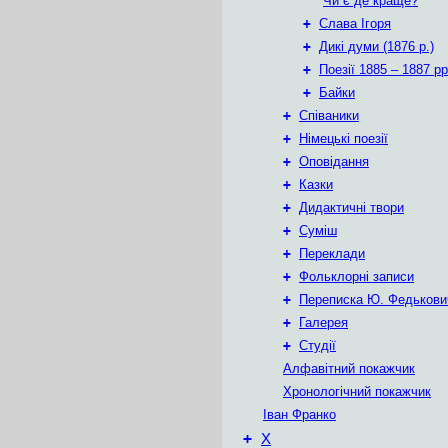
Чи є де краще?
+
Слава Ігоря
+
Дикі думи (1876 р.)
+
Поезії 1885 – 1887 рр
+
Байки
+
Співаники
+
Німецькі поезії
+
Оповідання
+
Казки
+
Дидактичні твори
+
Суміш
+
Переклади
+
Фольклорні записи
+
Переписка Ю. Федькови
+
Галерея
+
Студії
Алфавітний покажчик
Хронологічний покажчик
Іван Франко
+
Х