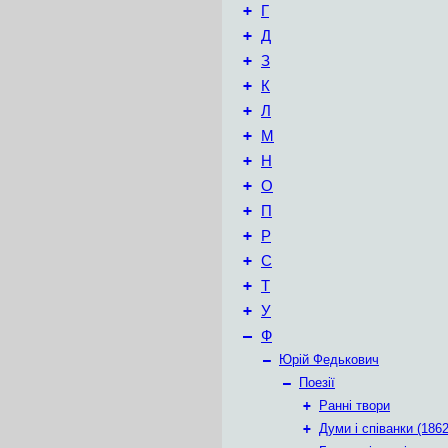
+
Г
+
Д
+
З
+
К
+
Л
+
М
+
Н
+
О
+
П
+
Р
+
С
+
Т
+
У
–
Ф
–
Юрій Федькович
–
Поезії
+
Ранні твори
+
Думи і співанки (1862