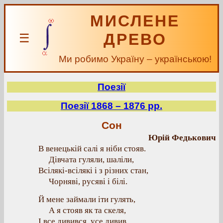
МИСЛЕНЕ
ДРЕВО
☰
Ми робимо Україну – українською!
Поезії
Поезії 1868 – 1876 рр.
Сон
Юрій Федькович
В венецькій салі я ніби стояв.
Дівчата гуляли, шаліли,
Всілякі-всілякі і з різних стан,
Чорняві, русяві і білі.
Й мене займали іти гулять,
А я стояв як та скеля,
І все дивився, усе дивив