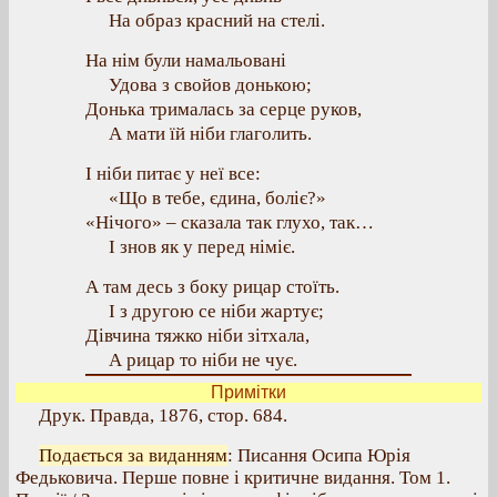
На образ красний на стелі.
На нім були намальовані
Удова з свойов донькою;
Донька трималась за серце руков,
А мати їй ніби глаголить.
І ніби питає у неї все:
«Що в тебе, єдина, боліє?»
«Нічого» – сказала так глухо, так…
І знов як у перед німіє.
А там десь з боку рицар стоїть.
І з другою се ніби жартує;
Дівчина тяжко ніби зітхала,
А рицар то ніби не чує.
Примітки
Друк. Правда, 1876, стор. 684.
Подається за виданням
: Писання Осипа Юрія
Федьковича. Перше повне і критичне видання. Том 1.