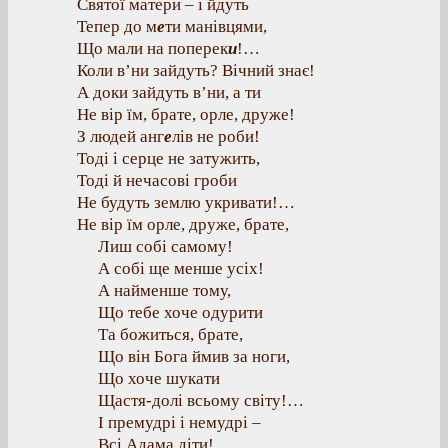
Святої матери – і йдуть
Тепер до м
е
ти манівцями,
Що мали на поперек
и
!…
Коли в’ни зайдуть? Вічний знає!
А доки зайдуть в’ни, а ти
Не вір їм, брате, орле, друже!
З людей анг
е
лів не роби!
Тоді і серце не затужить,
Тоді й нечасові гроби
Не будуть землю укривати!…
Не вір їм орле, друже, брате,
Лиш собі самому!
А собі ще менше усіх!
А найменше тому,
Що тебе хоче одурити
Та божиться, брате,
Що він Бога ймив за ноги,
Що хоче шукати
Щастя-долі всьому світу!…
І премудрі і немудрі –
Всі Адама діти!