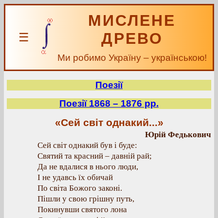
МИСЛЕНЕ
ДРЕВО
☰
Ми робимо Україну – українською!
Поезії
Поезії 1868 – 1876 рр.
«Сей світ однакий...»
Юрій Федькович
Сей світ однакий був і буде:
Святий та красний – давній рай;
Да не вдалися в нього люди,
І не удавсь їх обичай
По світа Божого законі.
Пішли у свою грішну путь,
Покинувши святого лона