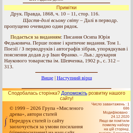
Примітки
Друк. Правда, 1868, ч. 10 – 11, стор. 116.
Щастя-долі всьому світу
– Далі в перводр.
пропущено очевидно один рядок.
Подається за виданням
: Писання Осипа Юрія
Федьковича. Перше повне і критичне видання. Том 1.
Поезії / З перводруків і автографів зібрав, упорядкував і
пояснення додав д-р Іван Франко. – Льв.: друкарня
Наукового товариства ім. Шевченка, 1902 р., с. 312 –
313.
Вище
|
Наступний вірш
Сподобалась сторінка?
Допоможіть
розвитку нашого
сайту!
Число завантажень : 1
© 1999 – 2026 Група «Мисленого
686
Модифіковано :
древа», автори статей
24.12.2020
Передрук статей із сайту
Якщо ви помітили
помилку набору
заохочується за умови посилання
на цiй сторiнцi,
(гіперпосилання) на наш сайт