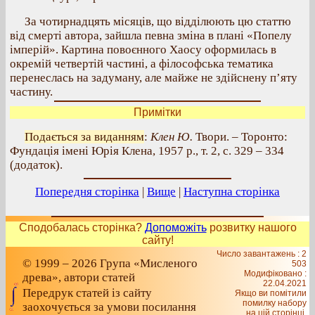
За чотирнадцять місяців, що відділюють цю статтю
від смерті автора, зайшла певна зміна в плані «Попелу
імперій». Картина повоєнного Хаосу оформилась в
окремій четвертій частині, а філософська тематика
перенеслась на задуману, але майже не здійснену п’яту
частину.
Примітки
Подається за виданням
:
Клен Ю.
Твори. – Торонто:
Фундація імені Юрія Клена, 1957 р., т. 2, с. 329 – 334
(додаток).
Попередня сторінка
|
Вище
|
Наступна сторінка
Сподобалась сторінка?
Допоможіть
розвитку нашого
сайту!
Число завантажень : 2
© 1999 – 2026 Група «Мисленого
503
Модифіковано :
древа», автори статей
22.04.2021
Передрук статей із сайту
Якщо ви помітили
помилку набору
заохочується за умови посилання
на цiй сторiнцi,