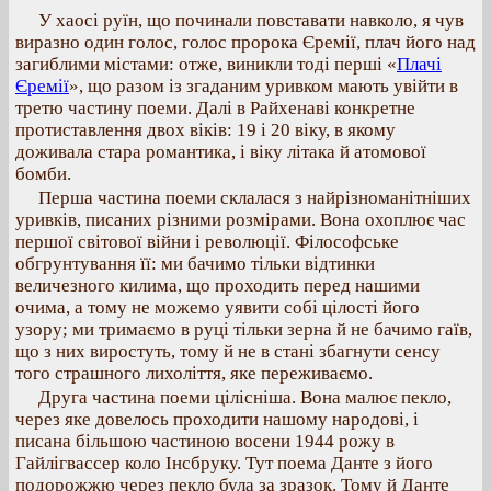
У хаосі руїн, що починали повставати навколо, я чув
виразно один голос, голос пророка Єремії, плач його над
загиблими містами: отже, виникли тоді перші «
Плачі
Єремії
», що разом із згаданим уривком мають увійти в
третю частину поеми. Далі в Райхенаві конкретне
протиставлення двох віків: 19 і 20 віку, в якому
доживала стара романтика, і віку літака й атомової
бомби.
Перша частина поеми склалася з найрізноманітніших
уривків, писаних різними розмірами. Вона охоплює час
першої світової війни і революції. Філософське
обгрунтування її: ми бачимо тільки відтинки
величезного килима, що проходить перед нашими
очима, а тому не можемо уявити собі цілості його
узору; ми тримаємо в руці тільки зерна й не бачимо гаїв,
що з них виростуть, тому й не в стані збагнути сенсу
того страшного лихоліття, яке переживаємо.
Друга частина поеми цілісніша. Вона малює пекло,
через яке довелось проходити нашому народові, і
писана більшою частиною восени 1944 рожу в
Гайлігвассер коло Інсбруку. Тут поема Данте з його
подорожжю через пекло була за зразок. Тому й Данте