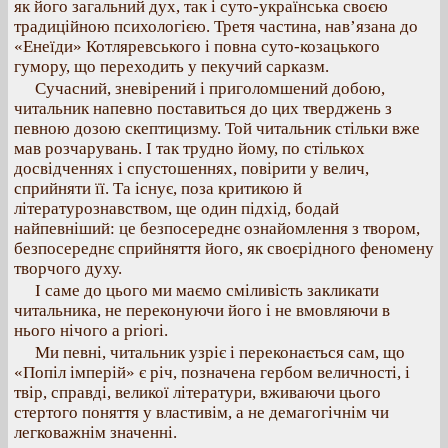
як його загальний дух, так і суто-українська своєю
традиційною психологією. Третя частина, нав’язана до
«Енеїди» Котляревського і повна суто-козацького
гумору, що переходить у пекучий сарказм.
Сучасний, зневірений і приголомшений добою,
читальник напевно поставиться до цих тверджень з
певною дозою скептицизму. Той читальник стільки вже
мав розчарувань. І так трудно йому, по стількох
досвідченнях і спустошеннях, повірити у велич,
сприйняти її. Та існує, поза критикою й
літературознавством, ще один підхід, бодай
найпевніший: це безпосереднє ознайомлення з твором,
безпосереднє сприйняття його, як своєрідного феномену
творчого духу.
І саме до цього ми маємо сміливість закликати
читальника, не переконуючи його і не вмовляючи в
нього нічого a priori.
Ми певні, читальник узріє і переконається сам, що
«Попіл імперій» є річ, позначена гербом величності, і
твір, справді, великої літератури, вживаючи цього
стертого поняття у властивім, а не демагогічнім чи
легковажнім значенні.