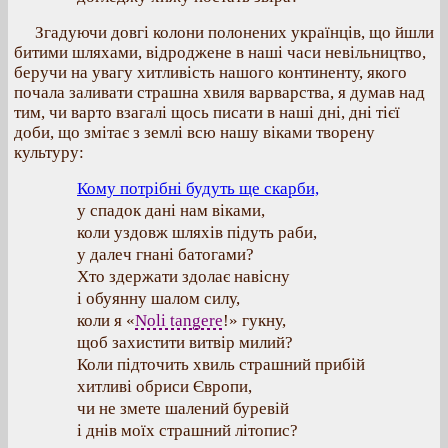
Згадуючи довгі колони полонених українців, що йшли
битими шляхами, відроджене в наші часи невільництво,
беручи на увагу хитливість нашого континенту, якого
почала заливати страшна хвиля варварства, я думав над
тим, чи варто взагалі щось писати в наші дні, дні тієї
доби, що змітає з землі всю нашу віками творену
культуру:
Кому потрібні будуть ще скарби,
у спадок дані нам віками,
коли уздовж шляхів підуть раби,
у далеч гнані батогами?
Хто здержати здолає навісну
і обуянну шалом силу,
коли я «
Noli tangere
!» гукну,
щоб захистити витвір милий?
Коли підточить хвиль страшний прибій
хитливі обриси Європи,
чи не змете шалений буревій
і днів моїх страшний літопис?