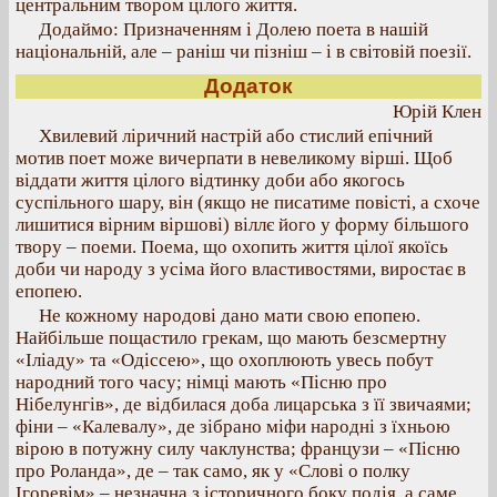
центральним твором цілого життя.
Додаймо: Призначенням і Долею поета в нашій
національній, але – раніш чи пізніш – і в світовій поезії.
Додаток
Юрій Клен
Хвилевий ліричний настрій або стислий епічний
мотив поет може вичерпати в невеликому вірші. Щоб
віддати життя цілого відтинку доби або якогось
суспільного шару, він (якщо не писатиме повісті, а схоче
лишитися вірним віршові) віллє його у форму більшого
твору – поеми. Поема, що охопить життя цілої якоїсь
доби чи народу з усіма його властивостями, виростає в
епопею.
Не кожному народові дано мати свою епопею.
Найбільше пощастило грекам, що мають безсмертну
«Іліаду» та «Одіссею», що охоплюють увесь побут
народний того часу; німці мають «Пісню про
Нібелунгів», де відбилася доба лицарська з її звичаями;
фіни – «Калевалу», де зібрано міфи народні з їхньою
вірою в потужну силу чаклунства; французи – «Пісню
про Роланда», де – так само, як у «Слові о полку
Ігоревім» – незначна з історичного боку подія, а саме