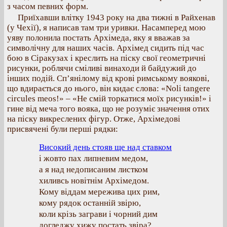
з часом певних форм.
Приїхавши влітку 1943 року на два тижні в Райхенав
(у Чехії), я написав там три уривки. Насамперед мою
уяву полонила постать Архімеда, яку я вважав за
символічну для наших часів. Архімед сидить під час
бою в Сіракузах і креслить на піску свої геометричні
рисунки, роблячи сміливі винаходи й байдужий до
інших подій. Сп’янілому від крові римському воякові,
що вдирається до нього, він кидає слова: «Noli tangere
circules meos!» – «Не смій торкатися моїх рисунків!» і
гине від меча того вояка, що не розуміє значення отих
на піску викреслених фігур. Отже, Архімедові
присвячені були перші рядки:
Високий день стояв ще над ставком
і жовто пах липневим медом,
а я над недописаним листком
хиливсь новітнім Архімедом.
Кому віддам мережива цих рим,
кому рядок останній звірю,
коли крізь заграви і чорний дим
догледжу хижу постать звіра?