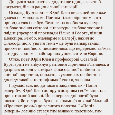
До цього залишається додати ще один, сказати б
аргумент, більш раціональної категорії.
Освальд Бурггардт – Юрій Клен писав цей твір вже
далеко не молодиком. Поетом тільки ліричним він з
природи своєї не був. Величезна особиста культура,
глибоке знання світової літератури, глибоке творче й
плідне (прекрасні переклади Рільке й Георге, пізніш –
Шекспіра, Рембо, Малларме й Валері), нахил до
філософічного уняття теми – це були найвиразніші
прикмети покійного письменника, що недаремно займав
катедру в однім з найстарших університетів Європи.
Отже, поет Юрій Клен в професорові Освальді
Бурггардті не вибухнув раптовим ліричним з’явищем, а
дозрівав поволі у вимірах філософічної глибини та
епічної широчини, понадто, в умовинах особистого
досвіду такої катастрофальної епохи, як наша.
І, думається, що до такого завдання, як «Попіл
імперій», Юрій Клен допіру в дозрілім своїм віці став
приготований вповні. Його перекладні поезії були –
школою, його лірика була – шкіцами (з них найбільший –
«Прокляті роки») до великого полотна. І «Попіл
імперій» логічно стався тим великим полотном, тим