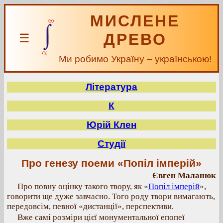
МИСЛЕНЕ
ДРЕВО
☰
Ми робимо Україну – українською!
Література
К
Юрій Клен
Студії
Про генезу поеми «Попіл імперій»
Євген Маланюк
Про повну оцінку такого твору, як «
Попіл імперій
»,
говорити ще дуже завчасно. Того роду твори вимагають,
передовсім, певної «дистанції», перспективи.
Вже самі розміри цієї монументальної епопеї