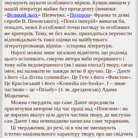
змушують шукати особливого мірила. Бувши явищем у
нашій літературі майже без прецеденту (винятки:
«
Великий льох
» Шевченка, «
Похорон
» Франка та деякі
спроби В. Пачовського), «Попіл імперій» вимагав би,
понадто, нової й особливої точки погляду та особливих
же критеріїв. Тому, не без жалю, приходиться перенести
відповідальність такої оцінки на майбутнього
літературознавця, вірніш – історика літератури.
Наразі можна лише загально відмітити, що родовід
цього останнього, смертю автора якби перерваного і
тому ніби недовершеного (як і наша епоха!) твору, сягає
імен, які називати не завжди легко й зручно. Це – Данте
з його «La divina commedia». Це Гете з його «Фавстом».
Це Красінський з його «Komedia nie-boska». І – лише
частково – це «Dziady» (т. зв. дрезденські) Адама
Міцкевича.
Можна ствердити, що саме Данте передовсім
присвічував авторові під час праці над «Попелом»: на
це виразно вказує ціла друга частина твору, де виступає
сам Данте і яка невипадково написана саме терцинами.
Ці твердження, до речі, ні в чім не зменшують
істотно-національного характеру твору, про що свідчить