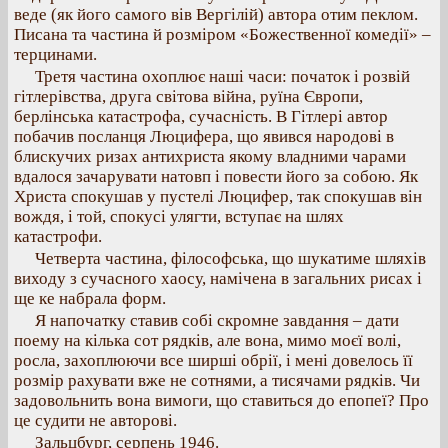
веде (як його самого вів Вергілій) автора отим пеклом.
Писана та частина й розміром «Божественної комедії» –
терцинами.
Третя частина охоплює наші часи: початок і розвій
гітлерівства, друга світова війна, руїна Європи,
берлінська катастрофа, сучасність. В Гітлері автор
побачив посланця Люцифера, що явився народові в
блискучих ризах антихриста якому владними чарами
вдалося зачарувати натовп і повести його за собою. Як
Христа спокушав у пустелі Люцифер, так спокушав він
вождя, і той, спокусі улягти, вступає на шлях
катастрофи.
Четверта частина, філософська, що шукатиме шляхів
виходу з сучасного хаосу, намічена в загальних рисах і
ще ке набрала форм.
Я напочатку ставив собі скромне завдання – дати
поему на кілька сот рядків, але вона, мимо моєї волі,
росла, захоплюючи все ширші обрії, і мені довелось її
розмір рахувати вже не сотнями, а тисячами рядків. Чи
задовольнить вона вимоги, що ставиться до епопеї? Про
це судити не авторові.
Зальцбург, серпень 1946.