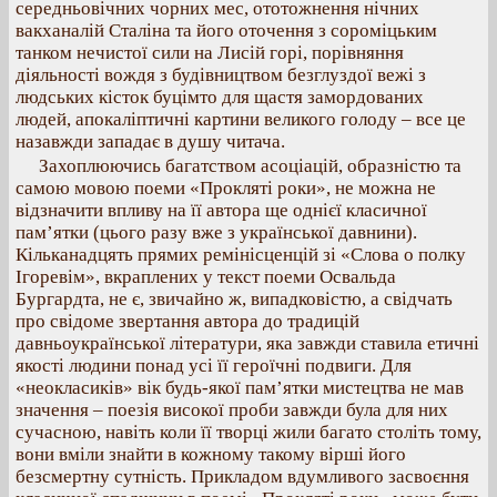
середньовічних чорних мес, ототожнення нічних
вакханалій Сталіна та його оточення з сороміцьким
танком нечистої сили на Лисій горі, порівняння
діяльності вождя з будівництвом безглуздої вежі з
людських кісток буцімто для щастя замордованих
людей, апокаліптичні картини великого голоду – все це
назавжди западає в душу читача.
Захоплюючись багатством асоціацій, образністю та
самою мовою поеми «Прокляті роки», не можна не
відзначити впливу на її автора ще однієї класичної
пам’ятки (цього разу вже з української давнини).
Кільканадцять прямих ремінісценцій зі «Слова о полку
Ігоревім», вкраплених у текст поеми Освальда
Бургардта, не є, звичайно ж, випадковістю, а свідчать
про свідоме звертання автора до традицій
давньоукраїнської літератури, яка завжди ставила етичні
якості людини понад усі її героїчні подвиги. Для
«неокласиків» вік будь-якої пам’ятки мистецтва не мав
значення – поезія високої проби завжди була для них
сучасною, навіть коли її творці жили багато століть тому,
вони вміли знайти в кожному такому вірші його
безсмертну сутність. Прикладом вдумливого засвоєння