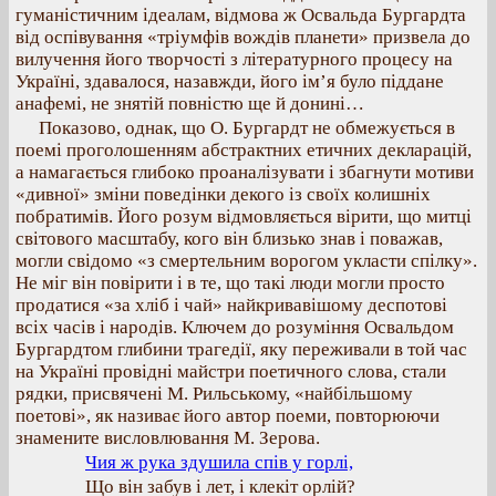
гуманістичним ідеалам, відмова ж Освальда Бургардта
від оспівування «тріумфів вождів планети» призвела до
вилучення його творчості з літературного процесу на
Україні, здавалося, назавжди, його ім’я було піддане
анафемі, не знятій повністю ще й донині…
Показово, однак, що О. Бургардт не обмежується в
поемі проголошенням абстрактних етичних декларацій,
а намагається глибоко проаналізувати і збагнути мотиви
«дивної» зміни поведінки декого із своїх колишніх
побратимів. Його розум відмовляється вірити, що митці
світового масштабу, кого він близько знав і поважав,
могли свідомо «з смертельним ворогом укласти спілку».
Не міг він повірити і в те, що такі люди могли просто
продатися «за хліб і чай» найкривавішому деспотові
всіх часів і народів. Ключем до розуміння Освальдом
Бургардтом глибини трагедії, яку переживали в той час
на Україні провідні майстри поетичного слова, стали
рядки, присвячені М. Рильському, «найбільшому
поетові», як називає його автор поеми, повторюючи
знамените висловлювання М. Зерова.
Чия ж рука здушила спів у горлі,
Що він забув і лет, і клекіт орлій?