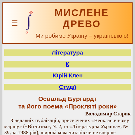
МИСЛЕНЕ
ДРЕВО
☰
Ми робимо Україну – українською!
Література
К
Юрій Клен
Студії
Освальд Бургардт
та його поема «Прокляті роки»
Володимир Старик
З недавніх публікацій, присвячених «Неокласичному
маршу» («Вітчизна», № 2, та «Літературна Україна», №
39, за 1988 рік), широкі кола читачів чи не вперше