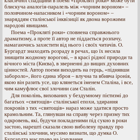
класичної спадщини в поемі «Прокляті роки» може бути
блискуча аналогія-паралель між «чорним вороном» –
половчином-напасником і «чорним вороном» –
знаряддям сталінської інквізиції як двома ворожими
народові явищами.
Поема «Прокляті роки» сповнена справжнього
драматизму, а проте її автор не піддається розпачу,
намагаючись захистити від нього і своїх читачів. О.
Бургардт знаходить розраду в речах, що їх несила
знищити жодному ворогові, – в красі рідної природи та
вічного міста (Києва), в зверненні до вищих духовних
цінностей. Автор поеми виходить на герць, «піднявши
забороло», його єдина зброя – влучна та вбивча іронія,
якою він разить усе, що клянеться іменем Сталіна, і все,
чим камуфлює свої злочини сам Сталін.
Для поколінь, вихованих у бездумному пієтизмі до
багатьох «святощів» сталінської епохи, здирання
покровів з тих «святощів» нараз може здатися просто
крамольним. Та, глянувши на справу через призму тих
одкровень, які, будучи покладеними під сукно в роки
застою, нарешті сказали свою виболену правду про
сталінські злочини, мусимо визнати, що думка О.
Бургардта має право на існування.