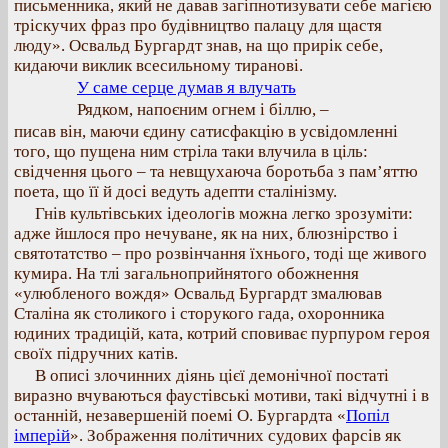
письменника, який не давав загіпнотизувати себе магією
тріскучих фраз про будівництво палацу для щастя
люду». Освальд Бургардт знав, на що прирік себе,
кидаючи виклик всесильному тиранові.
У саме серце думав я влучать
Рядком, напоєним огнем і біллю, –
писав він, маючи єдину сатисфакцію в усвідомленні
того, що пущена ним стріла таки влучила в ціль:
свідчення цього – та невщухаюча боротьба з пам’яттю
поета, що її й досі ведуть адепти сталінізму.
Гнів культівських ідеологів можна легко зрозуміти:
адже йшлося про нечуване, як на них, блюзнірство і
святотатство – про розвінчання їхнього, тоді ще живого
кумира. На тлі загальноприйнятого обожнення
«улюбленого вождя» Освальд Бургардт змалював
Сталіна як столикого і сторукого гада, охоронника
юдиних традицій, ката, котрий сповиває пурпуром героя
своїх підручних катів.
В описі злочинних діянь цієї демонічної постаті
виразно вчуваються фаустівські мотиви, такі відчутні і в
останній, незавершеній поемі О. Бургардта «
Попіл
імперій
». Зображення політичних судових фарсів як