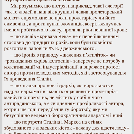
Ми розуміємо, що вістря, наприклад, такої алегорії
«як то людей в наш вік крушив і чавив пролетарський
молот» спрямоване не проти пролетаріату чи його
символіки, а проти купки злочинців, котрі, клянучись
іменем робітничого класу, пролили ріки невинної крові;
– що вислів «кривава Чека» не є перебільшенням
стосовно до тридцятих років, коли були повністю
розтоптані заповіти Ф. Е. Дзержинського.
– що іронія з приводу «шалених п’ятиліток» чи
«розкиданих скрізь колгоспів» заперечує не потребу в
колективізації чи індустріалізації, а виражає протест
автора проти нелюдських методів, які застосовував для
їх проведення Сталін.
– що згадка про нові ієрархії, які виростають в
надрах наркоматів і мають ощасливити пролетаріат
майбутніх поколінь, не містить у собі нічого
антирадянського, а є свідченням прозірливості автора,
котрий ще тоді передбачив ту боротьбу, яку ми
безуспішно ведемо з бюрократичним апаратом і нині.
– що портрети Сталіна і Маркса на стінах
збудованого з людських кісток «палацу для щастя люду»
є не блюзнірством, а сумною констатацією того, що в