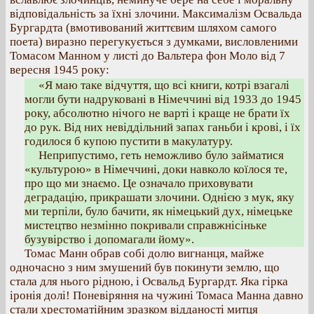
відповідальність за їхні злочини. Максималізм Освальда
Бургардта (вмотивований життєвим шляхом самого
поета) виразно перегукується з думками, висловленими
Томасом Манном у листі до Вальтера фон Моло від 7
вересня 1945 року:
«Я маю таке відчуття, що всі книги, котрі взагалі
могли бути надруковані в Німеччині від 1933 до 1945
року, абсолютно нічого не варті і краще не брати їх
до рук. Від них невіддільний запах ганьби і крові, і їх
годилося б купою пустити в макулатуру.
Неприпустимо, геть неможливо було займатися
«культурою» в Німеччині, доки навколо коїлося те,
про що ми знаємо. Це означало приховувати
деградацію, прикрашати злочини. Однією з мук, яку
ми терпіли, було бачити, як німецький дух, німецьке
мистецтво незмінно покривали справжнісіньке
бузувірство і допомагали йому».
Томас Манн обрав собі долю вигнанця, майже
одночасно з ним змушений був покинути землю, що
стала для нього рідною, і Освальд Бургардт. Яка гірка
іронія долі! Поневіряння на чужині Томаса Манна давно
стали хрестоматійним зразком відданості митця