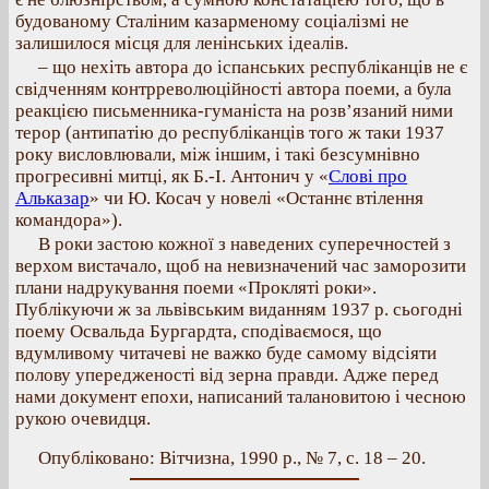
будованому Сталіним казарменому соціалізмі не
залишилося місця для ленінських ідеалів.
– що нехіть автора до іспанських республіканців не є
свідченням контрреволюційності автора поеми, а була
реакцією письменника-гуманіста на розв’язаний ними
терор (антипатію до республіканців того ж таки 1937
року висловлювали, між іншим, і такі безсумнівно
прогресивні митці, як Б.-І. Антонич у «
Слові про
Альказар
» чи Ю. Косач у новелі «Останнє втілення
командора»).
В роки застою кожної з наведених суперечностей з
верхом вистачало, щоб на невизначений час заморозити
плани надрукування поеми «Прокляті роки».
Публікуючи ж за львівським виданням 1937 р. сьогодні
поему Освальда Бургардта, сподіваємося, що
вдумливому читачеві не важко буде самому відсіяти
полову упередженості від зерна правди. Адже перед
нами документ епохи, написаний талановитою і чесною
рукою очевидця.
Опубліковано: Вітчизна, 1990 р., № 7, с. 18 – 20.