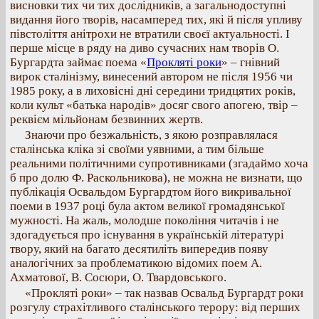
висновки тих чи тих дослідників, а загальнодоступні
видання його творів, насамперед тих, які й після упливу
півстоліття анітрохи не втратили своєї актуальності. І
перше місце в ряду на диво сучасних нам творів О.
Бургардта займає поема «
Прокляті роки
» – гнівний
вирок сталінізму, винесений автором не після 1956 чи
1985 року, а в лиховісні дні середини тридцятих років,
коли культ «батька народів» досяг свого апогею, твір –
реквієм мільйонам безвинних жертв.
Знаючи про безжальність, з якою розправлялася
сталінська кліка зі своїми уявними, а тим більше
реальними політичними супротивниками (згадаймо хоча
б про долю Ф. Раскольникова), не можна не визнати, що
публікація Освальдом Бургардтом його викривальної
поеми в 1937 році була актом великої громадянської
мужності. На жаль, молодше покоління читачів і не
здогадується про існування в українській літературі
твору, який на багато десятиліть випередив появу
аналогічних за проблематикою відомих поем А.
Ахматової, В. Сосюри, О. Твардовського.
«Прокляті роки» – так назвав Освальд Бургардт роки
розгулу страхітливого сталінського терору: від перших