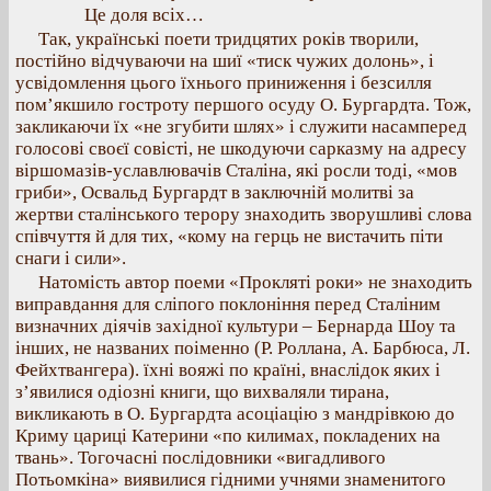
Це доля всіх…
Так, українські поети тридцятих років творили,
постійно відчуваючи на шиї «тиск чужих долонь», і
усвідомлення цього їхнього приниження і безсилля
пом’якшило гостроту першого осуду О. Бургардта. Тож,
закликаючи їх «не згубити шлях» і служити насамперед
голосові своєї совісті, не шкодуючи сарказму на адресу
віршомазів-уславлювачів Сталіна, які росли тоді, «мов
гриби», Освальд Бургардт в заключній молитві за
жертви сталінського терору знаходить зворушливі слова
співчуття й для тих, «кому на герць не вистачить піти
снаги і сили».
Натомість автор поеми «Прокляті роки» не знаходить
виправдання для сліпого поклоніння перед Сталіним
визначних діячів західної культури – Бернарда Шоу та
інших, не названих поіменно (Р. Роллана, А. Барбюса, Л.
Фейхтвангера). їхні вояжі по країні, внаслідок яких і
з’явилися одіозні книги, що вихваляли тирана,
викликають в О. Бургардта асоціацію з мандрівкою до
Криму цариці Катерини «по килимах, покладених на
твань». Тогочасні послідовники «вигадливого
Потьомкіна» виявилися гідними учнями знаменитого