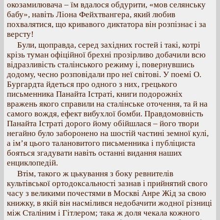
окозамилювача – їм вдалося обдурити, «мов селянську
бабу», навіть Ліона Фейхтвангера, який любив
похвалятися, що кривавого диктатора він розпізнає і за
версту!
Були, щоправда, серед західних гостей і такі, котрі
крізь туман офіційної брехні прозірливо добачили всю
відразливість сталінського режиму і, повернувшись
додому, чесно розповідали про неї світові. У поемі О.
Бургардта йдеться про одного з них, грецького
письменника Панайта Істраті, книги подорожніх
вражень якого справили на сталінське оточення, та й на
самого вождя, ефект вибухлої бомби. Правдомовність
Панайта Істраті дорого йому обійшлася – його твори
негайно було заборонено на шостій частині земної кулі,
а ім’я цього талановитого письменника і публіциста
бояться згадувати навіть останні видання наших
енциклопедій.
Втім, такого ж цькування з боку ревнителів
культівської ортодоксальності зазнав і прийнятий свого
часу з великими почестями в Москві Анре Жід за свою
книжку, в якій він насмілився недобачити жодної різниці
між Сталіним і Гітлером; така ж доля чекала кожного