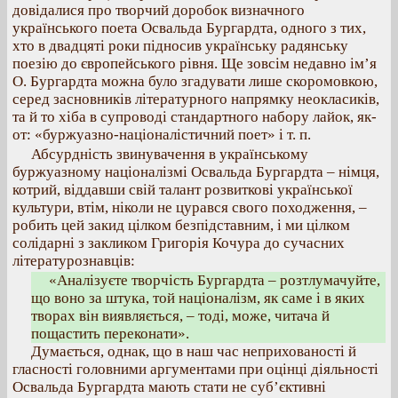
довідалися про творчий доробок визначного
українського поета Освальда Бургардта, одного з тих,
хто в двадцяті роки підносив українську радянську
поезію до європейського рівня. Ще зовсім недавно ім’я
О. Бургардта можна було згадувати лише скоромовкою,
серед засновників літературного напрямку неокласиків,
та й то хіба в супроводі стандартного набору лайок, як-
от: «буржуазно-націоналістичний поет» і т. п.
Абсурдність звинувачення в українському
буржуазному націоналізмі Освальда Бургардта – німця,
котрий, віддавши свій талант розвиткові української
культури, втім, ніколи не цурався свого походження, –
робить цей закид цілком безпідставним, і ми цілком
солідарні з закликом Григорія Кочура до сучасних
літературознавців:
«Аналізуєте творчість Бургардта – розтлумачуйте,
що воно за штука, той націоналізм, як саме і в яких
творах він виявляється, – тоді, може, читача й
пощастить переконати».
Думається, однак, що в наш час неприхованості й
гласності головними аргументами при оцінці діяльності
Освальда Бургардта мають стати не суб’єктивні