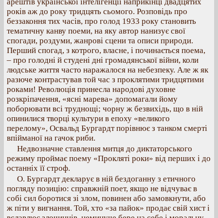
арештів української інтелігенції наприкінці двадцятих
років аж до року тридцять сьомого. Розповідь про
беззаконня тих часів, про голод 1933 року становить
тематичну канву поеми, на яку автор нанизує свої
спогади, роздуми, жанрові сцени та описи природи.
Перший спогад, з котрого, власне, і починається поема,
– про голодні й студені дні громадянської війни, коли
людське життя часто наражалося на небезпеку. Але ж як
разюче контрастував той час з проклятими тридцятими
роками! Революція принесла народові духовне
розкріпачення, «ясні марева» допомагали йому
поборювати всі труднощі; чорну ж безвихідь, що в ній
опинилися творці культури в епоху «великого
перелому», Освальд Бургардт порівнює з танком смерті
впійманої на гачок риби.
Недвозначне ставлення митця до диктаторського
режиму проймає поему «Прокляті роки» від перших і до
останніх її строф.
О. Бургардт декларує в ній бездоганну з етичного
погляду позицію: справжній поет, якщо не відчуває в
собі сил боротися зі злом, повинен або замовкнути, або
ж піти у вигнання. Той, хто «за пайок» продає свій хист і
вславлює злочинців, неминуче бере на себе і моральну