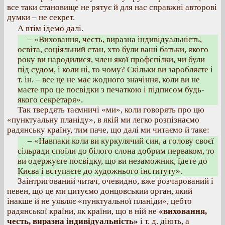
все таки становище не рятує й для нас справжні авторові
думки – не секрет.
А втім ідемо далі.
– «Виховання, честь, виразна індивідуальність,
освіта, соціяльний стан, хто були ваші батьки, якого
року ви народилися, член якої профспілки, чи були
під судом, і коли ні, то чому? Скільки ви заробляєте і
т. ін. – все це не має жодного значіння, коли ви не
маєте про це посвідки з печаткою і підписом будь-
якого секретаря».
Так твердять таємничі «ми», коли говорять про цю
«пунктуальну планіду», в якій ми легко розпізнаємо
радянську країну, тим паче, що далі ми читаємо й таке:
– «Навпаки коли ви куркулячий син, а голову своєї
сільради споїли до білого слона добрим перваком, то
ви одержуєте посвідку, що ви незаможник, їдете до
Києва і вступаєте до художнього інституту».
Заінтригований читач, очевидно, вже розчарований і
певен, що це ми цитуємо донцовськии орган, який
інакше й не уявляє «пунктуальної планіди», цебто
радянської країни, як країни, що в ній не
«виховання,
честь, виразна індивідуальність»
і т. д. діють, а