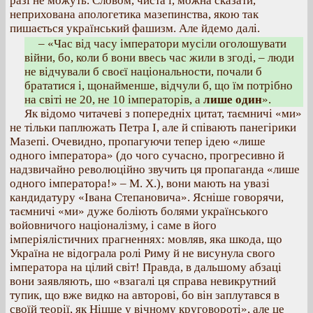
разі не можуть. Словом, чиста і, можна сказати,
неприхована апологетика мазепинства, якою так
пишається український фашизм. Але йдемо далі.
– «Час від часу імператори мусіли оголошувати
війни, бо, коли б вони ввесь час жили в згоді, – люди
не відчували б своєї національности, почали б
брататися і, щонайменше, відчули б, що їм потрібно
на світі не 20, не 10 імператорів, а
лише один
».
Як відомо читачеві з попередніх цитат, таємничі «ми»
не тільки паплюжать Петра І, але й співають панегірики
Мазепі. Очевидно, пропагуючи тепер ідею «лише
одного імператора» (до чого сучасно, прогресивно й
надзвичайно революційно звучить ця пропаганда «лише
одного імператора!» – М. X.), вони мають на увазі
кандидатуру «Івана Степановича». Ясніше говорячи,
таємничі «ми» дуже боліють болями українського
войовничого націоналізму, і саме в його
імперіялістичних прагненнях: мовляв, яка шкода, що
Україна не відограла ролі Риму й не висунула свого
імператора на цілий світ! Правда, в дальшому абзаці
вони заявляють, шо «взагалі ця справа невикрутний
тупик, що вже видко на авторові, бо він заплутався в
своїй теорії, як Ніцше у вічному круговороті», але це