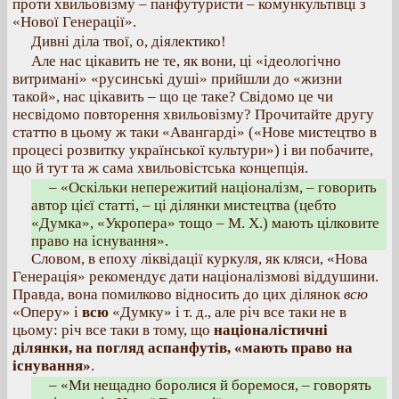
проти хвильовізму – панфутуристи – комункультівці з
«Нової Генерації».
Дивні діла твої, о, діялектико!
Але нас цікавить не те, як вони, ці «ідеологічно
витримані» «русинські душі» прийшли до «жизни
такой», нас цікавить – що це таке? Свідомо це чи
несвідомо повторення хвильовізму? Прочитайте другу
статтю в цьому ж таки «Авангарді» («Нове мистецтво в
процесі розвитку української культури») і ви побачите,
що й тут та ж сама хвильовістська концепція.
– «Оскільки непережитий націоналізм, – говорить
автор цієї статті, – ці ділянки мистецтва (цебто
«Думка», «Укропера» тощо – М. X.) мають цілковите
право на існування».
Словом, в епоху ліквідації куркуля, як кляси, «Нова
Генерація» рекомендує дати націоналізмові віддушини.
Правда, вона помилково відносить до цих ділянок
всю
«Оперу» і
всю
«Думку» і т. д., але річ все таки не в
цьому: річ все таки в тому, що
націоналістичні
ділянки, на погляд аспанфутів, «мають право на
існування»
.
– «Ми нещадно боролися й боремося, – говорять