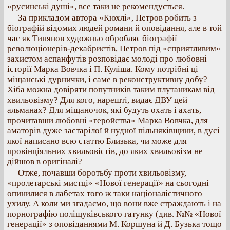
«русинські душі», все таки не рекомендується.
За прикладом автора «Кюхлі», Петров робить з
біографій відомих людей романи й оповідання, але в той
час як Тинянов художньо обробляє біографії
революціонерів-декабристів, Петров під «сприятливим»
захистом аспанфутів розповідає молоді про любовні
історії Марка Вовчка і П. Куліша. Кому потрібні ці
міщанські дурнички, і саме в реконструктивну добу?
Хіба можна довіряти попутників таким плутаникам від
хвильовізму? Для кого, нарешті, видає ДВУ цей
альманах? Для міщаночок, які будуть охать і ахать,
прочитавши любовні «геройства» Марка Вовчка, для
аматорів дуже застарілої й нудної пільняківщини, в дусі
якої написано всю статтю Близька, чи може для
провінціяльних хвильовістів, до яких хвильовізм не
дійшов в оригіналі?
Отже, почавши боротьбу проти хвильовізму,
«пролетарські мистці» «Нової генерації» на сьогодні
опинилися в лабетах того ж таки націоналістичного
ухилу. А коли ми згадаємо, що вони вже страждають і на
порнографію поліщуківського гатунку (див. №№ «Нової
генерації» з оповіданнями М. Коршуна й Д. Бузька тощо