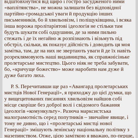
відштовхнутися від щиро і гостро засудженого ними
«ваплітянства», не можна залишати без відповідної
партійно-громадської уваги й продукцію інших
письменників, бо й хвильовізм, і поліщуківщина, і всяка
інша ворожа пролітаріятові ідеологія не стільки там
будуть шукати собі одцушини, де за ними пильно
стежать і де їх негайно ж розпізнають і візьмуть під
обстріл, скільки, як показує дійсність і доводить ця моя
замітка, там, де на них не звертають уваги й де їх навіть
розреклямовують наші видавництва, як справжнісіньке
пролетарське мистецтво. Цього ніяк не треба забувати,
бо, «кричуще божество» може наробити нам дуже й
дуже багато лиха.
P. S. Перечитавши ще раз «Авангард пролетарських
мистців Нової Генерації», я приходжу до цієї думки, що
у вищецитованих писаннях хвильовізм найшов собі
місце скоріше без доброї волі і свідомого бажання
ідеологів «комункульту». Разюча марксистська
малограмотність серед попутників – звичайне явище, і
тому не дивно, що і «пролетарські мистці нової
Генерації» змішують ленінську національну політику з
мазепинством. Отже, цією заміткою я вважаю, по-перше,