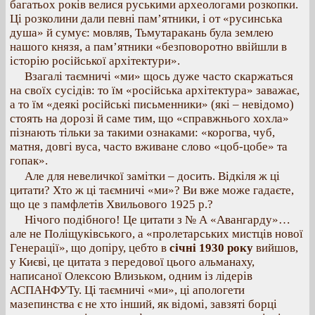
багатьох років велися руськими археологами розкопки.
Ці розколини дали певні пам’ятники, і от «русинська
душа» й сумує: мовляв, Тьмутаракань була землею
нашого князя, а пам’ятники «безповоротно ввійшли в
історію російської архітектури».
Взагалі таємничі «ми» щось дуже часто скаржаться
на своїх сусідів: то їм «російська архітектура» заважає,
а то їм «деякі російські письменники» (які – невідомо)
стоять на дорозі й саме тим, що «справжнього хохла»
пізнають тільки за такими ознаками: «корогва, чуб,
матня, довгі вуса, часто вживане слово «цоб-цобе» та
гопак».
Але для невеличкої замітки – досить. Відкіля ж ці
цитати? Хто ж ці таємничі «ми»? Ви вже може гадаєте,
що це з памфлетів Хвильового 1925 p.?
Нічого подібного! Це цитати з № А «Авангарду»…
але не Поліщуківського, а «пролетарських мистців нової
Генерації», що допіру, цебто в
січні 1930 року
вийшов,
у Києві, це цитата з передової цього альманаху,
написаної Олексою Влизьком, одним із лідерів
АСПАНФУТу. Ці таємничі «ми», ці апологети
мазепинства є не хто інший, як відомі, завзяті борці