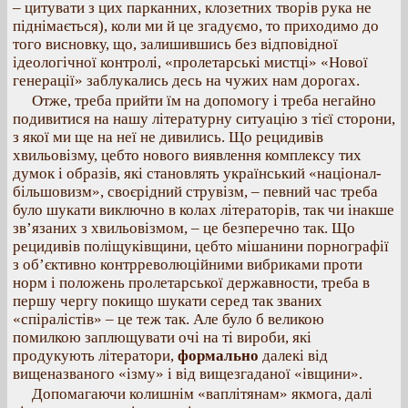
– цитувати з цих парканних, клозетних творів рука не
піднімається), коли ми й це згадуємо, то приходимо до
того висновку, що, залишившись без відповідної
ідеологічної контролі, «пролетарські мистці» «Нової
генерації» заблукались десь на чужих нам дорогах.
Отже, треба прийти їм на допомогу і треба негайно
подивитися на нашу літературну ситуацію з тієї сторони,
з якої ми ще на неї не дивились. Що рецидивів
хвильовізму, цебто нового виявлення комплексу тих
думок і образів, які становлять український «націонал-
більшовизм», своєрідний струвізм, – певний час треба
було шукати виключно в колах літераторів, так чи інакше
зв’язаних з хвильовізмом, – це безперечно так. Що
рецидивів поліщуківщини, цебто мішанини порнографії
з об’єктивно контрреволюційними вибриками проти
норм і положень пролетарської державности, треба в
першу чергу покищо шукати серед так званих
«спіралістів» – це теж так. Але було б великою
помилкою заплющувати очі на ті вироби, які
продукують літератори,
формально
далекі від
вищеназваного «ізму» і від вищезгаданої «івщини».
Допомагаючи колишнім «ваплітянам» якмога, далі