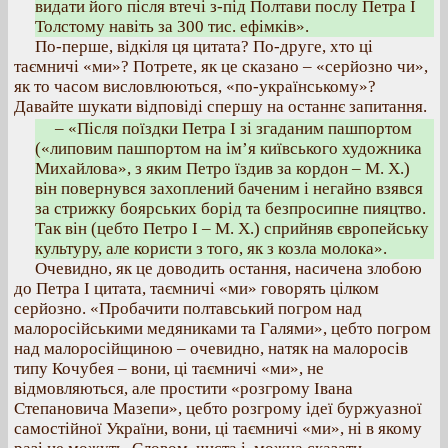
видати його після втечі з-під Полтави послу Петра І
Толстому навіть за 300 тис. ефімків».
По-перше, відкіля ця цитата? По-друге, хто ці
таємничі «ми»? Потрете, як це сказано – «серйозно чи»,
як то часом висловлюються, «по-українському»?
Давайте шукати відповіді спершу на останнє запитання.
– «Після поїздки Петра І зі згаданим пашпортом
(«липовим пашпортом на ім’я київського художника
Михайлова», з яким Петро їздив за кордон – М. X.)
він повернувся захоплений баченим і негайно взявся
за стрижку боярських борід та безпросипне пияцтво.
Так він (цебто Петро І – М. X.) сприйняв європейську
культуру, але користи з того, як з козла молока».
Очевидно, як це доводить остання, насичена злобою
до Петра І цитата, таємничі «ми» говорять цілком
серйозно. «Пробачити полтавський погром над
малоросійськими медяниками та Галями», цебто погром
над малоросійщиною – очевидно, натяк на малоросів
типу Кочубея – вони, ці таємничі «ми», не
відмовляються, але простити «розгрому Івана
Степановича Мазепи», цебто розгрому ідеї буржуазної
самостійної України, вони, ці таємничі «ми», ні в якому