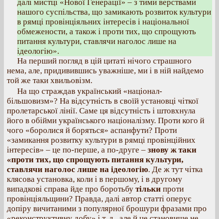
далі мистці «Нової Генерації» – з тими верствами
нашого суспільства, що замикають розвиток культури
в рямці провінціяльних інтересів і національної
обмежености, а також і проти тих, що спрощують
питання культури, ставлячи наголос лише на
ідеологію».
На перший погляд в цій цитаті нічого страшного
нема, але, придивившись уважніше, ми і в ній найдемо
той же таки хвильовізм.
На що страждав український «націонал-
більшовизм»? На відсутність в своїй установці чіткої
пролетарської лінії. Саме ця відсутність і штовхнула
його в обійми українського націоналізму. Проти кого й
чого «боролися й боряться» аспанфути? Проти
«замикання розвитку культури в рямці провінційних
інтересів» – це по-перше, а по-друге –
знову ж таки
«проти тих, що спрощують питання культури,
ставлячи наголос лише на ідеологію
. Де ж тут чітка
клясова установка, коли і в першому, і в другому
випадкові справа йде про боротьбу
тільки
проти
провінціяльщини? Правда, далі автор статті оперує
допіру вичитаними з популярної брошури фразами про
«реконструктивну добу» і т. д., але й це становище не