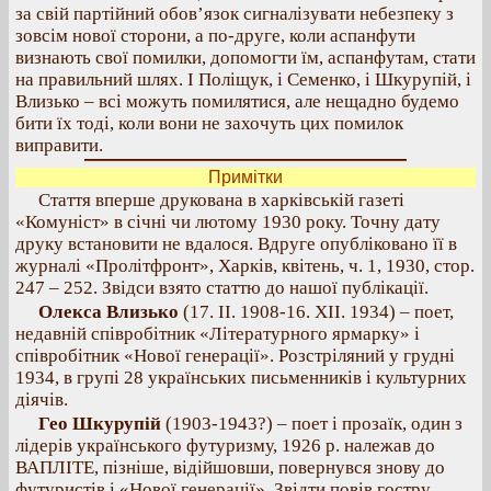
за свій партійний обов’язок сигналізувати небезпеку з
зовсім нової сторони, а по-друге, коли аспанфути
визнають свої помилки, допомогти їм, аспанфутам, стати
на правильний шлях. І Поліщук, і Семенко, і Шкурупій, і
Влизько – всі можуть помилятися, але нещадно будемо
бити їх тоді, коли вони не захочуть цих помилок
виправити.
Примітки
Стаття вперше друкована в харківській газеті
«Комуніст» в січні чи лютому 1930 року. Точну дату
друку встановити не вдалося. Вдруге опубліковано її в
журналі «Пролітфронт», Харків, квітень, ч. 1, 1930, стор.
247 – 252. Звідси взято статтю до нашої публікації.
Олекса Влизько
(17. II. 1908-16. XII. 1934) – поет,
недавній співробітник «Літературного ярмарку» і
співробітник «Нової генерації». Розстріляний у грудні
1934, в групі 28 українських письменників і культурних
діячів.
Гео Шкурупій
(1903-1943?) – поет і прозаїк, один з
лідерів українського футуризму, 1926 р. належав до
ВАПЛІТЕ, пізніше, відійшовши, повернувся знову до
футуристів і «Нової генерації». Звідти повів гостру