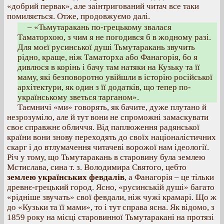
«добрий первак», але заінтригований читач все таки
помиляється. Отже, продовжуємо далі.
– «Тьмутаракань по-грецькому звалася
Таматорхою, з чим я не погодився б в жодному разі.
Для моєї русинської душі Тьмутаракань звучить
рідно, краще, ніж Таматорха або Фанагорія, бо я
дивлюся в корінь і бачу там натяки на Кузьку та її
маму, які безповоротно увійшли в історію російської
архітектури, як один з її додатків, що тепер по-
українському зветься тарганом».
Таємничі «ми» говорять, як бачите, дуже плутано й
незрозуміло, але й тут вони не спроможні замаскувати
своє справжнє обличчя. Від паплюження радянської
країни вони знову переходять до своїх націоналістичних
скарг і до втлумачення читачеві ворожої нам ідеології.
Річ у тому, що Тьмутаракань в старовину була землею
Мстислава, сина т. з. Володимира Святого, цебто
землею українських февдалів
, а Фанагорія – це тільки
древнє-грецький город. Ясно, «русинській душі» багато
«рідніше звучать» свої февдали, ніж чужі крамарі. Що ж
до «Кузьки та її мами», то і тут справа ясна. Як відомо, з
1859 року на місці старовинної Тьмутаракані на протязі