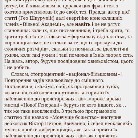
рятує, бо й хвильовізм не цурався цих фраз і теж з
охотою причеплював їх до своїх тез. Правда, автор цієї
статті (Гео Шкурупій) далі енергійно криє колишніх
членів «Вільної Академії», але
навіть
і це не рятує
становища: коли їх, цих письменників, і треба крити, то
крити треба їх не стільки за «формальну відсталість», за
«провінціялізм», не стільки за те, що їх «роздули до
слонячих розмірів», скільки за помилки, за ідеологічні
ухили, коли такі ухили і такі помилки в їхніх творах єсть.
На жаль, автор, будучи послідовним хвильовістом, цього
і не робить.
Словом, стопроцентний «націонал-більшовизм»!
Повторення задів хвильовізму до смішного.
Поставивши, скажімо, собі, як програмовий пункт,
«взяти під свій вплив попутників та сприяти їх
наближенню до пролетарських лав», «пролетарські
мистці «Нової Генерації» беруть не кого іншого, як…
тих же таки неоклясиків. З третьою програмовою
статтею під назвою «Мовчуще божество» виступив
неоклясик Віктор Петров. Звичайно, і серед неоклясиків
мусить пройти диференціяція, але так «сприяти їх
наближенню до пролетарських лав», як сприяють