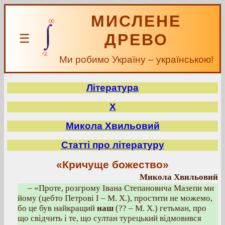
МИСЛЕНЕ
ДРЕВО
☰
Ми робимо Україну – українською!
Література
Х
Микола Хвильовий
Статті про літературу
«Кричуще божество»
Микола Хвильовий
– «Проте, розгрому Івана Степановича Мазепи ми
йому (цебто Петрові І – М. X.), простити не можемо,
бо це був найкращий
наш
(?? – М. X.) гетьман, про
що свідчить і те, що султан турецький відмовився