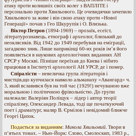
атаку проти колишніх своїх колег з ВАПЛІТЕ і
персонально проти Хвильового. Це очевидячки зачепило
Хвильового за живе і він свою атаку проти «Нової
Генерації» почав з Гео Шкурупія і О. Влизька.
Віктор Петров
(1894-1969) – прозаїк, есеїст,
літературознавець, етнограф і археолог, близький до
неоклясиків. Від 1942 до 1949 перебував на еміграції,
загадково зник. Лише наприкінці 60-их років ім’я його
появляється в наукових археологічних виданнях АН
СРСР у Москві. Пізніше переїхав до Києва і нібито
працював в Інституті археології АН УРСР, де і помер.
Спіралісти
– невеличка група літераторів і
мистців,що купчилася навколо альманаху «Авангард» ч.
3, який вславився був на той час (1929!) нечуваною вже
моральною і політичною фрівольністю. До групи
належали: Валеріян Поліщук – лідер і автор теорії
спіралізму, Олександер Левада, тоді ще початкуючий
поет і драматург, маляр В. Єрмілов і невідомий ближче
Георгі Цапок.
Подається за виданням
:
Микола Хвильовий.
Твори в
п’ятьох томах. – Нью-Йорк: Слово, Смолоскип, 1983 р.,