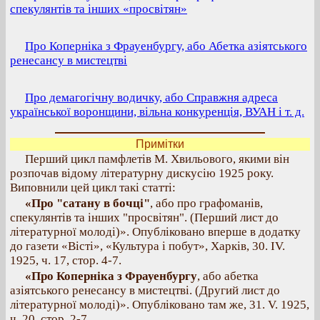
спекулянтів та інших «просвітян»
Про Коперніка з Фрауенбургу, або Абетка азіятського
ренесансу в мистецтві
Про демагогічну водичку, або Справжня адреса
української воронщини, вільна конкуренція, ВУАН і т. д.
Примітки
Перший цикл памфлетів М. Хвильового, якими він
розпочав відому літературну дискусію 1925 року.
Виповнили цей цикл такі статті:
«Про "сатану в бочці"
, або про графоманів,
спекулянтів та інших "просвітян". (Перший лист до
літературної молоді)». Опубліковано вперше в додатку
до газети «Вісті», «Культура і побут», Харків, 30. IV.
1925, ч. 17, стор. 4-7.
«Про Коперніка з Фрауенбургу
, або абетка
азіятського ренесансу в мистецтві. (Другий лист до
літературної молоді)». Опубліковано там же, 31. V. 1925,
ч. 20, стор. 2-7.