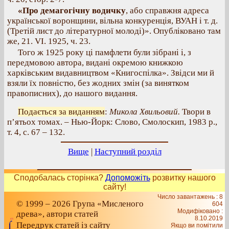
«Про демагогічну водичку
, або справжня адреса
української воронщини, вільна конкуренція, ВУАН і т. д.
(Третій лист до літературної молоді)». Опубліковано там
же, 21. VI. 1925, ч. 23.
Того ж 1925 року ці памфлети були зібрані і, з
передмовою автора, видані окремою книжкою
харківським видавництвом «Книгоспілка». Звідси ми й
взяли їх повністю, без жодних змін (за винятком
правописних), до нашого видання.
Подається за виданням
:
Микола Хвильовий.
Твори в
п’ятьох томах. – Нью-Йорк: Слово, Смолоскип, 1983 р.,
т. 4, с. 67 – 132.
Вище
|
Наступний розділ
Сподобалась сторінка?
Допоможіть
розвитку нашого
сайту!
Число завантажень : 8
© 1999 – 2026 Група «Мисленого
604
Модифіковано :
древа», автори статей
8.10.2019
Передрук статей із сайту
Якщо ви помітили