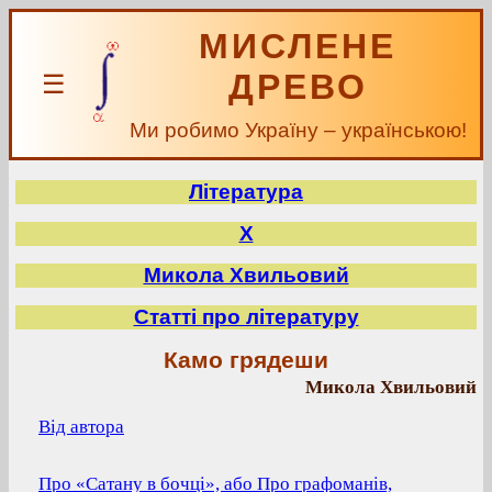
МИСЛЕНЕ
ДРЕВО
☰
Ми робимо Україну – українською!
Література
Х
Микола Хвильовий
Статті про літературу
Камо грядеши
Микола Хвильовий
Від автора
Про «Сатану в бочці», або Про графоманів,