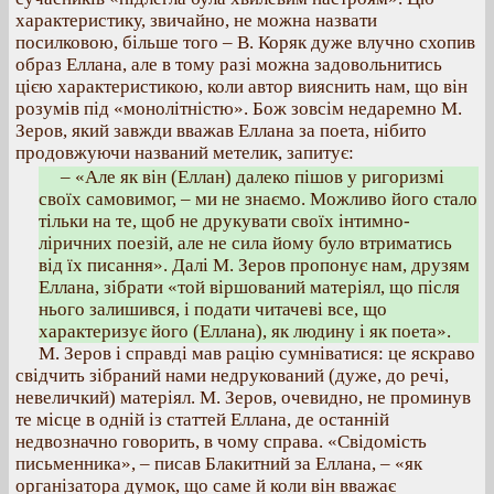
характеристику, звичайно, не можна назвати
посилковою, більше того – В. Коряк дуже влучно схопив
образ Еллана, але в тому разі можна задовольнитись
цією характеристикою, коли автор вияснить нам, що він
розумів під «монолітністю». Бож зовсім недаремно М.
Зеров, який завжди вважав Еллана за поета, нібито
продовжуючи названий метелик, запитує:
– «Але як він (Еллан) далеко пішов у ригоризмі
своїх самовимог, – ми не знаємо. Можливо його стало
тільки на те, щоб не друкувати своїх інтимно-
ліричних поезій, але не сила йому було втриматись
від їх писання». Далі М. Зеров пропонує нам, друзям
Еллана, зібрати «той віршований матеріял, що після
нього залишився, і подати читачеві все, що
характеризує його (Еллана), як людину і як поета».
М. Зеров і справді мав рацію сумніватися: це яскраво
свідчить зібраний нами недрукований (дуже, до речі,
невеличкий) матеріял. М. Зеров, очевидно, не проминув
те місце в одній із статтей Еллана, де останній
недвозначно говорить, в чому справа. «Свідомість
письменника», – писав Блакитний за Еллана, – «як
організатора думок, що саме й коли він вважає