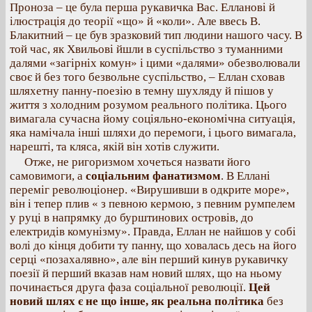
Проноза – це була перша рукавичка Вас. Елланові й
ілюстрація до теорії «що» й «коли». Але ввесь В.
Блакитний – це був зразковий тип людини нашого часу. В
той час, як Хвильові йшли в суспільство з туманними
далями «загірніх комун» і цими «далями» обезволювали
своє й без того безвольне суспільство, – Еллан сховав
шляхетну панну-поезію в темну шухляду й пішов у
життя з холодним розумом реального політика. Цього
вимагала сучасна йому соціяльно-економічна ситуація,
яка намічала інші шляхи до перемоги, і цього вимагала,
нарешті, та кляса, якій він хотів служити.
Отже, не ригоризмом хочеться назвати його
самовимоги, а
соціальним фанатизмом
. В Еллані
переміг революціонер. «Вирушивши в одкрите море»,
він і тепер плив « з певною кермою, з певним румпелем
у руці в напрямку до бурштинових островів, до
електридів комунізму». Правда, Еллан не найшов у собі
волі до кінця добити ту панну, що ховалась десь на його
серці «позахалявно», але він перший кинув рукавичку
поезії й перший вказав нам новий шлях, що на ньому
починається друга фаза соціальної революції.
Цей
новий шлях є не що інше, як реальна політика
без