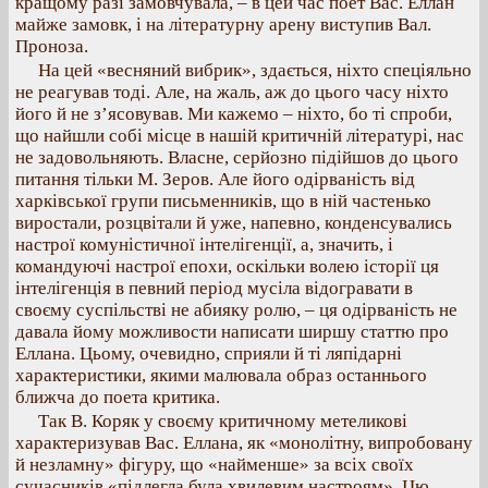
кращому разі замовчувала, – в цей час поет Вас. Еллан
майже замовк, і на літературну арену виступив Вал.
Проноза.
На цей «весняний вибрик», здається, ніхто спеціяльно
не реагував тоді. Але, на жаль, аж до цього часу ніхто
його й не з’ясовував. Ми кажемо – ніхто, бо ті спроби,
що найшли собі місце в нашій критичній літературі, нас
не задовольняють. Власне, серйозно підійшов до цього
питання тільки М. Зеров. Але його одірваність від
харківської групи письменників, що в ній частенько
виростали, розцвітали й уже, напевно, конденсувались
настрої комуністичної інтелігенції, а, значить, і
командуючі настрої епохи, оскільки волею історії ця
інтелігенція в певний період мусіла відогравати в
своєму суспільстві не абияку ролю, – ця одірваність не
давала йому можливости написати ширшу статтю про
Еллана. Цьому, очевидно, сприяли й ті ляпідарні
характеристики, якими малювала образ останнього
ближча до поета критика.
Так В. Коряк у своєму критичному метеликові
характеризував Вас. Еллана, як «монолітну, випробовану
й незламну» фігуру, що «найменше» за всіх своїх
сучасників «підлегла була хвилевим настроям». Цю