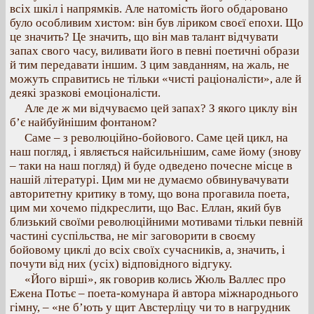
всіх шкіл і напрямків. Але натомість його обдаровано
було особливим хистом: він був ліриком своєї епохи. Що
це значить? Це значить, що він мав талант відчувати
запах свого часу, виливати його в певні поетичні образи
й тим передавати іншим. З цим завданням, на жаль, не
можуть справитись не тільки «чисті раціоналісти», але й
деякі зразкові емоціоналісти.
Але де ж ми відчуваємо цей запах? З якого циклу він
б’є найбуйнішим фонтаном?
Саме – з революційно-бойового. Саме цей цикл, на
наш погляд, і являється найсильнішим, саме йому (знову
– таки на наш погляд) й буде одведено почесне місце в
нашій літературі. Цим ми не думаємо обвинувачувати
авторитетну критику в тому, що вона прогавила поета,
цим ми хочемо підкреслити, що Вас. Еллан, який був
близький своїми революційними мотивами тільки певній
частині суспільства, не міг заговорити в своєму
бойовому циклі до всіх своїх сучасників, а, значить, і
почути від них (усіх) відповідного відгуку.
«Його вірші», як говорив колись Жюль Валлес про
Ежена Потьє – поета-комунара й автора міжнароднього
гімну, – «не б’ють у щит Австерліцу чи то в нагрудник