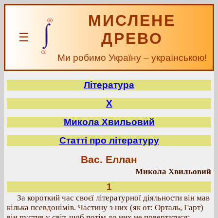
МИСЛЕНЕ
ДРЕВО
☰
Ми робимо Україну – українською!
Література
Х
Микола Хвильовий
Статті про літературу
Вас. Еллан
Микола Хвильовий
1
За короткий час своєї літературної діяльности він мав
кілька псевдонімів. Частину з них (як от: Орталь, Гарт)
він пустив у світ, щоб потім до них не повертатися;