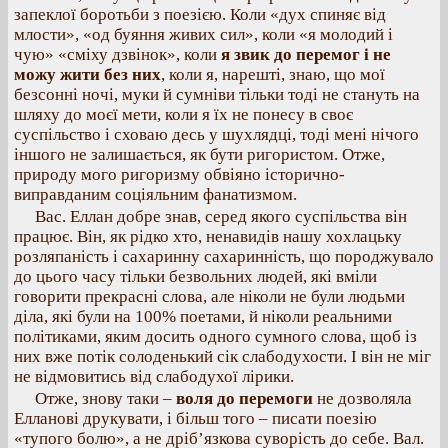
запеклої боротьби з поезією. Коли «дух спиняє від
млости», «од буяння живих сил», коли «я молодий і
чую» «сміху дзвінок», коли
я звик до перемог і не
можу жити без них
, коли я, нарешті, знаю, що мої
безсонні ночі, муки й сумніви тільки тоді не стануть на
шляху до моєї мети, коли я їх не понесу в своє
суспільство і сховаю десь у шухлядці, тоді мені нічого
іншого не залишається, як бути ригористом. Отже,
природу мого ригоризму обвіяно історично-
виправданим соціяльним фанатизмом.
Вас. Еллан добре знав, серед якого суспільства він
працює. Він, як рідко хто, ненавидів нашу хохлацьку
розляпаність і сахаринну сахаринність, що породжувало
до цього часу тільки безвольних людей, які вміли
говорити прекрасні слова, але ніколи не були людьми
діла, які були на 100% поетами, й ніколи реальними
політиками, яким досить одного сумного слова, щоб із
них вже потік солоденький сік слабодухости. І він не міг
не відмовитись від слабодухої лірики.
Отже, знову таки –
воля до перемоги
не дозволяла
Елланові друкувати, і більш того – писати поезію
«тупого болю», а не дріб’язкова суворість до себе. Вал.