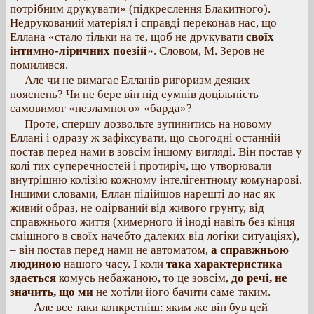
потрібним друкувати» (підкреслення Блакитного).
Недрукований матеріял і справді переконав нас, що
Еллана «стало тільки на те, щоб не друкувати
своїх
інтимно-ліричних поезій
». Словом, М. Зеров не
помилився.
Але чи не вимагає Елланів ригоризм деяких
пояснень? Чи не бере він під сумнів доцільність
самовимог «незламного» «барда»?
Проте, спершу дозвольте зупинитись на новому
Еллані і одразу ж зафіксувати, що сьогодні останній
постав перед нами в зовсім іншому вигляді. Він постав у
колі тих суперечностей і протиріч, що утворювали
внутрішню колізію кожному інтелігентному комунарові.
Іншими словами, Еллан підійшов нарешті до нас як
живий образ, не одірваний від живого грунту, від
справжнього життя (химерного й іноді навіть без кінця
смішного в своїх начебто далеких від логіки ситуаціях),
– він постав перед нами не автоматом,
а справжньою
людиною
нашого часу. І коли
така характеристика
здається
комусь небажаною, то це зовсім,
до речі, не
значить, що ми
не хотіли його бачити саме таким.
– Але все таки конкретніш: яким же він був цей