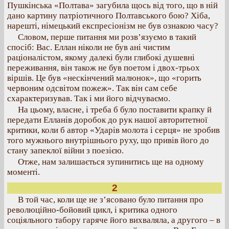
Пушкінська «Полтава» загубила щось від того, що в ній
дано картину патріотичного Полтавського бою? Хіба,
нарешті, німецький експресіонізм не був ознакою часу?
Словом, перше питання ми розв’язуємо в такий
спосіб: Вас. Еллан ніколи не був ані чистим
раціоналістом, якому далекі були глибокі душевні
переживання, він також не був поетом і двох-трьох
віршів. Це був «нескінчений малюнок», що «горить
червоним одсвітом пожеж». Так він сам себе
схарактеризував. Так і ми його відчуваємо.
На цьому, власне, і треба б було поставити крапку й
передати Елланів доробок до рук нашої авторитетної
критики, коли б автор «Ударів молота і серця» не зробив
того мужнього внутрішнього руху, що привів його до
стану запеклої війни з поезією.
Отже, нам залишається зупинитись ще на одному
моменті.
2
В той час, коли ще не з’ясовано було питання про
революційно-бойовий цикл, і критика одного
соціяльного табору гаряче його вихваляла, а другого – в