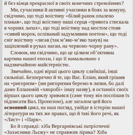
й без кінця прекрасної в своїх конечних стремліннях?
Ми, сучасники й активні учасники в боях за комуну,
свідчимо, що тоді воістину «білий ранок опалено
плакав», що тоді воістину наші серця «тривога стискала
в чорних лапах», що тоді воістину над мостом стояв
«сивий морок, оспіваний задумливим поетом», що тоді
сніг воістину «лягав (так м’яко-м’яко танув) на
заціплений в руках наган, на червоно-чорну рану».
Словом, ми свідчимо, що це цілком об’єктивна
картина нашої епохи, і що її намальовано з
надзвичайною майстерністю.
Звичайно, одні вірші цього циклу слабкіші, інші
сильніші. Безперечно й те, що Вас. Еллан, який грішив
на «ригоризм» (ми ригоризми беремо в лапки, бо далі
дамо Еллановій «хворобі» іншу назву), в останніх своїх
віршах цього циклу зривався (саме тому він поспішав їх
підписати Вал. Пронозою), але загалом цей його
основний
цикл, на наш погляд, увійде в історію нашої
літератури на тих же правах, що й такі його речі, як
«Лист» і «Парк».
Бо й справді: хіба Вергарнівські патріотичні
«Захисники Льєжу» не справжня лірика? Хіба