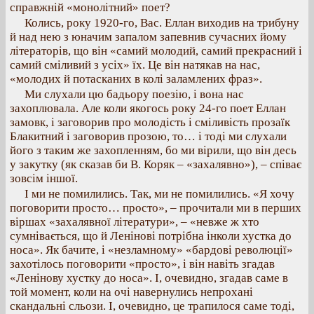
справжній «монолітний» поет?
Колись, року 1920-го, Вас. Еллан виходив на трибуну
й над нею з юначим запалом запевнив сучасних йому
літераторів, що він «самий молодий, самий прекрасний і
самий сміливий з усіх» їх. Це він натякав на нас,
«молодих й потасканих в колі заламлених фраз».
Ми слухали цю бадьору поезію, і вона нас
захоплювала. Але коли якогось року 24-го поет Еллан
замовк, і заговорив про молодість і сміливість прозаїк
Блакитний і заговорив прозою, то… і тоді ми слухали
його з таким же захопленням, бо ми вірили, що він десь
у закутку (як сказав би В. Коряк – «захалявно»), – співає
зовсім іншої.
І ми не помилились. Так, ми не помилились. «Я хочу
поговорити просто… просто», – прочитали ми в перших
віршах «захалявної літератури», – «невже ж хто
сумнівається, що й Ленінові потрібна інколи хустка до
носа». Як бачите, і «незламному» «бардові революції»
захотілось поговорити «просто», і він навіть згадав
«Ленінову хустку до носа». І, очевидно, згадав саме в
той момент, коли на очі навернулись непрохані
скандальні сльози. І, очевидно, це трапилося саме тоді,