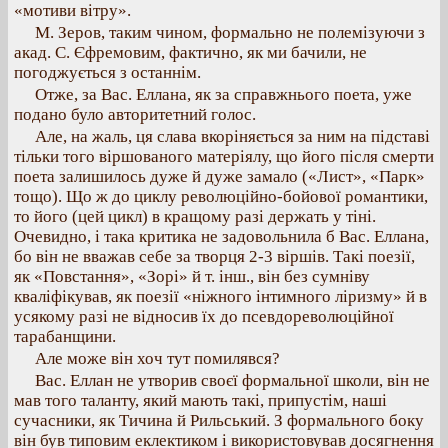
«мотиви вітру».
М. Зеров, таким чином, формально не полемізуючи з
акад. С. Єфремовим, фактично, як ми бачили, не
погоджується з останнім.
Отже, за Вас. Еллана, як за справжнього поета, уже
подано було авторитетний голос.
Але, на жаль, ця слава вкоріняється за ним на підставі
тільки того віршованого матеріялу, що його після смерти
поета залишилось дуже й дуже замало («Лист», «Парк»
тощо). Що ж до циклу революційно-бойової романтики,
то його (цей цикл) в кращому разі держать у тіні.
Очевидно, і така критика не задовольнила б Вас. Еллана,
бо він не вважав себе за творця 2-3 віршів. Такі поезії,
як «Повстання», «Зорі» й т. інш., він без сумніву
кваліфікував, як поезії «ніжного інтимного ліризму» й в
усякому разі не відносив їх до псевдореволюційної
тарабанщини.
Але може він хоч тут помилявся?
Вас. Еллан не утворив своєї формальної школи, він не
мав того таланту, який мають такі, припустім, наші
сучасники, як Тичина й Рильський. З формального боку
він був типовим еклектиком і використовував досягнення