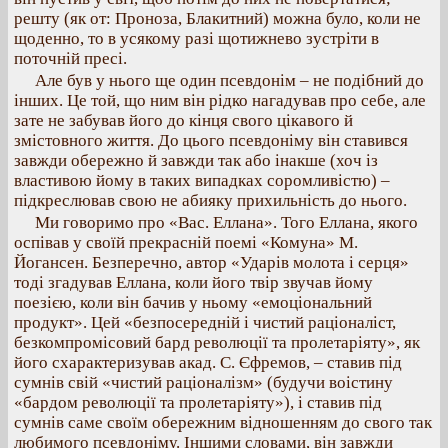
решту (як от: Проноза, Блакитний) можна було, коли не
щоденно, то в усякому разі щотижнево зустріти в
поточній пресі.
Але був у нього ще один псевдонім – не подібний до
інших. Це той, що ним він рідко нагадував про себе, але
зате не забував його до кінця свого цікавого й
змістовного життя. До цього псевдоніму він ставився
завжди обережно й завжди так або інакше (хоч із
властивою йому в таких випадках соромливістю) –
підкреслював свою не абияку прихильність до нього.
Ми говоримо про «Вас. Еллана». Того Еллана, якого
оспівав у своїй прекрасній поемі «Комуна» М.
Йогансен. Безперечно, автор «Ударів молота і серця»
тоді згадував Еллана, коли його твір звучав йому
поезією, коли він бачив у ньому «емоціональний
продукт». Цей «безпосередній і чистий раціоналіст,
безкомпромісовий бард революції та пролетаріяту», як
його схарактеризував акад. С. Єфремов, – ставив під
сумнів свій «чистий раціоналізм» (будучи воістину
«бардом революції та пролетаріяту»), і ставив під
сумнів саме своїм обережним відношенням до свого так
любимого псевдоніму. Іншими словами, він завжди