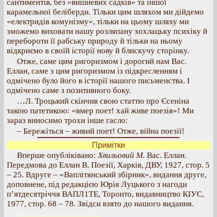
сантиментів, без «вишневих садків» та іншої
карамельної беліберди. Тільки цим шляхом ми дійдемо
«електридів комунізму», тільки на цьому шляху ми
зможемо виховати нашу розляпану хохлацьку психіку й
перебороти її рабську природу й тільки на ньому
відкриємо в своїй історії нову й блискучу сторінку.
Отже, саме цим ригоризмом і дорогий нам Вас.
Еллан, саме з цим ригоризмом із підкресленням і
одмічено було його в історії нашого письменства. І
одмічено саме з позитивного боку.
…Л. Троцький скінчив свою статтю про Єсеніна
такою патетикою: «вмер поет! хай живе поезія»! Ми
зараз виносимо трохи інше гасло:
– Бережіться – живий поет! Отже, війна поезії!
Примітки
Вперше опубліківано:
Хвильовий М.
Вас. Еллан.
Передмова до Еллан В. Поезії, Харків, ДВУ, 1927, стор. 5
– 25. Вдруге – «Ваплітянський збірник», видання друге,
доповнене, під редакцією Юрія Луцького з нагоди
п’ятдесятріччя ВАПЛ1ТЕ, Торонто, видавництво КІУС,
1977, стор. 68 – 78. Звідси взято до нашого видання.