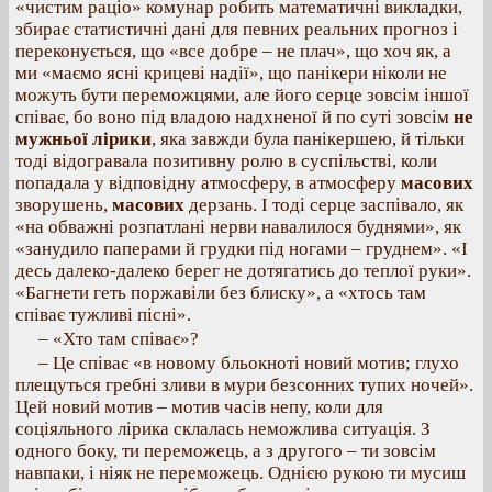
«чистим раціо» комунар робить математичні викладки,
збирає статистичні дані для певних реальних прогноз і
переконується, що «все добре – не плач», що хоч як, а
ми «маємо ясні крицеві надії», що панікери ніколи не
можуть бути переможцями, але його серце зовсім іншої
співає, бо воно під владою надхненої й по суті зовсім
не
мужньої лірики
, яка завжди була панікершею, й тільки
тоді відогравала позитивну ролю в суспільстві, коли
попадала у відповідну атмосферу, в атмосферу
масових
зворушень,
масових
дерзань. І тоді серце заспівало, як
«на обважні розпатлані нерви навалилося буднями», як
«занудило паперами й грудки під ногами – груднем». «І
десь далеко-далеко берег не дотягатись до теплої руки».
«Багнети геть поржавіли без блиску», а «хтось там
співає тужливі пісні».
– «Хто там співає»?
– Це співає «в новому бльокноті новий мотив; глухо
плещуться гребні зливи в мури безсонних тупих ночей».
Цей новий мотив – мотив часів непу, коли для
соціяльного лірика склалась неможлива ситуація. З
одного боку, ти переможець, а з другого – ти зовсім
навпаки, і ніяк не переможець. Однією рукою ти мусиш