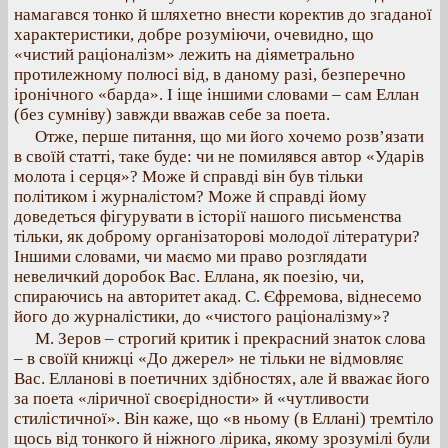
намагався тонко й шляхетно внести коректив до згаданої
характеристики, добре розуміючи, очевидно, що
«чистий раціоналізм» лежить на діяметрально
протилежному полюсі від, в даному разі, безперечно
іронічного «барда». І іще іншими словами – сам Еллан
(без сумніву) завжди вважав себе за поета.
Отже, перше питання, що ми його хочемо розв’язати
в своїй статті, таке буде: чи не помилявся автор «Ударів
молота і серця»? Може й справді він був тільки
політиком і журналістом? Може й справді йому
доведеться фігурувати в історії нашого письменства
тільки, як доброму організаторові молодої літератури?
Іншими словами, чи маємо ми право розглядати
невеличкий доробок Вас. Еллана, як поезію, чи,
спираючись на авторитет акад. С. Єфремова, віднесемо
його до журналістики, до «чистого раціоналізму»?
М. Зеров – строгий критик і прекрасний знаток слова
– в своїй книжці «До джерел» не тільки не відмовляє
Вас. Елланові в поетичних здібностях, але й вважає його
за поета «ліричної своєрідности» й «чутливости
стилістичної». Він каже, що «в ньому (в Еллані) тремтіло
щось від тонкого й ніжного лірика, якому зрозумілі були