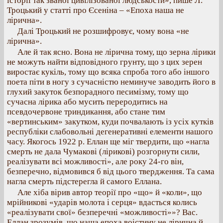
історії так званої цивілізованої людськости», пише Л.
Троцький у статті про Єсеніна – «Епоха наша не
лірична».
Далі Троцький не розшифровує, чому вона «не
лірична».
Але й так ясно. Вона не лірична тому, що зерна лірики
не можуть найти відповідного грунту, що з цих зерен
виростає кукіль, тому що всяка спроба того або іншого
поета піти в ногу з сучасністю неминуче заводить його в
глухий закуток безпорадного песимізму, тому що
сучасна лірика або мусить переродитись на
псевдочервоне триндикання, або стане тим
«вертинським» закутком, куди почвалають із усіх кутків
республіки слабовольні дегенеративні елементи нашого
часу. Якогось 1922 р. Еллан ще міг твердити, що «нагла
смерть не дала Чумакові (лірикові) розгорнути сили,
реалізувати всі можливості», але року 24-го він,
безперечно, відмовився б від цього твердження. Та сама
нагла смерть підстерегла й самого Еллана.
Але хіба вірив автор теорії про «що» й «коли», що
мрійникові «ударів молота і серця» вдасться колись
«реалізувати свої» безперечні «можливості»»? Вас.
Еллан зрозумів, що наша епоха воістину не лірична й