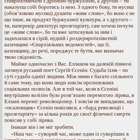
співробітничати з дрібною буржуазією, а другою – ти
наказуєш собі боротись із нею. З одного боку, ти мусиш
(обов’язково мусиш) душити «живе слово», бо воно є не
що інше, як продукт буржуазної культури, а з другого –
ти, наперекір диктатурі пролетаріяту, сам хочеш почути
це «живе слово», бо ти вже затоскував за ним і
задихаєшся в сірій, нудній і роздериротазівотній
казенщині «Єпархіяльних ведомостей», що її,
казенщину, до речі, породжує те буття, яке визначає
твою свідомість.
Майже одночасно з Вас. Елланом на далекій півночі
загинув руський поет Сергій Єсенін. Судьба їхня – по
суті судьба однієї людини. Між ними є багато спільного
й саме тому, що вони люди зовсім протилежних
соціяльних полюсів. Але в той час, коли в Єсеніні
внутрішню колізію було розв’язано перемогою лірика, в
Еллані переміг революціонер. І зовсім не випадково, що
«псаломщик» Єсенін повісився, а «бард революції і
пролетаріяту» за кілька років до своєї фізичної смерти
повісив у собі лірика.
Інакше він і не міг зробити.
«Наш час – суворий час, може один із суворіших в