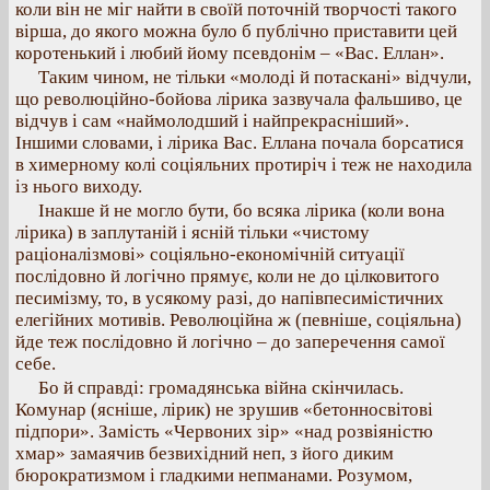
коли він не міг найти в своїй поточній творчості такого
вірша, до якого можна було б публічно приставити цей
коротенький і любий йому псевдонім – «Вас. Еллан».
Таким чином, не тільки «молоді й потаскані» відчули,
що революційно-бойова лірика зазвучала фальшиво, це
відчув і сам «наймолодший і найпрекрасніший».
Іншими словами, і лірика Вас. Еллана почала борсатися
в химерному колі соціяльних протиріч і теж не находила
із нього виходу.
Інакше й не могло бути, бо всяка лірика (коли вона
лірика) в заплутаній і ясній тільки «чистому
раціоналізмові» соціяльно-економічній ситуації
послідовно й логічно прямує, коли не до цілковитого
песимізму, то, в усякому разі, до напівпесимістичних
елегійних мотивів. Революційна ж (певніше, соціяльна)
йде теж послідовно й логічно – до заперечення самої
себе.
Бо й справді: громадянська війна скінчилась.
Комунар (ясніше, лірик) не зрушив «бетонносвітові
підпори». Замість «Червоних зір» «над розвіяністю
хмар» замаячив безвихідний неп, з його диким
бюрократизмом і гладкими непманами. Розумом,