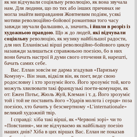
як ми відчували соціяльну революцію, як вона звучала
нам. Для людини, що по тих або інших причинах не
могла знайти виправдання Жовтневим подіям, усякі
мотиви революційно-бойової романтики того часу
завжди звучали фальшиво, а, значить,
і йшли в розріз із
художньою правдою
. Що ж до людей,
які відчували
соціяльну
революцію, як музику найбільшої радости,
для них Елланівські вірші революційно-бойового циклу
назавжди залишаться справжньою поезією, бо в них
вони бачать настрої й думи свого оточення й, нарешті,
бачать самих себе.
Вас. Еллан зовсім не дарма згадував «Паризьку
Комуну». Він знав, відкіля він, як поет, веде свою
родословну і хто зрозуміє його. Його зрозуміє той, кого
можуть хвилювати такі французькі поети-комунари, як
от: Ежен Потьє, Жюль Жуй, Клеман і т. д. Його зрозуміє
той і той не поставить його «Ударів молота і серця» поза
поезією, хто бачить у безсмертному «L’internationale»
великий художній твір.
І справді: хіба такі вірші, як «Червоні зорі» чи то
«Повстання», ми не відчуваємо як найбільшу поезію
наших днів? Хіба в цих віршах Вас. Еллан не показав