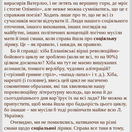
кирасирів Ватерлоо, і не летять на вершину гори, де мріє
і стогне Олімпіо», але невже можна сумніватись, що це є
справжня поезія? Ходить лише про те, що не всі із
сучасників могли відчувати її. Люди нашого соціяльного
оточення, іншого виховання, інших поглядів на
майбутнє, інших політичних концепцій логічно мусіли
мати й інші смаки, коли справа йшла про
соціяльну
лірику. Це – як правило, і завжди, як правило.
Бо й справді: хіба Елланівські вірші революційно-
бойового циклу не зроблено (коли не всі, то на 90%)
цілком досконало? Хіба ми тут не маємо вишуканих
асонансів, тонкого верлібру, чудових алітерацій?
(«грізний гримне стріл», «напад-лапах» і т. д.). Хіба,
нарешті (і головне), ввесь цей цикл не насичено
соковитими образами, які так хвилювали нашу
пореволюційну літературну молодь, що вона й до
сьогоднішнього дня вар’їрує їх на всі лади? Не можна ж
припустити, щоб мова йшла про бадьорість цього циклу,
бо інакше – ми мусіли б тоді розвінчати майже всю Л.
Українку.
Очевидно, ми не помилились, натякаючи на різні
смаки щодо
соціальної
лірики. Справа все таки в тому,