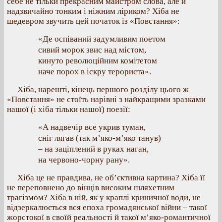
себе не тільки прекрасним майстром слова, але й
надзвичайно тонким і ніжним ліриком? Хіба не
шедевром звучить цей початок із «Повстання»:
«Де оспіваний задумливим поетом
сивий морок звис над містом,
кинуто революційним комітетом
наче порох в іскру терориста».
Хіба, нарешті, кінець першого розділу цього ж
«Повстання» не стоїть нарівні з найкращими зразками
нашої (і хіба тільки нашої) поезії:
«А надвечір все укрив туман,
сніг лягав (так м’яко-м’яко танув)
– на заціплений в руках наган,
на червоно-чорну рану».
Хіба це не правдива, не об’єктивна картина? Хіба її
не переповнено до вінців високим шляхетним
трагізмом? Хіба в ній, як у краплі криничної води, не
відзеркалюється вся епоха громадянської війни – такої
жорстокої в своїй реальності й такої м’яко-романтичної